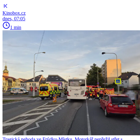
Kinobox.cz
dnes, 07:05
1 min
Tragická nehoda ve Frýdku-Místku. Motorkář nepřežil střet s