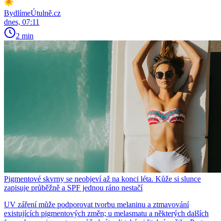
BydlímeÚtulně.cz
dnes, 07:11
2 min
Pigmentové skvrny se neobjeví až na konci léta. Kůže si slunce
zapisuje průběžně a SPF jednou ráno nestačí
UV záření může podporovat tvorbu melaninu a ztmavování
existujících pigmentových změn; u melasmatu a některých dalších