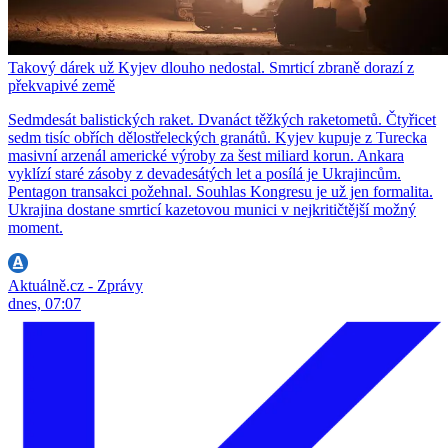
Takový dárek už Kyjev dlouho nedostal. Smrticí zbraně dorazí z
překvapivé země
Sedmdesát balistických raket. Dvanáct těžkých raketometů. Čtyřicet
sedm tisíc obřích dělostřeleckých granátů. Kyjev kupuje z Turecka
masivní arzenál americké výroby za šest miliard korun. Ankara
vyklízí staré zásoby z devadesátých let a posílá je Ukrajincům.
Pentagon transakci požehnal. Souhlas Kongresu je už jen formalita.
Ukrajina dostane smrticí kazetovou munici v nejkritičtější možný
moment.
Aktuálně.cz - Zprávy
dnes, 07:07