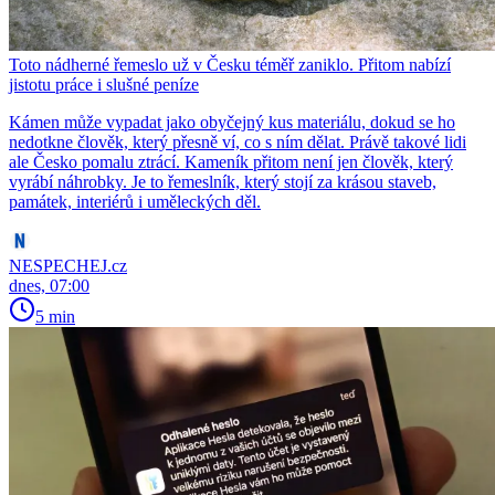
Toto nádherné řemeslo už v Česku téměř zaniklo. Přitom nabízí
jistotu práce i slušné peníze
Kámen může vypadat jako obyčejný kus materiálu, dokud se ho
nedotkne člověk, který přesně ví, co s ním dělat. Právě takové lidi
ale Česko pomalu ztrácí. Kameník přitom není jen člověk, který
vyrábí náhrobky. Je to řemeslník, který stojí za krásou staveb,
památek, interiérů i uměleckých děl.
NESPECHEJ.cz
dnes, 07:00
5 min