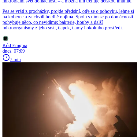
mikrobiální svět domácnosti – a možná tím trénuje dětskou imunitu
Pes se vrátí z procházky, projde předsíní, otře se o pohovku, lehne si
na koberec a za chvíli ho dítě objímá. Spolu s ním se po domácnosti
pohybuje něco, co nevidíme: bakterie, houby a další
mikroorganismy z jeho srsti, tlapek, tlamy i okolního prostředí.
Kód Enigma
dnes, 07:09
7 min