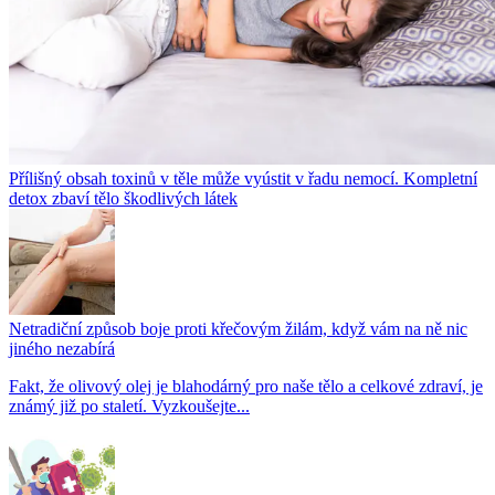
Přílišný obsah toxinů v těle může vyústit v řadu nemocí. Kompletní
detox zbaví tělo škodlivých látek
Netradiční způsob boje proti křečovým žilám, když vám na ně nic
jiného nezabírá
Fakt, že olivový olej je blahodárný pro naše tělo a celkové zdraví, je
známý již po staletí. Vyzkoušejte...