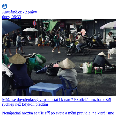
Aktuálně.cz - Zprávy
dnes, 06:33
Může se dovolenkový virus dostat i k nám? Exotická hrozba se šíří
rychleji než kdykoli předtím
Nenápadná hrozba se tiše šíří po světě a mění pravidla, na která jsme