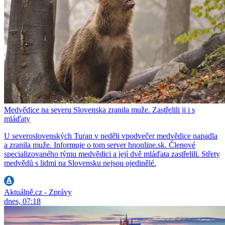
Medvědice na severu Slovenska zranila muže. Zastřelili ji i s
mláďaty
U severoslovenských Turan v neděli vpodvečer medvědice napadla
a zranila muže. Informuje o tom server hnonline.sk. Členové
specializovaného týmu medvědici a její dvě mláďata zastřelili. Střety
medvědů s lidmi na Slovensku nejsou ojedinělé.
Aktuálně.cz - Zprávy
dnes, 07:18