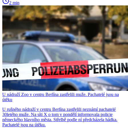
2 min
U nádraží Zoo v centru Berlína zastřelili muže. Pachatelé jsou na
útěku
U rušného nádraží v centru Berlína zastřelili neznámí pachatelé
30letého muže. Na síti X o tom v pondělí informovala policie
německého hlavního města. Střelbě podle ní předcházela hádka.
Pachatelé jsou na útěku.