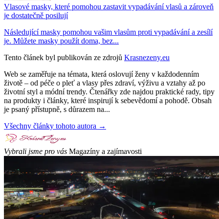
Vlasové masky, které pomohou zastavit vypadávání vlasů a zároveň
je dostatečně posilují
Následující masky pomohou vašim vlasům proti vypadávání a zesílí
je. Můžete masky použít doma, bez...
Tento článek byl publikován ze zdrojů
Krasnezeny.eu
Web se zaměřuje na témata, která oslovují ženy v každodenním
životě – od péče o pleť a vlasy přes zdraví, výživu a vztahy až po
životní styl a módní trendy. Čtenářky zde najdou praktické rady, tipy
na produkty i články, které inspirují k sebevědomí a pohodě. Obsah
je psaný přístupně, s důrazem na...
Všechny články tohoto autora →
Vybrali jsme pro vás
Magazíny a zajímavosti