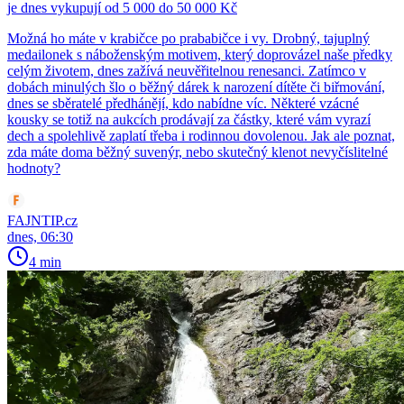
je dnes vykupují od 5 000 do 50 000 Kč
Možná ho máte v krabičce po prababičce i vy. Drobný, tajuplný
medailonek s náboženským motivem, který doprovázel naše předky
celým životem, dnes zažívá neuvěřitelnou renesanci. Zatímco v
dobách minulých šlo o běžný dárek k narození dítěte či biřmování,
dnes se sběratelé předhánějí, kdo nabídne víc. Některé vzácné
kousky se totiž na aukcích prodávají za částky, které vám vyrazí
dech a spolehlivě zaplatí třeba i rodinnou dovolenou. Jak ale poznat,
zda máte doma běžný suvenýr, nebo skutečný klenot nevyčíslitelné
hodnoty?
FAJNTIP.cz
dnes, 06:30
4 min