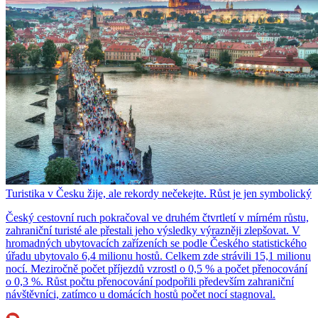
Turistika v Česku žije, ale rekordy nečekejte. Růst je jen symbolický
Český cestovní ruch pokračoval ve druhém čtvrtletí v mírném růstu,
zahraniční turisté ale přestali jeho výsledky výrazněji zlepšovat. V
hromadných ubytovacích zařízeních se podle Českého statistického
úřadu ubytovalo 6,4 milionu hostů. Celkem zde strávili 15,1 milionu
nocí. Meziročně počet příjezdů vzrostl o 0,5 % a počet přenocování
o 0,3 %. Růst počtu přenocování podpořili především zahraniční
návštěvníci, zatímco u domácích hostů počet nocí stagnoval.