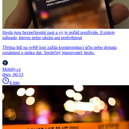
Hesla jsou bezpečnostní past a vy je pořád používáte. Existuje
náhrada, kterou nelze ukrást ani podvrhnout
Třetina lidí na světě loni zažila kompromitaci účtu nebo dostala
oznámení o úniku dat. Společný jmenovatel: heslo.
Mobify.cz
dnes, 06:53
4 min