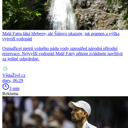
Malá Fatra láká hřebeny, ale Šútovo ukazuje, jak pramen a výška
vytvoří vodopád
Osmatřicet metrů volného pádu vody uprostřed národní přírodní
rezervace. Nejvyšší vodopád Malé Fatry přitom zvládnete navštívit
za jediné odpoledne.
VědaŽivě.cz
dnes, 06:29
3 min
Reklama