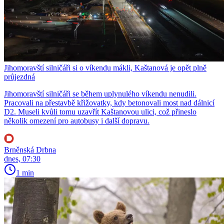
Jihomoravští silničáři si o víkendu mákli, Kaštanová je opět plně
průjezdná
Jihomoravští silničáři se během uplynulého víkendu nenudili.
Pracovali na přestavbě křižovatky, kdy betonovali most nad dálnicí
D2. Museli kvůli tomu uzavřít Kaštanovou ulici, což přineslo
několik omezení pro autobusy i další dopravu.
Brněnská Drbna
dnes, 07:30
1 min