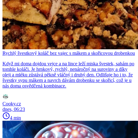
Rychlý švestkový koláč bez vajec s mákem a skořicovou drobenkou
Když mi doma dojdou vejce a na lince leží miska švestek, sahám po
tomhle koláči. Je hrnkový, rychlý, nenáročný na suroviny a díky
oleji a mléku zůstává pěkně vláčný i druhý den. Odlišuje ho i to, že
švestky sypu mákem a navrch dávám drobenku se skořicí, což je u
nás doma osvědčená kombinace.
Cooky.cz
dnes, 06:23
4 min