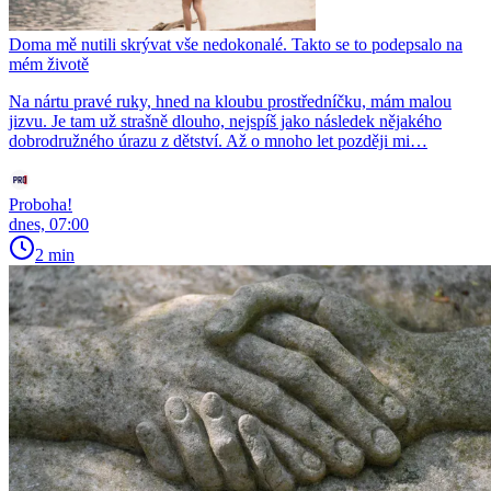
Doma mě nutili skrývat vše nedokonalé. Takto se to podepsalo na
mém životě
Na nártu pravé ruky, hned na kloubu prostředníčku, mám malou
jizvu. Je tam už strašně dlouho, nejspíš jako následek nějakého
dobrodružného úrazu z dětství. Až o mnoho let později mi…
Proboha!
dnes, 07:00
2 min