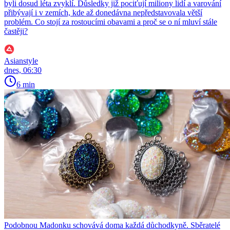
byli dosud léta zvyklí. Důsledky již pociťují miliony lidí a varování
přibývají i v zemích, kde až donedávna nepředstavovala větší
problém. Co stojí za rostoucími obavami a proč se o ní mluví stále
častěji?
Asianstyle
dnes, 06:30
6 min
Podobnou Madonku schovává doma každá důchodkyně. Sběratelé