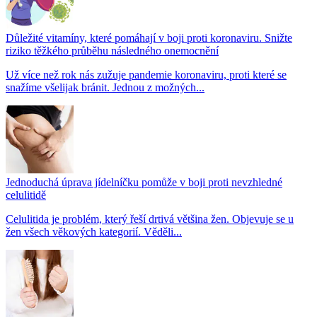
Důležité vitamíny, které pomáhají v boji proti koronaviru. Snižte
riziko těžkého průběhu následného onemocnění
Už více než rok nás zužuje pandemie koronaviru, proti které se
snažíme všelijak bránit. Jednou z možných...
Jednoduchá úprava jídelníčku pomůže v boji proti nevzhledné
celulitidě
Celulitida je problém, který řeší drtivá většina žen. Objevuje se u
žen všech věkových kategorií. Věděli...