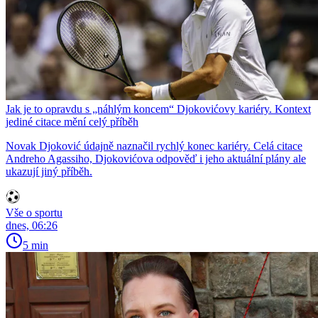
Jak je to opravdu s „náhlým koncem“ Djokovićovy kariéry. Kontext
jediné citace mění celý příběh
Novak Djoković údajně naznačil rychlý konec kariéry. Celá citace
Andreho Agassiho, Djokovićova odpověď i jeho aktuální plány ale
ukazují jiný příběh.
Vše o sportu
dnes, 06:26
5 min