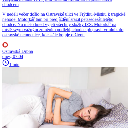
chodcem
V neděli večer došlo na Ostravské ulici ve Frýdku-Místku k tragické
nehodě. Motorkář tam při předjíždění srazil pětašedesátiletého
chodce. Na místo hned vyjeli všechny složky IZS. Motorkář na
místě svým vážným zraněním podlehl, chodce přepravil vrtulník do
ostravské nemocnice, kde stále bojuje o život.
Ostravská Drbna
dnes, 07:04
1 min