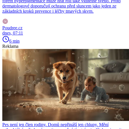
forem hyperpigmentace může hrát roli také viditelné světlo. Proto
dermatologové doporučují ochranu před sluncem jako jeden ze
základních kroků prevence i léčby tmavých skvrn.
Poudree.cz
dnes, 07:11
6 min
Reklama
Pes není jen člen rodiny. Domů nepřináší jen chlupy. Mění