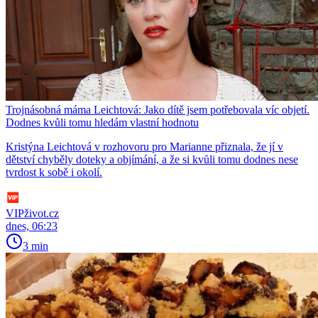
Trojnásobná máma Leichtová: Jako dítě jsem potřebovala víc objetí.
Dodnes kvůli tomu hledám vlastní hodnotu
Kristýna Leichtová v rozhovoru pro Marianne přiznala, že jí v
dětství chyběly doteky a objímání, a že si kvůli tomu dodnes nese
tvrdost k sobě i okolí.
VIPživot.cz
dnes, 06:23
3 min