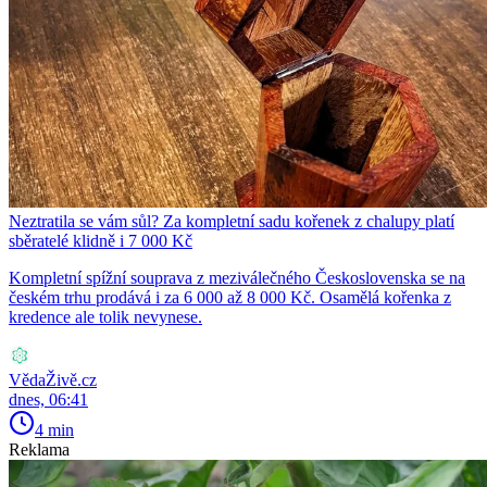
Neztratila se vám sůl? Za kompletní sadu kořenek z chalupy platí
sběratelé klidně i 7 000 Kč
Kompletní spížní souprava z meziválečného Československa se na
českém trhu prodává i za 6 000 až 8 000 Kč. Osamělá kořenka z
kredence ale tolik nevynese.
VědaŽivě.cz
dnes, 06:41
4 min
Reklama