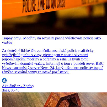
Trapný omyl. Modřiny na sexuální panně vyšetřovala policie jako
vraždu
Za skutečné lidské tělo zaměnila australská policie realisticky
vyhlížející figurínu s vlasy, piercingem v nose a skvrnami
připomínajícími modřiny a odřeniny a zahájila kvůli tomu
vyšetřování domnělé vraždy. Informují o tom v pondělí server BBC
News a australský server News 24, který píše o pro policisty trapné
záměně sexuální panny za lidské pozůstatky.
Aktuálně.cz - Zprávy
dnes, 06:45