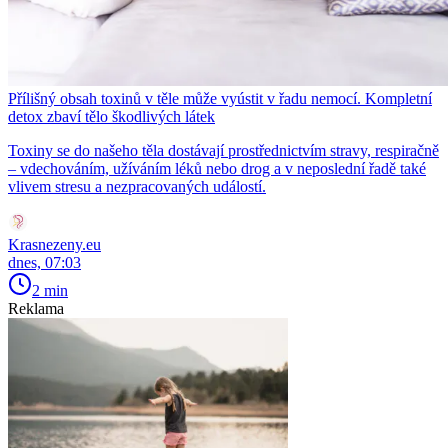
Přílišný obsah toxinů v těle může vyústit v řadu nemocí. Kompletní
detox zbaví tělo škodlivých látek
Toxiny se do našeho těla dostávají prostřednictvím stravy, respiračně
– vdechováním, užíváním léků nebo drog a v neposlední řadě také
vlivem stresu a nezpracovaných událostí.
Krasnezeny.eu
dnes, 07:03
2 min
Reklama