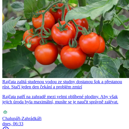
Rajčata zalitá studenou vodou ze studny dostanou šok a přestanou
růst. Stačí jeden den čekání a problém zmizí
Rajčata patří na zahradě mezi velmi oblíbené plodiny. Aby však
jejich úroda byla maximální, musíte se je naučit správně zalévat.
Chalupáři-Zahrádkáři
dnes, 06:33