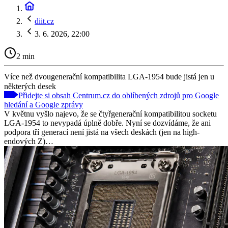
diit.cz
3. 6. 2026, 22:00
2 min
Více než dvougenerační kompatibilita LGA-1954 bude jistá jen u
některých desek
Přidejte si obsah Centrum.cz do oblíbených zdrojů pro Google
hledání a Google zprávy
V květnu vyšlo najevo, že se čtyřgenerační kompatibilitou socketu
LGA-1954 to nevypadá úplně dobře. Nyní se dozvídáme, že ani
podpora tří generací není jistá na všech deskách (jen na high-
endových Z)…