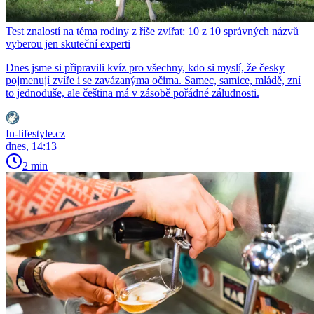
Test znalostí na téma rodiny z říše zvířat: 10 z 10 správných názvů
vyberou jen skuteční experti
Dnes jsme si připravili kvíz pro všechny, kdo si myslí, že česky
pojmenují zvíře i se zavázanýma očima. Samec, samice, mládě, zní
to jednoduše, ale čeština má v zásobě pořádné záludnosti.
In-lifestyle.cz
dnes, 14:13
2 min