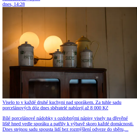
dnes, 14:28
Viselo to v každé druhé kuchyni nad sporákem. Za tuhle sadu
porcelánových dóz dnes sběratelé nabízejí až 8 000 Kč
Bílé porcelánové nádobky s ozdobnými nápisy visely na dřevěné
liště hned vedle sporáku a patřily k výbavě skoro každé domácnosti.
Dnes stejnou sadu spousta lidí bez rozmýšlení odveze do sběru,...