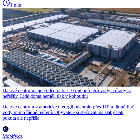
1 min
Datové centrum tajně odčerpalo 110 milionů litrů vody a úřady to
neřešily. Lidé doma neměli tlak v kohoutku
Datové centrum v americké Georgii odebralo přes 110 milionů litrů
vody mimo řádné měření. Obyvatelé si stěžovali na slabý tlak,
pokuta ale nepřišla.
Mobify.cz