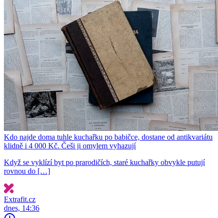
Kdo najde doma tuhle kuchařku po babičce, dostane od antikvariátu
klidně i 4 000 Kč. Češi ji omylem vyhazují
Když se vyklízí byt po prarodičích, staré kuchařky obvykle putují
rovnou do […]
Extrafit.cz
dnes, 14:36