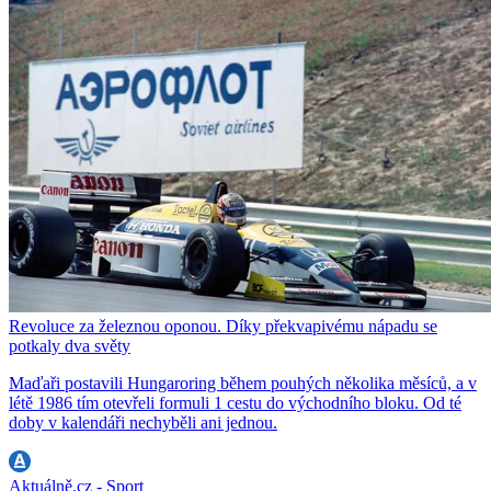
Revoluce za železnou oponou. Díky překvapivému nápadu se
potkaly dva světy
Maďaři postavili Hungaroring během pouhých několika měsíců, a v
létě 1986 tím otevřeli formuli 1 cestu do východního bloku. Od té
doby v kalendáři nechyběli ani jednou.
Aktuálně.cz - Sport