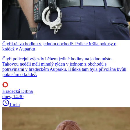
Čtyřikrát za hodinu v jednom obchodě. Policie řešila pokusy o
krádež v Auparku
Čtyři policejní výjezdy během jediné hodiny na jedno místo.
Takovou neděli měli minulý týden v jednom z obchodů s
potravinami v hradeckém Auparku. Hlídka tam byla přivolána kvůli
pokusům o krádež.
Hradecká Drbna
dnes, 14:30
1 min