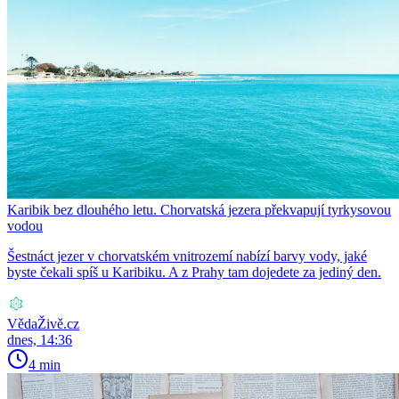
Karibik bez dlouhého letu. Chorvatská jezera překvapují tyrkysovou
vodou
Šestnáct jezer v chorvatském vnitrozemí nabízí barvy vody, jaké
byste čekali spíš u Karibiku. A z Prahy tam dojedete za jediný den.
VědaŽivě.cz
dnes, 14:36
4 min