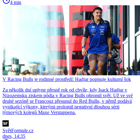
4 min
V Racing Bulls je rodinné prostředí: Hadjar popisuje kulturní šok
Za několik dní uplyne přesně rok od chvíle, kdy Isack Hadjar v
Nizozemsku ziskem pódia v Racing Bulls ohromil svět. Už ve své
druhé sezóně se Francouz přesunul do Red Bullu, v němž podává
vynikající výkony, kterými prolomil negativní dlouhou sérii
týmových kolegů Maxe Verstappena.
SvětFormule.cz
dnes, 14:35