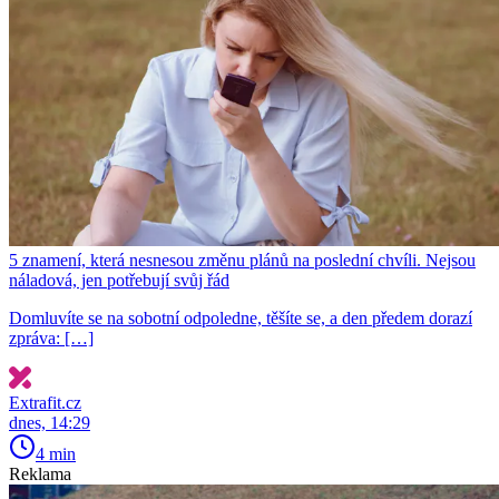
5 znamení, která nesnesou změnu plánů na poslední chvíli. Nejsou
náladová, jen potřebují svůj řád
Domluvíte se na sobotní odpoledne, těšíte se, a den předem dorazí
zpráva: […]
Extrafit.cz
dnes, 14:29
4 min
Reklama