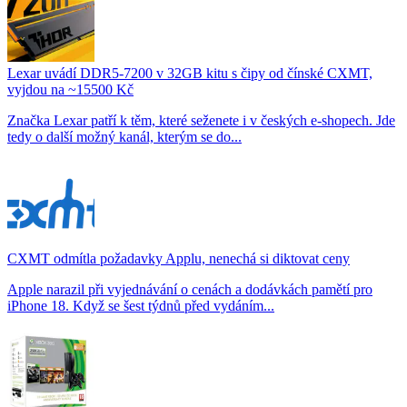
Lexar uvádí DDR5-7200 v 32GB kitu s čipy od čínské CXMT,
vyjdou na ~15500 Kč
Značka Lexar patří k těm, které seženete i v českých e-shopech. Jde
tedy o další možný kanál, kterým se do...
CXMT odmítla požadavky Applu, nenechá si diktovat ceny
Apple narazil při vyjednávání o cenách a dodávkách pamětí pro
iPhone 18. Když se šest týdnů před vydáním...