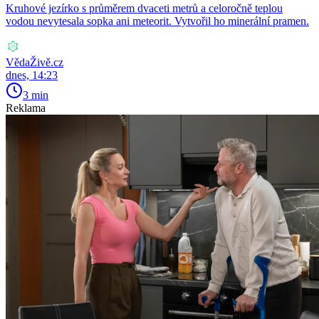
Kruhové jezírko s průměrem dvaceti metrů a celoročně teplou
vodou nevytesala sopka ani meteorit. Vytvořil ho minerální pramen.
VědaŽivě.cz
dnes, 14:23
3 min
Reklama