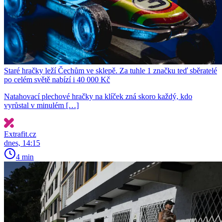
Staré hračky leží Čechům ve sklepě. Za tuhle 1 značku teď sběratelé
po celém světě nabízí i 40 000 Kč
Natahovací plechové hračky na klíček zná skoro každý, kdo
vyrůstal v minulém […]
Extrafit.cz
dnes, 14:15
4 min