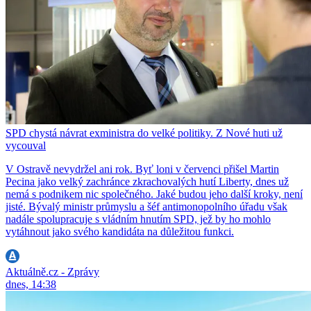
SPD chystá návrat exministra do velké politiky. Z Nové huti už
vycouval
V Ostravě nevydržel ani rok. Byť loni v červenci přišel Martin
Pecina jako velký zachránce zkrachovalých hutí Liberty, dnes už
nemá s podnikem nic společného. Jaké budou jeho další kroky, není
jisté. Bývalý ministr průmyslu a šéf antimonopolního úřadu však
nadále spolupracuje s vládním hnutím SPD, jež by ho mohlo
vytáhnout jako svého kandidáta na důležitou funkci.
Aktuálně.cz - Zprávy
dnes, 14:38