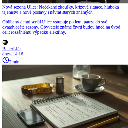
Nová sezona Ulice: Nečekané zkoušky, krizová situace, hluboká
tajemství a nové postavy i návrat starých známých
Oblíbený denní seriál Ulice vstupuje po letní pauze do své
dvaadvacáté sezony. Obyvatelé známé čtvrti budou hned na úvod
čelit rozsáhlému výpadku elektřiny.
BetterLife
dnes, 14:16
2 min