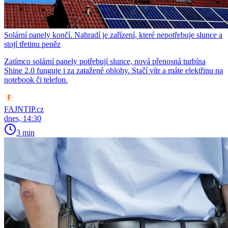
Solární panely končí. Nahradí je zařízení, které nepotřebuje slunce a
stojí třetinu peněz
Zatímco solární panely potřebují slunce, nová přenosná turbína
Shine 2.0 funguje i za zatažené oblohy. Stačí vítr a máte elektřinu na
notebook či telefon.
FAJNTIP.cz
dnes, 14:30
3 min