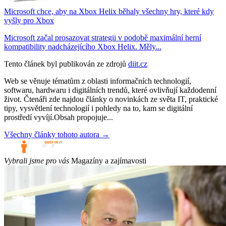
Microsoft chce, aby na Xbox Helix běhaly všechny hry, které kdy
vyšly pro Xbox
Microsoft začal prosazovat strategii v podobě maximální herní
kompatibility nadcházejícího Xbox Helix. Měly...
Tento článek byl publikován ze zdrojů
diit.cz
Web se věnuje tématům z oblasti informačních technologií,
softwaru, hardwaru i digitálních trendů, které ovlivňují každodenní
život. Čtenáři zde najdou články o novinkách ze světa IT, praktické
tipy, vysvětlení technologií i pohledy na to, kam se digitální
prostředí vyvíjí.Obsah propojuje...
Všechny články tohoto autora →
Vybrali jsme pro vás
Magazíny a zajímavosti