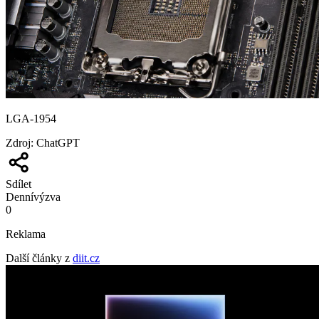
LGA-1954
Zdroj
:
ChatGPT
Sdílet
Denní
výzva
0
Reklama
Další články z
diit.cz