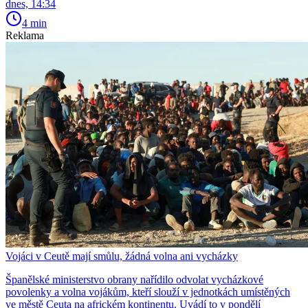
dnes, 14:34
4 min
Reklama
Vojáci v Ceutě mají smůlu, žádná volna ani vycházky
Španělské ministerstvo obrany nařídilo odvolat vycházkové
povolenky a volna vojákům, kteří slouží v jednotkách umístěných
ve městě Ceuta na africkém kontinentu. Uvádí to v pondělí