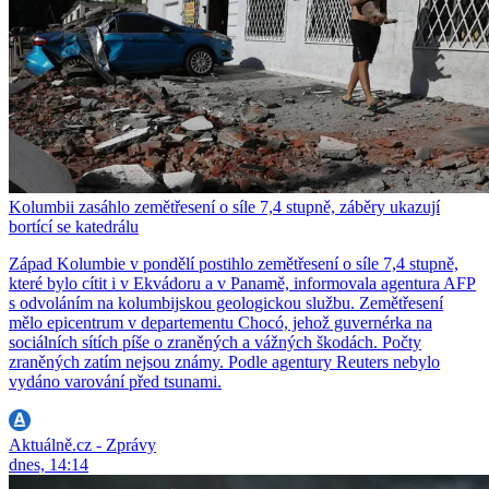
Kolumbii zasáhlo zemětřesení o síle 7,4 stupně, záběry ukazují
bortící se katedrálu
Západ Kolumbie v pondělí postihlo zemětřesení o síle 7,4 stupně,
které bylo cítit i v Ekvádoru a v Panamě, informovala agentura AFP
s odvoláním na kolumbijskou geologickou službu. Zemětřesení
mělo epicentrum v departementu Chocó, jehož guvernérka na
sociálních sítích píše o zraněných a vážných škodách. Počty
zraněných zatím nejsou známy. Podle agentury Reuters nebylo
vydáno varování před tsunami.
Aktuálně.cz - Zprávy
dnes, 14:14