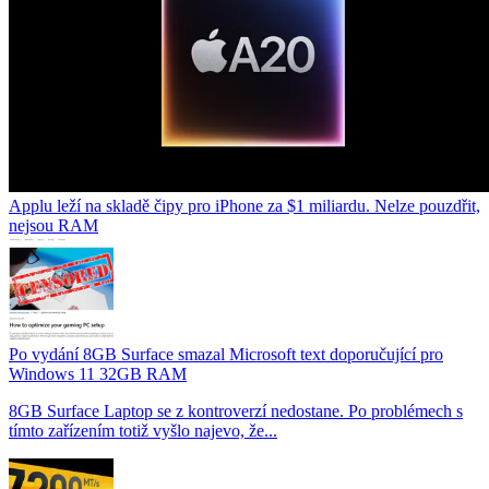
Applu leží na skladě čipy pro iPhone za $1 miliardu. Nelze pouzdřit,
nejsou RAM
Po vydání 8GB Surface smazal Microsoft text doporučující pro
Windows 11 32GB RAM
8GB Surface Laptop se z kontroverzí nedostane. Po problémech s
tímto zařízením totiž vyšlo najevo, že...