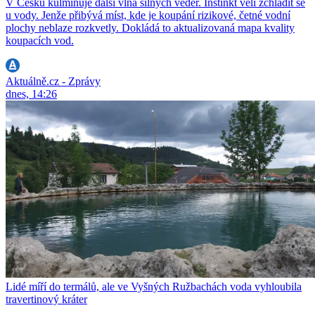
V Česku kulminuje další vlna silných veder. Instinkt velí zchladit se
u vody. Jenže přibývá míst, kde je koupání rizikové, četné vodní
plochy neblaze rozkvetly. Dokládá to aktualizovaná mapa kvality
koupacích vod.
Aktuálně.cz - Zprávy
dnes, 14:26
Lidé míří do termálů, ale ve Vyšných Ružbachách voda vyhloubila
travertinový kráter