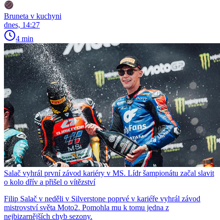
Bruneta v kuchyni
dnes, 14:27
4 min
Salač vyhrál první závod kariéry v MS. Lídr šampionátu začal slavit
o kolo dřív a přišel o vítězství
Filip Salač v neděli v Silverstone poprvé v kariéře vyhrál závod
mistrovství světa Moto2. Pomohla mu k tomu jedna z
nejbizarnějších chyb sezony.