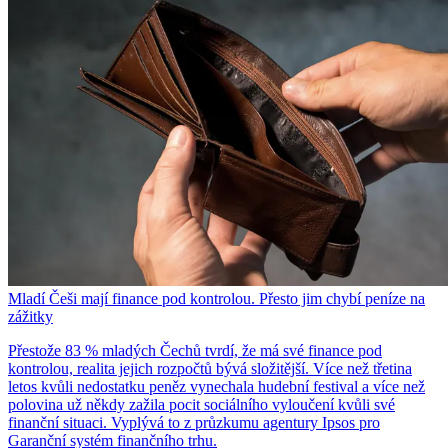
Mladí Češi mají finance pod kontrolou. Přesto jim chybí peníze na
zážitky
Přestože 83 % mladých Čechů tvrdí, že má své finance pod
kontrolou, realita jejich rozpočtů bývá složitější. Více než třetina
letos kvůli nedostatku peněz vynechala hudební festival a více než
polovina už někdy zažila pocit sociálního vyloučení kvůli své
finanční situaci. Vyplývá to z průzkumu agentury Ipsos pro
Garanční systém finančního trhu.