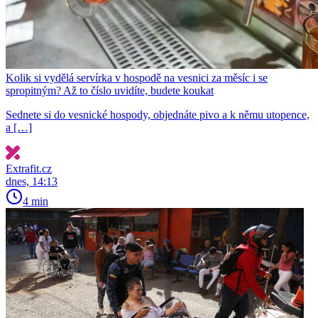
Kolik si vydělá servírka v hospodě na vesnici za měsíc i se
spropitným? Až to číslo uvidíte, budete koukat
Sednete si do vesnické hospody, objednáte pivo a k němu utopence,
a […]
Extrafit.cz
dnes, 14:13
4 min