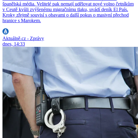
španělská média. Velitelé pak nemají udělovat nové volno četníkům
v Ceutě kvůli zvýšenému migračnímu tlaku, uvádí deník El País.
Kroky zřejmě souvisí s obavami o další pokus o masivní přechod
hranice s Marokem.
Aktuálně.cz - Zprávy
dnes, 14:33