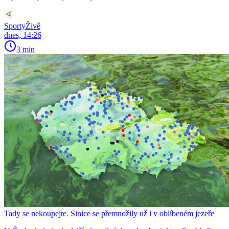
SportyŽivě
dnes, 14:26
3 min
Tady se nekoupejte. Sinice se přemnožily už i v oblíbeném jezeře