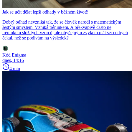
Jak se učit dělat lepší odhady v běžném životě
Dobrý odhad nevzniká tak, že se člověk narodí s matematickým
šestým smyslem. Vzniká tréninkem. A překvapivě často ne
tréninkem složitých vzorců, ale obyčejným zvykem ptát se: co bych
čekal, než se podívám na výsledek?
Kód Enigma
dnes, 14:16
4 min