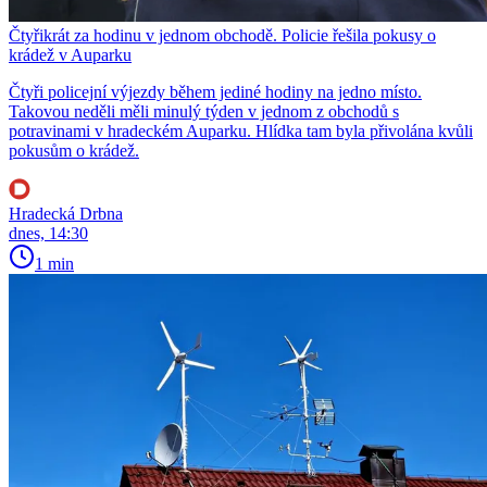
Čtyřikrát za hodinu v jednom obchodě. Policie řešila pokusy o
krádež v Auparku
Čtyři policejní výjezdy během jediné hodiny na jedno místo.
Takovou neděli měli minulý týden v jednom z obchodů s
potravinami v hradeckém Auparku. Hlídka tam byla přivolána kvůli
pokusům o krádež.
Hradecká Drbna
dnes, 14:30
1 min