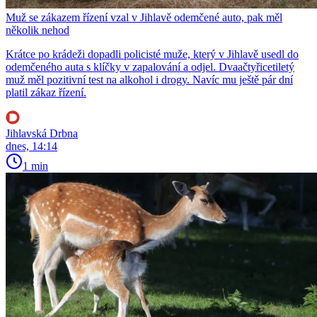
Muž se zákazem řízení vzal v Jihlavě odemčené auto, pak měl
několik nehod
Krátce po krádeži dopadli policisté muže, který v Jihlavě usedl do
odemčeného auta s klíčky v zapalování a odjel. Dvaačtyřicetiletý
muž měl pozitivní test na alkohol i drogy. Navíc mu ještě pár dní
platil zákaz řízení.
Jihlavská Drbna
dnes, 14:14
1 min