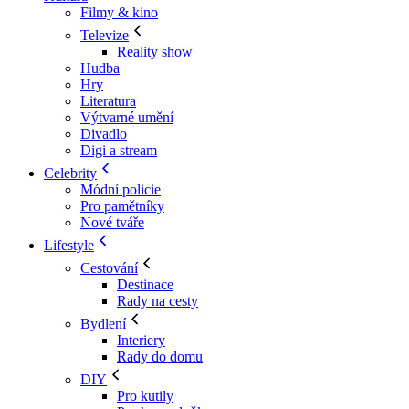
Filmy & kino
Televize
Reality show
Hudba
Hry
Literatura
Výtvarné umění
Divadlo
Digi a stream
Celebrity
Módní policie
Pro pamětníky
Nové tváře
Lifestyle
Cestování
Destinace
Rady na cesty
Bydlení
Interiery
Rady do domu
DIY
Pro kutily