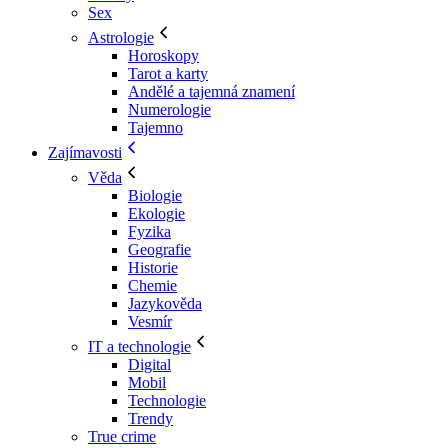
Sex
Astrologie
Horoskopy
Tarot a karty
Andělé a tajemná znamení
Numerologie
Tajemno
Zajímavosti
Věda
Biologie
Ekologie
Fyzika
Geografie
Historie
Chemie
Jazykověda
Vesmír
IT a technologie
Digital
Mobil
Technologie
Trendy
True crime