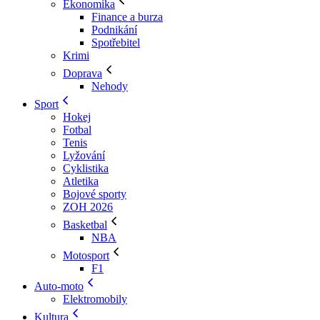
Ekonomika
Finance a burza
Podnikání
Spotřebitel
Krimi
Doprava
Nehody
Sport
Hokej
Fotbal
Tenis
Lyžování
Cyklistika
Atletika
Bojové sporty
ZOH 2026
Basketbal
NBA
Motosport
F1
Auto-moto
Elektromobily
Kultura