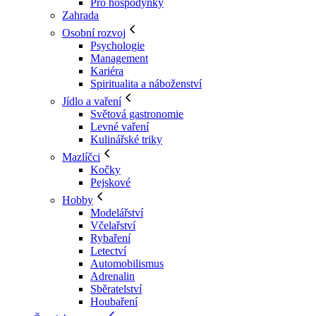
Pro hospodyňky
Zahrada
Osobní rozvoj
Psychologie
Management
Kariéra
Spiritualita a náboženství
Jídlo a vaření
Světová gastronomie
Levné vaření
Kulinářské triky
Mazlíčci
Kočky
Pejskové
Hobby
Modelářství
Včelařství
Rybaření
Letectví
Automobilismus
Adrenalin
Sběratelství
Houbaření