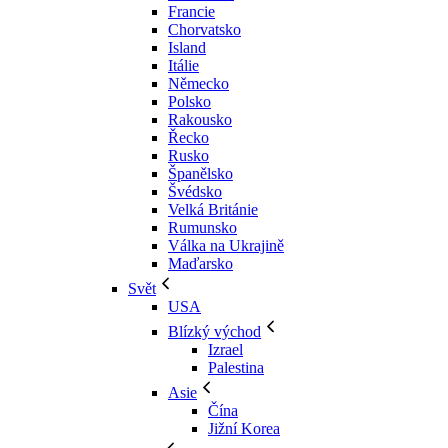
Francie
Chorvatsko
Island
Itálie
Německo
Polsko
Rakousko
Řecko
Rusko
Španělsko
Švédsko
Velká Británie
Rumunsko
Válka na Ukrajině
Maďarsko
Svět
USA
Blízký východ
Izrael
Palestina
Asie
Čína
Jižní Korea