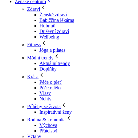
Ženské centrum
Zdraví
Ženské zdraví
Babiččina lékárna
Hubnutí
Duševní zdraví
Wellbeing
Fitness
Jóga a pilates
Módní trendy
Aktuální trendy
Doplňky
Krása
Péče o pleť
Péče o tělo
Vlasy
Nehty
Příběhy ze života
Inspirativní ženy
Rodina & komunita
Výchova
Přátelství
Vztahy