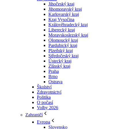
Jihočeský kraj
Jihomoravský kraj
Karlovarský kraj
Kraj Vysočina
Králověhradecký kraj
Liberecký kraj
Moravskoslezský kraj
Olomoucký kraj
Pardubický kraj
Plzeňský kraj
Středočeský kraj
Ústecký kraj
Zlínský kraj
Praha
Brno
Ostrava
Školství
Zdravotnictví
Politika
O počasí
Volby 2026
Zahraničí
Evropa
Slovensko