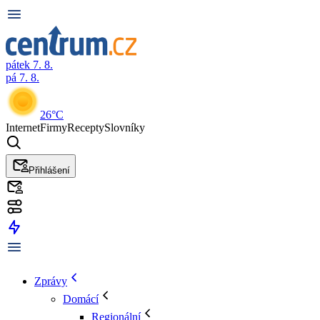
pátek 7. 8.
pá 7. 8.
26°C
Internet
Firmy
Recepty
Slovníky
Přihlášení
Zprávy
Domácí
Regionální