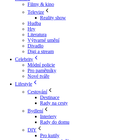
Filmy & kino
Televize
Reality show
Hudba
Hry
Literatura
Výtvarné umění
Divadlo
Digi a stream
Celebrity
Módní policie
Pro pamětníky
Nové tváře
Lifestyle
Cestování
Destinace
Rady na cesty
Bydlení
Interiery
Rady do domu
DIY
Pro kutily