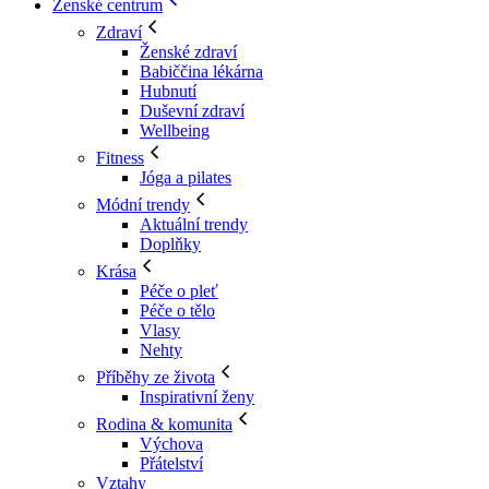
Ženské centrum
Zdraví
Ženské zdraví
Babiččina lékárna
Hubnutí
Duševní zdraví
Wellbeing
Fitness
Jóga a pilates
Módní trendy
Aktuální trendy
Doplňky
Krása
Péče o pleť
Péče o tělo
Vlasy
Nehty
Příběhy ze života
Inspirativní ženy
Rodina & komunita
Výchova
Přátelství
Vztahy