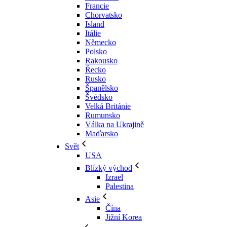
Francie
Chorvatsko
Island
Itálie
Německo
Polsko
Rakousko
Řecko
Rusko
Španělsko
Švédsko
Velká Británie
Rumunsko
Válka na Ukrajině
Maďarsko
Svět
USA
Blízký východ
Izrael
Palestina
Asie
Čína
Jižní Korea