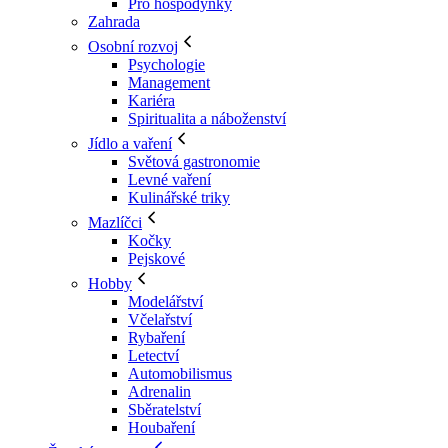
Pro hospodyňky
Zahrada
Osobní rozvoj
Psychologie
Management
Kariéra
Spiritualita a náboženství
Jídlo a vaření
Světová gastronomie
Levné vaření
Kulinářské triky
Mazlíčci
Kočky
Pejskové
Hobby
Modelářství
Včelařství
Rybaření
Letectví
Automobilismus
Adrenalin
Sběratelství
Houbaření