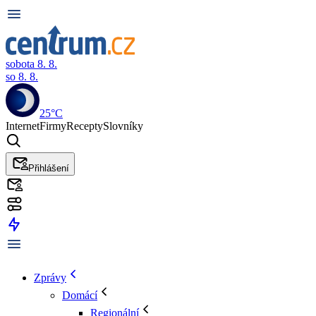
sobota 8. 8.
so 8. 8.
25°C
Internet
Firmy
Recepty
Slovníky
Přihlášení
Zprávy
Domácí
Regionální