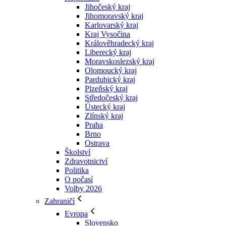
Jihočeský kraj
Jihomoravský kraj
Karlovarský kraj
Kraj Vysočina
Králověhradecký kraj
Liberecký kraj
Moravskoslezský kraj
Olomoucký kraj
Pardubický kraj
Plzeňský kraj
Středočeský kraj
Ústecký kraj
Zlínský kraj
Praha
Brno
Ostrava
Školství
Zdravotnictví
Politika
O počasí
Volby 2026
Zahraničí
Evropa
Slovensko