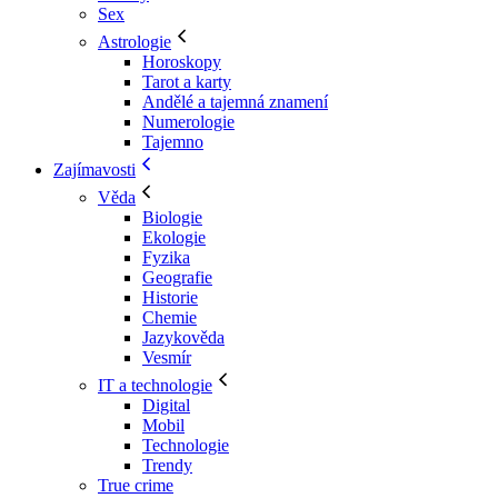
Sex
Astrologie
Horoskopy
Tarot a karty
Andělé a tajemná znamení
Numerologie
Tajemno
Zajímavosti
Věda
Biologie
Ekologie
Fyzika
Geografie
Historie
Chemie
Jazykověda
Vesmír
IT a technologie
Digital
Mobil
Technologie
Trendy
True crime