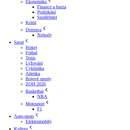
Ekonomika
Finance a burza
Podnikání
Spotřebitel
Krimi
Doprava
Nehody
Sport
Hokej
Fotbal
Tenis
Lyžování
Cyklistika
Atletika
Bojové sporty
ZOH 2026
Basketbal
NBA
Motosport
F1
Auto-moto
Elektromobily
Kultura