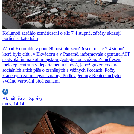
Kolumbii zasáhlo zemětřesení o síle 7,4 stupně, záběry ukazují
bortící se katedrálu
Západ Kolumbie v pondělí postihlo zemětřesení o síle 7,4 stupně,
které bylo cítit i v Ekvádoru a v Panamě, informovala agentura AFP
s odvoláním na kolumbijskou geologickou službu. Zemětřesení
mělo epicentrum v departementu Chocó, jehož guvernérka na
sociálních sítích píše o zraněných a vážných škodách. Počty
zraněných zatím nejsou známy. Podle agentury Reuters nebylo
vydáno varování před tsunami.
Aktuálně.cz - Zprávy
dnes, 14:14