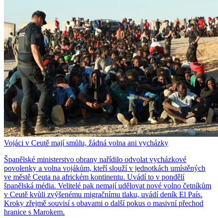
Vojáci v Ceutě mají smůlu, žádná volna ani vycházky
Španělské ministerstvo obrany nařídilo odvolat vycházkové
povolenky a volna vojákům, kteří slouží v jednotkách umístěných
ve městě Ceuta na africkém kontinentu. Uvádí to v pondělí
španělská média. Velitelé pak nemají udělovat nové volno četníkům
v Ceutě kvůli zvýšenému migračnímu tlaku, uvádí deník El País.
Kroky zřejmě souvisí s obavami o další pokus o masivní přechod
hranice s Marokem.