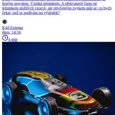
šestým smyslem. Vzniká tréninkem. A překvapivě často ne
tréninkem složitých vzorců, ale obyčejným zvykem ptát se: co bych
čekal, než se podívám na výsledek?
Kód Enigma
dnes, 14:16
4 min