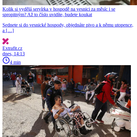
Kolik si vydělá servírka v hospodě na vesnici za měsíc i se
spropitným? Až to číslo uvidíte, budete koukat
Sednete si do vesnické hospody, objednáte pivo a k němu utopence,
a […]
Extrafit.cz
dnes, 14:13
4 min