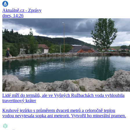
Aktuálně.cz - Zprávy
dnes, 14:26
Lidé míří do termálů, ale ve Vyšných Ružbachách voda vyhloubila
travertinový kráter
Kruhové jezírko s průměrem dvaceti metrů a celoročně teplou
vodou nevytesala sopka ani meteorit. Vytvořil ho minerální pramen.