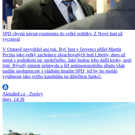
SPD chystá návrat exministra do velké politiky. Z Nové huti už
vycouval
V Ostravě nevydržel ani rok. Byť loni v červenci přišel Martin
Pecina jako velký zachránce zkrachovalých hutí Liberty, dnes už
nemá s podnikem nic společného. Jaké budou jeho další kroky, není
jisté. Bývalý ministr průmyslu a šéf antimonopolního úřadu však
nadále spolupracuje s vládním hnutím SPD, jež by ho mohlo
vytáhnout jako svého kandidáta na důležitou funkci.
Aktuálně.cz - Zprávy
dnes, 14:38