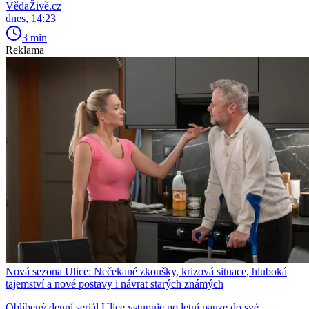
VědaŽivě.cz
dnes, 14:23
3 min
Reklama
Nová sezona Ulice: Nečekané zkoušky, krizová situace, hluboká
tajemství a nové postavy i návrat starých známých
Oblíbený denní seriál Ulice vstupuje po letní pauze do své