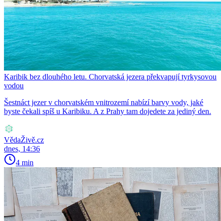
Karibik bez dlouhého letu. Chorvatská jezera překvapují tyrkysovou
vodou
Šestnáct jezer v chorvatském vnitrozemí nabízí barvy vody, jaké
byste čekali spíš u Karibiku. A z Prahy tam dojedete za jediný den.
VědaŽivě.cz
dnes, 14:36
4 min