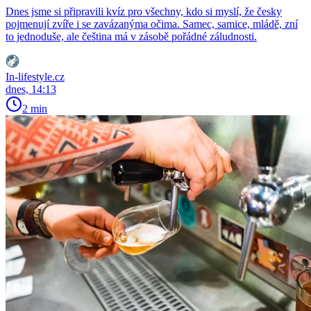
Dnes jsme si připravili kvíz pro všechny, kdo si myslí, že česky
pojmenují zvíře i se zavázanýma očima. Samec, samice, mládě, zní
to jednoduše, ale čeština má v zásobě pořádné záludnosti.
In-lifestyle.cz
dnes, 14:13
2 min