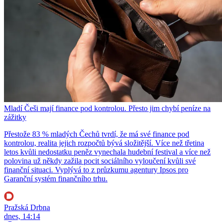
Mladí Češi mají finance pod kontrolou. Přesto jim chybí peníze na
zážitky
Přestože 83 % mladých Čechů tvrdí, že má své finance pod
kontrolou, realita jejich rozpočtů bývá složitější. Více než třetina
letos kvůli nedostatku peněz vynechala hudební festival a více než
polovina už někdy zažila pocit sociálního vyloučení kvůli své
finanční situaci. Vyplývá to z průzkumu agentury Ipsos pro
Garanční systém finančního trhu.
Pražská Drbna
dnes, 14:14