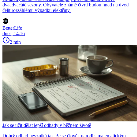
dvaadvacáté sezony. Obyvatelé známé čtvrti budou hned na úvod
čelit rozsáhlému výpadku elektřiny.
BetterLife
dnes, 14:16
2 min
Jak se učit dělat lepší odhady v běžném životě
Dobrý odhad nevzniká tak, že se člověk narodí s matematickým