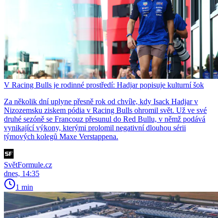
V Racing Bulls je rodinné prostředí: Hadjar popisuje kulturní šok
Za několik dní uplyne přesně rok od chvíle, kdy Isack Hadjar v
Nizozemsku ziskem pódia v Racing Bulls ohromil svět. Už ve své
druhé sezóně se Francouz přesunul do Red Bullu, v němž podává
vynikající výkony, kterými prolomil negativní dlouhou sérii
týmových kolegů Maxe Verstappena.
SvětFormule.cz
dnes, 14:35
1 min