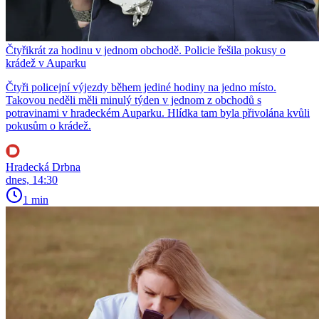
Čtyřikrát za hodinu v jednom obchodě. Policie řešila pokusy o
krádež v Auparku
Čtyři policejní výjezdy během jediné hodiny na jedno místo.
Takovou neděli měli minulý týden v jednom z obchodů s
potravinami v hradeckém Auparku. Hlídka tam byla přivolána kvůli
pokusům o krádež.
Hradecká Drbna
dnes, 14:30
1 min