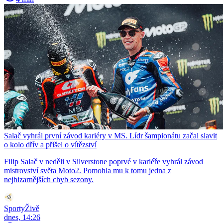
Salač vyhrál první závod kariéry v MS. Lídr šampionátu začal slavit
o kolo dřív a přišel o vítězství
Filip Salač v neděli v Silverstone poprvé v kariéře vyhrál závod
mistrovství světa Moto2. Pomohla mu k tomu jedna z
nejbizarnějších chyb sezony.
SportyŽivě
dnes, 14:26