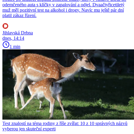
odemčeného auta s klíčky v zapalování a odjel. Dvaačtyřicetiletý
muž měl pozitivní test na alkohol i drogy. Navíc mu ještě pár dní
platil zákaz řízení.
Jihlavská Drbna
dnes, 14:14
1 min
Test znalostí na téma rodiny z říše zvířat: 10 z 10 správných názvů
vyberou jen skuteční experti