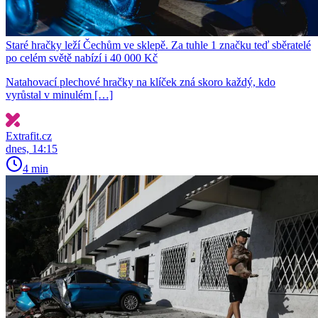
Staré hračky leží Čechům ve sklepě. Za tuhle 1 značku teď sběratelé
po celém světě nabízí i 40 000 Kč
Natahovací plechové hračky na klíček zná skoro každý, kdo
vyrůstal v minulém […]
Extrafit.cz
dnes, 14:15
4 min