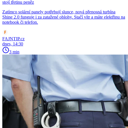
stojí třetinu peněz
Zatímco solární panely potřebují slunce, nová přenosná turbína
Shine 2.0 funguje i za zatažené oblohy. Stačí vítr a máte elektřinu na
notebook či telefon.
FAJNTIP.cz
dnes, 14:30
3 min