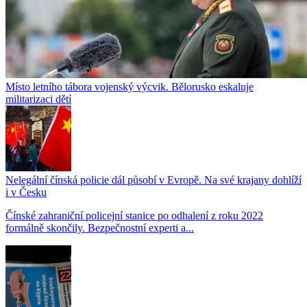
Místo letního tábora vojenský výcvik. Bělorusko eskaluje
militarizaci dětí
Nelegální čínská policie dál působí v Evropě. Na své krajany dohlíží
i v Česku
Čínské zahraniční policejní stanice po odhalení z roku 2022
formálně skončily. Bezpečnostní experti a...