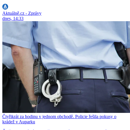
Aktuálně.cz - Zprávy
dnes, 14:33
Čtyřikrát za hodinu v jednom obchodě. Policie řešila pokusy o
krádež v Auparku