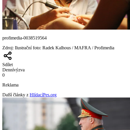
profimedia-0038519564
Zdroj
:
Ilustrační foto: Radek Kalhous / MAFRA / Profimedia
Sdílet
Denní
výzva
0
Reklama
Další články z
HlídacíPes.org