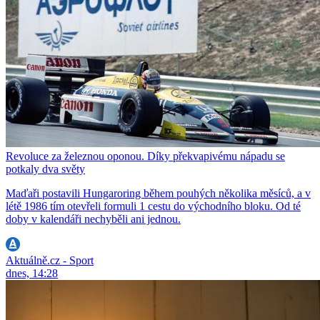
Revoluce za železnou oponou. Díky překvapivému nápadu se
potkaly dva světy
Maďaři postavili Hungaroring během pouhých několika měsíců, a v
létě 1986 tím otevřeli formuli 1 cestu do východního bloku. Od té
doby v kalendáři nechyběli ani jednou.
Aktuálně.cz - Sport
dnes, 14:28