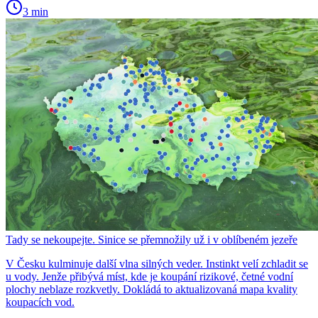
3 min
Tady se nekoupejte. Sinice se přemnožily už i v oblíbeném jezeře
V Česku kulminuje další vlna silných veder. Instinkt velí zchladit se
u vody. Jenže přibývá míst, kde je koupání rizikové, četné vodní
plochy neblaze rozkvetly. Dokládá to aktualizovaná mapa kvality
koupacích vod.