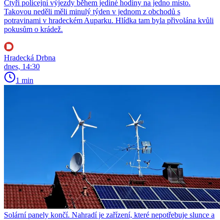
Čtyři policejní výjezdy během jediné hodiny na jedno místo.
Takovou neděli měli minulý týden v jednom z obchodů s
potravinami v hradeckém Auparku. Hlídka tam byla přivolána kvůli
pokusům o krádež.
Hradecká Drbna
dnes, 14:30
1 min
Solární panely končí. Nahradí je zařízení, které nepotřebuje slunce a