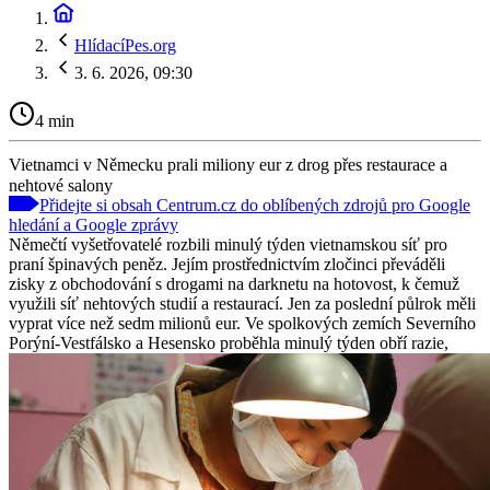
HlídacíPes.org
3. 6. 2026, 09:30
4 min
Vietnamci v Německu prali miliony eur z drog přes restaurace a
nehtové salony
Přidejte si obsah Centrum.cz do oblíbených zdrojů pro Google
hledání a Google zprávy
Němečtí vyšetřovatelé rozbili minulý týden vietnamskou síť pro
praní špinavých peněz. Jejím prostřednictvím zločinci převáděli
zisky z obchodování s drogami na darknetu na hotovost, k čemuž
využili síť nehtových studií a restaurací. Jen za poslední půlrok měli
vyprat více než sedm milionů eur. Ve spolkových zemích Severního
Porýní-Vestfálsko a Hesensko proběhla minulý týden obří razie,