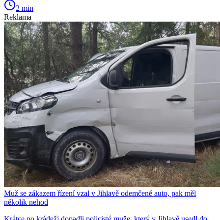
2 min
Reklama
Muž se zákazem řízení vzal v Jihlavě odemčené auto, pak měl
několik nehod
Krátce po krádeži dopadli policisté muže, který v Jihlavě usedl do