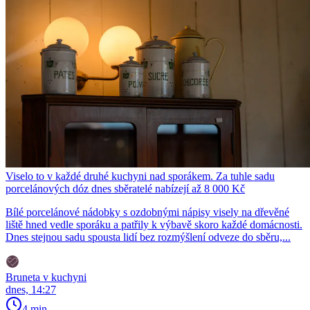
Viselo to v každé druhé kuchyni nad sporákem. Za tuhle sadu
porcelánových dóz dnes sběratelé nabízejí až 8 000 Kč
Bílé porcelánové nádobky s ozdobnými nápisy visely na dřevěné
liště hned vedle sporáku a patřily k výbavě skoro každé domácnosti.
Dnes stejnou sadu spousta lidí bez rozmýšlení odveze do sběru,...
Bruneta v kuchyni
dnes, 14:27
4 min