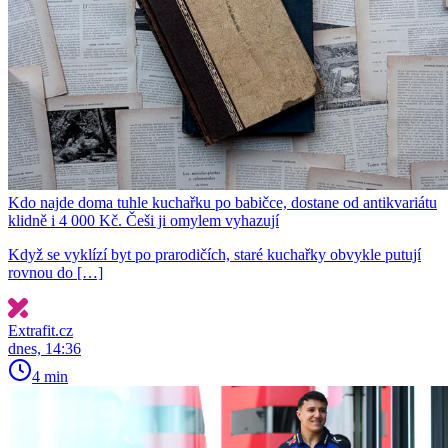
Kdo najde doma tuhle kuchařku po babičce, dostane od antikvariátu
klidně i 4 000 Kč. Češi ji omylem vyhazují
Když se vyklízí byt po prarodičích, staré kuchařky obvykle putují
rovnou do […]
Extrafit.cz
dnes, 14:36
4 min