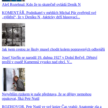
Aleš Rozehnal: Kdo že to skutečně ovládá Deník N
KOMENTÁŘ. Podnikatel v médiích Michal Půr zveřejnil své
„zjištění“, že v Deníku N „fakticky drží hlasovací...
Jak jsem cestou ze školy musel chodit kolem popravených odbojářů
Josef Vavřín se narodil 19. dubna 1927 v Dolní Bečvě. Dětství
prožil v osadě Kamenná vysoko nad obcí. V...
Největším rizikem je naše představa, že se dějiny nemohou
opakovat, říká Petr Nutil
ROZHOVOR. Petr Nutil ve své knize Čas vrahů: Anatomie zla a