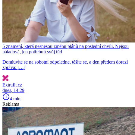
5 znamení, která nesnesou změnu plánů na poslední chvíli. Nejsou
náladová, jen potřebují svůj řád
Domluvíte se na sobotní odpoledne, těšíte se, a den předem dorazí
zpráva: […]
Extrafit.cz
dnes, 14:29
4 min
Reklama