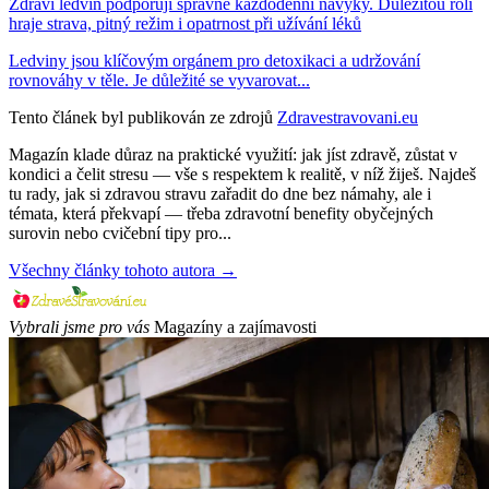
Zdraví ledvin podporují správné každodenní návyky. Důležitou roli
hraje strava, pitný režim i opatrnost při užívání léků
Ledviny jsou klíčovým orgánem pro detoxikaci a udržování
rovnováhy v těle. Je důležité se vyvarovat...
Tento článek byl publikován ze zdrojů
Zdravestravovani.eu
Magazín klade důraz na praktické využití: jak jíst zdravě, zůstat v
kondici a čelit stresu — vše s respektem k realitě, v níž žiješ. Najdeš
tu rady, jak si zdravou stravu zařadit do dne bez námahy, ale i
témata, která překvapí — třeba zdravotní benefity obyčejných
surovin nebo cvičební tipy pro...
Všechny články tohoto autora →
Vybrali jsme pro vás
Magazíny a zajímavosti