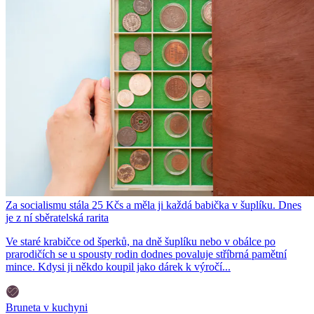
Za socialismu stála 25 Kčs a měla ji každá babička v šuplíku. Dnes
je z ní sběratelská rarita
Ve staré krabičce od šperků, na dně šuplíku nebo v obálce po
prarodičích se u spousty rodin dodnes povaluje stříbrná pamětní
mince. Kdysi ji někdo koupil jako dárek k výročí...
Bruneta v kuchyni