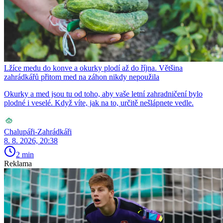
Lžíce medu do konve a okurky plodí až do října. Většina
zahrádkářů přitom med na záhon nikdy nepoužila
Okurky a med jsou tu od toho, aby vaše letní zahradničení bylo
plodné i veselé. Když víte, jak na to, určitě nešlápnete vedle.
Chalupáři-Zahrádkáři
8. 8. 2026, 20:38
2 min
Reklama