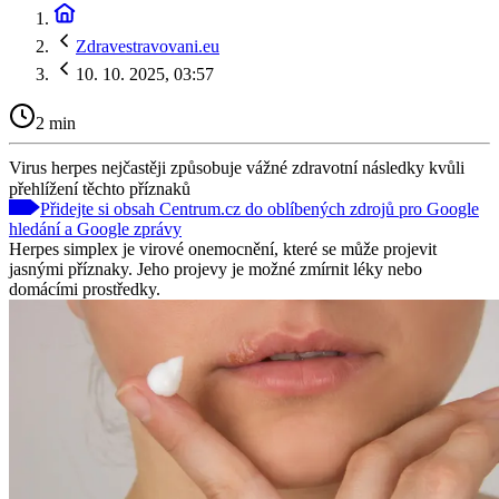
Zdravestravovani.eu
10. 10. 2025, 03:57
2 min
Virus herpes nejčastěji způsobuje vážné zdravotní následky kvůli
přehlížení těchto příznaků
Přidejte si obsah Centrum.cz do oblíbených zdrojů pro Google
hledání a Google zprávy
Herpes simplex je virové onemocnění, které se může projevit
jasnými příznaky. Jeho projevy je možné zmírnit léky nebo
domácími prostředky.