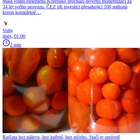
Malá vodní elektrárna Kořensko prochází největší modernizací za
34 let svého provozu. ČEZ při investici přesahující 100 milionů
korun kompletně…
Volty
dnes, 01:00
2 min
Rajčata bez nálevu, bez koření, bez ničeho. Stačí je správně