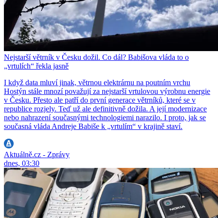
Nejstarší větrník v Česku dožil. Co dál? Babišova vláda to o
„vrtulích“ řekla jasně
I když data mluví jinak, větrnou elektrárnu na poutním vrchu
Hostýn stále mnozí považují za nejstarší vrtulovou výrobnu energie
v Česku. Přesto ale patří do první generace větrníků, které se v
republice rozjely. Teď už ale definitivně dožila. A její modernizace
nebo nahrazení současnými technologiemi narazilo. I proto, jak se
současná vláda Andreje Babiše k „vrtulím“ v krajině staví.
Aktuálně.cz - Zprávy
dnes, 03:30