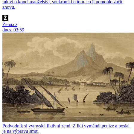
mluví o konci manželství, soukromí i o tom, co jí pomohlo začít
znovu.
Žena.cz
dnes, 03:59
Podvodník si vymyslel fiktivní zemi. Z lidí vymámil peníze a poslal
je na výpravu smrti