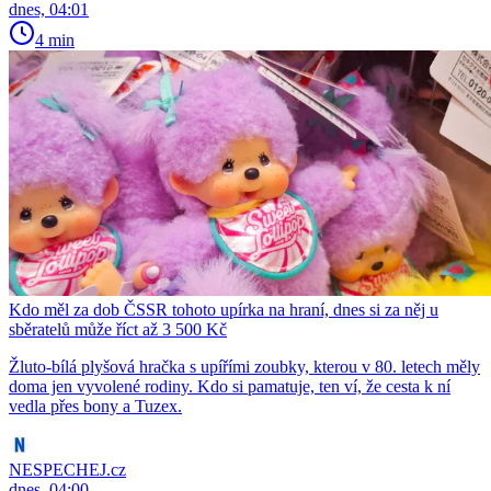
dnes, 04:01
4 min
Kdo měl za dob ČSSR tohoto upírka na hraní, dnes si za něj u
sběratelů může říct až 3 500 Kč
Žluto-bílá plyšová hračka s upířími zoubky, kterou v 80. letech měly
doma jen vyvolené rodiny. Kdo si pamatuje, ten ví, že cesta k ní
vedla přes bony a Tuzex.
NESPECHEJ.cz
dnes, 04:00