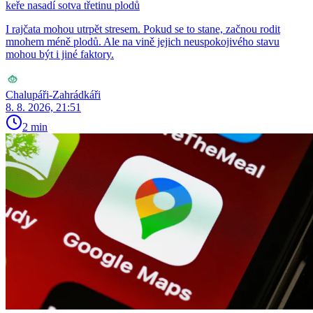
keře nasadí sotva třetinu plodů
I rajčata mohou utrpět stresem. Pokud se to stane, začnou rodit
mnohem méně plodů. Ale na vině jejich neuspokojivého stavu
mohou být i jiné faktory.
Chalupáři-Zahrádkáři
8. 8. 2026, 21:51
2 min