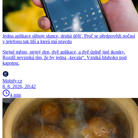
Jedna aplikace slibuje slunce, druhá déšť. Proč se předpovědi počasí
v telefonu tak liší a která má pravdu
Stejné město, stejný den, dvě aplikace, a dvě úplně jiné ikonky.
Rozdíl nevzniká tím, že by jedna „kecala“. Vzniká hluboko pod
kapotou.
Mobify.cz
8. 8. 2026, 20:42
4 min