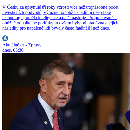
V Česku za uplynulé tři roky vzrostl více než trojnásobně počet
investičních podvodů, výrazně ho totiž usnadňují deep fake
technologie, umělá inteligence a další nástroje. Propracované a
obtížně odhalitelné podfuky tu ovšem byly od pradávna a jejich
následky pro napálené lidi bývaly často fatálnější než dnes.
Aktuálně.cz - Zprávy
dnes, 03:30