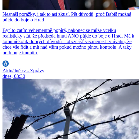
Nesnáší porážky, i tak to asi zkusí. Pět důvodů, proč Babiš možná
půjde do boje o Hrad
Byť to zatím vehementně popírá, nakonec se může vcelku
realisticky stát, že předseda hnutí ANO půjde do boje o Hrad. Má k
tomu několik dobrých důvodů – obzvlášť vezmeme-li v úvahu, že
chce vše řídit a mít nad vším pokud možno plnou kontrolu. A taky
potřebuje imunitu.
Aktuálně.cz - Zprávy
dnes, 03:30