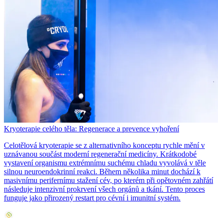
Kryoterapie celého těla: Regenerace a prevence vyhoření
Celotělová kryoterapie se z alternativního konceptu rychle mění v
uznávanou součást moderní regenerační medicíny. Krátkodobé
vystavení organismu extrémnímu suchému chladu vyvolává v těle
silnou neuroendokrinní reakci. Během několika minut dochází k
masivnímu perifernímu stažení cév, po kterém při opětovném zahřátí
následuje intenzivní prokrvení všech orgánů a tkání. Tento proces
funguje jako přirozený restart pro cévní i imunitní systém.