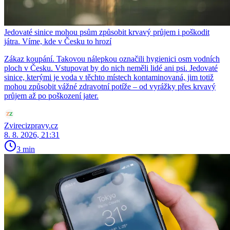
Jedovaté sinice mohou psům způsobit krvavý průjem i poškodit
játra. Víme, kde v Česku to hrozí
Zákaz koupání. Takovou nálepkou označili hygienici osm vodních
ploch v Česku. Vstupovat by do nich neměli lidé ani psi. Jedovaté
sinice, kterými je voda v těchto místech kontaminovaná, jim totiž
mohou způsobit vážné zdravotní potíže – od vyrážky přes krvavý
průjem až po poškození jater.
Zvirecizpravy.cz
8. 8. 2026, 21:31
3 min