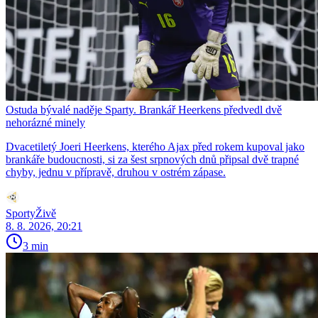
Ostuda bývalé naděje Sparty. Brankář Heerkens předvedl dvě
nehorázné minely
Dvacetiletý Joeri Heerkens, kterého Ajax před rokem kupoval jako
brankáře budoucnosti, si za šest srpnových dnů připsal dvě trapné
chyby, jednu v přípravě, druhou v ostrém zápase.
SportyŽivě
8. 8. 2026, 20:21
3 min