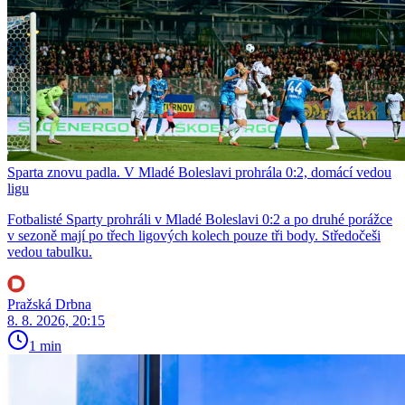
Sparta znovu padla. V Mladé Boleslavi prohrála 0:2, domácí vedou
ligu
Fotbalisté Sparty prohráli v Mladé Boleslavi 0:2 a po druhé porážce
v sezoně mají po třech ligových kolech pouze tři body. Středočeši
vedou tabulku.
Pražská Drbna
8. 8. 2026, 20:15
1 min