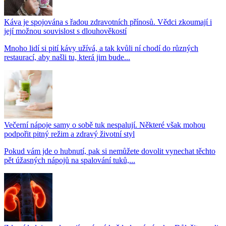
Káva je spojována s řadou zdravotních přínosů. Vědci zkoumají i
její možnou souvislost s dlouhověkostí
Mnoho lidí si pití kávy užívá, a tak kvůli ní chodí do různých
restaurací, aby našli tu, která jim bude...
Večerní nápoje samy o sobě tuk nespalují. Některé však mohou
podpořit pitný režim a zdravý životní styl
Pokud vám jde o hubnutí, pak si nemůžete dovolit vynechat těchto
pět úžasných nápojů na spalování tuků,...