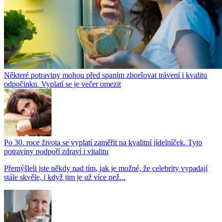
Některé potraviny mohou před spaním zhoršovat trávení i kvalitu
odpočinku. Vyplatí se je večer omezit
Po 30. roce života se vyplatí zaměřit na kvalitní jídelníček. Tyto
potraviny podpoří zdraví i vitalitu
Přemýšleli jste někdy nad tím, jak je možné, že celebrity vypadají
stále skvěle, i když jim je už více než...