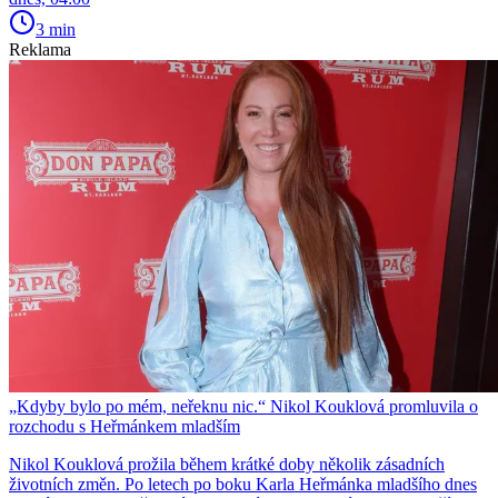
3 min
Reklama
„Kdyby bylo po mém, neřeknu nic.“ Nikol Kouklová promluvila o
rozchodu s Heřmánkem mladším
Nikol Kouklová prožila během krátké doby několik zásadních
životních změn. Po letech po boku Karla Heřmánka mladšího dnes