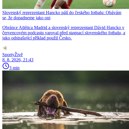
Slovenský reprezentant Hancko pálí do českého fotbalu: Obávám
se, že dopadneme jako oni
Obránce Atlética Madrid a slovenský reprezentant Dávid Hancko v
červencovém podcastu varoval před stagnací slovenského fotbalu, a
jako odstrašující příklad použil Česko.
SportyŽivě
8. 8. 2026, 21:43
3 min