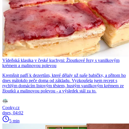
Vídeňská klasika v české kuchyni: Žloutkové řezy s vanilkovým
krémem a malinovou polevou
Kremšnit patří k dezertům, které dělaly už naše babičky, a přitom ho
dnes málokdo peče doma od základu. Vyzkoušela jsem recept s
rychlým domácím listovým těstem, hustým vanilkovým krémem ze
žloutků a malinovou polevou - a výsledek stál za to.
Cooky.cz
dnes, 04:02
5 min