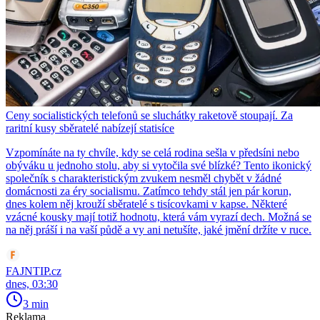
Ceny socialistických telefonů se sluchátky raketově stoupají. Za
raritní kusy sběratelé nabízejí statisíce
Vzpomínáte na ty chvíle, kdy se celá rodina sešla v předsíni nebo
obýváku u jednoho stolu, aby si vytočila své blízké? Tento ikonický
společník s charakteristickým zvukem nesměl chybět v žádné
domácnosti za éry socialismu. Zatímco tehdy stál jen pár korun,
dnes kolem něj krouží sběratelé s tisícovkami v kapse. Některé
vzácné kousky mají totiž hodnotu, která vám vyrazí dech. Možná se
na něj práší i na vaší půdě a vy ani netušíte, jaké jmění držíte v ruce.
FAJNTIP.cz
dnes, 03:30
3 min
Reklama