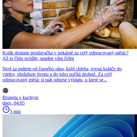
Kolik dostane prodavačka v pekárně za celý odpracovaný měsíc?
Až to číslo uvidíte, spadne vám čelist
Stojí za pultem od časného rána, krájí chleba, rovná koláče do
vitríny, obsluhuje frontu a do toho počítá drobné. Za celý
odpracovaný měsíc si pak odnese výplatu, u které se...
Bruneta v kuchyni
dnes, 04:05
3 min