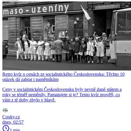
Retro kvíz o cenách ze socialistického Československa: Těchto 10
otázek dá zabrat i pamětníkům
Ceny v socialistickém Československu byly pevně dané státem a
roky se téměř neměnily. Pamatujete si je? Tento kvíz prověří, co
vám z té doby zbylo v hlavě.
Cooky.cz
dnes, 02:57
2 min