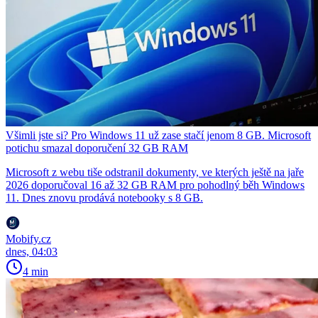
Všimli jste si? Pro Windows 11 už zase stačí jenom 8 GB. Microsoft
potichu smazal doporučení 32 GB RAM
Microsoft z webu tiše odstranil dokumenty, ve kterých ještě na jaře
2026 doporučoval 16 až 32 GB RAM pro pohodlný běh Windows
11. Dnes znovu prodává notebooky s 8 GB.
Mobify.cz
dnes, 04:03
4 min