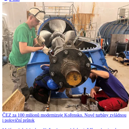
ČEZ za 100 milionů modernizuje Kořensko. Nové turbíny zvládnou
i poloviční průtok