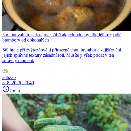
5 minut vaření, pak teprve sůl. Tak jednoduchý trik dělí rozpadlé
brambory od dokonalých
Sůl hraje při zvýrazňování přirozené chuti brambor a zajišťování
jejich správné textury zásadní roli. Musíte ji však přidat v ten
správný moment.
adbz.cz
8. 8. 2026, 20:40
2 min