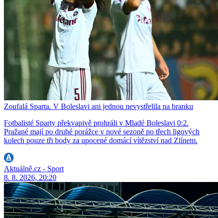
Zoufalá Sparta. V Boleslavi ani jednou nevystřelila na branku
Fotbalisté Sparty překvapivě prohráli v Mladé Boleslavi 0:2.
Pražané mají po druhé porážce v nové sezoně po třech ligových
kolech pouze tři body za upocené domácí vítězství nad Zlínem.
Aktuálně.cz - Sport
8. 8. 2026, 20:20