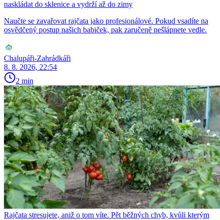
naskládat do sklenice a vydrží až do zimy
Naučte se zavařovat rajčata jako profesionálové. Pokud vsadíte na
osvědčený postup našich babiček, pak zaručeně nešlápnete vedle.
Chalupáři-Zahrádkáři
8. 8. 2026, 22:54
2 min
Rajčata stresujete, aniž o tom víte. Pět běžných chyb, kvůli kterým