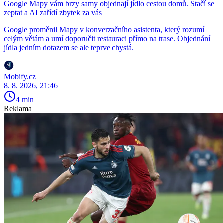
Google Mapy vám brzy samy objednají jídlo cestou domů. Stačí se
zeptat a AI zařídí zbytek za vás
Google proměnil Mapy v konverzačního asistenta, který rozumí
celým větám a umí doporučit restauraci přímo na trase. Objednání
jídla jedním dotazem se ale teprve chystá.
Mobify.cz
8. 8. 2026, 21:46
4 min
Reklama