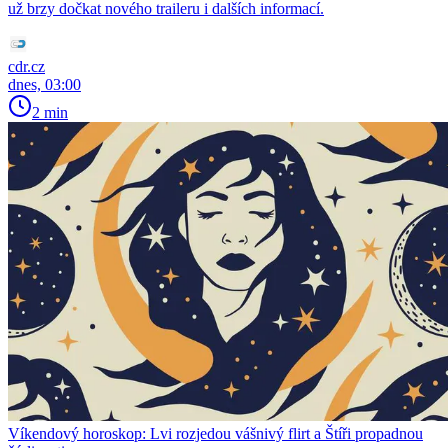
už brzy dočkat nového traileru i dalších informací.
cdr.cz
dnes, 03:00
2 min
Víkendový horoskop: Lvi rozjedou vášnivý flirt a Štíři propadnou