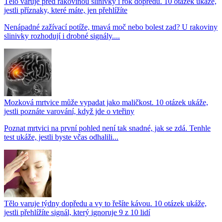
Tělo varuje před rakovinou slinivky i rok dopředu. 10 otázek ukáže,
jestli příznaky, které máte, jen přehlížíte
Nenápadné zažívací potíže, tmavá moč nebo bolest zad? U rakoviny
slinivky rozhodují i drobné signály....
Mozková mrtvice může vypadat jako maličkost. 10 otázek ukáže,
jestli poznáte varování, když jde o vteřiny
Poznat mrtvici na první pohled není tak snadné, jak se zdá. Tenhle
test ukáže, jestli byste včas odhalili...
Tělo varuje týdny dopředu a vy to řešíte kávou. 10 otázek ukáže,
jestli přehlížíte signál, který ignoruje 9 z 10 lidí