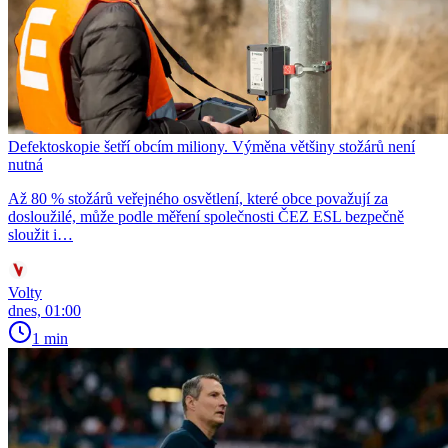
Defektoskopie šetří obcím miliony. Výměna většiny stožárů není
nutná
Až 80 % stožárů veřejného osvětlení, které obce považují za
dosloužilé, může podle měření společnosti ČEZ ESL bezpečně
sloužit i…
Volty
dnes, 01:00
1 min