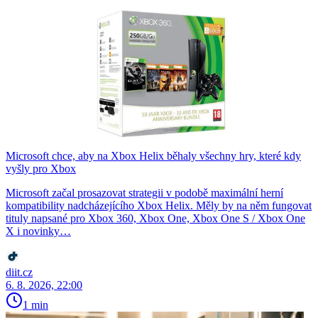
Microsoft chce, aby na Xbox Helix běhaly všechny hry, které kdy
vyšly pro Xbox
Microsoft začal prosazovat strategii v podobě maximální herní
kompatibility nadcházejícího Xbox Helix. Měly by na něm fungovat
tituly napsané pro Xbox 360, Xbox One, Xbox One S / Xbox One
X i novinky…
diit.cz
6. 8. 2026, 22:00
1 min