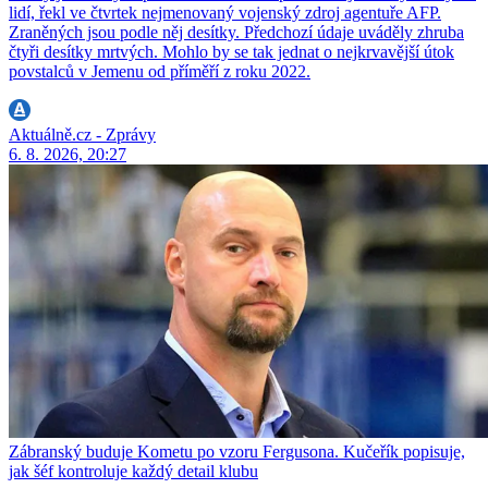
lidí, řekl ve čtvrtek nejmenovaný vojenský zdroj agentuře AFP.
Zraněných jsou podle něj desítky. Předchozí údaje uváděly zhruba
čtyři desítky mrtvých. Mohlo by se tak jednat o nejkrvavější útok
povstalců v Jemenu od příměří z roku 2022.
Aktuálně.cz - Zprávy
6. 8. 2026, 20:27
Zábranský buduje Kometu po vzoru Fergusona. Kučeřík popisuje,
jak šéf kontroluje každý detail klubu