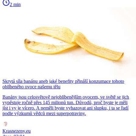
2 min
Skrytá síla banánu aneb jaké benefity přináší konzumace tohoto
oblíbeného ovoce našemu tělu
Banány jsou celosvětově nejoblíbenějším ovocem, ve světě se jich
vypěstuje ročně přes 145 milionů tun. Důvodů, proč byste je měli
jíst i vy je vícero. A neměli byste vyhazovat ani slupku, i ta se řadí
podle výzkumů vědců mezi superpotraviny.
Krasnezeny.eu