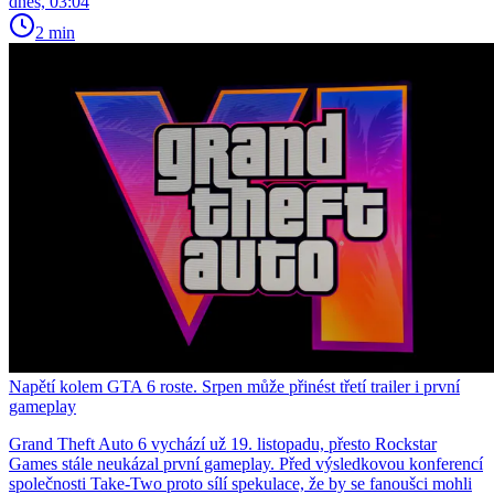
dnes, 03:04
2 min
Napětí kolem GTA 6 roste. Srpen může přinést třetí trailer i první
gameplay
Grand Theft Auto 6 vychází už 19. listopadu, přesto Rockstar
Games stále neukázal první gameplay. Před výsledkovou konferencí
společnosti Take-Two proto sílí spekulace, že by se fanoušci mohli