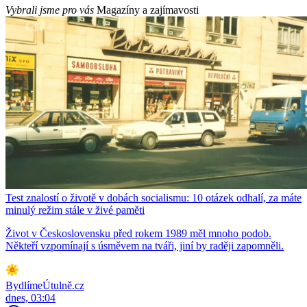
Vybrali jsme pro vás
Magazíny a zajímavosti
Test znalostí o životě v dobách socialismu: 10 otázek odhalí, za máte
minulý režim stále v živé paměti
Život v Československu před rokem 1989 měl mnoho podob.
Někteří vzpomínají s úsměvem na tváři, jiní by raději zapomněli.
BydlímeÚtulně.cz
dnes, 03:04