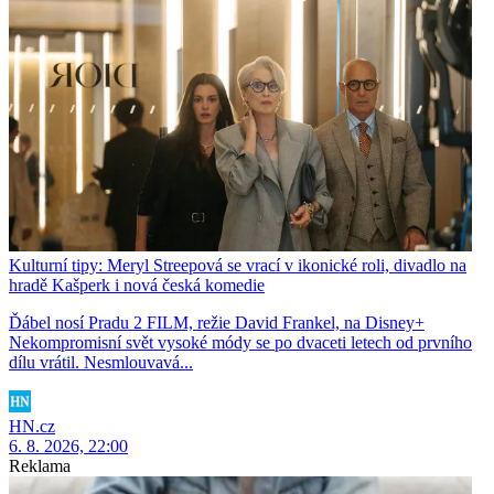
Kulturní tipy: Meryl Streepová se vrací v ikonické roli, divadlo na
hradě Kašperk i nová česká komedie
Ďábel nosí Pradu 2 FILM, režie David Frankel, na Disney+
Nekompromisní svět vysoké módy se po dvaceti letech od prvního
dílu vrátil. Nesmlouvavá...
HN.cz
6. 8. 2026, 22:00
Reklama