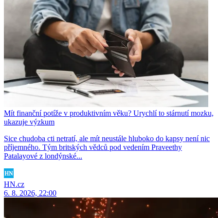
Mít finanční potíže v produktivním věku? Urychlí to stárnutí mozku,
ukazuje výzkum
Sice chudoba cti netratí, ale mít neustále hluboko do kapsy není nic
příjemného. Tým britských vědců pod vedením Praveethy
Patalayové z londýnské...
HN.cz
6. 8. 2026, 22:00