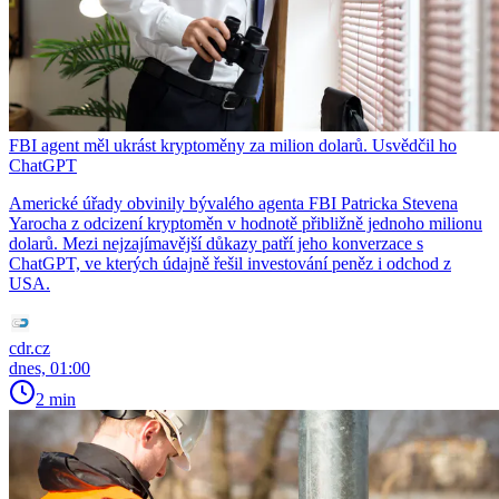
FBI agent měl ukrást kryptoměny za milion dolarů. Usvědčil ho
ChatGPT
Americké úřady obvinily bývalého agenta FBI Patricka Stevena
Yarocha z odcizení kryptoměn v hodnotě přibližně jednoho milionu
dolarů. Mezi nejzajímavější důkazy patří jeho konverzace s
ChatGPT, ve kterých údajně řešil investování peněz i odchod z
USA.
cdr.cz
dnes, 01:00
2 min