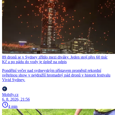
89 dronů se v Sydney zřítilo mezi diváky. Jeden stojí přes 60 tisíc
Kč a po pádu do vody je úplně na odpis
Pondělní večer nad sydneyským přístavem proměnil rekordní
světelnou show v nejdražší hromadný pád dronů v historii festivalu
Vivid Sydney.
Mobify.cz
6. 8. 2026, 21:56
4 min