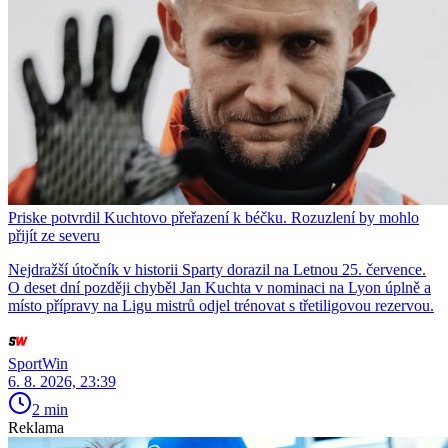
Priske potvrdil Kuchtovo přeřazení k béčku. Rozuzlení by mohlo
přijít ze severu
Nejdražší útočník v historii Sparty dorazil na Letnou 25. července.
O deset dní později chyběl Jan Kuchta v nominaci na Lyon úplně a
místo přípravy na Ligu mistrů odjel trénovat s třetiligovou rezervou.
SportWin
6. 8. 2026, 23:39
2 min
Reklama