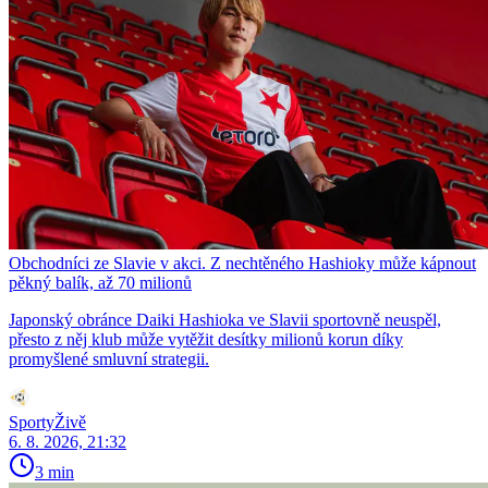
Obchodníci ze Slavie v akci. Z nechtěného Hashioky může kápnout
pěkný balík, až 70 milionů
Japonský obránce Daiki Hashioka ve Slavii sportovně neuspěl,
přesto z něj klub může vytěžit desítky milionů korun díky
promyšlené smluvní strategii.
SportyŽivě
6. 8. 2026, 21:32
3 min