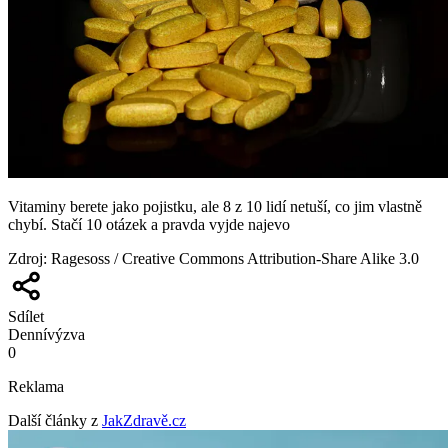
Vitaminy berete jako pojistku, ale 8 z 10 lidí netuší, co jim vlastně
chybí. Stačí 10 otázek a pravda vyjde najevo
Zdroj
:
Ragesoss / Creative Commons Attribution-Share Alike 3.0
Sdílet
Denní
výzva
0
Reklama
Další články z
JakZdravě.cz