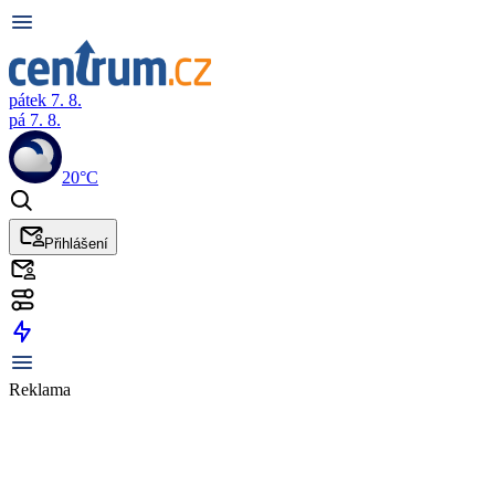
pátek 7. 8.
pá 7. 8.
20°C
Přihlášení
Reklama