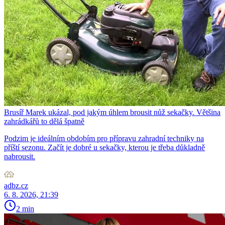
Brusíř Marek ukázal, pod jakým úhlem brousit nůž sekačky. Většina
zahrádkářů to dělá špatně
Podzim je ideálním obdobím pro přípravu zahradní techniky na
příští sezonu. Začít je dobré u sekačky, kterou je třeba důkladně
nabrousit.
adbz.cz
6. 8. 2026, 21:39
2 min