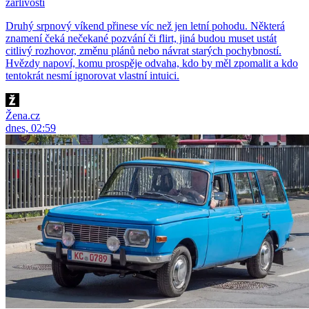
žárlivosti
Druhý srpnový víkend přinese víc než jen letní pohodu. Některá
znamení čeká nečekané pozvání či flirt, jiná budou muset ustát
citlivý rozhovor, změnu plánů nebo návrat starých pochybností.
Hvězdy napoví, komu prospěje odvaha, kdo by měl zpomalit a kdo
tentokrát nesmí ignorovat vlastní intuici.
Žena.cz
dnes, 02:59