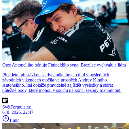
Otec Antonelliho trénuje Fittipaldiho syna: Brazilec vychvaluje lídra
Před letní přestávkou se dynamika boje o titul v posledních
závodních víkendech otočila ve prospěch Andrey Kimiho
Antonelliho. Ital dokáže pravidelně zajíždět výsledky a sbírat
důležité body, které mohou v součtu na konci sezony rozhodnout.
SvětFormule.cz
6. 8. 2026, 22:47
1 min