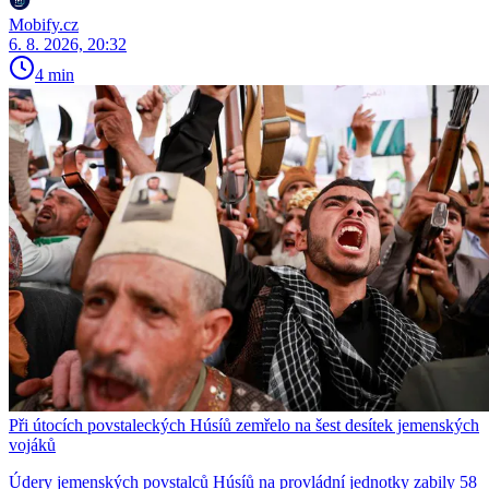
Mobify.cz
6. 8. 2026, 20:32
4 min
Při útocích povstaleckých Húsíů zemřelo na šest desítek jemenských
vojáků
Údery jemenských povstalců Húsíů na provládní jednotky zabily 58