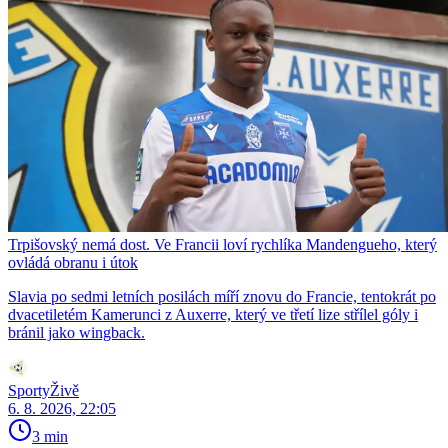
Trpišovský nemá dost. Ve Francii loví rychlíka Mandengueho, který
ovládá obranu i útok
Slavia po sedmi letních posilách míří znovu do Francie, tentokrát po
dvacetiletém Kamerunci z Auxerre, který ve třetí lize střílel góly i
bránil jako wingback.
SportyŽivě
6. 8. 2026, 22:05
3 min