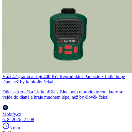
Váží 47 gramů a stojí 400 Kč. Reproduktor Parkside z Lidlu hraje
lépe, než by kdokoliv čekal
Dílenská značka Lidlu přišla s Bluetooth reproduktorem, který se
vejde do dlaně a hraje mnohem lépe, než by člověk čekal.
Mobify.cz
6. 8. 2026, 21:08
3 min