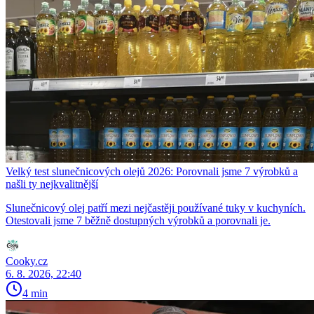
Velký test slunečnicových olejů 2026: Porovnali jsme 7 výrobků a
našli ty nejkvalitnější
Slunečnicový olej patří mezi nejčastěji používané tuky v kuchyních.
Otestovali jsme 7 běžně dostupných výrobků a porovnali je.
Cooky.cz
6. 8. 2026, 22:40
4 min