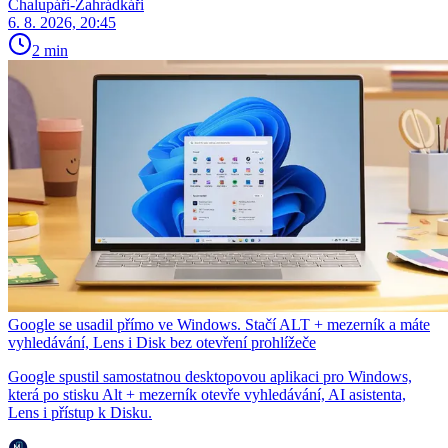
Chalupáři-Zahrádkáři
6. 8. 2026, 20:45
2 min
Google se usadil přímo ve Windows. Stačí ALT + mezerník a máte
vyhledávání, Lens i Disk bez otevření prohlížeče
Google spustil samostatnou desktopovou aplikaci pro Windows,
která po stisku Alt + mezerník otevře vyhledávání, AI asistenta,
Lens i přístup k Disku.