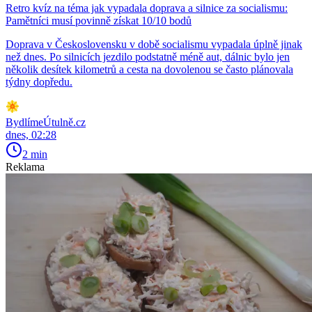
Retro kvíz na téma jak vypadala doprava a silnice za socialismu:
Pamětníci musí povinně získat 10/10 bodů
Doprava v Československu v době socialismu vypadala úplně jinak
než dnes. Po silnicích jezdilo podstatně méně aut, dálnic bylo jen
několik desítek kilometrů a cesta na dovolenou se často plánovala
týdny dopředu.
BydlímeÚtulně.cz
dnes, 02:28
2 min
Reklama