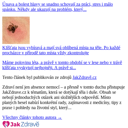
Únava a bolest hlavy se snadno schovají za práci, stres i málo
spánku. Někdy ale ukazují na problém, který...
Klíšťata jsou vybíravá a mají svá oblíbená místa na těle. Po každé
procházce v přírodě tato místa vždy zkontrolujte
Máme polovinu léta, a právě v tomto období se v lese nebo v trávě
klíšťata vyskytují nejhojněji. A právě si...
Tento článek byl publikován ze zdrojů
JakZdravě.cz
Zdraví není jen absence nemocí – a přesně v tomto duchu přistupuje
JakZdrave.cz k tématům, která se dotýkají těla i duše. Obsah se
nebojí jednoduchých otázek ani složitějších odpovědí. Místo
planých hesel nabízí konkrétní rady, zajímavosti z medicíny, tipy z
praxe i pohledy na životní styl, který...
Všechny články tohoto autora →