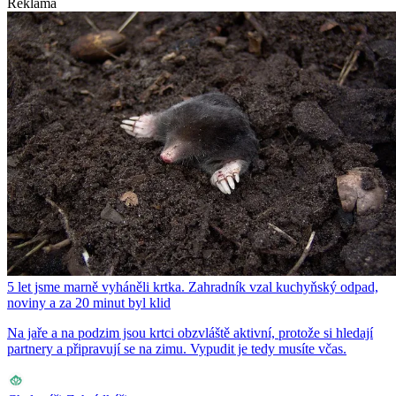
Reklama
5 let jsme marně vyháněli krtka. Zahradník vzal kuchyňský odpad,
noviny a za 20 minut byl klid
Na jaře a na podzim jsou krtci obzvláště aktivní, protože si hledají
partnery a připravují se na zimu. Vypudit je tedy musíte včas.