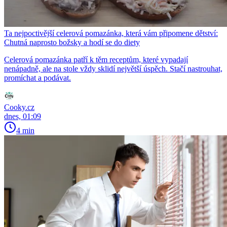
Ta nejpoctivější celerová pomazánka, která vám připomene dětství:
Chutná naprosto božsky a hodí se do diety
Celerová pomazánka patří k těm receptům, které vypadají
nenápadně, ale na stole vždy sklidí největší úspěch. Stačí nastrouhat,
promíchat a podávat.
Cooky.cz
dnes, 01:09
4 min