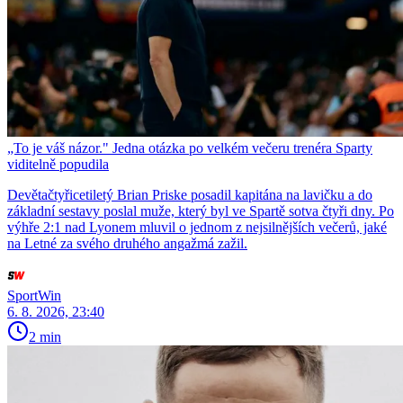
„To je váš názor." Jedna otázka po velkém večeru trenéra Sparty
viditelně popudila
Devětačtyřicetiletý Brian Priske posadil kapitána na lavičku a do
základní sestavy poslal muže, který byl ve Spartě sotva čtyři dny. Po
výhře 2:1 nad Lyonem mluvil o jednom z nejsilnějších večerů, jaké
na Letné za svého druhého angažmá zažil.
SportWin
6. 8. 2026, 23:40
2 min