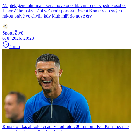
Majitel, generální manažer a nově opět hlavní trenér v jedné osobě.
Libor Zábranský stáhl veškeré sportovní řízení Komety do svých
rukou právě ve chvíli, kdy klub míří do nové éry.
SportyŽivě
6. 8. 2026, 20:23
4 min
Ronaldo ukázal kolekci aut v hodnotě 700 milionů Kč. Patří mezi ně