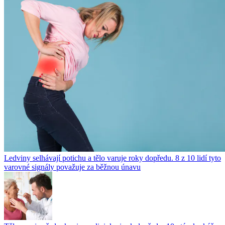
Ledviny selhávají potichu a tělo varuje roky dopředu. 8 z 10 lidí tyto
varovné signály považuje za běžnou únavu