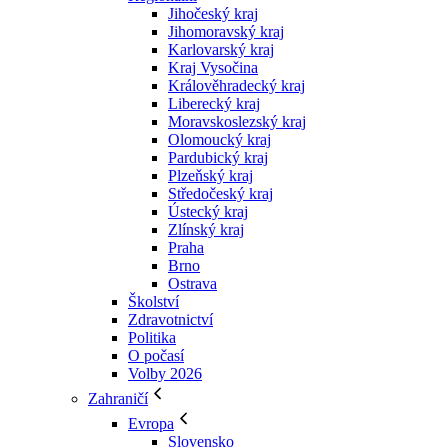
Jihočeský kraj
Jihomoravský kraj
Karlovarský kraj
Kraj Vysočina
Králověhradecký kraj
Liberecký kraj
Moravskoslezský kraj
Olomoucký kraj
Pardubický kraj
Plzeňský kraj
Středočeský kraj
Ústecký kraj
Zlínský kraj
Praha
Brno
Ostrava
Školství
Zdravotnictví
Politika
O počasí
Volby 2026
Zahraničí
Evropa
Slovensko