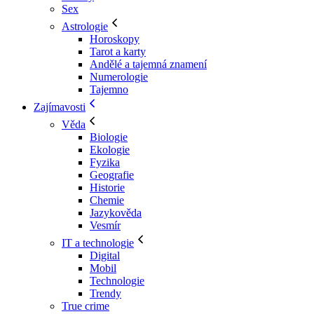
Sex
Astrologie
Horoskopy
Tarot a karty
Andělé a tajemná znamení
Numerologie
Tajemno
Zajímavosti
Věda
Biologie
Ekologie
Fyzika
Geografie
Historie
Chemie
Jazykověda
Vesmír
IT a technologie
Digital
Mobil
Technologie
Trendy
True crime