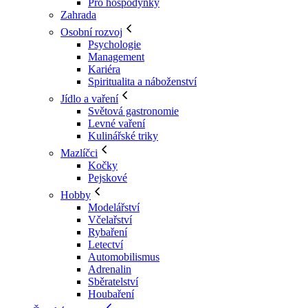
Pro hospodyňky
Zahrada
Osobní rozvoj
Psychologie
Management
Kariéra
Spiritualita a náboženství
Jídlo a vaření
Světová gastronomie
Levné vaření
Kulinářské triky
Mazlíčci
Kočky
Pejskové
Hobby
Modelářství
Včelařství
Rybaření
Letectví
Automobilismus
Adrenalin
Sběratelství
Houbaření