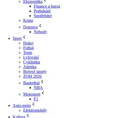
Ekonomika
Finance a burza
Podnikání
Spotřebitel
Krimi
Doprava
Nehody
Sport
Hokej
Fotbal
Tenis
Lyžování
Cyklistika
Atletika
Bojové sporty
ZOH 2026
Basketbal
NBA
Motosport
F1
Auto-moto
Elektromobily
Kultura