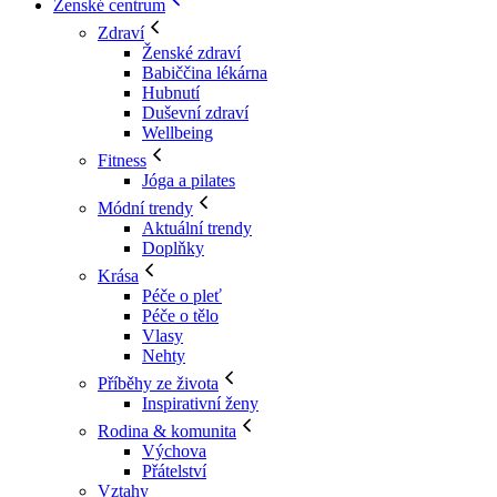
Ženské centrum
Zdraví
Ženské zdraví
Babiččina lékárna
Hubnutí
Duševní zdraví
Wellbeing
Fitness
Jóga a pilates
Módní trendy
Aktuální trendy
Doplňky
Krása
Péče o pleť
Péče o tělo
Vlasy
Nehty
Příběhy ze života
Inspirativní ženy
Rodina & komunita
Výchova
Přátelství
Vztahy