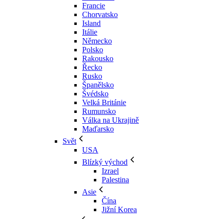
Francie
Chorvatsko
Island
Itálie
Německo
Polsko
Rakousko
Řecko
Rusko
Španělsko
Švédsko
Velká Británie
Rumunsko
Válka na Ukrajině
Maďarsko
Svět
USA
Blízký východ
Izrael
Palestina
Asie
Čína
Jižní Korea