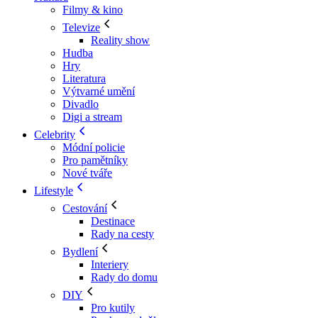
Filmy & kino
Televize
Reality show
Hudba
Hry
Literatura
Výtvarné umění
Divadlo
Digi a stream
Celebrity
Módní policie
Pro pamětníky
Nové tváře
Lifestyle
Cestování
Destinace
Rady na cesty
Bydlení
Interiery
Rady do domu
DIY
Pro kutily