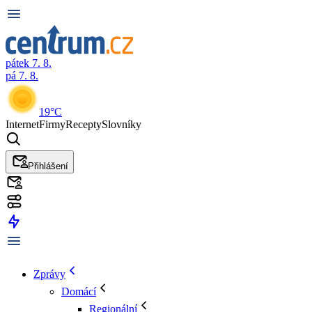
pátek 7. 8.
pá 7. 8.
19°C
Internet
Firmy
Recepty
Slovníky
Přihlášení
Zprávy
Domácí
Regionální