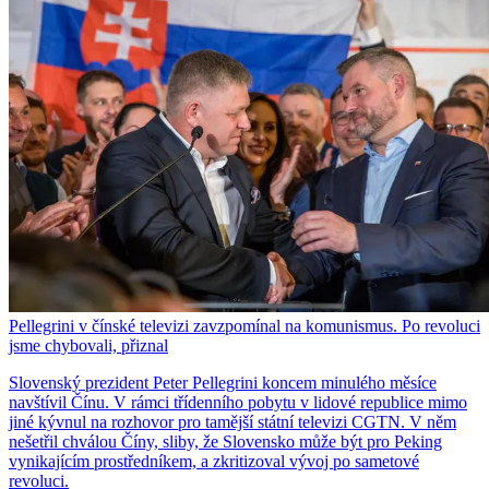
Pellegrini v čínské televizi zavzpomínal na komunismus. Po revoluci
jsme chybovali, přiznal
Slovenský prezident Peter Pellegrini koncem minulého měsíce
navštívil Čínu. V rámci třídenního pobytu v lidové republice mimo
jiné kývnul na rozhovor pro tamější státní televizi CGTN. V něm
nešetřil chválou Číny, sliby, že Slovensko může být pro Peking
vynikajícím prostředníkem, a zkritizoval vývoj po sametové
revoluci.