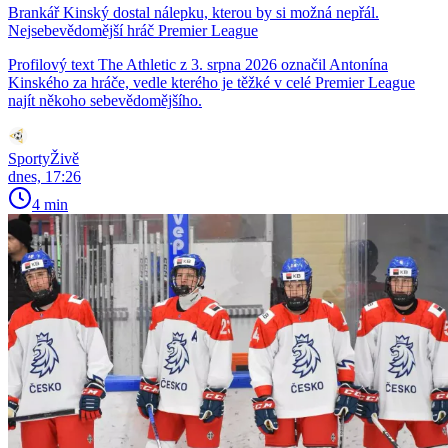
Brankář Kinský dostal nálepku, kterou by si možná nepřál.
Nejsebevědomější hráč Premier League
Profilový text The Athletic z 3. srpna 2026 označil Antonína
Kinského za hráče, vedle kterého je těžké v celé Premier League
najít někoho sebevědomějšího.
SportyŽivě
dnes, 17:26
4 min