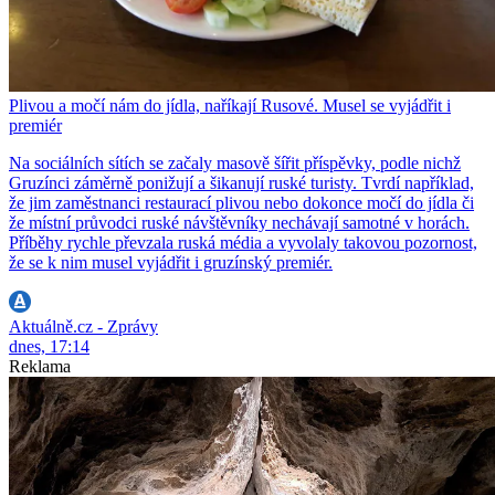
Plivou a močí nám do jídla, naříkají Rusové. Musel se vyjádřit i
premiér
Na sociálních sítích se začaly masově šířit příspěvky, podle nichž
Gruzínci záměrně ponižují a šikanují ruské turisty. Tvrdí například,
že jim zaměstnanci restaurací plivou nebo dokonce močí do jídla či
že místní průvodci ruské návštěvníky nechávají samotné v horách.
Příběhy rychle převzala ruská média a vyvolaly takovou pozornost,
že se k nim musel vyjádřit i gruzínský premiér.
Aktuálně.cz - Zprávy
dnes, 17:14
Reklama