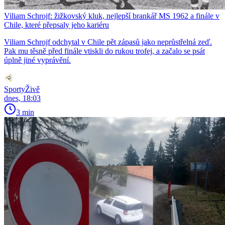
Viliam Schrojf: žižkovský kluk, nejlepší brankář MS 1962 a finále v
Chile, které přepsaly jeho kariéru
Viliam Schrojf odchytal v Chile pět zápasů jako neprůstřelná zeď.
Pak mu těsně před finále vtiskli do rukou trofej, a začalo se psát
úplně jiné vyprávění.
SportyŽivě
dnes, 18:03
3 min