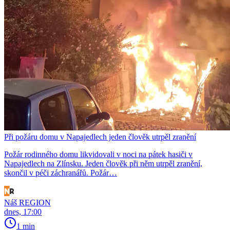
Při požáru domu v Napajedlech jeden člověk utrpěl zranění
Požár rodinného domu likvidovali v noci na pátek hasiči v
Napajedlech na Zlínsku. Jeden člověk při něm utrpěl zranění,
skončil v péči záchranářů. Požár…
Náš REGION
dnes, 17:00
1 min