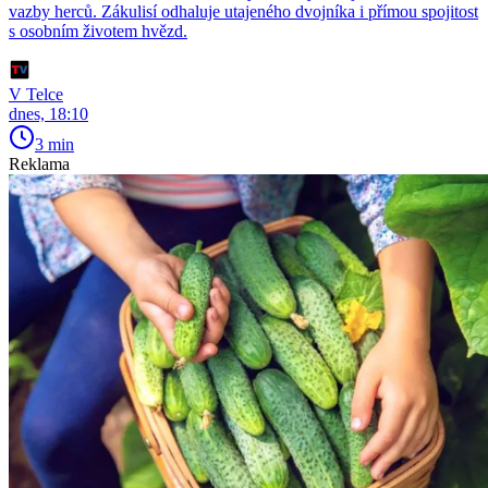
vazby herců. Zákulisí odhaluje utajeného dvojníka i přímou spojitost
s osobním životem hvězd.
V Telce
dnes, 18:10
3 min
Reklama