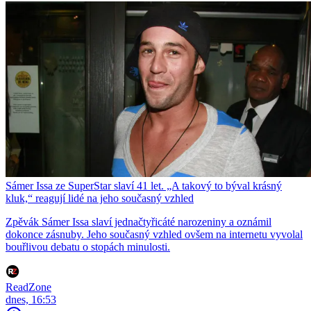
Sámer Issa ze SuperStar slaví 41 let. „A takový to býval krásný
kluk,“ reagují lidé na jeho současný vzhled
Zpěvák Sámer Issa slaví jednačtyřicáté narozeniny a oznámil
dokonce zásnuby. Jeho současný vzhled ovšem na internetu vyvolal
bouřlivou debatu o stopách minulosti.
ReadZone
dnes, 16:53