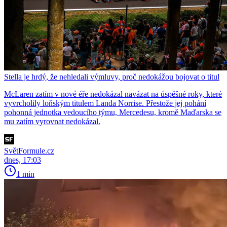
Stella je hrdý, že nehledali výmluvy, proč nedokážou bojovat o titul
McLaren zatím v nové éře nedokázal navázat na úspěšné roky, které
vyvrcholily loňským titulem Landa Norrise. Přestože jej pohání
pohonná jednotka vedoucího týmu, Mercedesu, kromě Maďarska se
mu zatím vyrovnat nedokázal.
SvětFormule.cz
dnes, 17:03
1 min