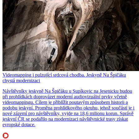
Videomapping i pulzující srdcová chodba. Jeskyně Na Špičáku
chystá modernizaci
Návštěvníky jeskyně Na Špičáku u Supíkovic na Jesenicku budou
při prohlídkách doprovázet moderní audiovizuální prvky včetně
videomappingu. Cílem je přiblížit poutavým způsobem historii a
podobu jeskyní. Proměna prohlídkového okruhu, jehož součástí je i
nové zázemí pro návštěvníky, vyjde na 18,6 milionu korun. Správě
jeskyní ČR se podařilo na modernizaci návštěvnické trasy získat
evropské dotace.