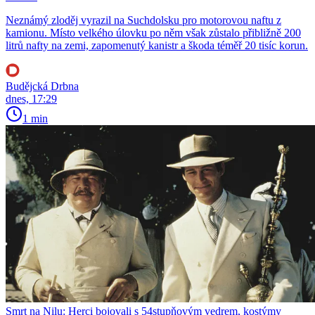
Neznámý zloděj vyrazil na Suchdolsku pro motorovou naftu z
kamionu. Místo velkého úlovku po něm však zůstalo přibližně 200
litrů nafty na zemi, zapomenutý kanistr a škoda téměř 20 tisíc korun.
Budějcká Drbna
dnes, 17:29
1 min
Smrt na Nilu: Herci bojovali s 54stupňovým vedrem, kostýmy