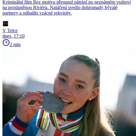
Kriminální film Bez motivu přesunul pátrání po neznámém vrahovi
na prosluněnou Riviéru. Natáčení svedlo dohromady bývalé
partnery a odhalilo vzácné rekvizity.
V Telce
dnes, 17:10
2 min