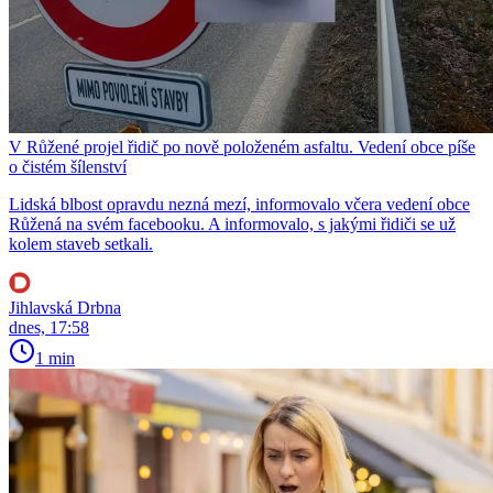
V Růžené projel řidič po nově položeném asfaltu. Vedení obce píše
o čistém šílenství
Lidská blbost opravdu nezná mezí, informovalo včera vedení obce
Růžená na svém facebooku. A informovalo, s jakými řidiči se už
kolem staveb setkali.
Jihlavská Drbna
dnes, 17:58
1 min