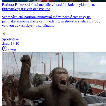
Barbora Bukovská sbírá medaile v horském kole i cyklokrosu.
Přirovnávají ji k van der Poelovi
Sedmnáctiletá Barbora Bukovská má za necelé dva roky na
juniorské scéně nejméně osm medailí z mistrovství světa a Evropy
ve dvou cyklistických disciplínách.
SportyŽivě
dnes, 17:10
4 min