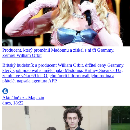
Producent, který proměnil Madonnu a získal s ní tři Grammy.
Zemřel William Orbit
Britský hudebník a producent William Orbit, držitel ceny Grammy,
který spolupracoval s umělci jako Madonna, Britney Spears a U2,
zemřel ve věku 69 let. O jeho úmrtí informovali jeho rodina a
přátelé, napsala agentura AFP.
Aktuálně.cz - Magazín
dnes, 18:22