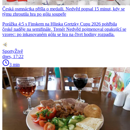
Česká osmnáctka přišla o medaili. Nedvěd popsal 15 minut, kdy se
týmu zhroutila hra po gólu soupeře
Porážka 4:5 s Finskem na Hlinka Gretzky Cupu 2026 pohřbila
české naděje na semifinále. Trenér Nedvěd pojmenoval opakující se
vzorec: po inkasovaném gólu se hra na čtvrt hodiny rozpadla.
SportyŽivě
dnes, 17:22
3 min