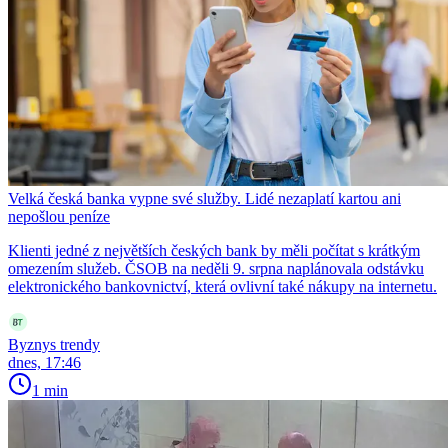
Velká česká banka vypne své služby. Lidé nezaplatí kartou ani
nepošlou peníze
Klienti jedné z největších českých bank by měli počítat s krátkým
omezením služeb. ČSOB na neděli 9. srpna naplánovala odstávku
elektronického bankovnictví, která ovlivní také nákupy na internetu.
Byznys trendy
dnes, 17:46
1 min