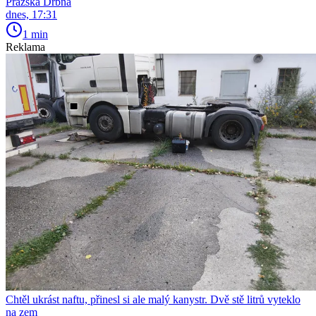
Pražská Drbna
dnes, 17:31
1 min
Reklama
Chtěl ukrást naftu, přinesl si ale malý kanystr. Dvě stě litrů vyteklo
na zem