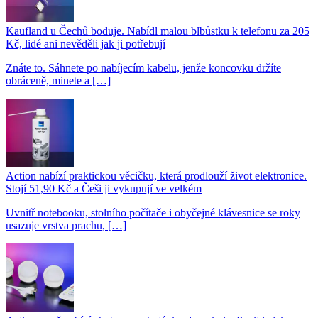
Kaufland u Čechů boduje. Nabídl malou blbůstku k telefonu za 205
Kč, lidé ani nevěděli jak ji potřebují
Znáte to. Sáhnete po nabíjecím kabelu, jenže koncovku držíte
obráceně, minete a […]
Action nabízí praktickou věcičku, která prodlouží život elektronice.
Stojí 51,90 Kč a Češi ji vykupují ve velkém
Uvnitř notebooku, stolního počítače i obyčejné klávesnice se roky
usazuje vrstva prachu, […]