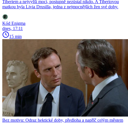
Tiberiem a nejvyšší mocí, postupně nezůstal nikdo. A Tiberiovou
matkou byla Livia Drusilla, jedna z nejmocnějších žen své doby.
Kód Enigma
dnes, 17:11
15 min
Bez motivu: Odraz hektické doby, předloha a napříč celým městem