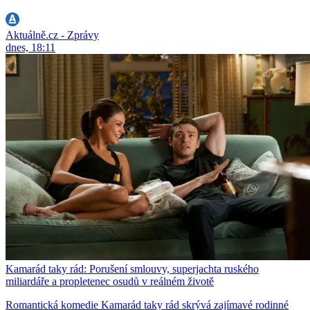
Aktuálně.cz - Zprávy
dnes, 18:11
Kamarád taky rád: Porušení smlouvy, superjachta ruského
miliardáře a propletenec osudů v reálném životě
Romantická komedie Kamarád taky rád skrývá zajímavé rodinné