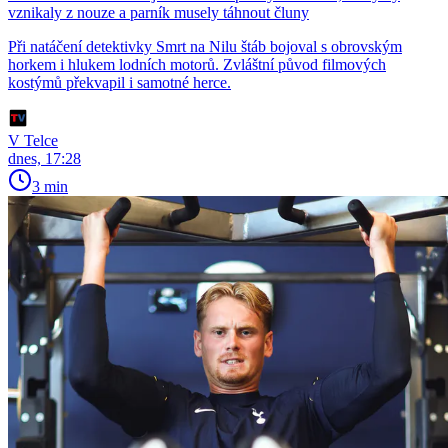
vznikaly z nouze a parník musely táhnout čluny
Při natáčení detektivky Smrt na Nilu štáb bojoval s obrovským
horkem i hlukem lodních motorů. Zvláštní původ filmových
kostýmů překvapil i samotné herce.
V Telce
dnes, 17:28
3 min