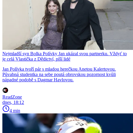
Nejmladší syn Bolka Polívky Jan ukázal svou partnerku. Vždyť to
je celá Vlastička z Dědictví, píší lidé
Jan Polívka tvoří pár s mladou herečkou Anetou Kalertovou.
Půvabná studentka na sebe poutá obrovskou pozornost kvůli
nápadné podobě s Dagmar Havlovou.
ReadZone
dnes, 18:12
4 min