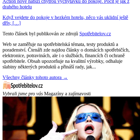
Action nově nabízí chytrou vychytávku do pokoje. Pocit je jak z
drahého hotelu
Když vejdete do pokoje v hezkém hotelu, něco vás uklidní ještě
dřív, […]
Tento článek byl publikován ze zdrojů
Spotřebitelov.cz
Web se zaměřuje na spotřebitelská témata, testy produktů a
poradenství. Čtenáři zde najdou články o domácích spotřebičích,
elektronice, potravinách, ale i o službách, financích či ochraně
spotřebitele. Obsah upozorňuje na kvalitní výrobky, odhaluje
slabiny některých produktů a přináší rady, jak...
Všechny články tohoto autora →
Vybrali jsme pro vás
Magazíny a zajímavosti