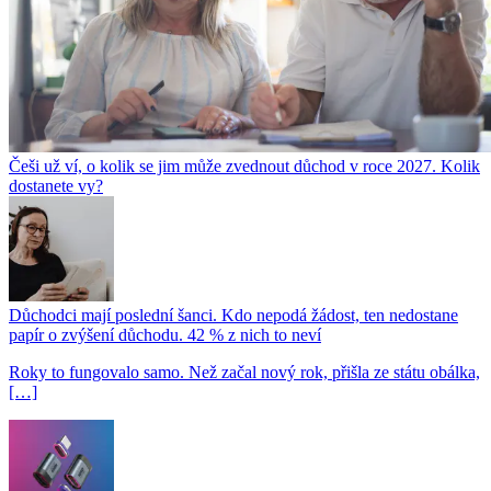
Češi už ví, o kolik se jim může zvednout důchod v roce 2027. Kolik
dostanete vy?
Důchodci mají poslední šanci. Kdo nepodá žádost, ten nedostane
papír o zvýšení důchodu. 42 % z nich to neví
Roky to fungovalo samo. Než začal nový rok, přišla ze státu obálka,
[…]