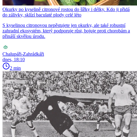
Okurky po kyselině citronové rostou do šířky i délky. Kdo ji přidá
do zálivky, sklízí baculaté plody celé léto
S kyselinou citronovou nepěstujete jen okurky, ale také robustní
zahradní ekosystém, který podporuje růst, bojuje proti chorobám a
přináší skvělou úrodu.
Chalupáři-Zahrádkáři
dnes, 18:10
2 min