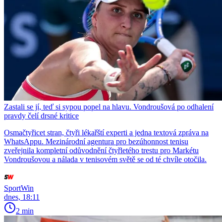
Zastali se jí, teď si sypou popel na hlavu. Vondroušová po odhalení
pravdy čelí drsné kritice
Osmačtyřicet stran, čtyři lékařští experti a jedna textová zpráva na
WhatsAppu. Mezinárodní agentura pro bezúhonnost tenisu
zveřejnila kompletní odůvodnění čtyřletého trestu pro Markétu
Vondroušovou a nálada v tenisovém světě se od té chvíle otočila.
SportWin
dnes, 18:11
2 min