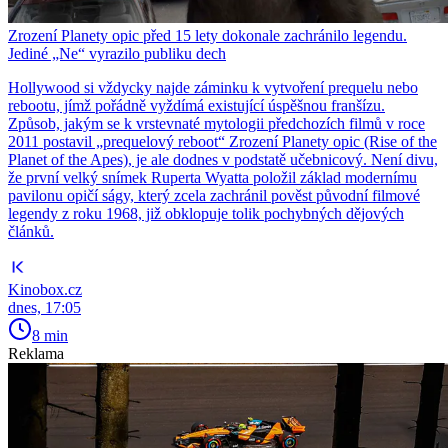
Zrození Planety opic před 15 lety dokonale zachránilo legendu.
Jediné „Ne“ vyrazilo publiku dech
Hollywood si vždycky najde záminku k vytvoření prequelu nebo
rebootu, jímž pořádně vyždímá existující úspěšnou franšízu.
Způsob, jakým se k vrstevnaté mytologii předchozích filmů v roce
2011 postavil „prequelový reboot“ Zrození Planety opic (Rise of the
Planet of the Apes), je ale dodnes v podstatě učebnicový. Není divu,
že první velký snímek Ruperta Wyatta položil základ modernímu
pavilonu opičí ságy, který zcela zachránil pověst původní filmové
legendy z roku 1968, již obklopuje tolik pochybných dějových
článků.
Kinobox.cz
dnes, 17:05
8 min
Reklama