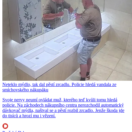
Neteklo mýdlo, tak dal pěstí zrcadlu. Policie hledá vandala ze
smíchovského nákupáku
Svoje nervy neumí ovládat muž, kterého teď kvůli tomu hledá
policie. Na záchodech nákupního centra nerozchodil automatický
dávkovač mýdla, naštval se a pěstí rozbil zrcadlo. Jenže škoda jde
do tisíců a hrozí mu i vězení.