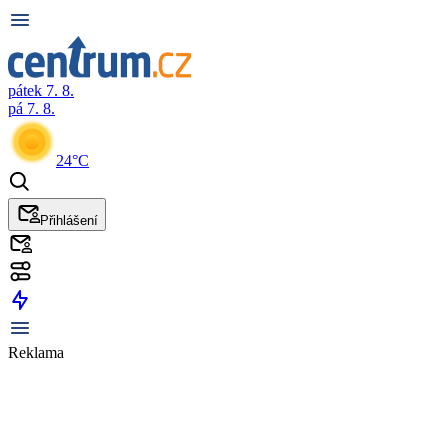
pátek 7. 8.
pá 7. 8.
24°C
Přihlášení
Reklama