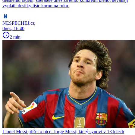
dětskému řádění, sběratelé dnes za tento konkrétní klenot neváhají
vyplatit desítky tisíc korun na ruku.
NESPECHEJ.cz
dnes, 16:40
2 min
Lionel Messi přišel o otce. Jorge Messi, který synovi v 13 letech