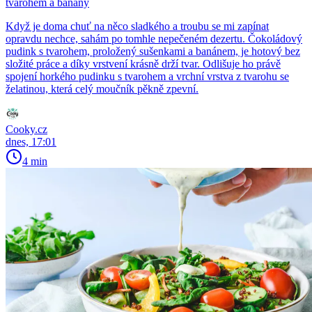
tvarohem a banány
Když je doma chuť na něco sladkého a troubu se mi zapínat
opravdu nechce, sahám po tomhle nepečeném dezertu. Čokoládový
pudink s tvarohem, proložený sušenkami a banánem, je hotový bez
složité práce a díky vrstvení krásně drží tvar. Odlišuje ho právě
spojení horkého pudinku s tvarohem a vrchní vrstva z tvarohu se
želatinou, která celý moučník pěkně zpevní.
Cooky.cz
dnes, 17:01
4 min