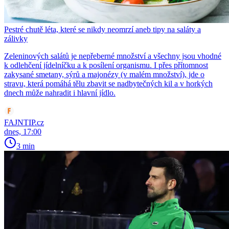
Pestré chutě léta, které se nikdy neomrzí aneb tipy na saláty a
zálivky
Zeleninových salátů je nepřeberné množství a všechny jsou vhodné
k odlehčení jídelníčku a k posílení organismu. I přes přítomnost
zakysané smetany, sýrů a majonézy (v malém množství), jde o
stravu, která pomáhá tělu zbavit se nadbytečných kil a v horkých
dnech může nahradit i hlavní jídlo.
FAJNTIP.cz
dnes, 17:00
3 min