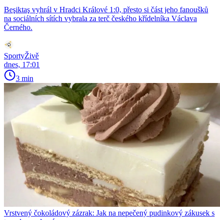
Beşiktaş vyhrál v Hradci Králové 1:0, přesto si část jeho fanoušků
na sociálních sítích vybrala za terč českého křídelníka Václava
Černého.
SportyŽivě
dnes, 17:01
3 min
Vrstvený čokoládový zázrak: Jak na nepečený pudinkový zákusek s