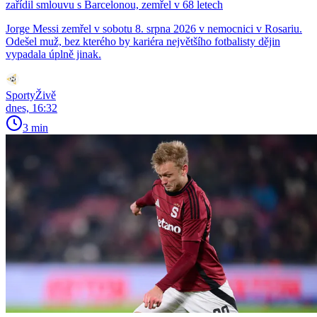
zařídil smlouvu s Barcelonou, zemřel v 68 letech
Jorge Messi zemřel v sobotu 8. srpna 2026 v nemocnici v Rosariu.
Odešel muž, bez kterého by kariéra největšího fotbalisty dějin
vypadala úplně jinak.
SportyŽivě
dnes, 16:32
3 min