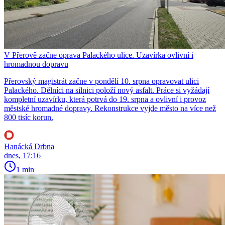
V Přerově začne oprava Palackého ulice. Uzavírka ovlivní i
hromadnou dopravu
Přerovský magistrát začne v pondělí 10. srpna opravovat ulici
Palackého. Dělníci na silnici položí nový asfalt. Práce si vyžádají
kompletní uzavírku, která potrvá do 19. srpna a ovlivní i provoz
městské hromadné dopravy. Rekonstrukce vyjde město na více než
800 tisíc korun.
Hanácká Drbna
dnes, 17:16
1 min