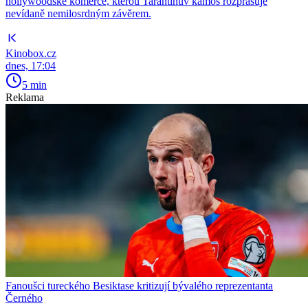
hollywoodské komerce, kterou Tarantinův kámoš rozprašuje
nevídaně nemilosrdným závěrem.
Kinobox.cz
dnes, 17:04
5 min
Reklama
Fanoušci tureckého Besiktase kritizují bývalého reprezentanta
Černého