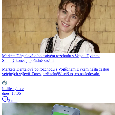
Markéta Děrgelová o bolestivém rozchodu s Vojtou Dykem:
Smutný konec ji pořádně zasáhl
Markéta Děrgelová po rozchodu s Vojtěchem Dykem nešla cestou
veřejných výlevů. Dnes je zřetelnější spíš to, co následovalo.
In-lifestyle.cz
dnes, 17:06
3 min