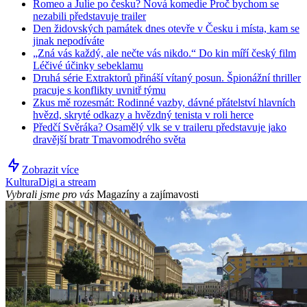
Romeo a Julie po česku? Nová komedie Proč bychom se
nezabili představuje trailer
Den židovských památek dnes otevře v Česku i místa, kam se
jinak nepodíváte
„Zná vás každý, ale nečte vás nikdo.“ Do kin míří český film
Léčivé účinky sebeklamu
Druhá série Extraktorů přináší vítaný posun. Špionážní thriller
pracuje s konflikty uvnitř týmu
Zkus mě rozesmát: Rodinné vazby, dávné přátelství hlavních
hvězd, skryté odkazy a hvězdný tenista v roli herce
Předčí Svěráka? Osamělý vlk se v traileru představuje jako
dravější bratr Tmavomodrého světa
Zobrazit více
Kultura
Digi a stream
Vybrali jsme pro vás
Magazíny a zajímavosti