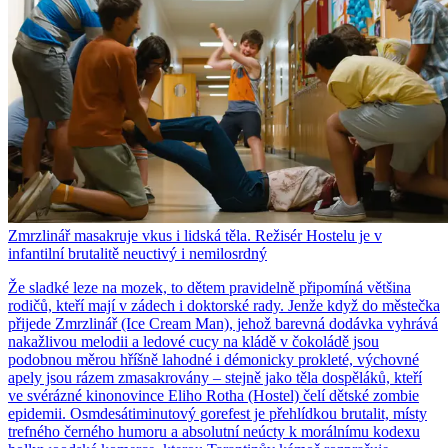
Zmrzlinář masakruje vkus i lidská těla. Režisér Hostelu je v
infantilní brutalitě neuctivý i nemilosrdný
Že sladké leze na mozek, to dětem pravidelně připomíná většina
rodičů, kteří mají v zádech i doktorské rady. Jenže když do městečka
přijede Zmrzlinář (Ice Cream Man), jehož barevná dodávka vyhrává
nakažlivou melodii a ledové cucy na kládě v čokoládě jsou
podobnou měrou hříšně lahodné i démonicky prokleté, výchovné
apely jsou rázem zmasakrovány – stejně jako těla dospěláků, kteří
ve svérázné kinonovince Eliho Rotha (Hostel) čelí dětské zombie
epidemii. Osmdesátiminutový gorefest je přehlídkou brutalit, místy
trefného černého humoru a absolutní neúcty k morálnímu kodexu