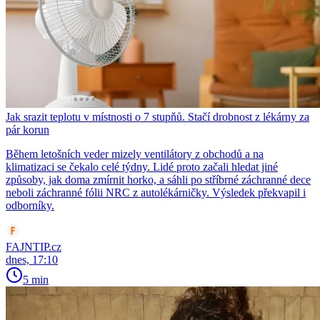
Jak srazit teplotu v místnosti o 7 stupňů. Stačí drobnost z lékárny za
pár korun
Během letošních veder mizely ventilátory z obchodů a na
klimatizaci se čekalo celé týdny. Lidé proto začali hledat jiné
způsoby, jak doma zmírnit horko, a sáhli po stříbrné záchranné dece
neboli záchranné fólii NRC z autolékárničky. Výsledek překvapil i
odborníky.
FAJNTIP.cz
dnes, 17:10
5 min