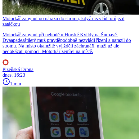
Motorkář zahynul po nárazu do stromu, když nezvládl průjezd
zatáčkou
Motorkář zahynul při nehodě u Horské Kvildy na Šumavě.
Dvaapadesátiletý muž pravděpodobně nezvládl řízení a narazil do
stromu. Na místo okamžitě vyjížděli záchranáři, muži už ale
nedokázali pomoci. Motorkář zemřel na místě.
Plzeňská Drbna
dnes, 16:23
1 min