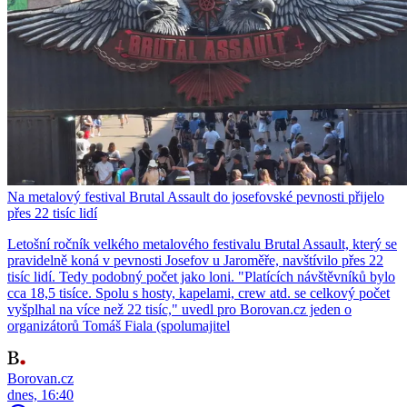
Na metalový festival Brutal Assault do josefovské pevnosti přijelo
přes 22 tisíc lidí
Letošní ročník velkého metalového festivalu Brutal Assault, který se
pravidelně koná v pevnosti Josefov u Jaroměře, navštívilo přes 22
tisíc lidí. Tedy podobný počet jako loni. "Platících návštěvníků bylo
cca 18,5 tisíce. Spolu s hosty, kapelami, crew atd. se celkový počet
vyšplhal na více než 22 tisíc," uvedl pro Borovan.cz jeden o
organizátorů Tomáš Fiala (spolumajitel
Borovan.cz
dnes, 16:40