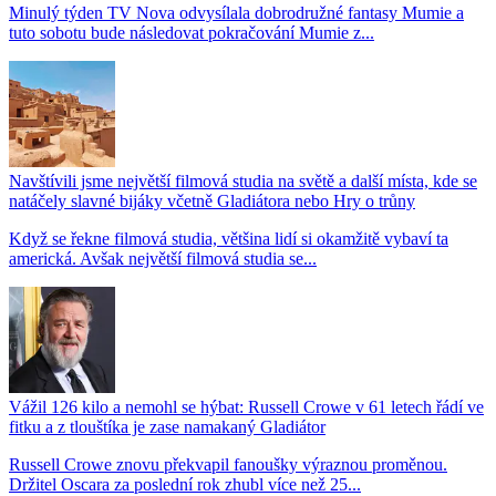
Minulý týden TV Nova odvysílala dobrodružné fantasy Mumie a
tuto sobotu bude následovat pokračování Mumie z...
Navštívili jsme největší filmová studia na světě a další místa, kde se
natáčely slavné bijáky včetně Gladiátora nebo Hry o trůny
Když se řekne filmová studia, většina lidí si okamžitě vybaví ta
americká. Avšak největší filmová studia se...
Vážil 126 kilo a nemohl se hýbat: Russell Crowe v 61 letech řádí ve
fitku a z tlouštíka je zase namakaný Gladiátor
Russell Crowe znovu překvapil fanoušky výraznou proměnou.
Držitel Oscara za poslední rok zhubl více než 25...