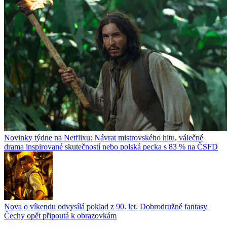
Novinky týdne na Netflixu: Návrat mistrovského hitu, válečné
drama inspirované skutečností nebo polská pecka s 83 % na ČSFD
Nova o víkendu odvysílá poklad z 90. let. Dobrodružné fantasy
Čechy opět připoutá k obrazovkám