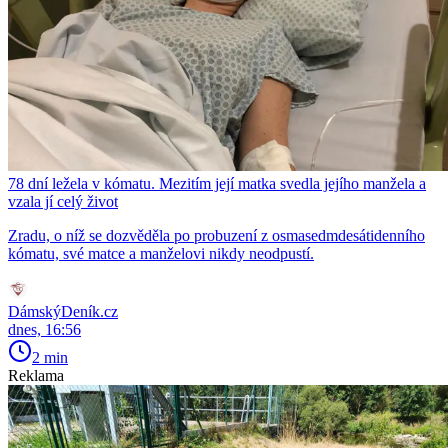
78 dní ležela v kómatu. Mezitím její matka svedla jejího manžela a
vzala jí celý život
Zradu, o níž se dozvěděla po probuzení z osmasedmdesátidenního
kómatu, své matce a manželovi nikdy neodpustí.
DámskýDeník.cz
dnes, 16:56
2 min
Reklama