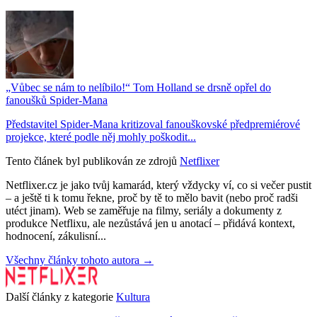
„Vůbec se nám to nelíbilo!“ Tom Holland se drsně opřel do
fanoušků Spider-Mana
Představitel Spider-Mana kritizoval fanouškovské předpremiérové
projekce, které podle něj mohly poškodit...
Tento článek byl publikován ze zdrojů
Netflixer
Netflixer.cz je jako tvůj kamarád, který vždycky ví, co si večer pustit
– a ještě ti k tomu řekne, proč by tě to mělo bavit (nebo proč radši
utéct jinam). Web se zaměřuje na filmy, seriály a dokumenty z
produkce Netflixu, ale nezůstává jen u anotací – přidává kontext,
hodnocení, zákulisní...
Všechny články tohoto autora →
Další články z kategorie
Kultura