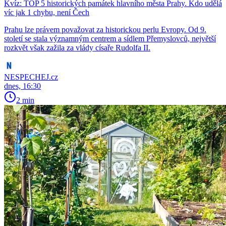
Kvíz: TOP 5 historických památek hlavního města Prahy. Kdo udělá
víc jak 1 chybu, není Čech
Prahu lze právem považovat za historickou perlu Evropy. Od 9.
století se stala významným centrem a sídlem Přemyslovců, největší
rozkvět však zažila za vlády císaře Rudolfa II.
NESPECHEJ.cz
dnes, 16:30
2 min