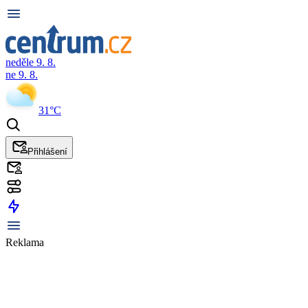
neděle 9. 8.
ne 9. 8.
31°C
Přihlášení
Reklama