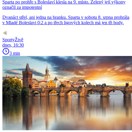
Sparta po prohře s Boleslaví klesla na 9. místo. Zelený její výkony
označil za impotentní
Dvanáct střel, ani jedna na branku. Sparta v sobotu 8. srpna prohrála
v Mladé Boleslavi 0:2 a po třech ligových kolech má jen tři body.
SportyŽivě
dnes, 16:30
3 min