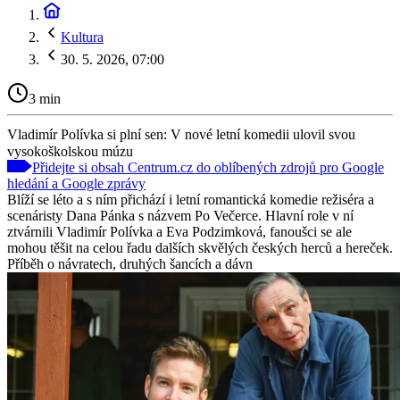
Kultura
30. 5. 2026, 07:00
3 min
Vladimír Polívka si plní sen: V nové letní komedii ulovil svou
vysokoškolskou múzu
Přidejte si obsah Centrum.cz do oblíbených zdrojů pro Google
hledání a Google zprávy
Blíží se léto a s ním přichází i letní romantická komedie režiséra a
scenáristy Dana Pánka s názvem Po Večerce. Hlavní role v ní
ztvárnili Vladimír Polívka a Eva Podzimková, fanoušci se ale
mohou těšit na celou řadu dalších skvělých českých herců a hereček.
Příběh o návratech, druhých šancích a dávn