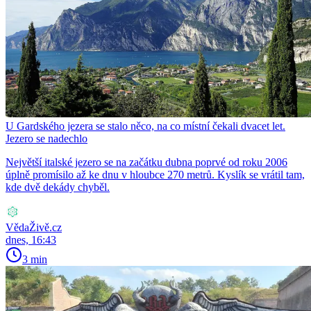
U Gardského jezera se stalo něco, na co místní čekali dvacet let.
Jezero se nadechlo
Největší italské jezero se na začátku dubna poprvé od roku 2006
úplně promísilo až ke dnu v hloubce 270 metrů. Kyslík se vrátil tam,
kde dvě dekády chyběl.
VědaŽivě.cz
dnes, 16:43
3 min