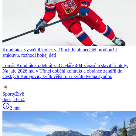
Kundrátek vysvětlil konec v Třinci: Klub nechtěl prodloužit
smlouvu, rozhodl hokej dětí
Tomáš Kundrátek odehrál za Oceláře 404 zápasů a slavil tři tituly.
Na jaře 2026 mu v Třinci doběhl kontrakt a obránce zamířil do
Českých Budějovic, kvůli větší roli i kvůli dvěma synům.
SportyŽivě
dnes, 16:54
2 min