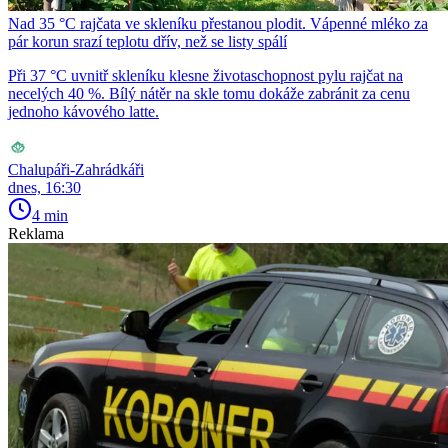
Nad 35 °C rajčata ve skleníku přestanou plodit. Vápenné mléko za
pár korun srazí teplotu dřív, než se listy spálí
Při 37 °C uvnitř skleníku klesne životaschopnost pylu rajčat na
necelých 40 %. Bílý nátěr na skle tomu dokáže zabránit za cenu
jednoho kávového latte.
Chalupáři-Zahrádkáři
dnes, 16:30
4 min
Reklama