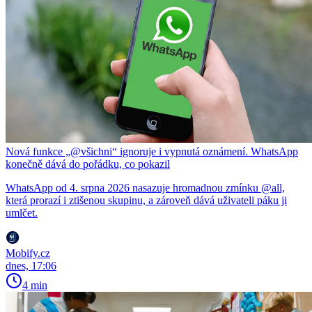
Nová funkce „@všichni“ ignoruje i vypnutá oznámení. WhatsApp
konečně dává do pořádku, co pokazil
WhatsApp od 4. srpna 2026 nasazuje hromadnou zmínku @all,
která prorazí i ztišenou skupinu, a zároveň dává uživateli páku ji
umlčet.
Mobify.cz
dnes, 17:06
4 min