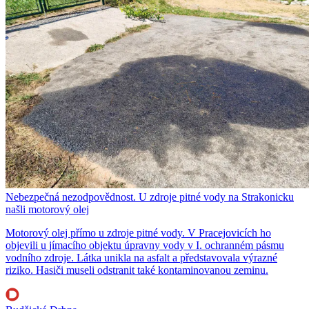
Nebezpečná nezodpovědnost. U zdroje pitné vody na Strakonicku
našli motorový olej
Motorový olej přímo u zdroje pitné vody. V Pracejovicích ho
objevili u jímacího objektu úpravny vody v I. ochranném pásmu
vodního zdroje. Látka unikla na asfalt a představovala výrazné
riziko. Hasiči museli odstranit také kontaminovanou zeminu.