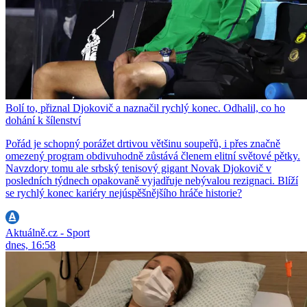
Bolí to, přiznal Djokovič a naznačil rychlý konec. Odhalil, co ho
dohání k šílenství
Pořád je schopný porážet drtivou většinu soupeřů, i přes značně
omezený program obdivuhodně zůstává členem elitní světové pětky.
Navzdory tomu ale srbský tenisový gigant Novak Djokovič v
posledních týdnech opakovaně vyjadřuje nebývalou rezignaci. Blíží
se rychlý konec kariéry nejúspěšnějšího hráče historie?
Aktuálně.cz - Sport
dnes, 16:58