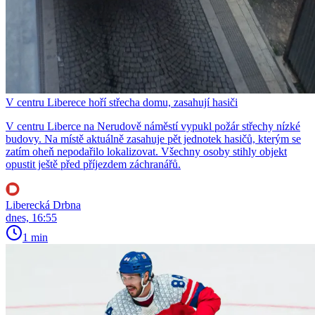
V centru Liberece hoří střecha domu, zasahují hasiči
V centru Liberce na Nerudově náměstí vypukl požár střechy nízké
budovy. Na místě aktuálně zasahuje pět jednotek hasičů, kterým se
zatím oheň nepodařilo lokalizovat. Všechny osoby stihly objekt
opustit ještě před příjezdem záchranářů.
Liberecká Drbna
dnes, 16:55
1 min