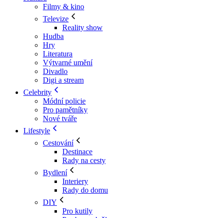
Filmy & kino
Televize
Reality show
Hudba
Hry
Literatura
Výtvarné umění
Divadlo
Digi a stream
Celebrity
Módní policie
Pro pamětníky
Nové tváře
Lifestyle
Cestování
Destinace
Rady na cesty
Bydlení
Interiery
Rady do domu
DIY
Pro kutily