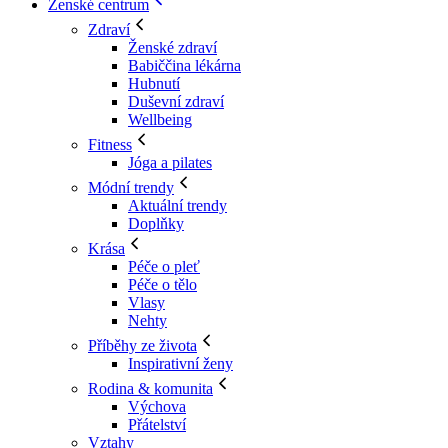
Ženské centrum
Zdraví
Ženské zdraví
Babiččina lékárna
Hubnutí
Duševní zdraví
Wellbeing
Fitness
Jóga a pilates
Módní trendy
Aktuální trendy
Doplňky
Krása
Péče o pleť
Péče o tělo
Vlasy
Nehty
Příběhy ze života
Inspirativní ženy
Rodina & komunita
Výchova
Přátelství
Vztahy