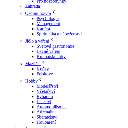
Pro hospodyňky
Zahrada
Osobní rozvoj
Psychologie
Management
Kariéra
Spiritualita a náboženství
Jídlo a vaření
Světová gastronomie
Levné vaření
Kulinářské triky
Mazlíčci
Kočky
Pejskové
Hobby
Modelářství
Včelařství
Rybaření
Letectví
Automobilismus
Adrenalin
Sběratelství
Houbaření