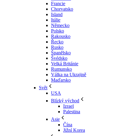
Francie
Chorvatsko
Island
Itálie
Německo
Polsko
Rakousko
Řecko
Rusko
Španělsko
Švédsko
Velká Británie
Rumunsko
Válka na Ukrajině
Maďarsko
Svět
USA
Blízký východ
Izrael
Palestina
Asie
Čína
Jižní Korea