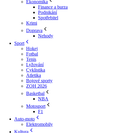
Ekonomika
Finance a burza
Podnikání
Spotřebitel
Krimi
Doprava
Nehody
Sport
Hokej
Fotbal
Tenis
Lyžování
Cyklistika
Atletika
Bojové sporty
ZOH 2026
Basketbal
NBA
Motosport
F1
Auto-moto
Elektromobily
Kultura