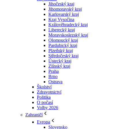
Jihočeský kraj
Jihomoravský kraj
Karlovarský kraj
Kraj Vysočina
Králověhradecký kraj
Liberecký kraj
Moravskoslezský kraj
Olomoucký kraj
Pardubický kraj
Plzeňský kraj
Středočeský kraj
Ústecký kraj
Zlínský kraj
Praha
Brno
Ostrava
Školství
Zdravotnictví
Politika
O počasí
Volby 2026
Zahraničí
Evropa
Slovensko