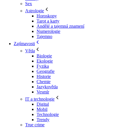
Sex
Astrologie
Horoskopy
Tarot a karty
Andělé a tajemná znamení
Numerologie
Tajemno
Zajímavosti
Věda
Biologie
Ekologie
Fyzika
Geografie
Historie
Chemie
Jazykověda
Vesmír
IT a technologie
Digital
Mobil
Technologie
Trendy
True crime