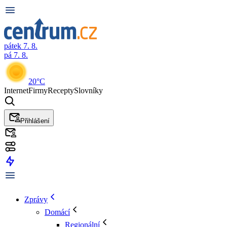
pátek 7. 8.
pá 7. 8.
20°C
Internet
Firmy
Recepty
Slovníky
Přihlášení
Zprávy
Domácí
Regionální