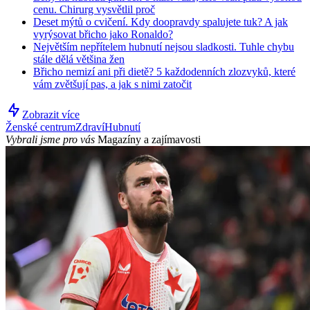
cenu. Chirurg vysvětlil proč
Deset mýtů o cvičení. Kdy doopravdy spalujete tuk? A jak
vyrýsovat břicho jako Ronaldo?
Největším nepřítelem hubnutí nejsou sladkosti. Tuhle chybu
stále dělá většina žen
Břicho nemizí ani při dietě? 5 každodenních zlozvyků, které
vám zvětšují pas, a jak s nimi zatočit
Zobrazit více
Ženské centrum
Zdraví
Hubnutí
Vybrali jsme pro vás
Magazíny a zajímavosti