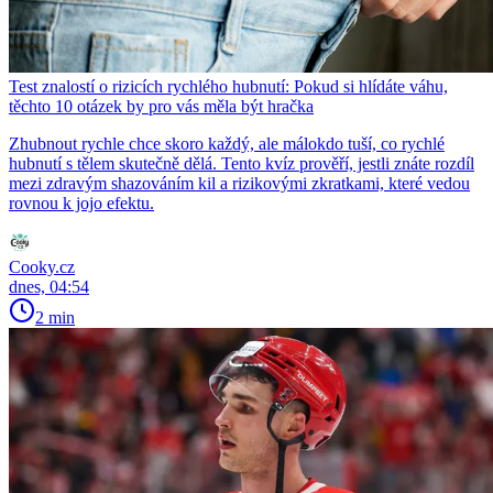
Test znalostí o rizicích rychlého hubnutí: Pokud si hlídáte váhu,
těchto 10 otázek by pro vás měla být hračka
Zhubnout rychle chce skoro každý, ale málokdo tuší, co rychlé
hubnutí s tělem skutečně dělá. Tento kvíz prověří, jestli znáte rozdíl
mezi zdravým shazováním kil a rizikovými zkratkami, které vedou
rovnou k jojo efektu.
Cooky.cz
dnes, 04:54
2 min