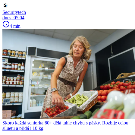
Securitytech
dnes, 05:04
4 min
Skoro každá seniorka 60+ dělá tuhle chybu s pásky. Rozbije celou
siluetu a přidá i 10 kg