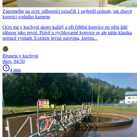
Zapomeňte na ocet: odborníci označili 1 nejlepší způsob, jak zbavit
konvici vodního kamene
Ocet má v kuchyni skoro každý a při čištění konvice po něm lidé
sáhnou jako první. Právě u rychlovarné konvice se ale tahle klasika
nemusí vyplatit. Existuje levná surovina, kterou...
Bruneta v kuchyni
dnes, 04:50
4 min