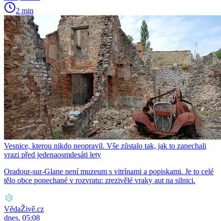
2 min
Vesnice, kterou nikdo neopravil. Vše zůstalo tak, jak to zanechali
vrazi před jedenaosmdesáti lety
Oradour-sur-Glane není muzeum s vitrínami a popiskami. Je to celé
tělo obce ponechané v rozvratu: zrezivělé vraky aut na silnici.
VědaŽivě.cz
dnes, 05:08