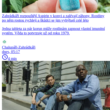
Zahrádkáři rozpouštějí Aspirin v konvi a zalévají záhony. Rostliny
po něm rostou rychleji a škůdci se jim vyhýbají celé léto
Jedna tableta za pár korun může rostlinám zapnout vlastní imunitní
systém. Věda to potvrzuje už od roku 1979.
Chalupáři-Zahrádkáři
dnes, 05:17
4 min