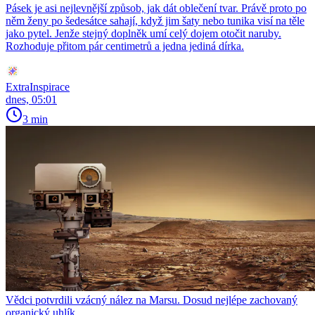
Pásek je asi nejlevnější způsob, jak dát oblečení tvar. Právě proto po
něm ženy po šedesátce sahají, když jim šaty nebo tunika visí na těle
jako pytel. Jenže stejný doplněk umí celý dojem otočit naruby.
Rozhoduje přitom pár centimetrů a jedna jediná dírka.
ExtraInspirace
dnes, 05:01
3 min
Vědci potvrdili vzácný nález na Marsu. Dosud nejlépe zachovaný
organický uhlík