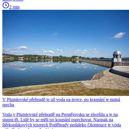
2 min
V Plumlovské přehradě je už voda na trojce, po koupání je nutná
sprcha
Voda v Plumlovské přehradě na Prostějovsku se zhoršila a je na
stupni tři. Lidé by se měli po koupání osprchovat. Naopak na
štěrkopískových jezerech Poděbrady nedaleko Olomouce je voda