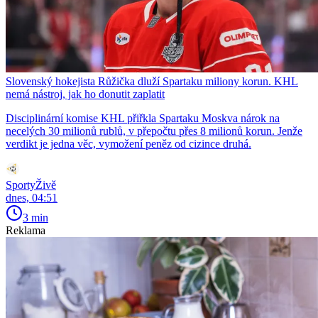
Slovenský hokejista Růžička dluží Spartaku miliony korun. KHL
nemá nástroj, jak ho donutit zaplatit
Disciplinární komise KHL přiřkla Spartaku Moskva nárok na
necelých 30 milionů rublů, v přepočtu přes 8 milionů korun. Jenže
verdikt je jedna věc, vymožení peněz od cizince druhá.
SportyŽivě
dnes, 04:51
3 min
Reklama