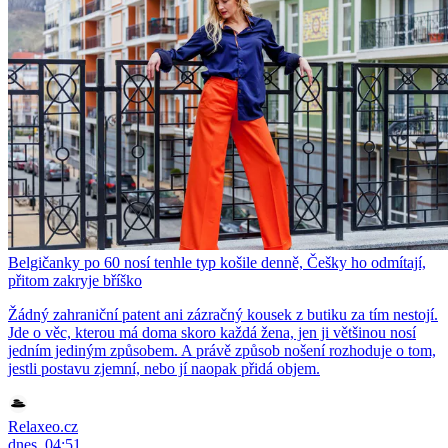
Belgičanky po 60 nosí tenhle typ košile denně, Češky ho odmítají,
přitom zakryje bříško
Žádný zahraniční patent ani zázračný kousek z butiku za tím nestojí.
Jde o věc, kterou má doma skoro každá žena, jen ji většinou nosí
jedním jediným způsobem. A právě způsob nošení rozhoduje o tom,
jestli postavu zjemní, nebo jí naopak přidá objem.
Relaxeo.cz
dnes, 04:51