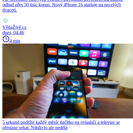
odhad přes 50 tisíc korun. Nový iPhone 16 startuje na necelých
dvaceti.
VědaŽivě.cz
dnes, 04:46
4 min
5 sekund podržte každý měsíc tlačítko na ovladači a televize se
přestane sekat. Nikdo to ale nedělá