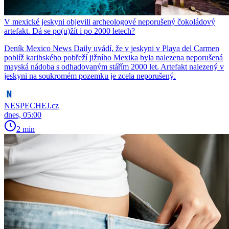
V mexické jeskyni objevili archeologové neporušený čokoládový
artefakt. Dá se po(u)žít i po 2000 letech?
Deník Mexico News Daily uvádí, že v jeskyni v Playa del Carmen
poblíž karibského pobřeží jižního Mexika byla nalezena neporušená
mayská nádoba s odhadovaným stářím 2000 let. Artefakt nalezený v
jeskyni na soukromém pozemku je zcela neporušený.
NESPECHEJ.cz
dnes, 05:00
2 min