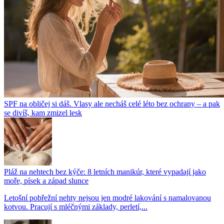
SPF na obličej si dáš. Vlasy ale necháš celé léto bez ochrany – a pak
se divíš, kam zmizel lesk
Pláž na nehtech bez kýče: 8 letních manikúr, které vypadají jako
moře, písek a západ slunce
Letošní pobřežní nehty nejsou jen modré lakování s namalovanou
kotvou. Pracují s mléčnými základy, perletí,...