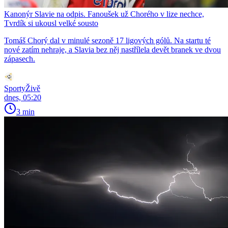
Kanonýr Slavie na odpis. Fanoušek už Chorého v lize nechce,
Tvrdík si ukousl velké sousto
Tomáš Chorý dal v minulé sezoně 17 ligových gólů. Na startu té
nové zatím nehraje, a Slavia bez něj nastřílela devět branek ve dvou
zápasech.
SportyŽivě
dnes, 05:20
3 min