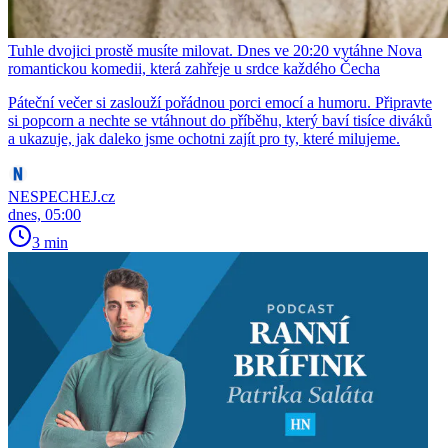
Tuhle dvojici prostě musíte milovat. Dnes ve 20:20 vytáhne Nova
romantickou komedii, která zahřeje u srdce každého Čecha
Páteční večer si zaslouží pořádnou porci emocí a humoru. Připravte
si popcorn a nechte se vtáhnout do příběhu, který baví tisíce diváků
a ukazuje, jak daleko jsme ochotni zajít pro ty, které milujeme.
NESPECHEJ.cz
dnes, 05:00
3 min