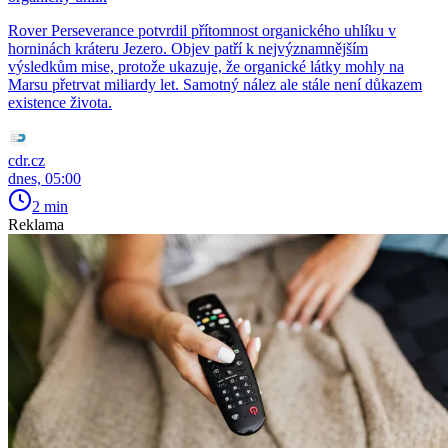
Rover Perseverance potvrdil přítomnost organického uhlíku v
horninách kráteru Jezero. Objev patří k nejvýznamnějším
výsledkům mise, protože ukazuje, že organické látky mohly na
Marsu přetrvat miliardy let. Samotný nález ale stále není důkazem
existence života.
cdr.cz
dnes, 05:00
2 min
Reklama