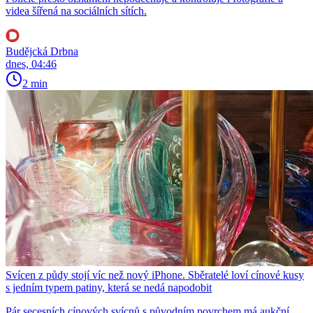
videa šířená na sociálních sítích.
Budějcká Drbna
dnes, 04:46
2 min
Svícen z půdy stojí víc než nový iPhone. Sběratelé loví cínové kusy
s jedním typem patiny, která se nedá napodobit
Pár secesních cínových svícnů s původním povrchem má aukční