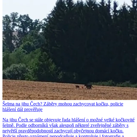
Šelma na jihu Čech? Záběry mohou zachycovat kočku, policie
hlášení dál prověřuje
Na jihu Čech se stále objevuje řada hlášení o možné velké kočkovité
šelmě. Podle odborníků však alespoň některé zveřejněné záběry s
největší pravděpodobností zachycují obyčejnou domácí kočku.
Policie přesto oznámení nepodceňuje a kontroluje i fotografie a