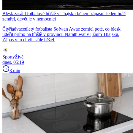
Blesk zasáhl fotbalové hřiště v Thajsku během zápasu. Jeden hráč
zemřel, devět je v nemocnici
Čtyřiadvacetiletý fotbalista Sofwan Awae zemřel poté, co blesk
udeřil přímo na hřiště v provincii Narathiwat v jižním Thajsku.
Zápas v tu chvíli stále běžel.
SportyŽivě
dnes, 05:19
3 min