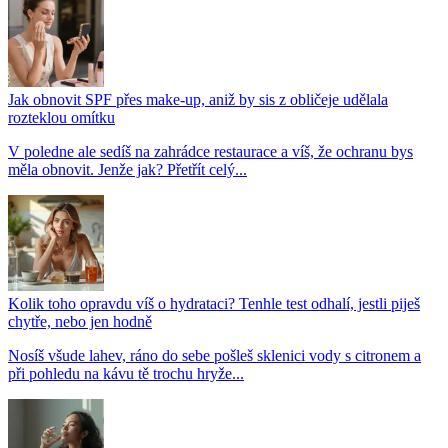
Jak obnovit SPF přes make-up, aniž by sis z obličeje udělala
rozteklou omítku
V poledne ale sedíš na zahrádce restaurace a víš, že ochranu bys
měla obnovit. Jenže jak? Přetřít celý...
Kolik toho opravdu víš o hydrataci? Tenhle test odhalí, jestli piješ
chytře, nebo jen hodně
Nosíš všude lahev, ráno do sebe pošleš sklenici vody s citronem a
při pohledu na kávu tě trochu hryže...