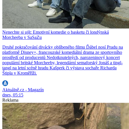
Nenechte si ujít: Emotivní komedie o basketu či londýnská
Morcheeba v SaSaZu
Druhé pokračování divácky oblíbeného filmu Ďábel nosí Pradu na
platformě Disney+, francouzské komediální drama ze sportovního
prostředí od producentů Nedotknutelných, narozeninový koncert
populární britské Morcheeby, legendární semaforský Jonáš a tingl-
tangl na letní scéně hradu Kašperk či výstava sochaře Richarda
Štipla v Kroměříži.
Aktuálně.cz - Magazín
dnes, 05:15
Reklama