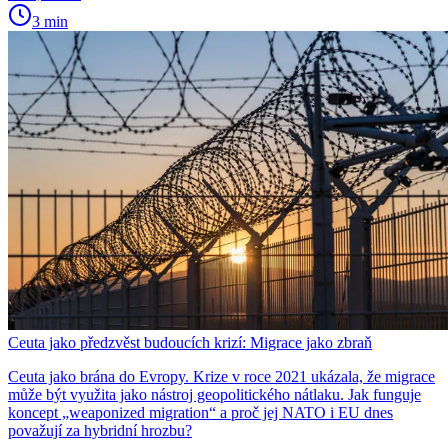
3 min
Ceuta jako předzvěst budoucích krizí: Migrace jako zbraň
Ceuta jako brána do Evropy. Krize v roce 2021 ukázala, že migrace
může být využita jako nástroj geopolitického nátlaku. Jak funguje
koncept „weaponized migration“ a proč jej NATO i EU dnes
považují za hybridní hrozbu?