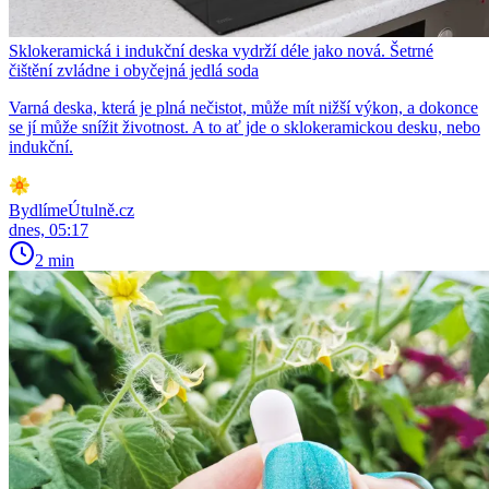
Sklokeramická i indukční deska vydrží déle jako nová. Šetrné
čištění zvládne i obyčejná jedlá soda
Varná deska, která je plná nečistot, může mít nižší výkon, a dokonce
se jí může snížit životnost. A to ať jde o sklokeramickou desku, nebo
indukční.
BydlímeÚtulně.cz
dnes, 05:17
2 min