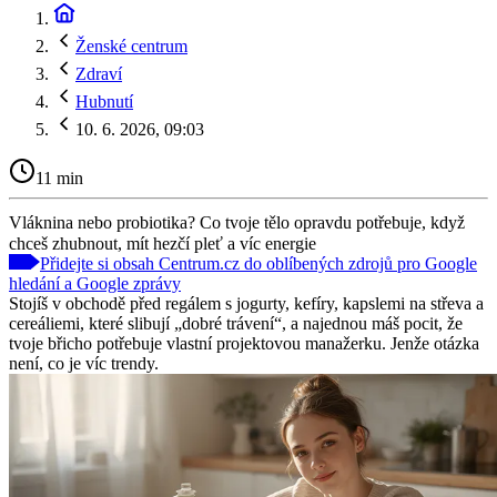
Ženské centrum
Zdraví
Hubnutí
10. 6. 2026, 09:03
11 min
Vláknina nebo probiotika? Co tvoje tělo opravdu potřebuje, když
chceš zhubnout, mít hezčí pleť a víc energie
Přidejte si obsah Centrum.cz do oblíbených zdrojů pro Google
hledání a Google zprávy
Stojíš v obchodě před regálem s jogurty, kefíry, kapslemi na střeva a
cereáliemi, které slibují „dobré trávení“, a najednou máš pocit, že
tvoje břicho potřebuje vlastní projektovou manažerku. Jenže otázka
není, co je víc trendy.