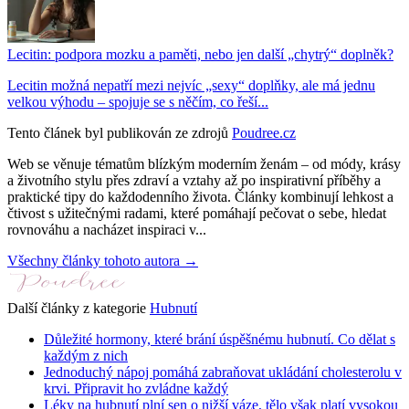
Lecitin: podpora mozku a paměti, nebo jen další „chytrý“ doplněk?
Lecitin možná nepatří mezi nejvíc „sexy“ doplňky, ale má jednu
velkou výhodu – spojuje se s něčím, co řeší...
Tento článek byl publikován ze zdrojů
Poudree.cz
Web se věnuje tématům blízkým moderním ženám – od módy, krásy
a životního stylu přes zdraví a vztahy až po inspirativní příběhy a
praktické tipy do každodenního života. Články kombinují lehkost a
čtivost s užitečnými radami, které pomáhají pečovat o sebe, hledat
rovnováhu a nacházet inspiraci v...
Všechny články tohoto autora →
Další články z kategorie
Hubnutí
Důležité hormony, které brání úspěšnému hubnutí. Co dělat s
každým z nich
Jednoduchý nápoj pomáhá zabraňovat ukládání cholesterolu v
krvi. Připravit ho zvládne každý
Léky na hubnutí plní sen o nižší váze, tělo však platí vysokou