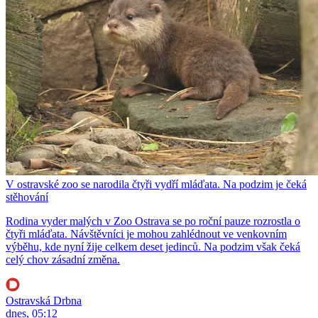
V ostravské zoo se narodila čtyři vydří mláďata. Na podzim je čeká
stěhování
Rodina vyder malých v Zoo Ostrava se po roční pauze rozrostla o
čtyři mláďata. Návštěvníci je mohou zahlédnout ve venkovním
výběhu, kde nyní žije celkem deset jedinců. Na podzim však čeká
celý chov zásadní změna.
Ostravská Drbna
dnes, 05:12