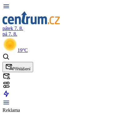
pátek 7. 8.
pá 7. 8.
19°C
Přihlášení
Reklama