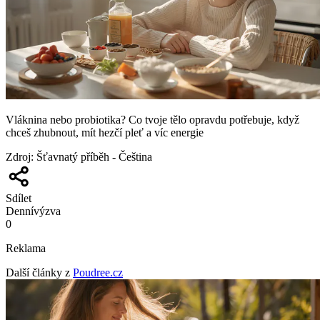
Vláknina nebo probiotika? Co tvoje tělo opravdu potřebuje, když
chceš zhubnout, mít hezčí pleť a víc energie
Zdroj
:
Šťavnatý příběh - Čeština
Sdílet
Denní
výzva
0
Reklama
Další články z
Poudree.cz