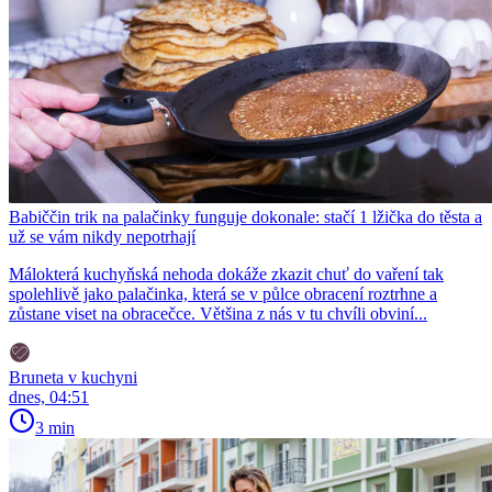
Babiččin trik na palačinky funguje dokonale: stačí 1 lžička do těsta a
už se vám nikdy nepotrhají
Málokterá kuchyňská nehoda dokáže zkazit chuť do vaření tak
spolehlivě jako palačinka, která se v půlce obracení roztrhne a
zůstane viset na obracečce. Většina z nás v tu chvíli obviní...
Bruneta v kuchyni
dnes, 04:51
3 min