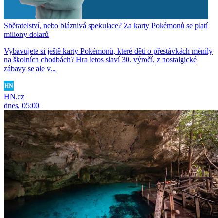
Sběratelství, nebo bláznivá spekulace? Za karty Pokémonů se platí
miliony dolarů
Vybavujete si ještě karty Pokémonů, které děti o přestávkách měnily
na školních chodbách? Hra letos slaví 30. výročí, z nostalgické
zábavy se ale v...
HN.cz
dnes, 05:00