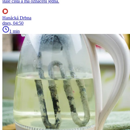
stále čistá a má označení jedna.
Hanácká Drbna
dnes, 04:50
1 min