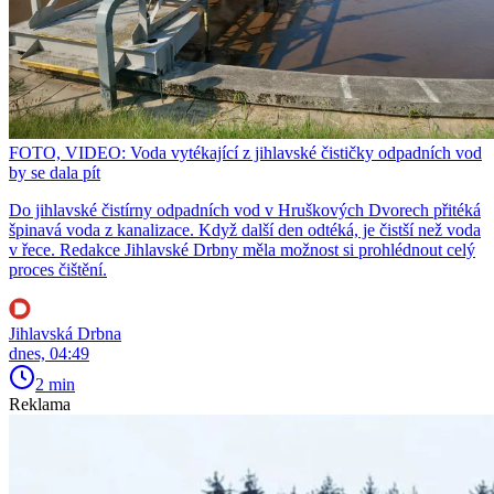
FOTO, VIDEO: Voda vytékající z jihlavské čističky odpadních vod
by se dala pít
Do jihlavské čistírny odpadních vod v Hruškových Dvorech přitéká
špinavá voda z kanalizace. Když další den odtéká, je čistší než voda
v řece. Redakce Jihlavské Drbny měla možnost si prohlédnout celý
proces čištění.
Jihlavská Drbna
dnes, 04:49
2 min
Reklama