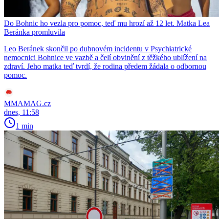
Do Bohnic ho vezla pro pomoc, teď mu hrozí až 12 let. Matka Lea
Beránka promluvila
Leo Beránek skončil po dubnovém incidentu v Psychiatrické
nemocnici Bohnice ve vazbě a čelí obvinění z těžkého ublížení na
zdraví. Jeho matka teď tvrdí, že rodina předem žádala o odbornou
pomoc.
MMAMAG.cz
dnes, 11:58
1 min