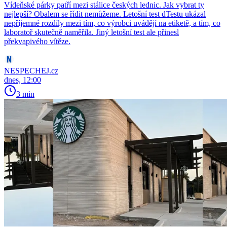
Vídeňské párky patří mezi stálice českých lednic. Jak vybrat ty
nejlepší? Obalem se řídit nemůžeme. Letošní test dTestu ukázal
nepříjemné rozdíly mezi tím, co výrobci uvádějí na etiketě, a tím, co
laboratoř skutečně naměřila. Jiný letošní test ale přinesl
překvapivého vítěze.
NESPECHEJ.cz
dnes, 12:00
3 min