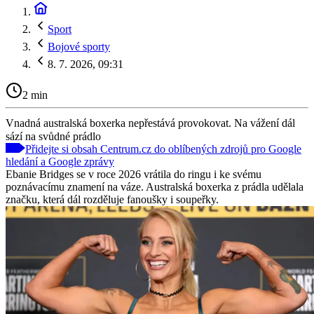
Sport
Bojové sporty
8. 7. 2026, 09:31
2 min
Vnadná australská boxerka nepřestává provokovat. Na vážení dál
sází na svůdné prádlo
Přidejte si obsah Centrum.cz do oblíbených zdrojů pro Google
hledání a Google zprávy
Ebanie Bridges se v roce 2026 vrátila do ringu i ke svému
poznávacímu znamení na váze. Australská boxerka z prádla udělala
značku, která dál rozděluje fanoušky i soupeřky.