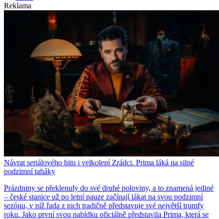
Reklama
Návrat seriálového hitu i velkolepí Zrádci. Prima láká na silné
podzimní taháky
Prázdniny se překlenuly do své druhé poloviny, a to znamená jediné
– české stanice už po letní pauze začínají lákat na svou podzimní
sezónu, v níž řada z nich tradičně představuje své největší trumfy
roku. Jako první svou nabídku oficiálně představila Prima, která se