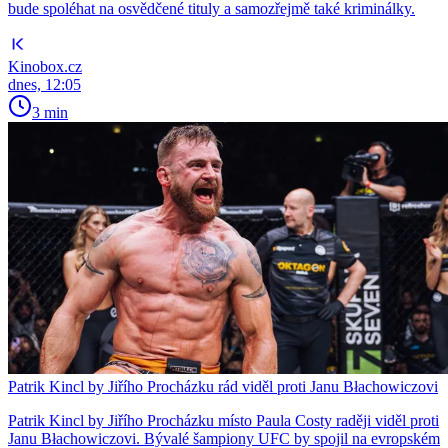
bude spoléhat na osvědčené tituly a samozřejmě také kriminálky.
Kinobox.cz
dnes, 12:05
3 min
Patrik Kincl by Jiřího Procházku rád viděl proti Janu Błachowiczovi
Patrik Kincl by Jiřího Procházku místo Paula Costy raději viděl proti
Janu Błachowiczovi. Bývalé šampiony UFC by spojil na evropském