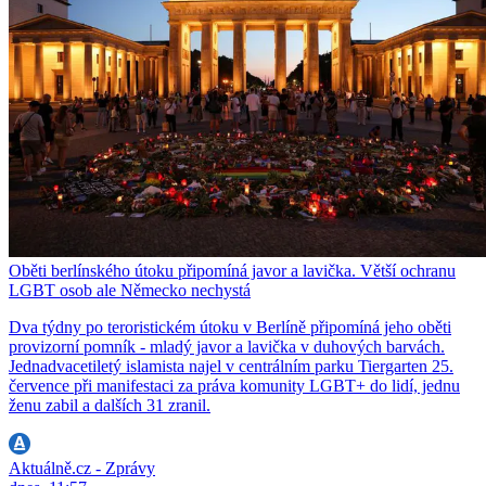
Oběti berlínského útoku připomíná javor a lavička. Větší ochranu
LGBT osob ale Německo nechystá
Dva týdny po teroristickém útoku v Berlíně připomíná jeho oběti
provizorní pomník - mladý javor a lavička v duhových barvách.
Jednadvacetiletý islamista najel v centrálním parku Tiergarten 25.
července při manifestaci za práva komunity LGBT+ do lidí, jednu
ženu zabil a dalších 31 zranil.
Aktuálně.cz - Zprávy