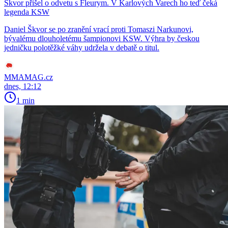
Škvor přišel o odvetu s Fleurym. V Karlových Varech ho teď čeká
legenda KSW
Daniel Škvor se po zranění vrací proti Tomaszi Narkunovi,
bývalému dlouholetému šampionovi KSW. Výhra by českou
jedničku polotěžké váhy udržela v debatě o titul.
MMAMAG.cz
dnes, 12:12
1 min