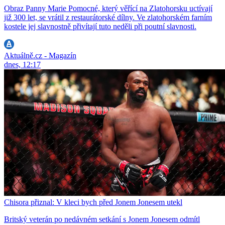
Obraz Panny Marie Pomocné, který věřící na Zlatohorsku uctívají
již 300 let, se vrátil z restaurátorské dílny. Ve zlatohorském farním
kostele jej slavnostně přivítají tuto neděli při poutní slavnosti.
Aktuálně.cz - Magazín
dnes, 12:17
Chisora přiznal: V kleci bych před Jonem Jonesem utekl
Britský veterán po nedávném setkání s Jonem Jonesem odmítl