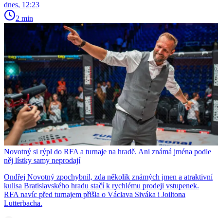
dnes, 12:23
2 min
Novotný si rýpl do RFA a turnaje na hradě. Ani známá jména podle
něj lístky samy neprodají
Ondřej Novotný zpochybnil, zda několik známých jmen a atraktivní
kulisa Bratislavského hradu stačí k rychlému prodeji vstupenek.
RFA navíc před turnajem přišla o Václava Siváka i Joiltona
Lutterbacha.