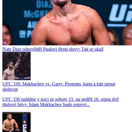
Nate Diaz odpověděl Paulovi třemi slovy: Tak se ukaž
UFC 330: Makhachev vs. Garry. Program, karta a kde turnaj
sledovat
UFC 330 nabídne v noci ze soboty 15. na neděli 16. srpna dvě
titulové bitvy. Islam Makhachev bude poprvé...