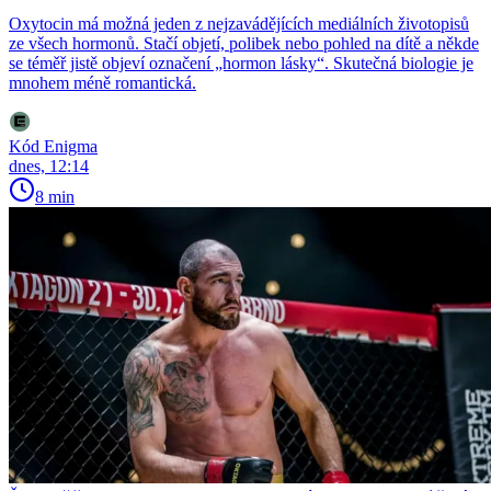
Oxytocin má možná jeden z nejzavádějících mediálních životopisů
ze všech hormonů. Stačí objetí, polibek nebo pohled na dítě a někde
se téměř jistě objeví označení „hormon lásky“. Skutečná biologie je
mnohem méně romantická.
Kód Enigma
dnes, 12:14
8 min