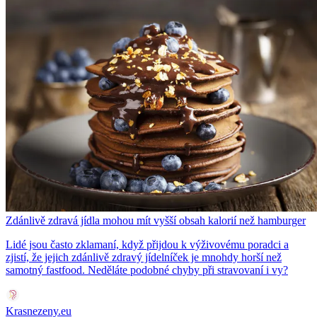
Zdánlivě zdravá jídla mohou mít vyšší obsah kalorií než hamburger
Lidé jsou často zklamaní, když přijdou k výživovému poradci a
zjistí, že jejich zdánlivě zdravý jídelníček je mnohdy horší než
samotný fastfood. Neděláte podobné chyby při stravovaní i vy?
Krasnezeny.eu