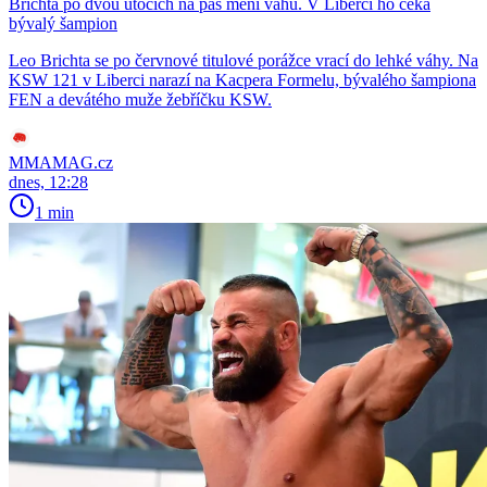
Brichta po dvou útocích na pás mění váhu. V Liberci ho čeká
bývalý šampion
Leo Brichta se po červnové titulové porážce vrací do lehké váhy. Na
KSW 121 v Liberci narazí na Kacpera Formelu, bývalého šampiona
FEN a devátého muže žebříčku KSW.
MMAMAG.cz
dnes, 12:28
1 min