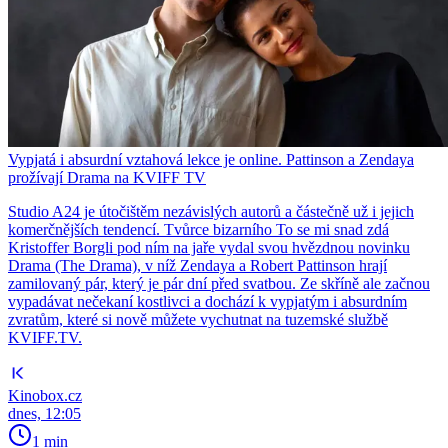
Vypjatá i absurdní vztahová lekce je online. Pattinson a Zendaya
prožívají Drama na KVIFF TV
Studio A24 je útočištěm nezávislých autorů a částečně už i jejich
komerčnějších tendencí. Tvůrce bizarního To se mi snad zdá
Kristoffer Borgli pod ním na jaře vydal svou hvězdnou novinku
Drama (The Drama), v níž Zendaya a Robert Pattinson hrají
zamilovaný pár, který je pár dní před svatbou. Ze skříně ale začnou
vypadávat nečekaní kostlivci a dochází k vypjatým i absurdním
zvratům, které si nově můžete vychutnat na tuzemské službě
KVIFF.TV.
Kinobox.cz
dnes, 12:05
1 min