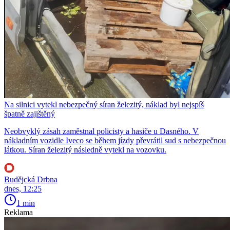
Na silnici vytekl nebezpečný síran železitý, náklad byl nejspíš
špatně zajištěný
Neobvyklý zásah zaměstnal policisty a hasiče u Dasného. V
nákladním vozidle Iveco se během jízdy převrátil sud s nebezpečnou
látkou. Síran železitý následně vytekl na vozovku.
Budějcká Drbna
dnes, 12:25
1 min
Reklama