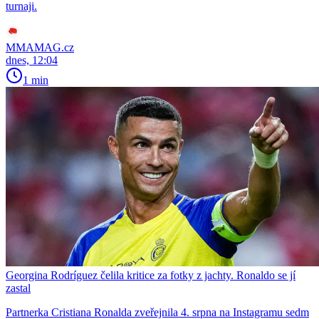
turnaji.
MMAMAG.cz
dnes, 12:04
1 min
Georgina Rodríguez čelila kritice za fotky z jachty. Ronaldo se jí
zastal
Partnerka Cristiana Ronalda zveřejnila 4. srpna na Instagramu sedm