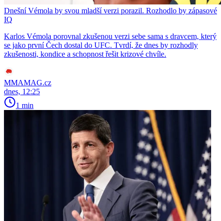
Dnešní Vémola by svou mladší verzi porazil. Rozhodlo by zápasové
IQ
Karlos Vémola porovnal zkušenou verzi sebe sama s dravcem, který
se jako první Čech dostal do UFC. Tvrdí, že dnes by rozhodly
zkušenosti, kondice a schopnost řešit krizové chvíle.
MMAMAG.cz
dnes, 12:25
1 min