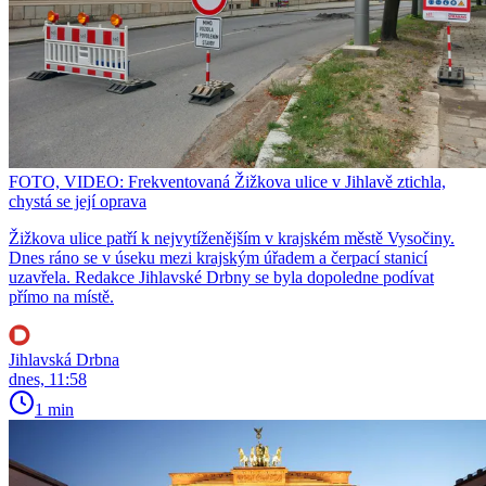
FOTO, VIDEO: Frekventovaná Žižkova ulice v Jihlavě ztichla,
chystá se její oprava
Žižkova ulice patří k nejvytíženějším v krajském městě Vysočiny.
Dnes ráno se v úseku mezi krajským úřadem a čerpací stanicí
uzavřela. Redakce Jihlavské Drbny se byla dopoledne podívat
přímo na místě.
Jihlavská Drbna
dnes, 11:58
1 min