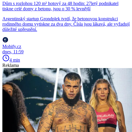
Dům s rozlohou 120 m² hotový za 48 hodin: 27letý podnikatel
tiskne celé domy z betonu, jsou o 30 % levnější
Argentinský startup Grondplek tvrdí, že betonovou konstrukci
rodinného domu vytiskne za dva dny. Čísla jsou lákavá, ale vyžadují
důležité upřesnění.
Mobify.cz
dnes, 11:59
4 min
Reklama