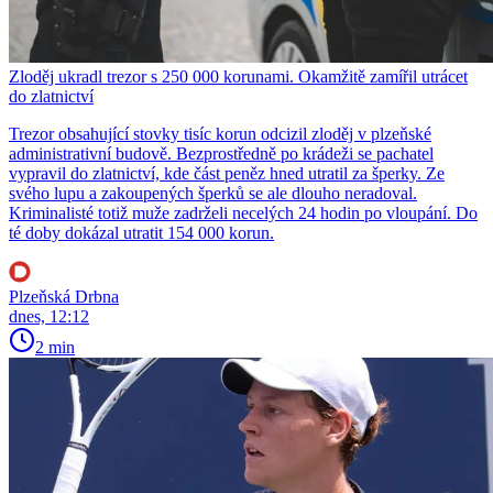
Zloděj ukradl trezor s 250 000 korunami. Okamžitě zamířil utrácet
do zlatnictví
Trezor obsahující stovky tisíc korun odcizil zloděj v plzeňské
administrativní budově. Bezprostředně po krádeži se pachatel
vypravil do zlatnictví, kde část peněz hned utratil za šperky. Ze
svého lupu a zakoupených šperků se ale dlouho neradoval.
Kriminalisté totiž muže zadrželi necelých 24 hodin po vloupání. Do
té doby dokázal utratit 154 000 korun.
Plzeňská Drbna
dnes, 12:12
2 min