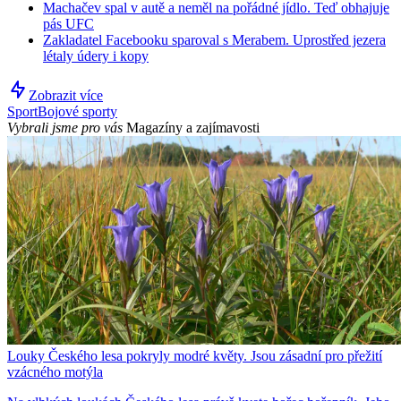
Machačev spal v autě a neměl na pořádné jídlo. Teď obhajuje
pás UFC
Zakladatel Facebooku sparoval s Merabem. Uprostřed jezera
létaly údery i kopy
Zobrazit více
Sport
Bojové sporty
Vybrali jsme pro vás
Magazíny a zajímavosti
Louky Českého lesa pokryly modré květy. Jsou zásadní pro přežití
vzácného motýla