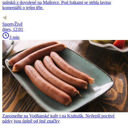
snímků z dovolené na Mallorce. Pod fotkami se strhla lavina
komentářů o jejím těle.
SportyŽivě
dnes, 12:01
3 min
Zapomeňte na Vodňanské kuře i na Krahulík. Nejlepší poctivé
párky jsou úplně od jiné značky