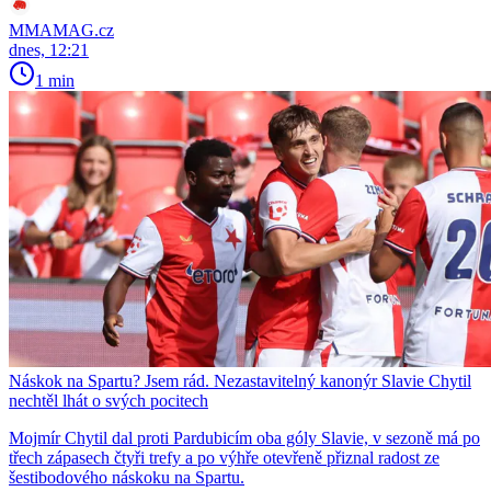
MMAMAG.cz
dnes, 12:21
1 min
Náskok na Spartu? Jsem rád. Nezastavitelný kanonýr Slavie Chytil
nechtěl lhát o svých pocitech
Mojmír Chytil dal proti Pardubicím oba góly Slavie, v sezoně má po
třech zápasech čtyři trefy a po výhře otevřeně přiznal radost ze
šestibodového náskoku na Spartu.