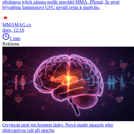
představu jejich zápasu podle pravidel MMA. Přiznal, že proti
bývalému šampionovi UFC nevidí cestu k úspěchu.
MMAMAG.cz
dnes, 12:16
1 min
Reklama
Oxytocin není jen hormon lásky. Nová studie ukazuje jeho
překvapivou roli při strachu