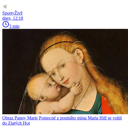
SportyŽivě
dnes, 12:18
3 min
Obraz Panny Marie Pomocné z poutního místa Maria Hilf se vrátil
do Zlatých Hor