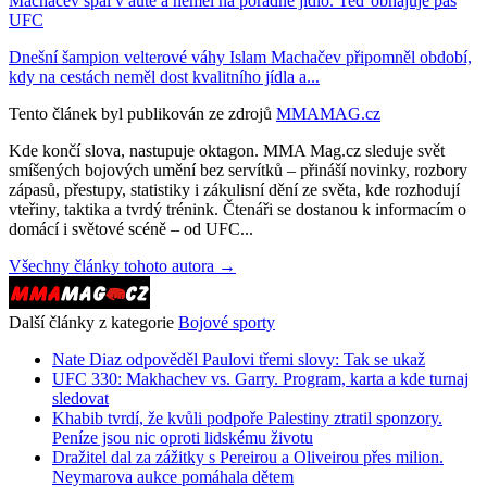
Machačev spal v autě a neměl na pořádné jídlo. Teď obhajuje pás
UFC
Dnešní šampion velterové váhy Islam Machačev připomněl období,
kdy na cestách neměl dost kvalitního jídla a...
Tento článek byl publikován ze zdrojů
MMAMAG.cz
Kde končí slova, nastupuje oktagon. MMA Mag.cz sleduje svět
smíšených bojových umění bez servítků – přináší novinky, rozbory
zápasů, přestupy, statistiky i zákulisní dění ze světa, kde rozhodují
vteřiny, taktika a tvrdý trénink. Čtenáři se dostanou k informacím o
domácí i světové scéně – od UFC...
Všechny články tohoto autora →
Další články z kategorie
Bojové sporty
Nate Diaz odpověděl Paulovi třemi slovy: Tak se ukaž
UFC 330: Makhachev vs. Garry. Program, karta a kde turnaj
sledovat
Khabib tvrdí, že kvůli podpoře Palestiny ztratil sponzory.
Peníze jsou nic oproti lidskému životu
Dražitel dal za zážitky s Pereirou a Oliveirou přes milion.
Neymarova aukce pomáhala dětem