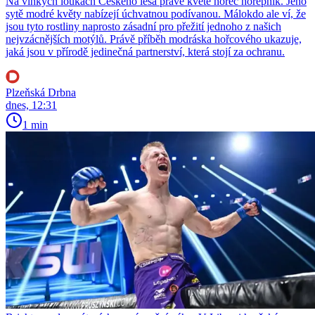
Na vlhkých loukách Českého lesa právě kvete hořec hořepník. Jeho
sytě modré květy nabízejí úchvatnou podívanou. Málokdo ale ví, že
jsou tyto rostliny naprosto zásadní pro přežití jednoho z našich
nejvzácnějších motýlů. Právě příběh modráska hořcového ukazuje,
jaká jsou v přírodě jedinečná partnerství, která stojí za ochranu.
Plzeňská Drbna
dnes, 12:31
1 min