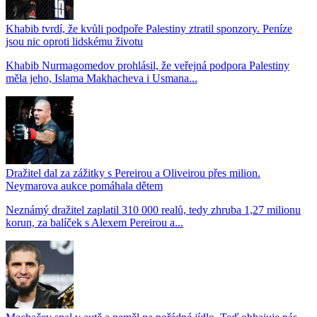
Khabib tvrdí, že kvůli podpoře Palestiny ztratil sponzory. Peníze
jsou nic oproti lidskému životu
Khabib Nurmagomedov prohlásil, že veřejná podpora Palestiny
měla jeho, Islama Makhacheva i Usmana...
Dražitel dal za zážitky s Pereirou a Oliveirou přes milion.
Neymarova aukce pomáhala dětem
Neznámý dražitel zaplatil 310 000 realů, tedy zhruba 1,27 milionu
korun, za balíček s Alexem Pereirou a...