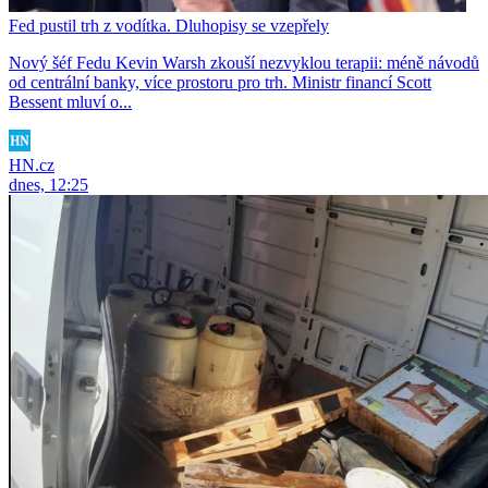
Fed pustil trh z vodítka. Dluhopisy se vzepřely
Nový šéf Fedu Kevin Warsh zkouší nezvyklou terapii: méně návodů
od centrální banky, více prostoru pro trh. Ministr financí Scott
Bessent mluví o...
HN.cz
dnes, 12:25