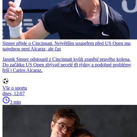
Sinner přijde o Cincinnati. Největším soupeřem před US Open mu
najednou není Alcaraz, ale čas
Jannik Sinner odstoupil z Cincinnati kvůli zranění pravého kolena.
Do začátku US Open zbývají necelé tři týdny a podobné problémy
řeší i Carlos Alcaraz.
Vše o sportu
dnes, 12:07
3 min