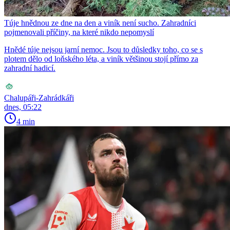
Túje hnědnou ze dne na den a viník není sucho. Zahradníci
pojmenovali příčiny, na které nikdo nepomyslí
Hnědé túje nejsou jarní nemoc. Jsou to důsledky toho, co se s
plotem dělo od loňského léta, a viník většinou stojí přímo za
zahradní hadicí.
Chalupáři-Zahrádkáři
dnes, 05:22
4 min