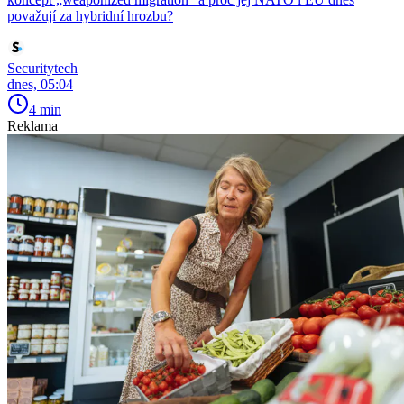
považují za hybridní hrozbu?
Securitytech
dnes, 05:04
4 min
Reklama