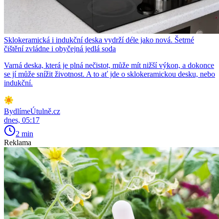
Sklokeramická i indukční deska vydrží déle jako nová. Šetrné
čištění zvládne i obyčejná jedlá soda
Varná deska, která je plná nečistot, může mít nižší výkon, a dokonce
se jí může snížit životnost. A to ať jde o sklokeramickou desku, nebo
indukční.
BydlímeÚtulně.cz
dnes, 05:17
2 min
Reklama