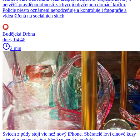
největší pravděpodobností zachycují obyčejnou domácí kočku.
Policie přesto oznámení nepodceňuje a kontroluje i fotografie a
videa šířená na sociálních sítích.
Budějcká Drbna
dnes, 04:46
2 min
Svícen z půdy stojí víc než nový iPhone. Sběratelé loví cínové kusy
s jedním typem patiny, která se nedá napodobit