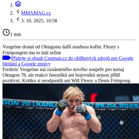
MMAMAG.cz
3. 10. 2025, 10:58
1 min
Vosgröne dostal od Oktagonu další snadnou kořist. Fleury s
Frimpongem mu to dali sežrat
Přidejte si obsah Centrum.cz do oblíbených zdrojů pro Google
hledání a Google zprávy
Frederic Vosgröne má oznámeného nového soupeře pro turnaj
Oktagon 78, ale reakce fanoušků ani bojovníků nejsou příliš
pozitivní. Kritiku si neodpustili ani Will Fleury a Denis Frimpong.