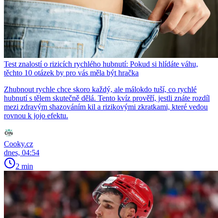
Test znalostí o rizicích rychlého hubnutí: Pokud si hlídáte váhu,
těchto 10 otázek by pro vás měla být hračka
Zhubnout rychle chce skoro každý, ale málokdo tuší, co rychlé
hubnutí s tělem skutečně dělá. Tento kvíz prověří, jestli znáte rozdíl
mezi zdravým shazováním kil a rizikovými zkratkami, které vedou
rovnou k jojo efektu.
Cooky.cz
dnes, 04:54
2 min