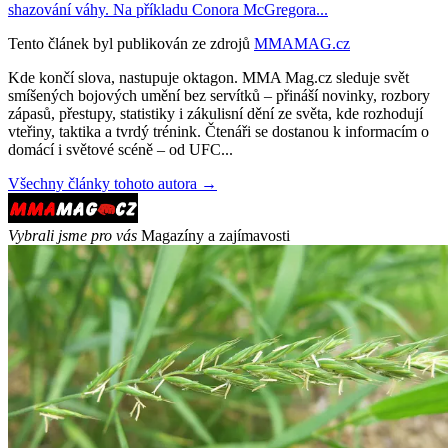
shazování váhy. Na příkladu Conora McGregora...
Tento článek byl publikován ze zdrojů
MMAMAG.cz
Kde končí slova, nastupuje oktagon. MMA Mag.cz sleduje svět
smíšených bojových umění bez servítků – přináší novinky, rozbory
zápasů, přestupy, statistiky i zákulisní dění ze světa, kde rozhodují
vteřiny, taktika a tvrdý trénink. Čtenáři se dostanou k informacím o
domácí i světové scéně – od UFC...
Všechny články tohoto autora →
Vybrali jsme pro vás
Magazíny a zajímavosti