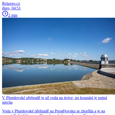
Relaxeo.cz
dnes, 04:51
2 min
V Plumlovské přehradě je už voda na trojce, po koupání je nutná
sprcha
Voda v Plumlovské přehradě na Prostějovsku se zhoršila a je na