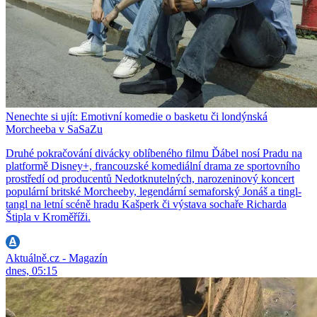
Nenechte si ujít: Emotivní komedie o basketu či londýnská
Morcheeba v SaSaZu
Druhé pokračování divácky oblíbeného filmu Ďábel nosí Pradu na
platformě Disney+, francouzské komediální drama ze sportovního
prostředí od producentů Nedotknutelných, narozeninový koncert
populární britské Morcheeby, legendární semaforský Jonáš a tingl-
tangl na letní scéně hradu Kašperk či výstava sochaře Richarda
Štipla v Kroměříži.
Aktuálně.cz - Magazín
dnes, 05:15