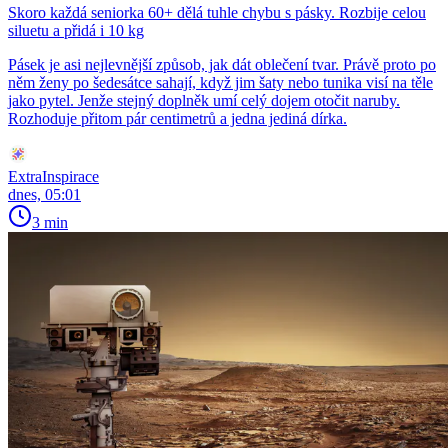
Skoro každá seniorka 60+ dělá tuhle chybu s pásky. Rozbije celou
siluetu a přidá i 10 kg
Pásek je asi nejlevnější způsob, jak dát oblečení tvar. Právě proto po
něm ženy po šedesátce sahají, když jim šaty nebo tunika visí na těle
jako pytel. Jenže stejný doplněk umí celý dojem otočit naruby.
Rozhoduje přitom pár centimetrů a jedna jediná dírka.
ExtraInspirace
dnes, 05:01
3 min