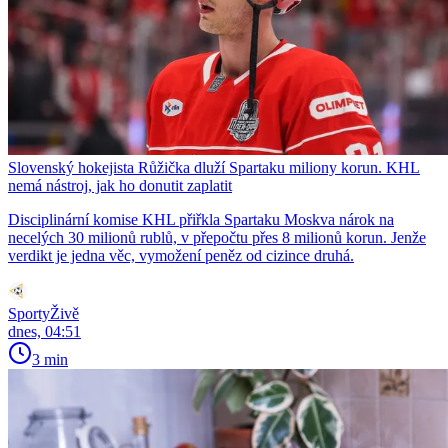
Slovenský hokejista Růžička dluží Spartaku miliony korun. KHL
nemá nástroj, jak ho donutit zaplatit
Disciplinární komise KHL přiřkla Spartaku Moskva nárok na
necelých 30 milionů rublů, v přepočtu přes 8 milionů korun. Jenže
verdikt je jedna věc, vymožení peněz od cizince druhá.
SportyŽivě
dnes, 04:51
3 min