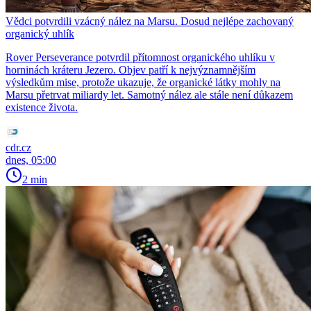
Vědci potvrdili vzácný nález na Marsu. Dosud nejlépe zachovaný
organický uhlík
Rover Perseverance potvrdil přítomnost organického uhlíku v
horninách kráteru Jezero. Objev patří k nejvýznamnějším
výsledkům mise, protože ukazuje, že organické látky mohly na
Marsu přetrvat miliardy let. Samotný nález ale stále není důkazem
existence života.
cdr.cz
dnes, 05:00
2 min