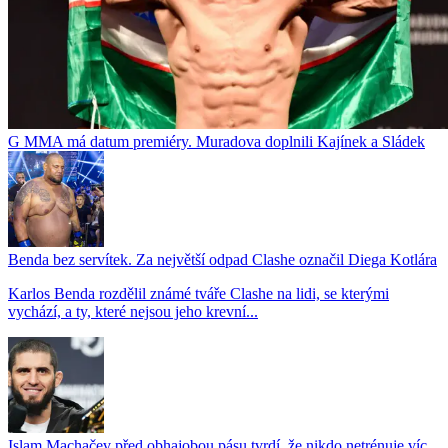
G MMA má datum premiéry. Muradova doplnili Kajínek a Sládek
Benda bez servítek. Za největší odpad Clashe označil Diega Kotlára
Karlos Benda rozdělil známé tváře Clashe na lidi, se kterými
vychází, a ty, které nejsou jeho krevní...
Islam Machačev před obhajobou pásu tvrdí, že nikdo netrénuje víc