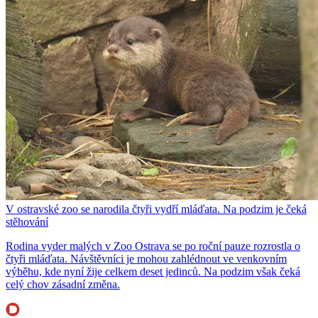
V ostravské zoo se narodila čtyři vydří mláďata. Na podzim je čeká
stěhování
Rodina vyder malých v Zoo Ostrava se po roční pauze rozrostla o
čtyři mláďata. Návštěvníci je mohou zahlédnout ve venkovním
výběhu, kde nyní žije celkem deset jedinců. Na podzim však čeká
celý chov zásadní změna.