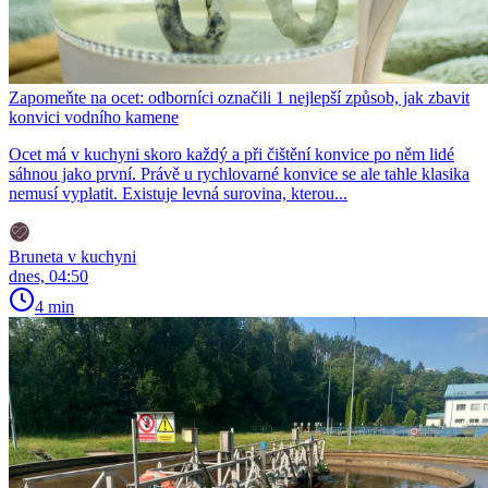
Zapomeňte na ocet: odborníci označili 1 nejlepší způsob, jak zbavit
konvici vodního kamene
Ocet má v kuchyni skoro každý a při čištění konvice po něm lidé
sáhnou jako první. Právě u rychlovarné konvice se ale tahle klasika
nemusí vyplatit. Existuje levná surovina, kterou...
Bruneta v kuchyni
dnes, 04:50
4 min