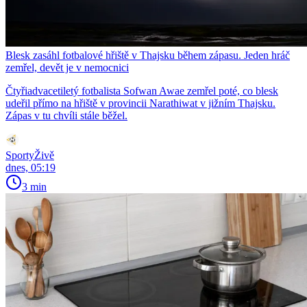
Blesk zasáhl fotbalové hřiště v Thajsku během zápasu. Jeden hráč
zemřel, devět je v nemocnici
Čtyřiadvacetiletý fotbalista Sofwan Awae zemřel poté, co blesk
udeřil přímo na hřiště v provincii Narathiwat v jižním Thajsku.
Zápas v tu chvíli stále běžel.
SportyŽivě
dnes, 05:19
3 min