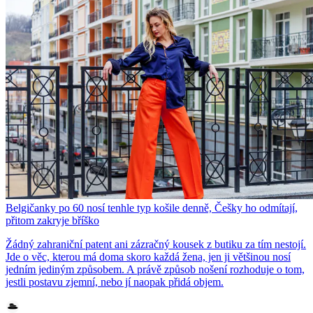
Belgičanky po 60 nosí tenhle typ košile denně, Češky ho odmítají,
přitom zakryje bříško
Žádný zahraniční patent ani zázračný kousek z butiku za tím nestojí.
Jde o věc, kterou má doma skoro každá žena, jen ji většinou nosí
jedním jediným způsobem. A právě způsob nošení rozhoduje o tom,
jestli postavu zjemní, nebo jí naopak přidá objem.