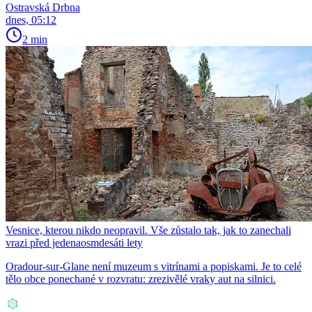
Ostravská Drbna
dnes, 05:12
2 min
Vesnice, kterou nikdo neopravil. Vše zůstalo tak, jak to zanechali
vrazi před jedenaosmdesáti lety
Oradour-sur-Glane není muzeum s vitrínami a popiskami. Je to celé
tělo obce ponechané v rozvratu: zrezivělé vraky aut na silnici.