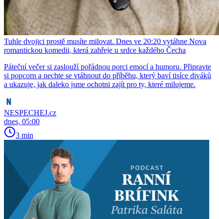
Tuhle dvojici prostě musíte milovat. Dnes ve 20:20 vytáhne Nova
romantickou komedii, která zahřeje u srdce každého Čecha
Páteční večer si zaslouží pořádnou porci emocí a humoru. Připravte
si popcorn a nechte se vtáhnout do příběhu, který baví tisíce diváků
a ukazuje, jak daleko jsme ochotni zajít pro ty, které milujeme.
NESPECHEJ.cz
dnes, 05:00
3 min