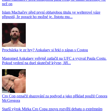
než on
Islam Machačev před první obhajobou titulu ve welterové váze
připustil, že porazit ho možné je. Jistotu mu...
Procházka je ze hry? Ankalaev si řekl o zápas s Costou
Magomed Ankalaev veřejně zatlačil na UFC a vyzval Paula Costu.
Pokud vedení na duel skutečně kývne, Jiří...
Cro Cop označil shazování za podvod a jako příklad použil Conora
McGregora
Starší výrok Mirka Cro Copa znovu rozvířil debatu o extrémním