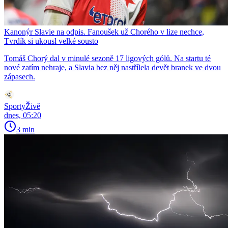
Kanonýr Slavie na odpis. Fanoušek už Chorého v lize nechce,
Tvrdík si ukousl velké sousto
Tomáš Chorý dal v minulé sezoně 17 ligových gólů. Na startu té
nové zatím nehraje, a Slavia bez něj nastřílela devět branek ve dvou
zápasech.
SportyŽivě
dnes, 05:20
3 min