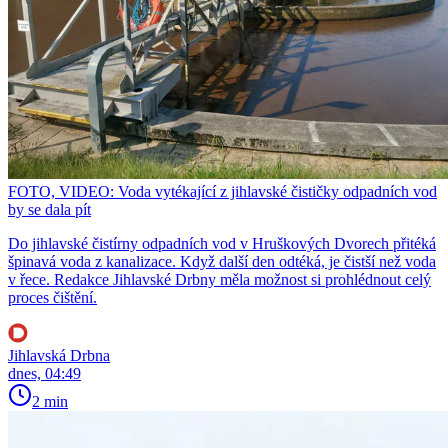
FOTO, VIDEO: Voda vytékající z jihlavské čističky odpadních vod
by se dala pít
Do jihlavské čistírny odpadních vod v Hruškových Dvorech přitéká
špinavá voda z kanalizace. Když další den odtéká, je čistší než voda
v řece. Redakce Jihlavské Drbny měla možnost si prohlédnout celý
proces čištění.
Jihlavská Drbna
dnes, 04:49
2 min