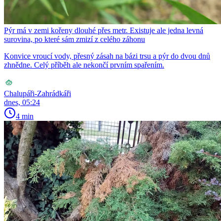
Pýr má v zemi kořeny dlouhé přes metr. Existuje ale jedna levná
surovina, po které sám zmizí z celého záhonu
Konvice vroucí vody, přesný zásah na bázi trsu a pýr do dvou dnů
zhnědne. Celý příběh ale nekončí prvním spařením.
Chalupáři-Zahrádkáři
dnes, 05:24
4 min