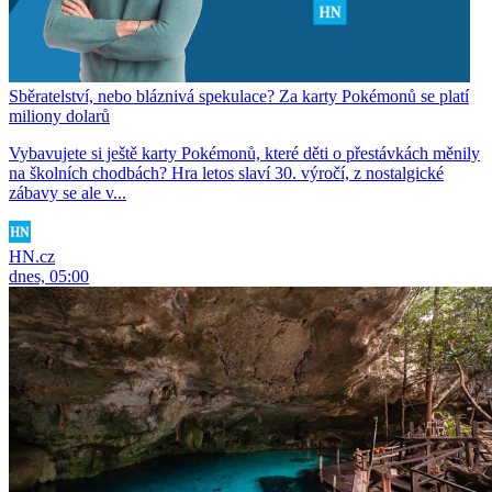
Sběratelství, nebo bláznivá spekulace? Za karty Pokémonů se platí
miliony dolarů
Vybavujete si ještě karty Pokémonů, které děti o přestávkách měnily
na školních chodbách? Hra letos slaví 30. výročí, z nostalgické
zábavy se ale v...
HN.cz
dnes, 05:00