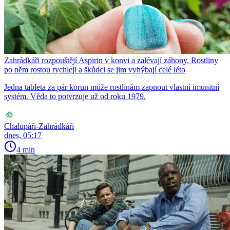
Zahrádkáři rozpouštějí Aspirin v konvi a zalévají záhony. Rostliny
po něm rostou rychleji a škůdci se jim vyhýbají celé léto
Jedna tableta za pár korun může rostlinám zapnout vlastní imunitní
systém. Věda to potvrzuje už od roku 1979.
Chalupáři-Zahrádkáři
dnes, 05:17
4 min