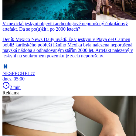
V mexické jeskyni objevili archeologové neporušený čokoládový
artefakt. Dá se po(u)žít i po 2000 letech?
Deník Mexico News Daily uvádí, že v jeskyni v Playa del Carmen
poblíž karibského pobřeží jižního Mexika byla nalezena neporušená
mayská nádoba s odhadovaným stářím 2000 let. Artefakt nalezený v
jeskyni na soukromém pozemku je zcela neporušený.
NESPECHEJ.cz
dnes, 05:00
2 min
Reklama