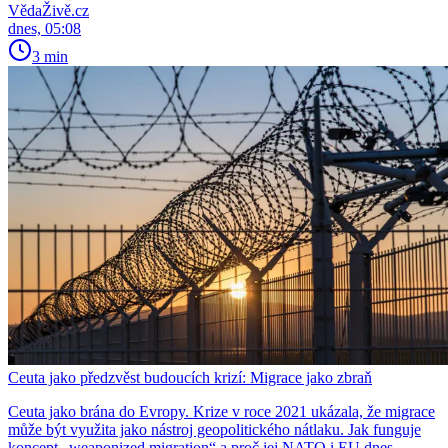
VědaŽivě.cz
dnes, 05:08
3 min
Ceuta jako předzvěst budoucích krizí: Migrace jako zbraň
Ceuta jako brána do Evropy. Krize v roce 2021 ukázala, že migrace
může být využita jako nástroj geopolitického nátlaku. Jak funguje
koncept „weaponized migration“ a proč jej NATO i EU dnes