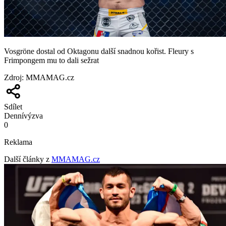
Vosgröne dostal od Oktagonu další snadnou kořist. Fleury s
Frimpongem mu to dali sežrat
Zdroj
:
MMAMAG.cz
Sdílet
Denní
výzva
0
Reklama
Další články z
MMAMAG.cz