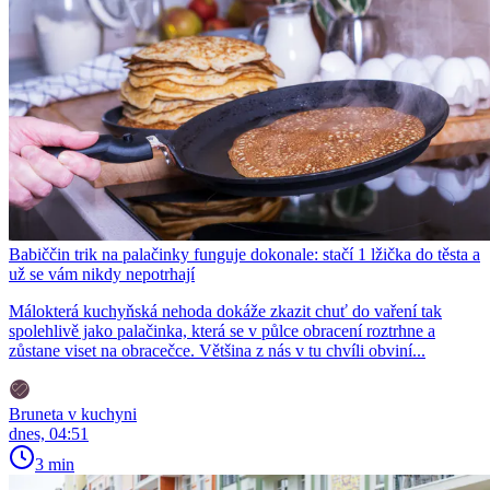
Babiččin trik na palačinky funguje dokonale: stačí 1 lžička do těsta a
už se vám nikdy nepotrhají
Málokterá kuchyňská nehoda dokáže zkazit chuť do vaření tak
spolehlivě jako palačinka, která se v půlce obracení roztrhne a
zůstane viset na obracečce. Většina z nás v tu chvíli obviní...
Bruneta v kuchyni
dnes, 04:51
3 min