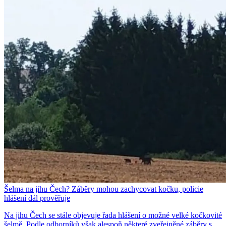
Šelma na jihu Čech? Záběry mohou zachycovat kočku, policie
hlášení dál prověřuje
Na jihu Čech se stále objevuje řada hlášení o možné velké kočkovité
šelmě. Podle odborníků však alespoň některé zveřejněné záběry s