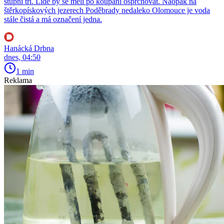
stupni tři. Lidé by se měli po koupání osprchovat. Naopak na
štěrkopískových jezerech Poděbrady nedaleko Olomouce je voda
stále čistá a má označení jedna.
Hanácká Drbna
dnes, 04:50
1 min
Reklama