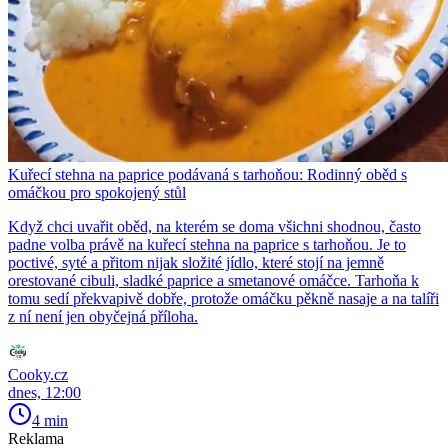
Kuřecí stehna na paprice podávaná s tarhoňou: Rodinný oběd s
omáčkou pro spokojený stůl
Když chci uvařit oběd, na kterém se doma všichni shodnou, často
padne volba právě na kuřecí stehna na paprice s tarhoňou. Je to
poctivé, syté a přitom nijak složité jídlo, které stojí na jemně
orestované cibuli, sladké paprice a smetanové omáčce. Tarhoňa k
tomu sedí překvapivě dobře, protože omáčku pěkně nasaje a na talíři
z ní není jen obyčejná příloha.
Cooky.cz
dnes, 12:00
4 min
Reklama