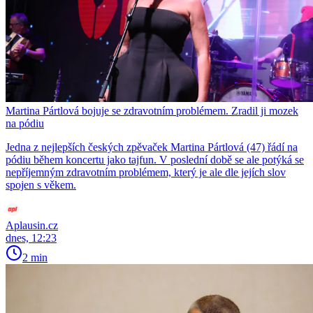
Martina Pártlová bojuje se zdravotním problémem. Zradil ji mozek
na pódiu
Jedna z nejlepších českých zpěvaček Martina Pártlová (47) řádí na
pódiu během koncertu jako tajfun. V poslední době se ale potýká se
nepříjemným zdravotním problémem, který je ale dle jejích slov
spojen s věkem.
Aplausin.cz
dnes, 12:23
2 min