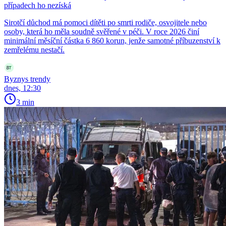
případech ho nezíská
Sirotčí důchod má pomoci dítěti po smrti rodiče, osvojitele nebo
osoby, která ho měla soudně svěřené v péči. V roce 2026 činí
minimální měsíční částka 6 860 korun, jenže samotné příbuzenství k
zemřelému nestačí.
Byznys trendy
dnes, 12:30
3 min