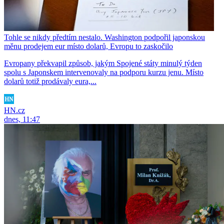
Tohle se nikdy předtím nestalo. Washington podpořil japonskou
měnu prodejem eur místo dolarů, Evropu to zaskočilo
Evropany překvapil způsob, jakým Spojené státy minulý týden
spolu s Japonskem intervenovaly na podporu kurzu jenu. Místo
dolarů totiž prodávaly eura,...
HN.cz
dnes, 11:47