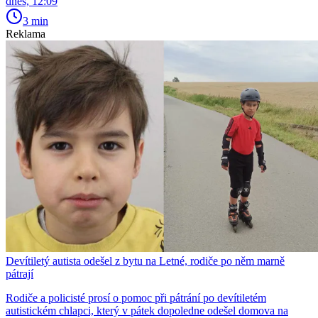
dnes, 12:09
3 min
Reklama
Devítiletý autista odešel z bytu na Letné, rodiče po něm marně
pátrají
Rodiče a policisté prosí o pomoc při pátrání po devítiletém
autistickém chlapci, který v pátek dopoledne odešel domova na