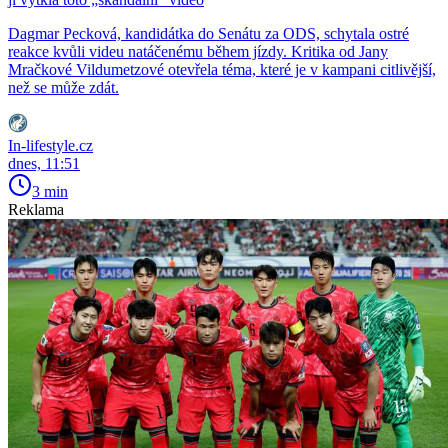
Dagmar Pecková, kandidátka do Senátu za ODS, schytala ostré
reakce kvůli videu natáčenému během jízdy. Kritika od Jany
Mračkové Vildumetzové otevřela téma, které je v kampani citlivější,
než se může zdát.
In-lifestyle.cz
dnes, 11:51
3 min
Reklama