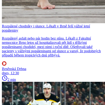
Rozpálené chodníky i slunce. Lékaři v Brně řeší vážné letní
popáleniny
Rozpálený asfalt nebo pár hodin bez stínu. Lékaři z Fakultní
nemocnice Brno letos už hospitalizovali pět lidí s těžkými
popáleninami chodidel, mezi nimi i roční dítě. Ošetřovali také
pacienty s vážnými popáleninami od slunce a varují, že podobných
případů během tropických dnů přibývá.
Brněnská Drbna
dnes, 12:30
2 min