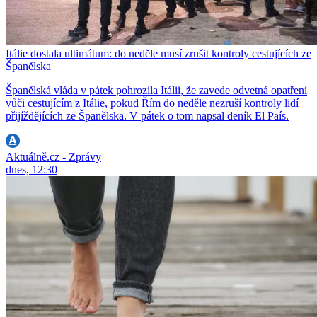
Itálie dostala ultimátum: do neděle musí zrušit kontroly cestujících ze
Španělska
Španělská vláda v pátek pohrozila Itálii, že zavede odvetná opatření
vůči cestujícím z Itálie, pokud Řím do neděle nezruší kontroly lidí
přijíždějících ze Španělska. V pátek o tom napsal deník El País.
Aktuálně.cz - Zprávy
dnes, 12:30