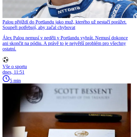
Palou přijíždí do Portlandu jako muž, kterého už nestačí porážet.
Soupeři potřebují, aby začal chybovat
Álex Palou nemusí v neděli v Portlandu vyhrát. Nemusí dokonce
ani skončit na pódiu. A právě to je největší problém pro všechny
ostatní.
Vše o sportu
dnes, 11:51
5 min