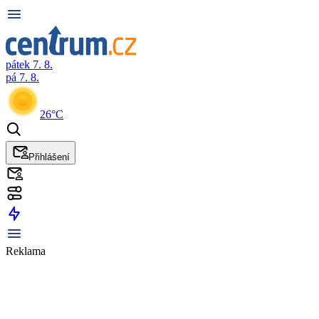
pátek 7. 8.
pá 7. 8.
26°C
Přihlášení
Reklama