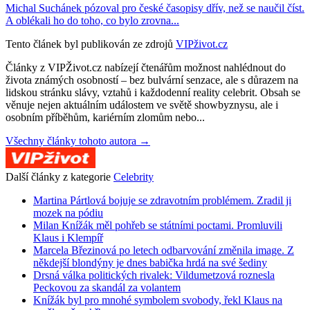
Michal Suchánek pózoval pro české časopisy dřív, než se naučil číst.
A oblékali ho do toho, co bylo zrovna...
Tento článek byl publikován ze zdrojů
VIPživot.cz
Články z VIPŽivot.cz nabízejí čtenářům možnost nahlédnout do
života známých osobností – bez bulvární senzace, ale s důrazem na
lidskou stránku slávy, vztahů i každodenní reality celebrit. Obsah se
věnuje nejen aktuálním událostem ve světě showbyznysu, ale i
osobním příběhům, kariérním zlomům nebo...
Všechny články tohoto autora →
Další články z kategorie
Celebrity
Martina Pártlová bojuje se zdravotním problémem. Zradil ji
mozek na pódiu
Milan Knížák měl pohřeb se státními poctami. Promluvili
Klaus i Klempíř
Marcela Březinová po letech odbarvování změnila image. Z
někdejší blondýny je dnes babička hrdá na své šediny
Drsná válka politických rivalek: Vildumetzová roznesla
Peckovou za skandál za volantem
Knížák byl pro mnohé symbolem svobody, řekl Klaus na