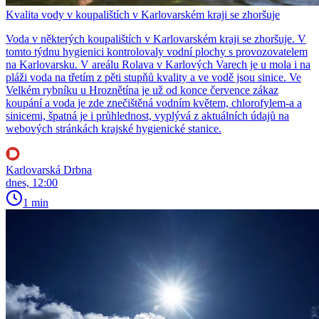
Kvalita vody v koupalištích v Karlovarském kraji se zhoršuje
Voda v některých koupalištích v Karlovarském kraji se zhoršuje. V
tomto týdnu hygienici kontrolovaly vodní plochy s provozovatelem
na Karlovarsku. V areálu Rolava v Karlových Varech je u mola i na
pláži voda na třetím z pěti stupňů kvality a ve vodě jsou sinice. Ve
Velkém rybníku u Hroznětína je už od konce července zákaz
koupání a voda je zde znečištěná vodním květem, chlorofylem-a a
sinicemi, špatná je i průhlednost, vyplývá z aktuálních údajů na
webových stránkách krajské hygienické stanice.
Karlovarská Drbna
dnes, 12:00
1 min