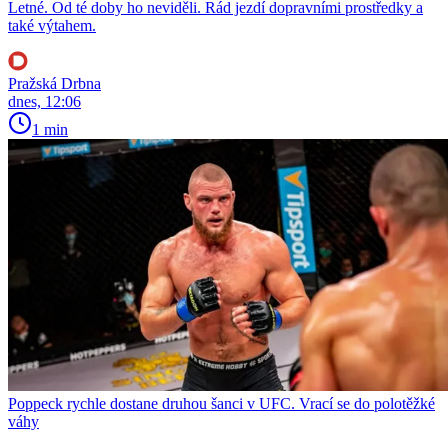
Letné. Od té doby ho neviděli. Rád jezdí dopravními prostředky a
také výtahem.
Pražská Drbna
dnes, 12:06
1 min
Poppeck rychle dostane druhou šanci v UFC. Vrací se do polotěžké
váhy