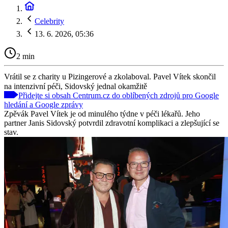
Celebrity
13. 6. 2026, 05:36
2 min
Vrátil se z charity u Pizingerové a zkolaboval. Pavel Vítek skončil
na intenzivní péči, Sidovský jednal okamžitě
Přidejte si obsah Centrum.cz do oblíbených zdrojů pro Google
hledání a Google zprávy
Zpěvák Pavel Vítek je od minulého týdne v péči lékařů. Jeho
partner Janis Sidovský potvrdil zdravotní komplikaci a zlepšující se
stav.