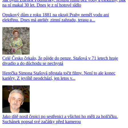
na ní makal 30 let. Dnes je z ní hotové sídlo
Opukový dům z roku 1881 na okraji Prahy neměl vodu ani
elektřinu. Dnes má ateliér, zimní zahradu, terasu a...
Celé Česko čekalo, že půjde do penze. Stašová v 71 letech hraje
divadlo a do důchodu se nechystá
Herečka Simona Stašová přestala točit filmy. Není to ale konec
kariéry. Z jeviště neodchází, jen letos v...
Jako dítě nosil čepici po sestřenici a všichni ho měli za holčičku.
Suchánek popsal své začátky před kamerou