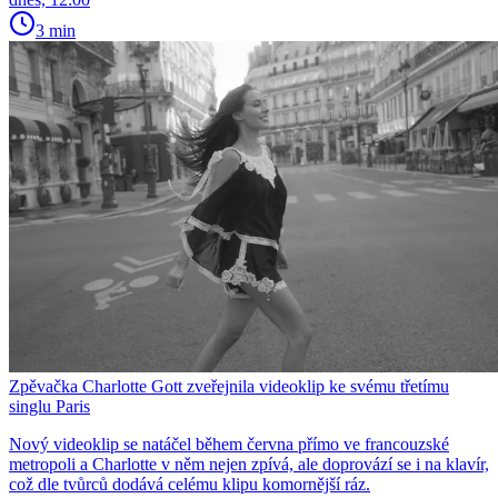
3 min
Zpěvačka Charlotte Gott zveřejnila videoklip ke svému třetímu
singlu Paris
Nový videoklip se natáčel během června přímo ve francouzské
metropoli a Charlotte v něm nejen zpívá, ale doprovází se i na klavír,
což dle tvůrců dodává celému klipu komornější ráz.