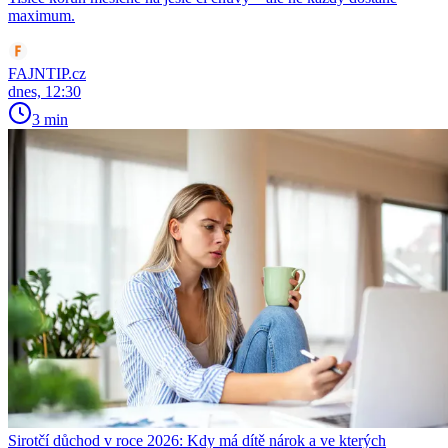
maximum.
FAJNTIP.cz
dnes, 12:30
3 min
Sirotčí důchod v roce 2026: Kdy má dítě nárok a ve kterých