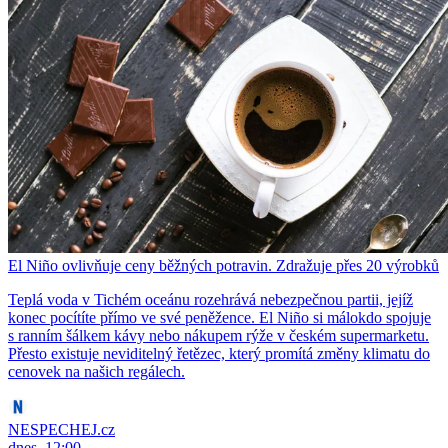
El Niño ovlivňuje ceny běžných potravin. Zdražuje přes 20 výrobků
Teplá voda v Tichém oceánu rozehrává nebezpečnou partii, jejíž
konec pocítíte přímo ve své peněžence. El Niño si málokdo spojuje
s ranním šálkem kávy nebo nákupem rýže v českém supermarketu.
Přesto existuje neviditelný řetězec, který promítá změny klimatu do
cenovek na našich regálech.
NESPECHEJ.cz
dnes, 12:00