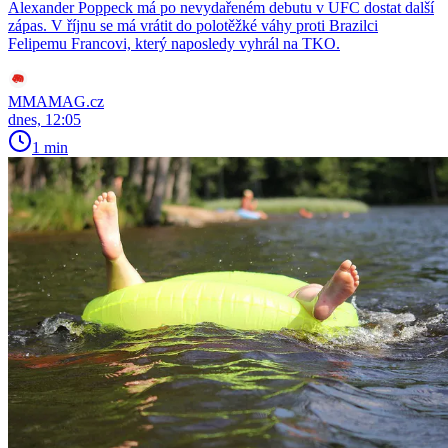
Alexander Poppeck má po nevydařeném debutu v UFC dostat další
zápas. V říjnu se má vrátit do polotěžké váhy proti Brazilci
Felipemu Francovi, který naposledy vyhrál na TKO.
MMAMAG.cz
dnes, 12:05
1 min