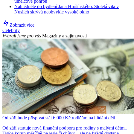
umělcově pohřbu
Nahlédněte do bydlení Jana Hrušínského. Stoletá vila v
Nuslích skrývá neobvykle vysoké okno
Zobrazit více
Celebrity
Vybrali jsme pro vás
Magazíny a zajímavosti
Od září bude přispívat stát 6 000 Kč rodičům na hlídání dětí
Od září startuje nová finanční podpora pro rodiny s malými dětmi.
Tisíce korun měsíčně na jesle či chůvy – ale ne každý dostane