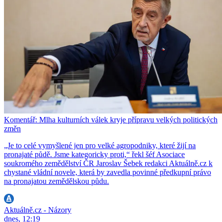
Komentář: Mlha kulturních válek kryje přípravu velkých politických
změn
„Je to celé vymyšlené jen pro velké agropodniky, které žijí na
pronajaté půdě. Jsme kategoricky proti,“ řekl šéf Asociace
soukromého zemědělství ČR Jaroslav Šebek redakci Aktuálně.cz k
chystané vládní novele, která by zavedla povinné předkupní právo
na pronajatou zemědělskou půdu.
Aktuálně.cz - Názory
dnes, 12:19