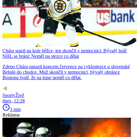
Chára srazil na kole běžce, ten skončil v nemocnici. Bývalý hráč
NHL se brání: Neměl na stezce co dělat
Zdeno Chára narazil koncem července na cyklostezce u slovenské
Beluše do chodce. Muž skončil v nemocnici, bývalý obránce
Bostonu tvrdí, že na trase neměl co dělat.
SportyŽivě
dnes, 12:28
3 min
Reklama