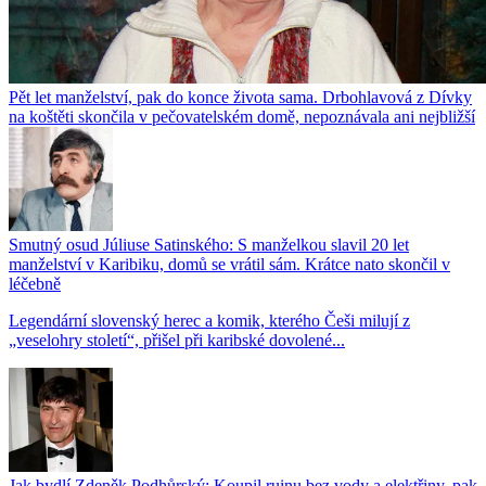
Pět let manželství, pak do konce života sama. Drbohlavová z Dívky
na koštěti skončila v pečovatelském domě, nepoznávala ani nejbližší
Smutný osud Júliuse Satinského: S manželkou slavil 20 let
manželství v Karibiku, domů se vrátil sám. Krátce nato skončil v
léčebně
Legendární slovenský herec a komik, kterého Češi milují z
„veselohry století“, přišel při karibské dovolené...
Jak bydlí Zdeněk Podhůrský: Koupil ruinu bez vody a elektřiny, pak