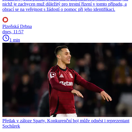
nichž je zachycen muž důležitý pro trestní řízení v tomto případu, a
obrací se na veřejnost s žádostí o pomoc při jeho identifikaci.
Plzeňská Drbna
dnes, 11:57
1 min
Přetlak v záloze Sparty. Konkurenční boj může odnést i reprezentant
Sochůrek