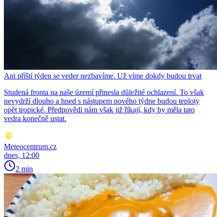
Ani příští týden se veder nezbavíme. Už víme dokdy budou trvat
Studená fronta na naše území přinesla důležité ochlazení. To však
nevydrží dlouho a hned s nástupem nového týdne budou teploty
opět tropické. Předpovědi nám však již říkají, kdy by měla tato
vedra konečně ustat.
Meteocentrum.cz
dnes, 12:00
2 min