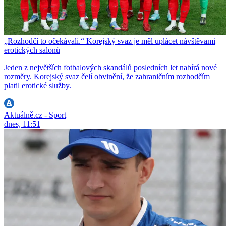
„Rozhodčí to očekávali.“ Korejský svaz je měl uplácet návštěvami
erotických salonů
Jeden z největších fotbalových skandálů posledních let nabírá nové
rozměry. Korejský svaz čelí obvinění, že zahraničním rozhodčím
platil erotické služby.
Aktuálně.cz - Sport
dnes, 11:51