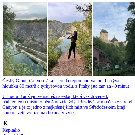
Český Grand Canyon láká na velkolepou podívanou: Ukrývá
hloubku 80 metrů a tyrkysovou vodu, z Prahy jste tam za 40 minut
U hradu Karlštejn se nachází stezka, která vás dovede k
nádhernému místu, o němž neví každý. Přezdívá se mu český Grand
Canyon a je to jedno z nejkrásnějších míst ve Středočeském kraji,
kam můžete vyrazit na dokonalý výlet.
Kapitalio