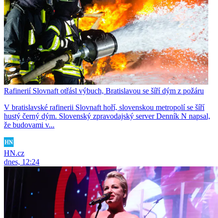
Rafinerií Slovnaft otřásl výbuch, Bratislavou se šíří dým z požáru
V bratislavské rafinerii Slovnaft hoří, slovenskou metropolí se šíří
hustý černý dým. Slovenský zpravodajský server Denník N napsal,
že budovami v...
HN.cz
dnes, 12:24