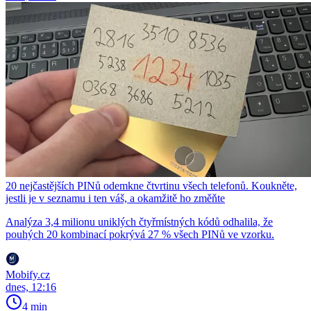
20 nejčastějších PINů odemkne čtvrtinu všech telefonů. Koukněte,
jestli je v seznamu i ten váš, a okamžitě ho změňte
Analýza 3,4 milionu uniklých čtyřmístných kódů odhalila, že
pouhých 20 kombinací pokrývá 27 % všech PINů ve vzorku.
Mobify.cz
dnes, 12:16
4 min