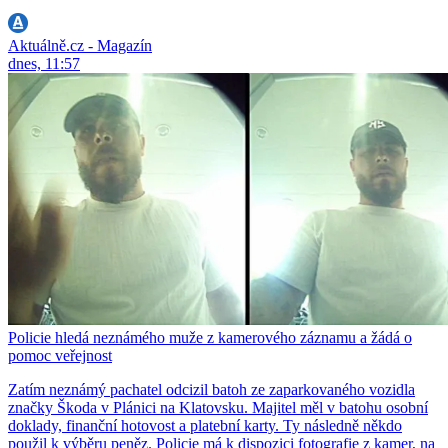
Aktuálně.cz - Magazín
dnes, 11:57
Policie hledá neznámého muže z kamerového záznamu a žádá o
pomoc veřejnost
Zatím neznámý pachatel odcizil batoh ze zaparkovaného vozidla
značky Škoda v Plánici na Klatovsku. Majitel měl v batohu osobní
doklady, finanční hotovost a platební karty. Ty následně někdo
použil k výběru peněz. Policie má k dispozici fotografie z kamer, na