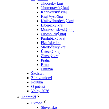
Jihočeský kraj
Jihomoravský kraj
Karlovarský kraj
Kraj Vysočina
Králověhradecký kraj
Liberecký kraj
Moravskoslezský kraj
Olomoucký kraj
Pardubický kraj
Plzeňský kraj
Středočeský kraj
Ústecký kraj
Zlínský kraj
Praha
Brno
Ostrava
Školství
Zdravotnictví
Politika
O počasí
Volby 2026
Zahraničí
Evropa
Slovensko