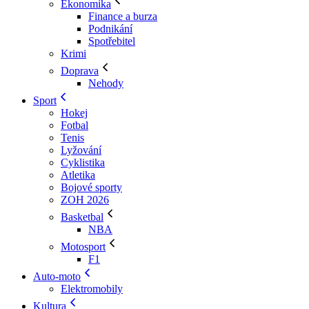
Ekonomika
Finance a burza
Podnikání
Spotřebitel
Krimi
Doprava
Nehody
Sport
Hokej
Fotbal
Tenis
Lyžování
Cyklistika
Atletika
Bojové sporty
ZOH 2026
Basketbal
NBA
Motosport
F1
Auto-moto
Elektromobily
Kultura