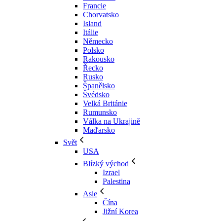
Francie
Chorvatsko
Island
Itálie
Německo
Polsko
Rakousko
Řecko
Rusko
Španělsko
Švédsko
Velká Británie
Rumunsko
Válka na Ukrajině
Maďarsko
Svět
USA
Blízký východ
Izrael
Palestina
Asie
Čína
Jižní Korea