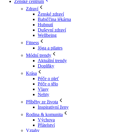
Ženské centrum
Zdraví
Ženské zdraví
Babiččina lékárna
Hubnutí
Duševní zdraví
Wellbeing
Fitness
Jóga a pilates
Módní trendy
Aktuální trendy
Doplňky
Krása
Péče o pleť
Péče o tělo
Vlasy
Nehty
Příběhy ze života
Inspirativní ženy
Rodina & komunita
Výchova
Přátelství
Vztahy