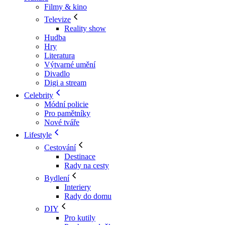
Filmy & kino
Televize
Reality show
Hudba
Hry
Literatura
Výtvarné umění
Divadlo
Digi a stream
Celebrity
Módní policie
Pro pamětníky
Nové tváře
Lifestyle
Cestování
Destinace
Rady na cesty
Bydlení
Interiery
Rady do domu
DIY
Pro kutily