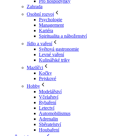
Pro hospodyňky
Zahrada
Osobní rozvoj
Psychologie
Management
Kariéra
Spiritualita a náboženství
Jídlo a vaření
Světová gastronomie
Levné vaření
Kulinářské triky
Mazlíčci
Kočky
Pejskové
Hobby
Modelářství
Včelařství
Rybaření
Letectví
Automobilismus
Adrenalin
Sběratelství
Houbaření