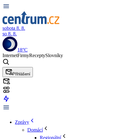
sobota 8. 8.
so 8. 8.
18°C
Internet
Firmy
Recepty
Slovníky
Přihlášení
Zprávy
Domácí
Regionální