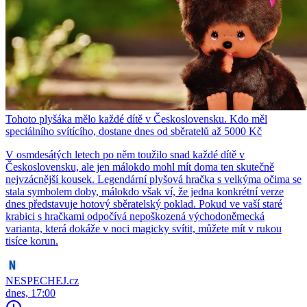
Tohoto plyšáka mělo každé dítě v Československu. Kdo měl
speciálního svítícího, dostane dnes od sběratelů až 5000 Kč
V osmdesátých letech po něm toužilo snad každé dítě v
Československu, ale jen málokdo mohl mít doma ten skutečně
nejvzácnější kousek. Legendární plyšová hračka s velkýma očima se
stala symbolem doby, málokdo však ví, že jedna konkrétní verze
dnes představuje hotový sběratelský poklad. Pokud ve vaší staré
krabici s hračkami odpočívá nepoškozená východoněmecká
varianta, která dokáže v noci magicky svítit, můžete mít v rukou
tisíce korun.
NESPECHEJ.cz
dnes, 17:00