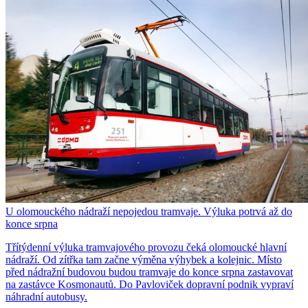
U olomouckého nádraží nepojedou tramvaje. Výluka potrvá až do
konce srpna
Třítýdenní výluka tramvajového provozu čeká olomoucké hlavní
nádraží. Od zítřka tam začne výměna výhybek a kolejnic. Místo
před nádražní budovou budou tramvaje do konce srpna zastavovat
na zastávce Kosmonautů. Do Pavloviček dopravní podnik vypraví
náhradní autobusy.