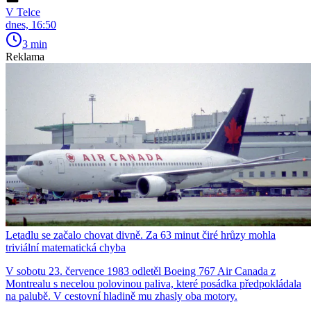
V Telce
dnes, 16:50
3 min
Reklama
Letadlu se začalo chovat divně. Za 63 minut čiré hrůzy mohla
triviální matematická chyba
V sobotu 23. července 1983 odletěl Boeing 767 Air Canada z
Montrealu s necelou polovinou paliva, které posádka předpokládala
na palubě. V cestovní hladině mu zhasly oba motory.