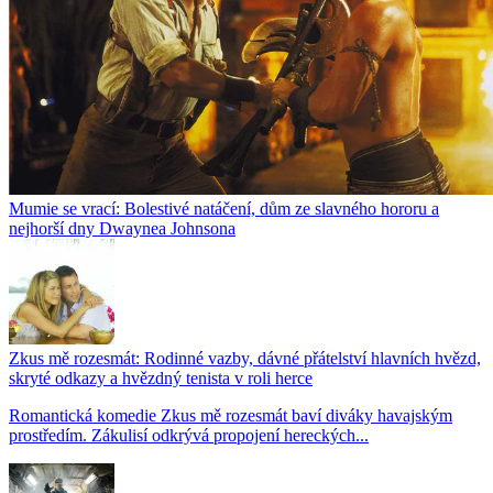
Mumie se vrací: Bolestivé natáčení, dům ze slavného hororu a
nejhorší dny Dwaynea Johnsona
Zkus mě rozesmát: Rodinné vazby, dávné přátelství hlavních hvězd,
skryté odkazy a hvězdný tenista v roli herce
Romantická komedie Zkus mě rozesmát baví diváky havajským
prostředím. Zákulisí odkrývá propojení hereckých...