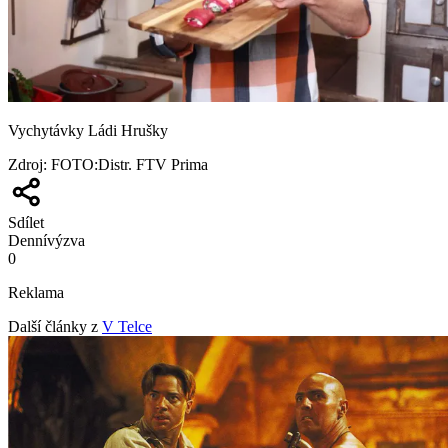
Vychytávky Ládi Hrušky
Zdroj
:
FOTO:Distr. FTV Prima
Sdílet
Denní
výzva
0
Reklama
Další články z
V Telce