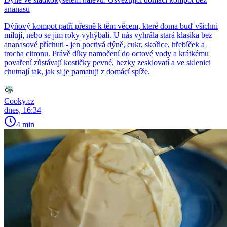
ananasu
Dýňový kompot patří přesně k těm věcem, které doma buď všichni
milují, nebo se jim roky vyhýbali. U nás vyhrála stará klasika bez
ananasové příchuti - jen poctivá dýně, cukr, skořice, hřebíček a
trocha citronu. Právě díky namočení do octové vody a krátkému
povaření zůstávají kostičky pevné, hezky zesklovatí a ve sklenici
chutnají tak, jak si je pamatuji z domácí spíže.
Cooky.cz
dnes, 16:34
4 min