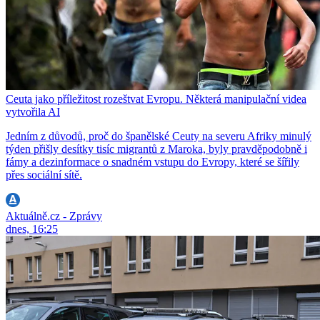
Ceuta jako příležitost rozeštvat Evropu. Některá manipulační videa
vytvořila AI
Jedním z důvodů, proč do španělské Ceuty na severu Afriky minulý
týden přišly desítky tisíc migrantů z Maroka, byly pravděpodobně i
fámy a dezinformace o snadném vstupu do Evropy, které se šířily
přes sociální sítě.
Aktuálně.cz - Zprávy
dnes, 16:25