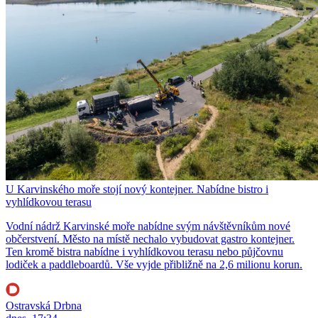
U Karvinského moře stojí nový kontejner. Nabídne bistro i
vyhlídkovou terasu
Vodní nádrž Karvinské moře nabídne svým návštěvníkům nové
občerstvení. Město na místě nechalo vybudovat gastro kontejner.
Ten kromě bistra nabídne i vyhlídkovou terasu nebo půjčovnu
lodiček a paddleboardů. Vše vyjde přibližně na 2,6 milionu korun.
Ostravská Drbna