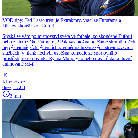
VOD tipy: Ted Lasso trénuje Extraktory, vrací se Futurama a
Disney zkouší svou Euforii
Stýská se vám po mistrovství světa ve fotbale, po skončené Euforii
nebo zlatém věku Futuramy? Pak vás možná potěšíme shrnutím těch
nejvýznamnějších týdenních premiér na tuzemských streamovacích
službách, v nichž nechybí úspěšná komedie ze sportovního
prostředí, retro novinka Ryana Murphyho nebo nová řada kultovní
animované sci-fi.
Kinobox.cz
dnes, 17:03
3 min