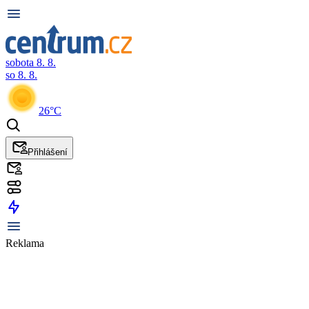
sobota 8. 8.
so 8. 8.
26°C
Přihlášení
Reklama