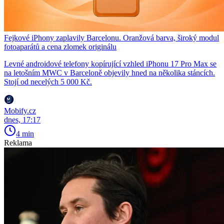
Fejkové iPhony zaplavily Barcelonu. Oranžová barva, široký modul
fotoaparátů a cena zlomek originálu
Levné androidové telefony kopírující vzhled iPhonu 17 Pro Max se
na letošním MWC v Barceloně objevily hned na několika stáncích.
Stojí od necelých 5 000 Kč.
Mobify.cz
dnes, 17:17
4 min
Reklama