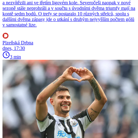
a nezvítězili ani ve třetím ligovém kole. Severočeši naopak v nové
sezoně stále neprohráli a v součtu s úvodními dvěma triumfy mají na
kontě sedm bodů. O trefy se postaralo 10 různých střelců, spolu s
dalšími dvěma zápasy jde o utkání s druhým nejvyšším počtem gólů
v samostatné lize.
Plzeňská Drbna
dnes, 17:30
3 min