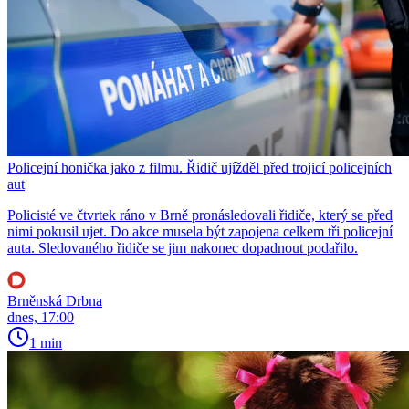
Policejní honička jako z filmu. Řidič ujížděl před trojicí policejních
aut
Policisté ve čtvrtek ráno v Brně pronásledovali řidiče, který se před
nimi pokusil ujet. Do akce musela být zapojena celkem tři policejní
auta. Sledovaného řidiče se jim nakonec dopadnout podařilo.
Brněnská Drbna
dnes, 17:00
1 min