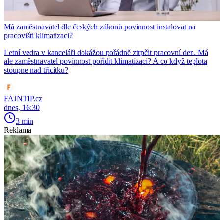
Má zaměstnavatel dle českých zákonů povinnost instalovat na
pracovišti klimatizaci?
Letní vedra v kanceláři dokážou pořádně ztrpčit pracovní den. Má
ale zaměstnavatel povinnost pořídit klimatizaci? A co když teplota
stoupne nad třicítku?
FAJNTIP.cz
dnes, 16:30
3 min
Reklama