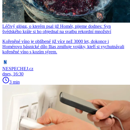
Léčivý glögg, o kterém psal již Homér, pijeme dodnes: Syn
švédského krále si ho objednal na svatbu rekordní množství
Kořeněné víno je oblíbené již více než 3000 let, dokonce i
Homérovo básnické dílo Ilias zmiňuje vojáky, kteří si vychutnávali
kořeněné víno s kozím sýrem.
NESPECHEJ.cz
dnes, 16:30
3 min