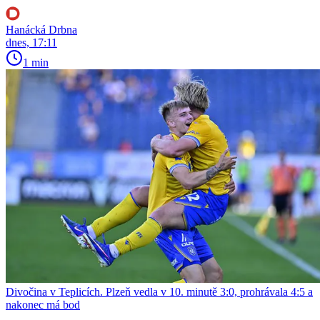
Hanácká Drbna
dnes, 17:11
1 min
Divočina v Teplicích. Plzeň vedla v 10. minutě 3:0, prohrávala 4:5 a
nakonec má bod