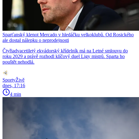
Sparťanský klenot Mercado v hledáčku velkoklubů. Od Rosického
ale dostal nálepku o neprodejnosti
Čtyřiadvacetiletý ekvádorský křídelník má na Letné smlouvu do
roku 2029 a právě rozhodl klíčový duel Ligy mistrů. Sparta ho
pouštět nehodlá.
SportyŽivě
dnes, 17:16
4 min