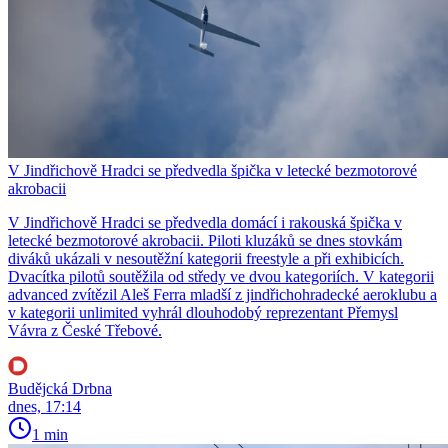
V Jindřichově Hradci se předvedla špička v letecké bezmotorové
akrobacii
V Jindřichově Hradci se předvedla domácí i rakouská špička v
letecké bezmotorové akrobacii. Piloti kluzáků se dnes stovkám
diváků ukázali v nesoutěžní kategorii freestyle a při exhibicích.
Dvacítka pilotů soutěžila od středy ve dvou kategoriích. V kategorii
advanced zvítězil Aleš Ferra mladší z jindřichohradecké aeroklubu a
v kategorii unlimited vyhrál dlouhodobý reprezentant Přemysl
Vávra z České Třebové.
Budějcká Drbna
dnes, 17:14
1 min