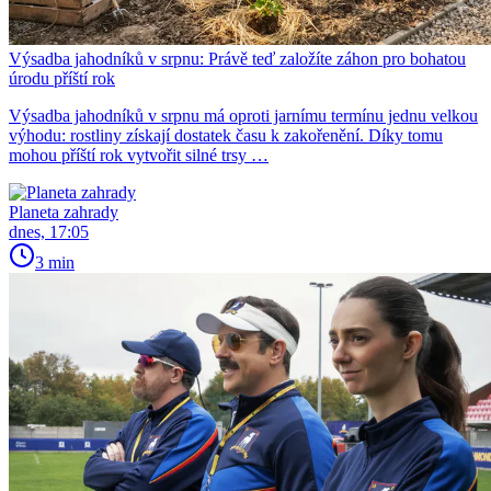
Výsadba jahodníků v srpnu: Právě teď založíte záhon pro bohatou
úrodu příští rok
Výsadba jahodníků v srpnu má oproti jarnímu termínu jednu velkou
výhodu: rostliny získají dostatek času k zakořenění. Díky tomu
mohou příští rok vytvořit silné trsy …
Planeta zahrady
dnes, 17:05
3 min