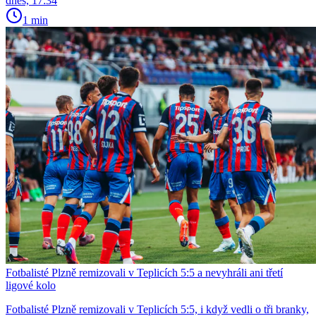
dnes, 17:34
1 min
Fotbalisté Plzně remizovali v Teplicích 5:5 a nevyhráli ani třetí
ligové kolo
Fotbalisté Plzně remizovali v Teplicích 5:5, i když vedli o tři branky,