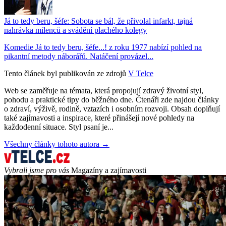
Já to tedy beru, šéfe: Sobota se bál, že přivolal infarkt, tajná
nahrávka milenců a svádění plachého kolegy
Komedie Já to tedy beru, šéfe...! z roku 1977 nabízí pohled na
pikantní metody náborářů. Natáčení provázel...
Tento článek byl publikován ze zdrojů
V Telce
Web se zaměřuje na témata, která propojují zdravý životní styl,
pohodu a praktické tipy do běžného dne. Čtenáři zde najdou články
o zdraví, výživě, rodině, vztazích i osobním rozvoji. Obsah doplňují
také zajímavosti a inspirace, které přinášejí nové pohledy na
každodenní situace. Styl psaní je...
Všechny články tohoto autora →
Vybrali jsme pro vás
Magazíny a zajímavosti