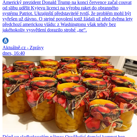
Americký prezident Donald Trump na konci července začal couvat
od slibu udělit Kyjevu licenci na výrobu raket do obranného
systému Patriot. Ukrajinští představitelé tvrdí, že problém mohl být
vyřešen už dávno. O stejné povolení totiž žádali už před dvěma lety
předchozí americkou vládu: z Washingtonu však tehdy bez
jakéhokoliv vysvětlení dorazilo strohé „ne“.
Aktuálně.cz - Zprávy
dnes, 16:40
Dýně ve sladkokyselém nálevu: Osvěžující domácí kompot bez