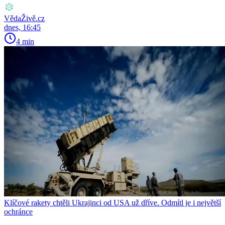
VědaŽivě.cz
dnes, 16:45
4 min
Klíčové rakety chtěli Ukrajinci od USA už dříve. Odmítl je i největší
ochránce