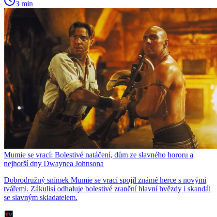
3 min
Mumie se vrací: Bolestivé natáčení, dům ze slavného hororu a
nejhorší dny Dwaynea Johnsona
Dobrodružný snímek Mumie se vrací spojil známé herce s novými
tvářemi. Zákulisí odhaluje bolestivé zranění hlavní hvězdy i skandál
se slavným skladatelem.