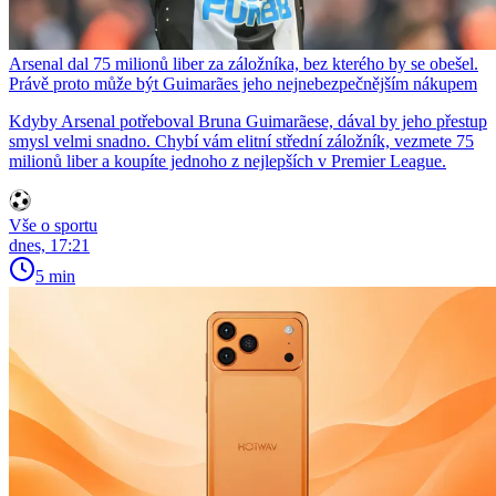
Arsenal dal 75 milionů liber za záložníka, bez kterého by se obešel.
Právě proto může být Guimarães jeho nejnebezpečnějším nákupem
Kdyby Arsenal potřeboval Bruna Guimarãese, dával by jeho přestup
smysl velmi snadno. Chybí vám elitní střední záložník, vezmete 75
milionů liber a koupíte jednoho z nejlepších v Premier League.
Vše o sportu
dnes, 17:21
5 min