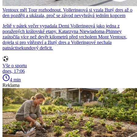
Ventoux měl Tour rozhodnout. Volleringová si vzala žlutý dres až o
den později a ukázala, proč se závod nevyhrává jedním kopcem
Ještě v pátek večer vypadala Demi Volleringová jako jedna z
poražených královské etapy. Katarzyna Niewiadoma-Phinney
zaútočila více než devět kilometrů před vrcholem Mont Ventoux,
dojela si pro vítězství a žlutý dres a Volleringové nechala
patnáctisekundový deficit.
Vše o sportu
dnes, 17:06
4 min
Reklama