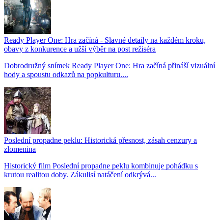
Ready Player One: Hra začíná - Slavné detaily na každém kroku,
obavy z konkurence a užší výběr na post režiséra
Dobrodružný snímek Ready Player One: Hra začíná přináší vizuální
hody a spoustu odkazů na popkulturu....
Poslední propadne peklu: Historická přesnost, zásah cenzury a
zlomenina
Historický film Poslední propadne peklu kombinuje pohádku s
krutou realitou doby. Zákulisí natáčení odkrývá...