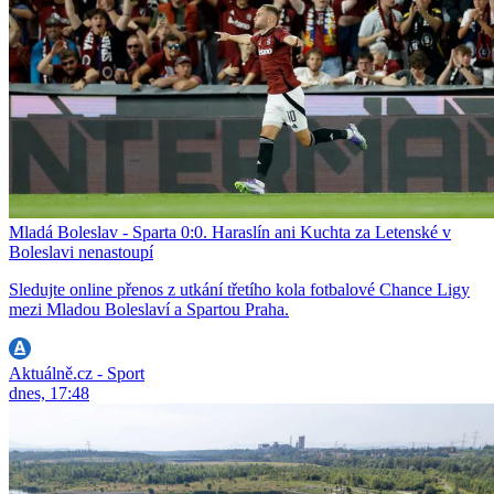
Mladá Boleslav - Sparta 0:0. Haraslín ani Kuchta za Letenské v
Boleslavi nenastoupí
Sledujte online přenos z utkání třetího kola fotbalové Chance Ligy
mezi Mladou Boleslaví a Spartou Praha.
Aktuálně.cz - Sport
dnes, 17:48