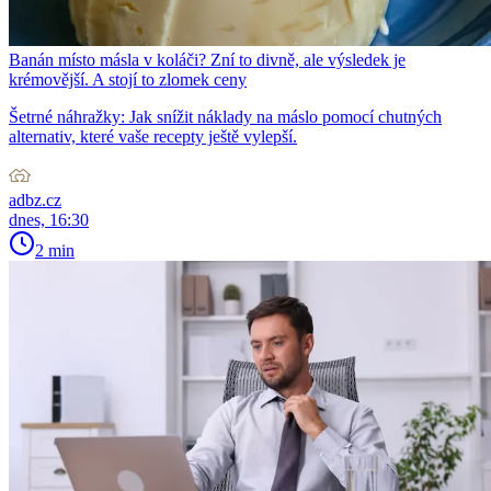
Banán místo másla v koláči? Zní to divně, ale výsledek je
krémovější. A stojí to zlomek ceny
Šetrné náhražky: Jak snížit náklady na máslo pomocí chutných
alternativ, které vaše recepty ještě vylepší.
adbz.cz
dnes, 16:30
2 min