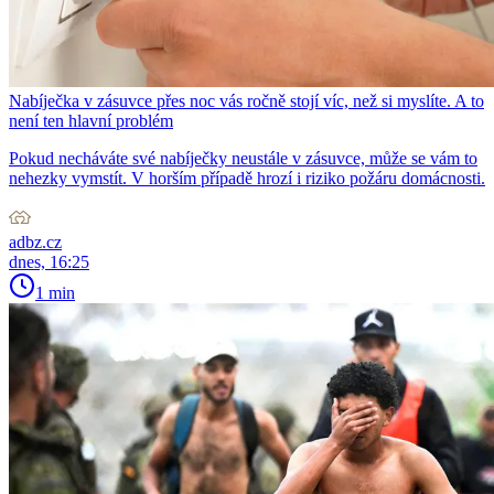
Nabíječka v zásuvce přes noc vás ročně stojí víc, než si myslíte. A to
není ten hlavní problém
Pokud necháváte své nabíječky neustále v zásuvce, může se vám to
nehezky vymstít. V horším případě hrozí i riziko požáru domácnosti.
adbz.cz
dnes, 16:25
1 min