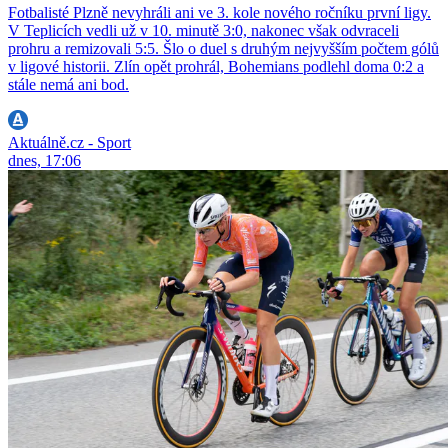
Fotbalisté Plzně nevyhráli ani ve 3. kole nového ročníku první ligy.
V Teplicích vedli už v 10. minutě 3:0, nakonec však odvraceli
prohru a remizovali 5:5. Šlo o duel s druhým nejvyšším počtem gólů
v ligové historii. Zlín opět prohrál, Bohemians podlehl doma 0:2 a
stále nemá ani bod.
Aktuálně.cz - Sport
dnes, 17:06