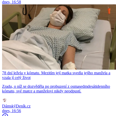
dnes, 16:58
78 dní ležela v kómatu. Mezitím její matka svedla jejího manžela a
vzala jí celý život
Zradu, o níž se dozvěděla po probuzení z osmasedmdesátidenního
kómatu, své matce a manželovi nikdy neodpustí.
DámskýDeník.cz
dnes, 16:56