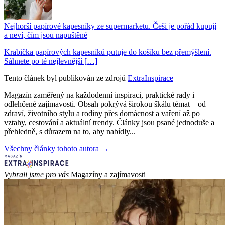
Nejhorší papírové kapesníky ze supermarketu. Češi je pořád kupují
a neví, čím jsou napuštěné
Krabička papírových kapesníků putuje do košíku bez přemýšlení.
Sáhnete po té nejlevnější […]
Tento článek byl publikován ze zdrojů
ExtraInspirace
Magazín zaměřený na každodenní inspiraci, praktické rady i
odlehčené zajímavosti. Obsah pokrývá širokou škálu témat – od
zdraví, životního stylu a rodiny přes domácnost a vaření až po
vztahy, cestování a aktuální trendy. Články jsou psané jednoduše a
přehledně, s důrazem na to, aby nabídly...
Všechny články tohoto autora →
Vybrali jsme pro vás
Magazíny a zajímavosti