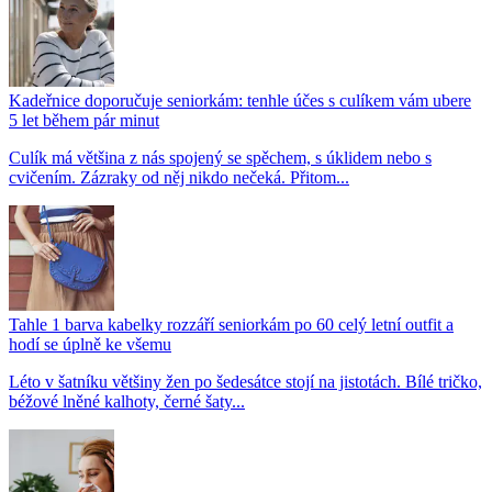
Kadeřnice doporučuje seniorkám: tenhle účes s culíkem vám ubere
5 let během pár minut
Culík má většina z nás spojený se spěchem, s úklidem nebo s
cvičením. Zázraky od něj nikdo nečeká. Přitom...
Tahle 1 barva kabelky rozzáří seniorkám po 60 celý letní outfit a
hodí se úplně ke všemu
Léto v šatníku většiny žen po šedesátce stojí na jistotách. Bílé tričko,
béžové lněné kalhoty, černé šaty...