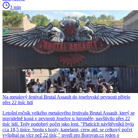
3 min
Na metalový festival Brutal Assault do josefovské pevnosti přijelo
přes 22 tisíc lidí
Letošní ročník velkého metalového festivalu Brutal Assault, který se
pravidelně koná v pevnosti Josefov u Jaroměře, navštívilo přes 22
tisíc lidí. Tedy podobný počet jako loni. "Platících návštěvníků bylo
cca 18,5 tisíce. Spolu s hosty, kapelami, crew atd. se celkový počet
vyšplhal na více než 22 tisíc," uvedl pro Borovan.cz jeden o