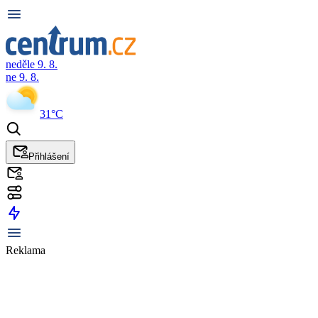
neděle 9. 8.
ne 9. 8.
31°C
Přihlášení
Reklama