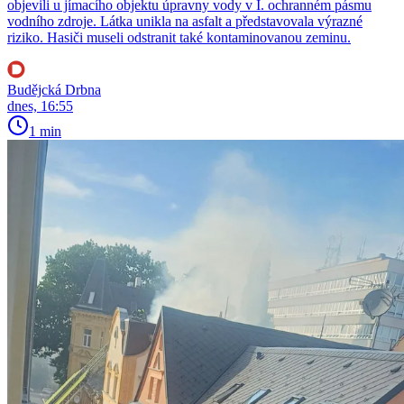
objevili u jímacího objektu úpravny vody v I. ochranném pásmu
vodního zdroje. Látka unikla na asfalt a představovala výrazné
riziko. Hasiči museli odstranit také kontaminovanou zeminu.
Budějcká Drbna
dnes, 16:55
1 min