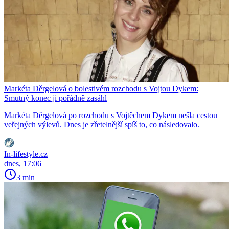
Markéta Děrgelová o bolestivém rozchodu s Vojtou Dykem:
Smutný konec ji pořádně zasáhl
Markéta Děrgelová po rozchodu s Vojtěchem Dykem nešla cestou
veřejných výlevů. Dnes je zřetelnější spíš to, co následovalo.
In-lifestyle.cz
dnes, 17:06
3 min