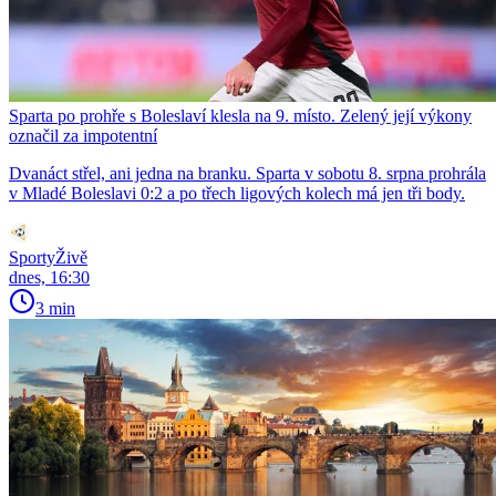
Sparta po prohře s Boleslaví klesla na 9. místo. Zelený její výkony
označil za impotentní
Dvanáct střel, ani jedna na branku. Sparta v sobotu 8. srpna prohrála
v Mladé Boleslavi 0:2 a po třech ligových kolech má jen tři body.
SportyŽivě
dnes, 16:30
3 min