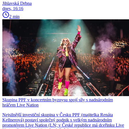
Jihlavská Drbna
dnes, 16:16
2 min
Skupina PPF v koncertním byznysu spojí síly s nadnárodním
hráčem Live Nation
Nejsilnější investiční skupina v Česku PPF (majitelka Renáta
Kellnerová) postaví společný podnik s velkým nadnárodním
promotérem Live Nation (LN; v České republice má dceřinku Live