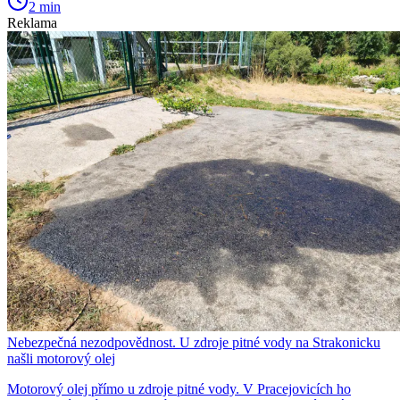
2 min
Reklama
Nebezpečná nezodpovědnost. U zdroje pitné vody na Strakonicku
našli motorový olej
Motorový olej přímo u zdroje pitné vody. V Pracejovicích ho