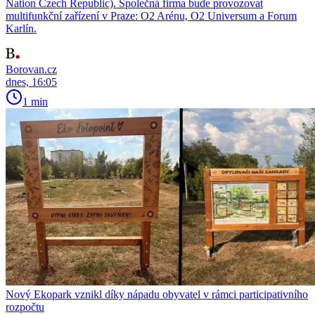
Nation Czech Republic). Společná firma bude provozovat
multifunkční zařízení v Praze: O2 Arénu, O2 Universum a Forum
Karlín.
Borovan.cz
dnes, 16:05
1 min
Nový Ekopark vznikl díky nápadu obyvatel v rámci participativního
rozpočtu