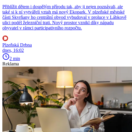
Přiblížit dětem i dospělým přírodu tak, aby ji nejen poznávali, ale
také si k ní vytvářeli vztah má nový Ekopark. V plzeňské městské
části Skvrňany ho centrální obvod vybudoval v proluce v Lábkově
ulici podél železniční trati. Nový prostor vznikl díky nápadu
obyvatel v rámci participativního rozpočtu.
Plzeňská Drbna
dnes, 16:02
2 min
Reklama