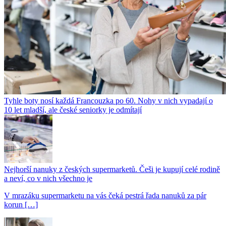
Tyhle boty nosí každá Francouzka po 60. Nohy v nich vypadají o
10 let mladší, ale české seniorky je odmítají
Nejhorší nanuky z českých supermarketů. Češi je kupují celé rodině
a neví, co v nich všechno je
V mrazáku supermarketu na vás čeká pestrá řada nanuků za pár
korun […]