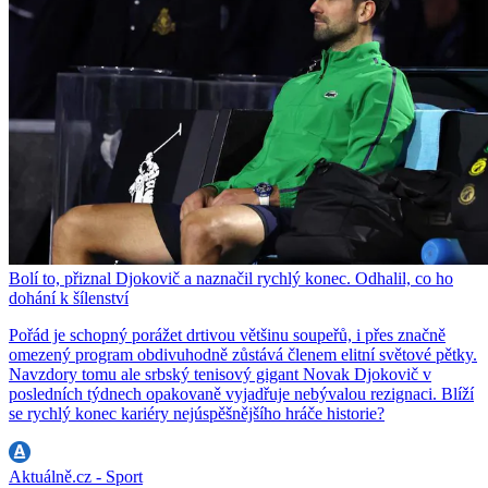
Bolí to, přiznal Djokovič a naznačil rychlý konec. Odhalil, co ho
dohání k šílenství
Pořád je schopný porážet drtivou většinu soupeřů, i přes značně
omezený program obdivuhodně zůstává členem elitní světové pětky.
Navzdory tomu ale srbský tenisový gigant Novak Djokovič v
posledních týdnech opakovaně vyjadřuje nebývalou rezignaci. Blíží
se rychlý konec kariéry nejúspěšnějšího hráče historie?
Aktuálně.cz - Sport