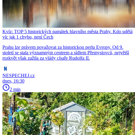
Kvíz: TOP 5 historických památek hlavního města Prahy. Kdo udělá
víc jak 1 chybu, není Čech
Prahu lze právem považovat za historickou perlu Evropy. Od 9.
století se stala významným centrem a sídlem Přemyslovců, největší
rozkvět však zažila za vlády císaře Rudolfa II.
NESPECHEJ.cz
dnes, 16:30
2 min