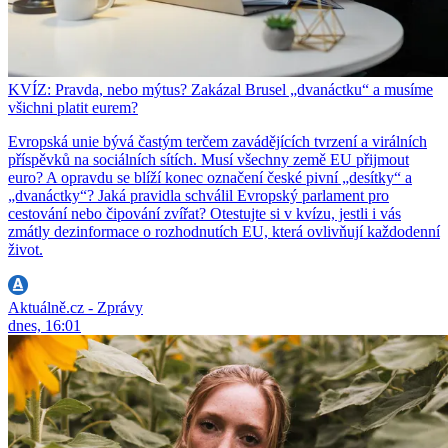
KVÍZ: Pravda, nebo mýtus? Zakázal Brusel „dvanáctku“ a musíme
všichni platit eurem?
Evropská unie bývá častým terčem zavádějících tvrzení a virálních
příspěvků na sociálních sítích. Musí všechny země EU přijmout
euro? A opravdu se blíží konec označení české pivní „desítky“ a
„dvanáctky“? Jaká pravidla schválil Evropský parlament pro
cestování nebo čipování zvířat? Otestujte si v kvízu, jestli i vás
zmátly dezinformace o rozhodnutích EU, která ovlivňují každodenní
život.
Aktuálně.cz - Zprávy
dnes, 16:01