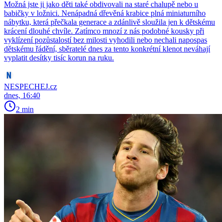
Možná jste ji jako děti také obdivovali na staré chalupě nebo u
babičky v ložnici. Nenápadná dřevěná krabice plná miniaturního
nábytku, která přečkala generace a zdánlivě sloužila jen k dětskému
krácení dlouhé chvíle. Zatímco mnozí z nás podobné kousky při
vyklízení pozůstalostí bez milosti vyhodili nebo nechali napospas
dětskému řádění, sběratelé dnes za tento konkrétní klenot neváhají
vyplatit desítky tisíc korun na ruku.
NESPECHEJ.cz
dnes, 16:40
2 min