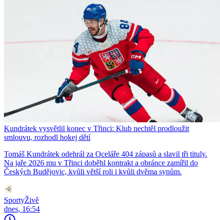
Kundrátek vysvětlil konec v Třinci: Klub nechtěl prodloužit
smlouvu, rozhodl hokej dětí
Tomáš Kundrátek odehrál za Oceláře 404 zápasů a slavil tři tituly.
Na jaře 2026 mu v Třinci doběhl kontrakt a obránce zamířil do
Českých Budějovic, kvůli větší roli i kvůli dvěma synům.
SportyŽivě
dnes, 16:54