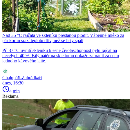
Nad 35 °C rajčata ve skleníku přestanou plodit. Vápenné mléko za
pár korun srazí teplotu dřív, než se listy spálí
Při 37 °C uvnitř skleníku klesne životaschopnost pylu rajčat na
necelých 40 %. Bílý nátěr na skle tomu dokáže zabránit za cenu
jednoho kávového latte.
Chalupáři-Zahrádkáři
dnes, 16:30
4 min
Reklama