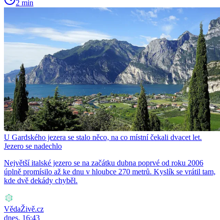
2 min
U Gardského jezera se stalo něco, na co místní čekali dvacet let.
Jezero se nadechlo
Největší italské jezero se na začátku dubna poprvé od roku 2006
úplně promísilo až ke dnu v hloubce 270 metrů. Kyslík se vrátil tam,
kde dvě dekády chyběl.
VědaŽivě.cz
dnes, 16:43