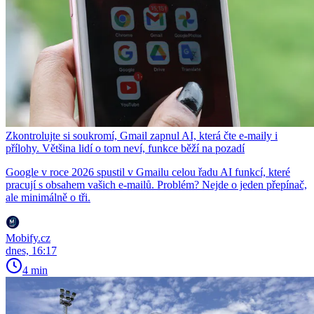
Zkontrolujte si soukromí, Gmail zapnul AI, která čte e-maily i
přílohy. Většina lidí o tom neví, funkce běží na pozadí
Google v roce 2026 spustil v Gmailu celou řadu AI funkcí, které
pracují s obsahem vašich e-mailů. Problém? Nejde o jeden přepínač,
ale minimálně o tři.
Mobify.cz
dnes, 16:17
4 min