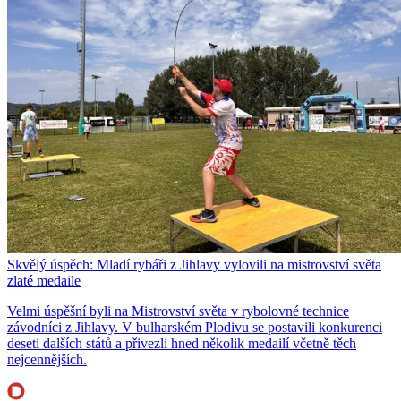
Skvělý úspěch: Mladí rybáři z Jihlavy vylovili na mistrovství světa
zlaté medaile
Velmi úspěšní byli na Mistrovství světa v rybolovné technice
závodníci z Jihlavy. V bulharském Plodivu se postavili konkurenci
deseti dalších států a přivezli hned několik medailí včetně těch
nejcennějších.