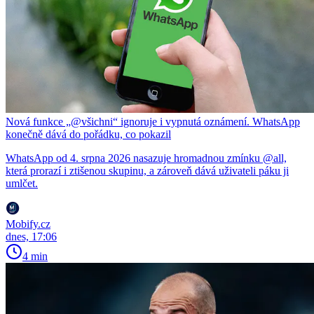
Nová funkce „@všichni“ ignoruje i vypnutá oznámení. WhatsApp
konečně dává do pořádku, co pokazil
WhatsApp od 4. srpna 2026 nasazuje hromadnou zmínku @all,
která prorazí i ztišenou skupinu, a zároveň dává uživateli páku ji
umlčet.
Mobify.cz
dnes, 17:06
4 min