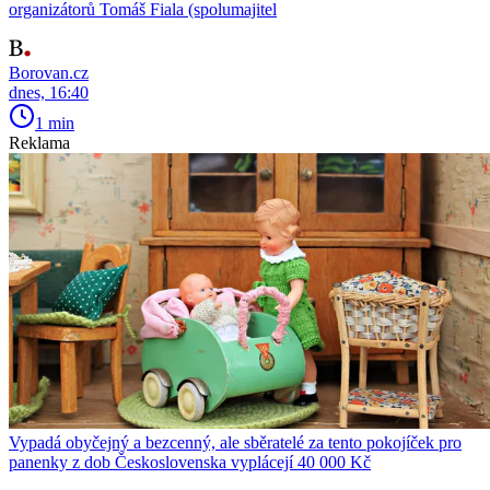
organizátorů Tomáš Fiala (spolumajitel
Borovan.cz
dnes, 16:40
1 min
Reklama
Vypadá obyčejný a bezcenný, ale sběratelé za tento pokojíček pro
panenky z dob Československa vyplácejí 40 000 Kč