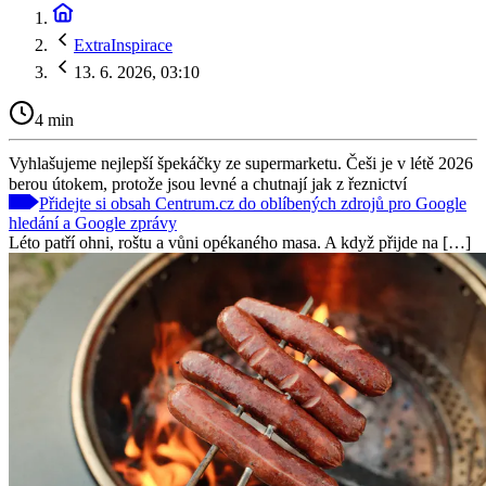
ExtraInspirace
13. 6. 2026, 03:10
4 min
Vyhlašujeme nejlepší špekáčky ze supermarketu. Češi je v létě 2026
berou útokem, protože jsou levné a chutnají jak z řeznictví
Přidejte si obsah Centrum.cz do oblíbených zdrojů pro Google
hledání a Google zprávy
Léto patří ohni, roštu a vůni opékaného masa. A když přijde na […]