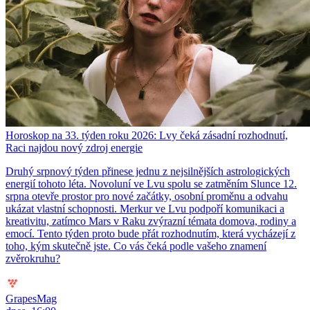
Horoskop na 33. týden roku 2026: Lvy čeká zásadní rozhodnutí,
Raci najdou nový zdroj energie
Druhý srpnový týden přinese jednu z nejsilnějších astrologických
energií tohoto léta. Novoluní ve Lvu spolu se zatměním Slunce 12.
srpna otevře prostor pro nové začátky, osobní proměnu a odvahu
ukázat vlastní schopnosti. Merkur ve Lvu podpoří komunikaci a
kreativitu, zatímco Mars v Raku zvýrazní témata domova, rodiny a
emocí. Tento týden proto bude přát rozhodnutím, která vycházejí z
toho, kým skutečně jste. Co vás čeká podle vašeho znamení
zvěrokruhu?
GrapesMag