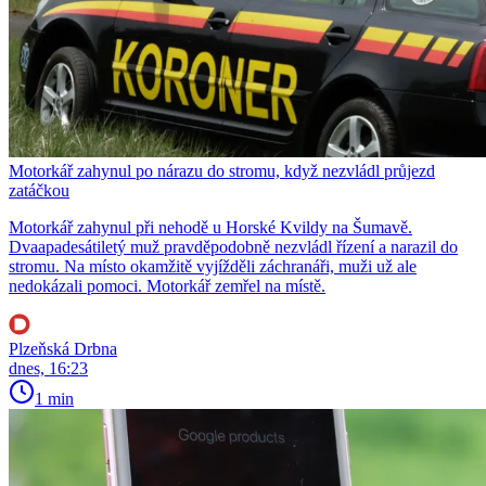
Motorkář zahynul po nárazu do stromu, když nezvládl průjezd
zatáčkou
Motorkář zahynul při nehodě u Horské Kvildy na Šumavě.
Dvaapadesátiletý muž pravděpodobně nezvládl řízení a narazil do
stromu. Na místo okamžitě vyjížděli záchranáři, muži už ale
nedokázali pomoci. Motorkář zemřel na místě.
Plzeňská Drbna
dnes, 16:23
1 min