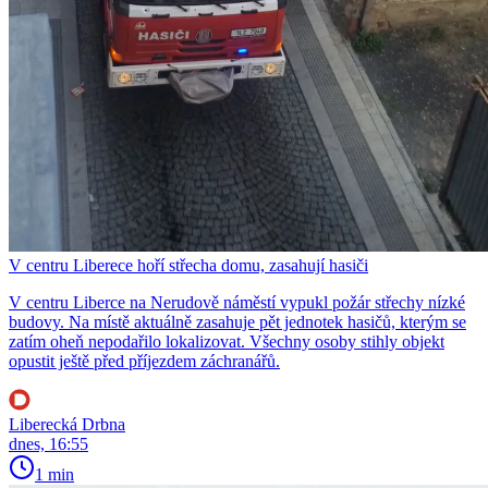
V centru Liberece hoří střecha domu, zasahují hasiči
V centru Liberce na Nerudově náměstí vypukl požár střechy nízké
budovy. Na místě aktuálně zasahuje pět jednotek hasičů, kterým se
zatím oheň nepodařilo lokalizovat. Všechny osoby stihly objekt
opustit ještě před příjezdem záchranářů.
Liberecká Drbna
dnes, 16:55
1 min