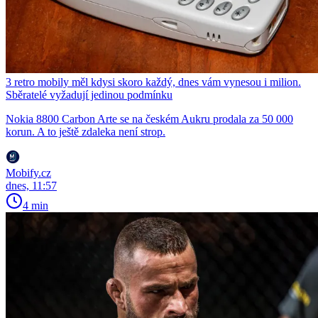
3 retro mobily měl kdysi skoro každý, dnes vám vynesou i milion.
Sběratelé vyžadují jedinou podmínku
Nokia 8800 Carbon Arte se na českém Aukru prodala za 50 000
korun. A to ještě zdaleka není strop.
Mobify.cz
dnes, 11:57
4 min