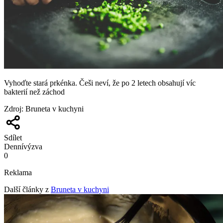
Vyhoďte stará prkénka. Češi neví, že po 2 letech obsahují víc
bakterií než záchod
Zdroj
:
Bruneta v kuchyni
Sdílet
Denní
výzva
0
Reklama
Další články z
Bruneta v kuchyni