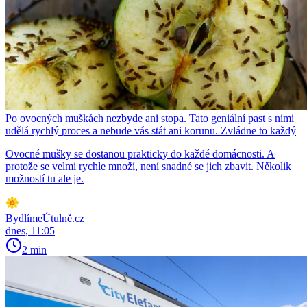
Po ovocných muškách nezbyde ani stopa. Tato geniální past s nimi
udělá rychlý proces a nebude vás stát ani korunu. Zvládne to každý
Ovocné mušky se dostanou prakticky do každé domácnosti. A
protože se velmi rychle množí, není snadné se jich zbavit. Několik
možností tu ale je.
BydlímeÚtulně.cz
dnes, 11:05
2 min