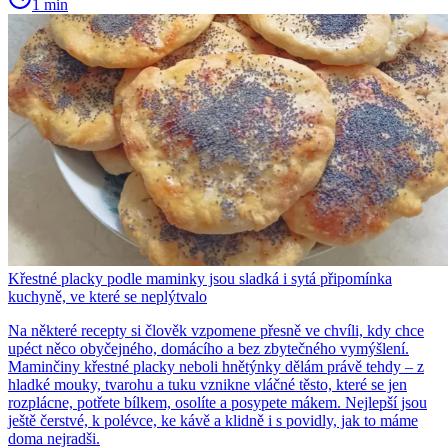
1 min
Křestné placky podle maminky jsou sladká i sytá připomínka
kuchyně, ve které se neplýtvalo
Na některé recepty si člověk vzpomene přesně ve chvíli, kdy chce
upéct něco obyčejného, domácího a bez zbytečného vymýšlení.
Maminčiny křestné placky neboli hnětýnky dělám právě tehdy – z
hladké mouky, tvarohu a tuku vznikne vláčné těsto, které se jen
rozplácne, potřete bílkem, osolíte a posypete mákem. Nejlepší jsou
ještě čerstvé, k polévce, ke kávě a klidně i s povidly, jak to máme
doma nejradši.