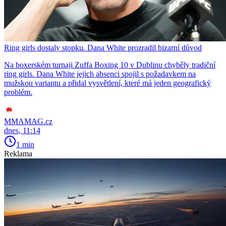
Ring girls dostaly stopku. Dana White prozradil bizarní důvod
Na boxerském turnaji Zuffa Boxing 10 v Dublinu chyběly tradiční
ring girls. Dana White jejich absenci spojil s požadavkem na
mužskou variantu a přidal vysvětlení, které má jeden geografický
problém.
MMAMAG.cz
dnes, 11:14
1 min
Reklama