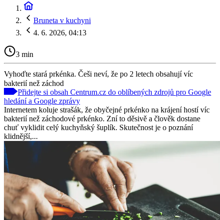
Bruneta v kuchyni
4. 6. 2026, 04:13
3 min
Vyhoďte stará prkénka. Češi neví, že po 2 letech obsahují víc
bakterií než záchod
Přidejte si obsah Centrum.cz do oblíbených zdrojů pro Google
hledání a Google zprávy
Internetem koluje strašák, že obyčejné prkénko na krájení hostí víc
bakterií než záchodové prkénko. Zní to děsivě a člověk dostane
chuť vyklidit celý kuchyňský šuplík. Skutečnost je o poznání
klidnější,...