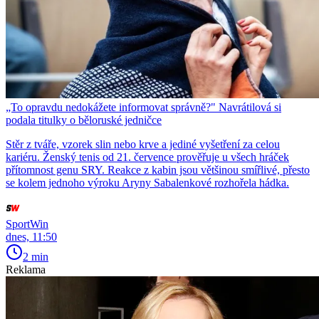
„To opravdu nedokážete informovat správně?" Navrátilová si
podala titulky o běloruské jedničce
Stěr z tváře, vzorek slin nebo krve a jediné vyšetření za celou
kariéru. Ženský tenis od 21. července prověřuje u všech hráček
přítomnost genu SRY. Reakce z kabin jsou většinou smířlivé, přesto
se kolem jednoho výroku Aryny Sabalenkové rozhořela hádka.
SportWin
dnes, 11:50
2 min
Reklama