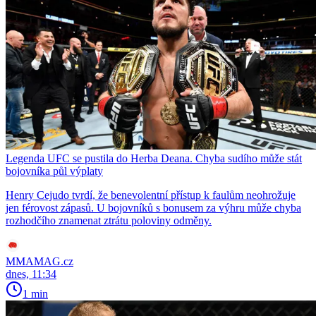
Legenda UFC se pustila do Herba Deana. Chyba sudího může stát
bojovníka půl výplaty
Henry Cejudo tvrdí, že benevolentní přístup k faulům neohrožuje
jen férovost zápasů. U bojovníků s bonusem za výhru může chyba
rozhodčího znamenat ztrátu poloviny odměny.
MMAMAG.cz
dnes, 11:34
1 min