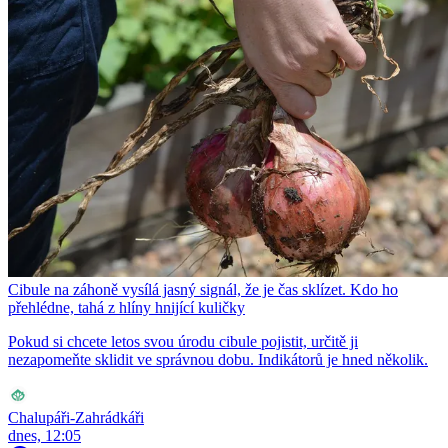
Cibule na záhoně vysílá jasný signál, že je čas sklízet. Kdo ho
přehlédne, tahá z hlíny hnijící kuličky
Pokud si chcete letos svou úrodu cibule pojistit, určitě ji
nezapomeňte sklidit ve správnou dobu. Indikátorů je hned několik.
Chalupáři-Zahrádkáři
dnes, 12:05