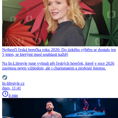
Nejhezčí česká herečka roku 2026: Do úzkého výběru se dostalo jen
5 jmen, se kterými musí souhlasit každý
Na In-Lifestyle jsme vybrali pět českých hereček, které v roce 2026
zaujmou nejen vzhledem, ale i charismatem a profesní jistotou.
In-lifestyle.cz
dnes, 11:41
4 min