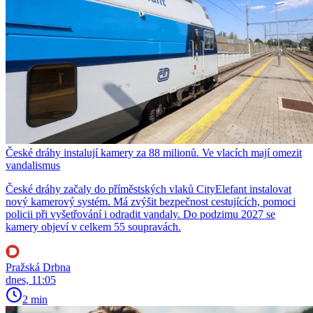
České dráhy instalují kamery za 88 milionů. Ve vlacích mají omezit
vandalismus
České dráhy začaly do příměstských vlaků CityElefant instalovat
nový kamerový systém. Má zvýšit bezpečnost cestujících, pomoci
policii při vyšetřování i odradit vandaly. Do podzimu 2027 se
kamery objeví v celkem 55 soupravách.
Pražská Drbna
dnes, 11:05
2 min