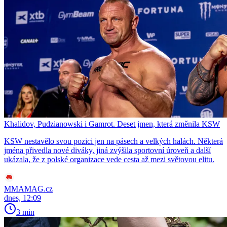
Khalidov, Pudzianowski i Gamrot. Deset jmen, která změnila KSW
KSW nestavělo svou pozici jen na pásech a velkých halách. Některá
jména přivedla nové diváky, jiná zvýšila sportovní úroveň a další
ukázala, že z polské organizace vede cesta až mezi světovou elitu.
MMAMAG.cz
dnes, 12:09
3 min