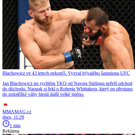
Blachowicz ve 43 letech nekončí. Vyzval bývalého šampiona UFC
Jan Blachowicz po rychlém TKO od Navaja Stirlinga neřeší odchod
do důchodu. Naopak si řekl o Roberta Whittakera, který po přestupu
do polotěžké váhy hledá další velké jméno.
MMAMAG.cz
dnes, 11:29
1 min
Reklama