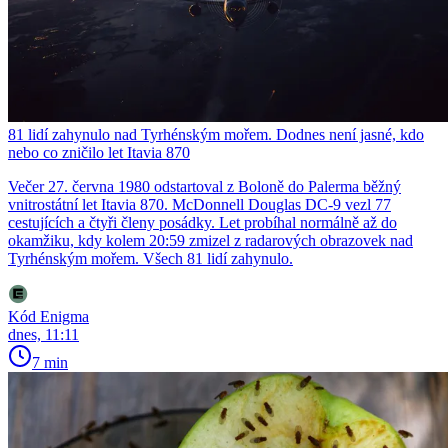
81 lidí zahynulo nad Tyrhénským mořem. Dodnes není jasné, kdo
nebo co zničilo let Itavia 870
Večer 27. června 1980 odstartoval z Boloně do Palerma běžný
vnitrostátní let Itavia 870. McDonnell Douglas DC-9 vezl 77
cestujících a čtyři členy posádky. Let probíhal normálně až do
okamžiku, kdy kolem 20:59 zmizel z radarových obrazovek nad
Tyrhénským mořem. Všech 81 lidí zahynulo.
Kód Enigma
dnes, 11:11
7 min