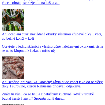
chcete obrátit, se rozjedou na kaši a z...
Ani ocet, ani cukr: nakládané okurky zůstanou křupavé díky 1 věci,
co běžně končí v koši
Otevřete v lednu sklenici s vlastnoručně naloženými okurkami, těšíte
se na to křupnutí k řízku, a místo něj...
Ani skořice, ani vanilka. Jablečný závin bude vonět jako od babičky
díky 1 surovině, kterou Rakušané přidávají odjakživa
Znáte tu vůni, co se linula z babiččiny kuchyně, když v troubě
bublal čerstvý závin? Spousta lidí ji dnes...