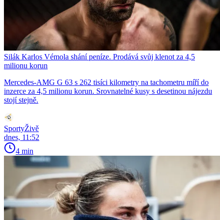
Silák Karlos Vémola shání peníze. Prodává svůj klenot za 4,5
milionu korun
Mercedes-AMG G 63 s 262 tisíci kilometry na tachometru míří do
inzerce za 4,5 milionu korun. Srovnatelné kusy s desetinou nájezdu
stojí stejně.
SportyŽivě
dnes, 11:52
4 min