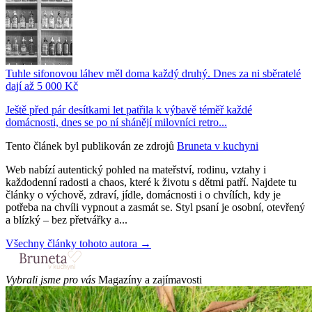
Tuhle sifonovou láhev měl doma každý druhý. Dnes za ni sběratelé
dají až 5 000 Kč
Ještě před pár desítkami let patřila k výbavě téměř každé
domácnosti, dnes se po ní shánějí milovníci retro...
Tento článek byl publikován ze zdrojů
Bruneta v kuchyni
Web nabízí autentický pohled na mateřství, rodinu, vztahy i
každodenní radosti a chaos, které k životu s dětmi patří. Najdete tu
články o výchově, zdraví, jídle, domácnosti i o chvílích, kdy je
potřeba na chvíli vypnout a zasmát se. Styl psaní je osobní, otevřený
a blízký – bez přetvářky a...
Všechny články tohoto autora →
Vybrali jsme pro vás
Magazíny a zajímavosti