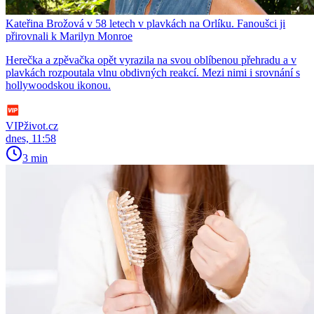
Kateřina Brožová v 58 letech v plavkách na Orlíku. Fanoušci ji
přirovnali k Marilyn Monroe
Herečka a zpěvačka opět vyrazila na svou oblíbenou přehradu a v
plavkách rozpoutala vlnu obdivných reakcí. Mezi nimi i srovnání s
hollywoodskou ikonou.
VIPživot.cz
dnes, 11:58
3 min