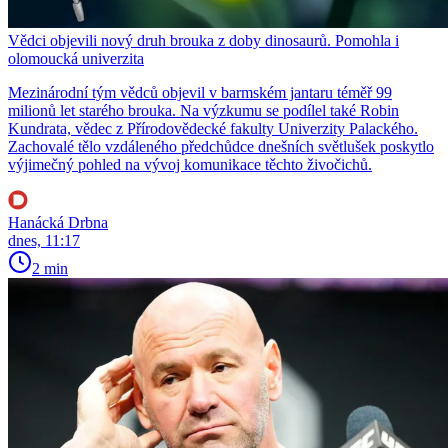
Vědci objevili nový druh brouka z doby dinosaurů. Pomohla i
olomoucká univerzita
Mezinárodní tým vědců objevil v barmském jantaru téměř 99
milionů let starého brouka. Na výzkumu se podílel také Robin
Kundrata, vědec z Přírodovědecké fakulty Univerzity Palackého.
Zachovalé tělo vzdáleného předchůdce dnešních světlušek poskytlo
výjimečný pohled na vývoj komunikace těchto živočichů.
Hanácká Drbna
dnes, 11:17
2 min