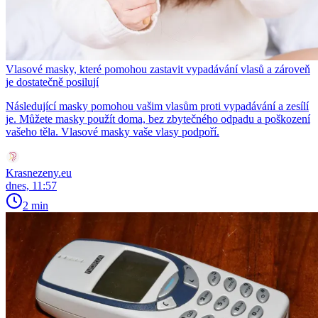
Vlasové masky, které pomohou zastavit vypadávání vlasů a zároveň
je dostatečně posilují
Následující masky pomohou vašim vlasům proti vypadávání a zesílí
je. Můžete masky použít doma, bez zbytečného odpadu a poškození
vašeho těla. Vlasové masky vaše vlasy podpoří.
Krasnezeny.eu
dnes, 11:57
2 min