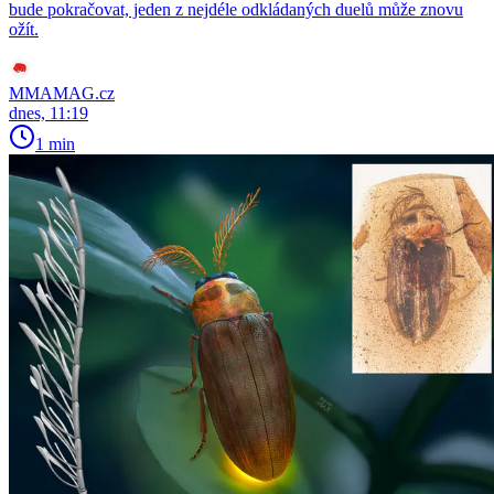
bude pokračovat, jeden z nejdéle odkládaných duelů může znovu
ožít.
MMAMAG.cz
dnes, 11:19
1 min