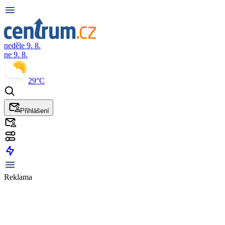
neděle 9. 8.
ne 9. 8.
29°C
Přihlášení
Reklama