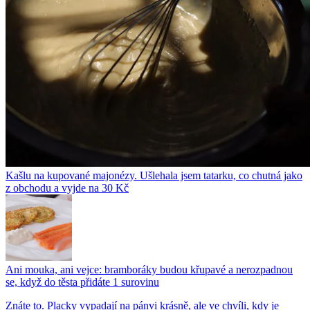
Kašlu na kupované majonézy. Ušlehala jsem tatarku, co chutná jako
z obchodu a vyjde na 30 Kč
Ani mouka, ani vejce: bramboráky budou křupavé a nerozpadnou
se, když do těsta přidáte 1 surovinu
Znáte to. Placky vypadají na pánvi krásně, ale ve chvíli, kdy je