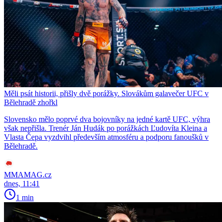
Měli psát historii, přišly dvě porážky. Slovákům galavečer UFC v
Bělehradě zhořkl
Slovensko mělo poprvé dva bojovníky na jedné kartě UFC, výhra
však nepřišla. Trenér Ján Hudák po porážkách Ľudovíta Kleina a
Vlasta Čepa vyzdvihl především atmosféru a podporu fanoušků v
Bělehradě.
MMAMAG.cz
dnes, 11:41
1 min