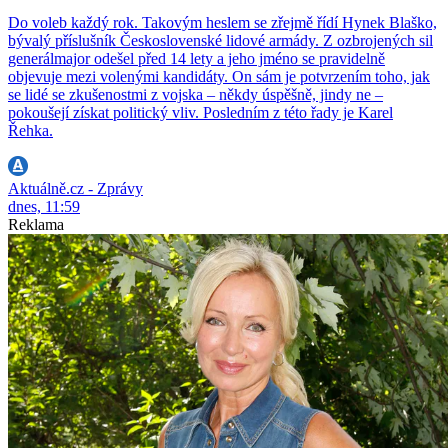
Do voleb každý rok. Takovým heslem se zřejmě řídí Hynek Blaško,
bývalý příslušník Československé lidové armády. Z ozbrojených sil
generálmajor odešel před 14 lety a jeho jméno se pravidelně
objevuje mezi volenými kandidáty. On sám je potvrzením toho, jak
se lidé se zkušenostmi z vojska – někdy úspěšně, jindy ne –
pokoušejí získat politický vliv. Posledním z této řady je Karel
Řehka.
Aktuálně.cz - Zprávy
dnes, 11:59
Reklama