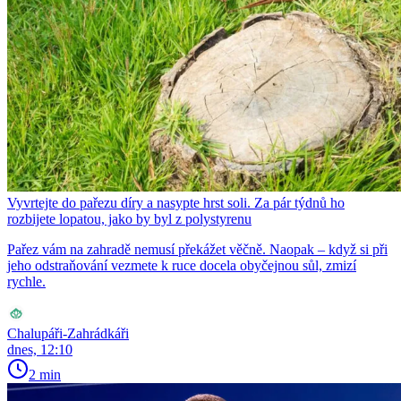
Vyvrtejte do pařezu díry a nasypte hrst soli. Za pár týdnů ho
rozbijete lopatou, jako by byl z polystyrenu
Pařez vám na zahradě nemusí překážet věčně. Naopak – když si při
jeho odstraňování vezmete k ruce docela obyčejnou sůl, zmizí
rychle.
Chalupáři-Zahrádkáři
dnes, 12:10
2 min