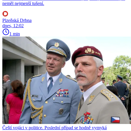
neměl nejmenší tušení.
Plzeňská Drbna
dnes, 12:02
1 min
Čeští vojáci v politice. Poslední případ se hodně vymyká