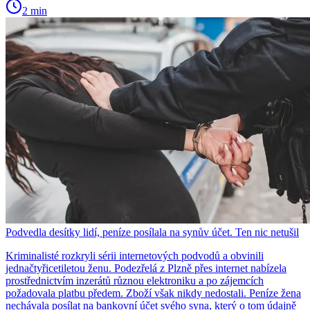
2 min
Podvedla desítky lidí, peníze posílala na synův účet. Ten nic netušil
Kriminalisté rozkryli sérii internetových podvodů a obvinili
jednačtyřicetiletou ženu. Podezřelá z Plzně přes internet nabízela
prostřednictvím inzerátů různou elektroniku a po zájemcích
požadovala platbu předem. Zboží však nikdy nedostali. Peníze žena
nechávala posílat na bankovní účet svého syna, který o tom údajně