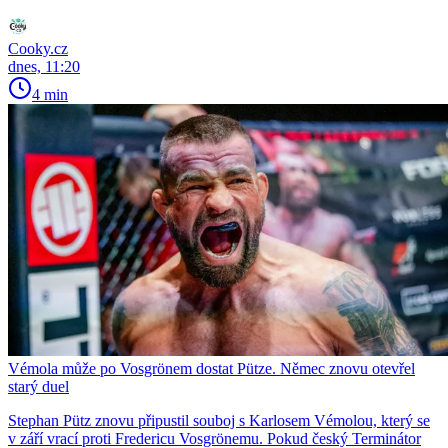
Cooky.cz
dnes, 11:20
4 min
Vémola může po Vosgrönem dostat Pütze. Němec znovu otevřel
starý duel
Stephan Pütz znovu připustil souboj s Karlosem Vémolou, který se
v září vrací proti Fredericu Vosgrönemu. Pokud český Terminátor