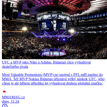
UFC a MVP jako Nike a Adidas. Bidarian chce vybudovat
skutečného rivala
Most Valuable Promotions (MVP) po spojení s PFL míří naplno do
MMA. Šéf MVP Nakisa Bidarian přiznává velký náskok UFC, jeho
cílem je ale během několika let vybudovat druhou globální značku.
MMAMAG.cz
dnes, 11:24