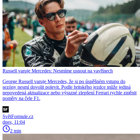
Russell varuje Mercedes: Nesmíme usnout na vavřínech
George Russell varuje Mercedes, že si po úspěšném vstupu do
sezóny nesmí dovolit polevit. Podle britského jezdce může jediná
nepovedená aktualizace nebo výrazné zlepšení Ferrari rychle změnit
poměry na čele F1.
SvětFormule.cz
dnes, 11:04
2 min