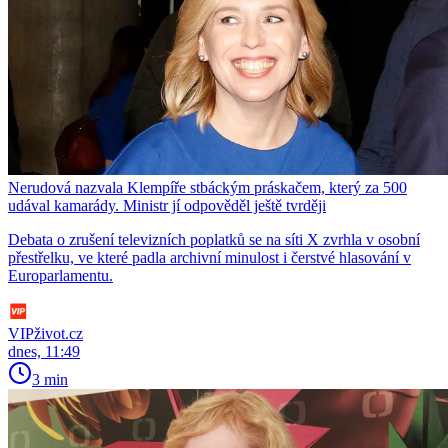
Nerudová nazvala Klempíře stbáckým práskačem, který za 500
udával kamarády. Ministr jí odpověděl ještě tvrději
Debata o zrušení televizních poplatků se na síti X zvrhla v osobní
přestřelku, ve které padla archivní minulost i čerstvé hlasování v
Europarlamentu.
VIPživot.cz
dnes, 11:49
3 min