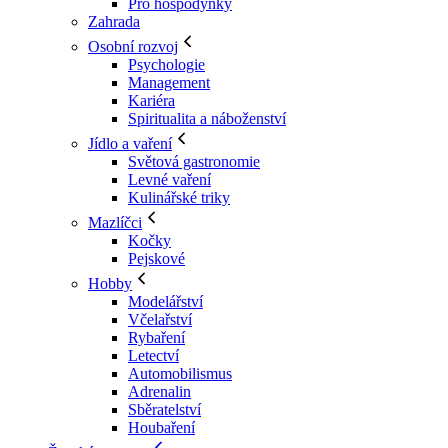
Pro hospodyňky
Zahrada
Osobní rozvoj
Psychologie
Management
Kariéra
Spiritualita a náboženství
Jídlo a vaření
Světová gastronomie
Levné vaření
Kulinářské triky
Mazlíčci
Kočky
Pejskové
Hobby
Modelářství
Včelařství
Rybaření
Letectví
Automobilismus
Adrenalin
Sběratelství
Houbaření