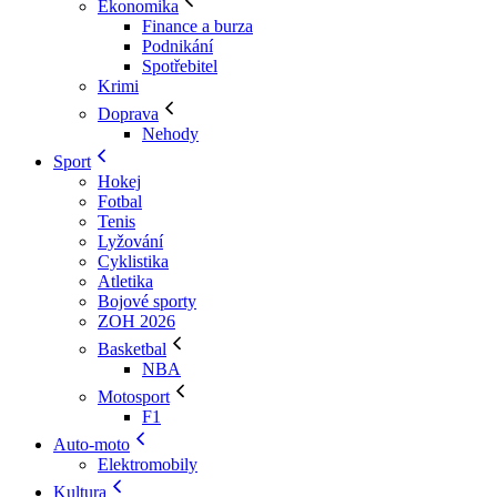
Ekonomika
Finance a burza
Podnikání
Spotřebitel
Krimi
Doprava
Nehody
Sport
Hokej
Fotbal
Tenis
Lyžování
Cyklistika
Atletika
Bojové sporty
ZOH 2026
Basketbal
NBA
Motosport
F1
Auto-moto
Elektromobily
Kultura