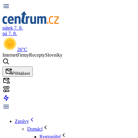
pátek 7. 8.
pá 7. 8.
26°C
Internet
Firmy
Recepty
Slovníky
Přihlášení
Zprávy
Domácí
Regionální