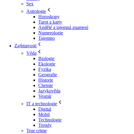
Sex
Astrologie
Horoskopy
Tarot a karty
Andělé a tajemná znamení
Numerologie
Tajemno
Zajímavosti
Věda
Biologie
Ekologie
Fyzika
Geografie
Historie
Chemie
Jazykověda
Vesmír
IT a technologie
Digital
Mobil
Technologie
Trendy
True crime