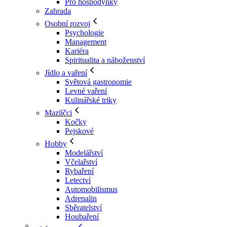
Pro hospodyňky
Zahrada
Osobní rozvoj
Psychologie
Management
Kariéra
Spiritualita a náboženství
Jídlo a vaření
Světová gastronomie
Levné vaření
Kulinářské triky
Mazlíčci
Kočky
Pejskové
Hobby
Modelářství
Včelařství
Rybaření
Letectví
Automobilismus
Adrenalin
Sběratelství
Houbaření