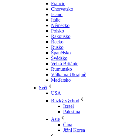
Francie
Chorvatsko
Island
Itálie
Německo
Polsko
Rakousko
Řecko
Rusko
Španělsko
Švédsko
Velká Británie
Rumunsko
Válka na Ukrajině
Maďarsko
Svět
USA
Blízký východ
Izrael
Palestina
Asie
Čína
Jižní Korea