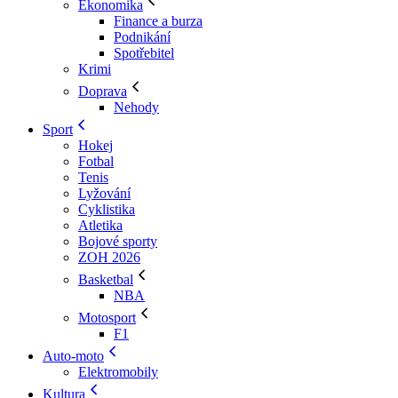
Ekonomika
Finance a burza
Podnikání
Spotřebitel
Krimi
Doprava
Nehody
Sport
Hokej
Fotbal
Tenis
Lyžování
Cyklistika
Atletika
Bojové sporty
ZOH 2026
Basketbal
NBA
Motosport
F1
Auto-moto
Elektromobily
Kultura