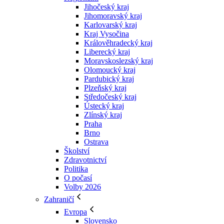
Jihočeský kraj
Jihomoravský kraj
Karlovarský kraj
Kraj Vysočina
Králověhradecký kraj
Liberecký kraj
Moravskoslezský kraj
Olomoucký kraj
Pardubický kraj
Plzeňský kraj
Středočeský kraj
Ústecký kraj
Zlínský kraj
Praha
Brno
Ostrava
Školství
Zdravotnictví
Politika
O počasí
Volby 2026
Zahraničí
Evropa
Slovensko