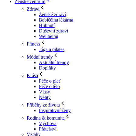
Ženské centrum
Zdraví
Ženské zdraví
Babiččina lékárna
Hubnutí
Duševní zdraví
Wellbeing
Fitness
Jóga a pilates
Módní trendy
Aktuální trendy
Doplňky
Krása
Péče o pleť
Péče o tělo
Vlasy
Nehty
Příběhy ze života
Inspirativní ženy
Rodina & komunita
Výchova
Přátelství
Vztahy