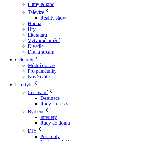
Filmy & kino
Televize
Reality show
Hudba
Hry
Literatura
Výtvarné umění
Divadlo
Digi a stream
Celebrity
Módní policie
Pro pamětníky
Nové tváře
Lifestyle
Cestování
Destinace
Rady na cesty
Bydlení
Interiery
Rady do domu
DIY
Pro kutily