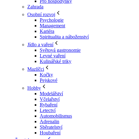
Pro hospodyňky
Zahrada
Osobní rozvoj
Psychologie
Management
Kariéra
Spiritualita a náboženství
Jídlo a vaření
Světová gastronomie
Levné vaření
Kulinářské triky
Mazlíčci
Kočky
Pejskové
Hobby
Modelářství
Včelařství
Rybaření
Letectví
Automobilismus
Adrenalin
Sběratelství
Houbaření