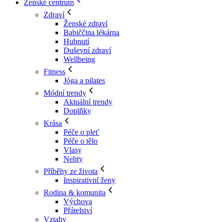
Ženské centrum
Zdraví
Ženské zdraví
Babiččina lékárna
Hubnutí
Duševní zdraví
Wellbeing
Fitness
Jóga a pilates
Módní trendy
Aktuální trendy
Doplňky
Krása
Péče o pleť
Péče o tělo
Vlasy
Nehty
Příběhy ze života
Inspirativní ženy
Rodina & komunita
Výchova
Přátelství
Vztahy