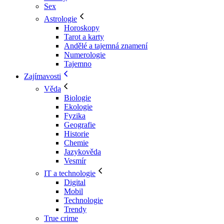
Sex
Astrologie
Horoskopy
Tarot a karty
Andělé a tajemná znamení
Numerologie
Tajemno
Zajímavosti
Věda
Biologie
Ekologie
Fyzika
Geografie
Historie
Chemie
Jazykověda
Vesmír
IT a technologie
Digital
Mobil
Technologie
Trendy
True crime