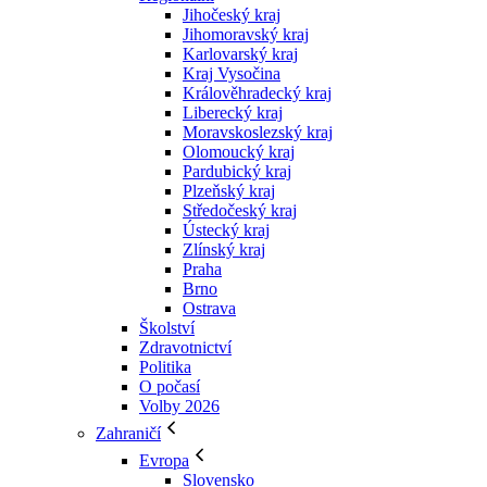
Jihočeský kraj
Jihomoravský kraj
Karlovarský kraj
Kraj Vysočina
Králověhradecký kraj
Liberecký kraj
Moravskoslezský kraj
Olomoucký kraj
Pardubický kraj
Plzeňský kraj
Středočeský kraj
Ústecký kraj
Zlínský kraj
Praha
Brno
Ostrava
Školství
Zdravotnictví
Politika
O počasí
Volby 2026
Zahraničí
Evropa
Slovensko