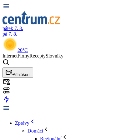
pátek 7. 8.
pá 7. 8.
20°C
Internet
Firmy
Recepty
Slovníky
Přihlášení
Zprávy
Domácí
Regionální