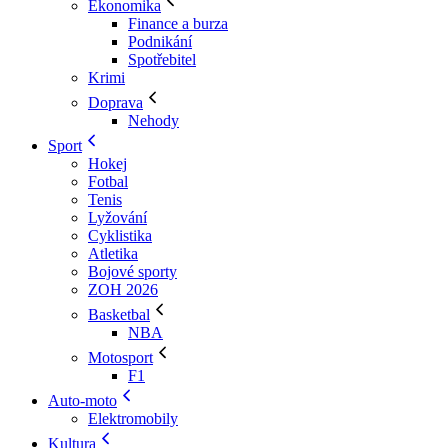
Ekonomika
Finance a burza
Podnikání
Spotřebitel
Krimi
Doprava
Nehody
Sport
Hokej
Fotbal
Tenis
Lyžování
Cyklistika
Atletika
Bojové sporty
ZOH 2026
Basketbal
NBA
Motosport
F1
Auto-moto
Elektromobily
Kultura