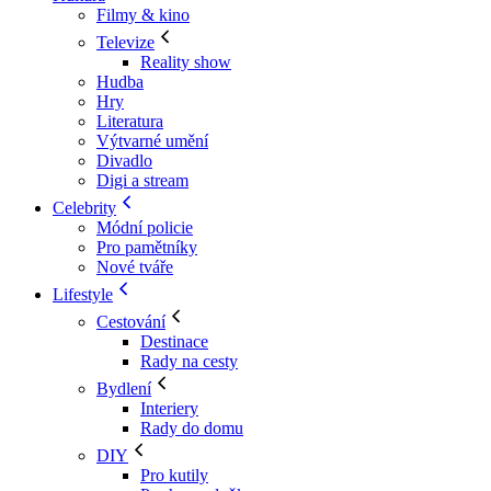
Filmy & kino
Televize
Reality show
Hudba
Hry
Literatura
Výtvarné umění
Divadlo
Digi a stream
Celebrity
Módní policie
Pro pamětníky
Nové tváře
Lifestyle
Cestování
Destinace
Rady na cesty
Bydlení
Interiery
Rady do domu
DIY
Pro kutily