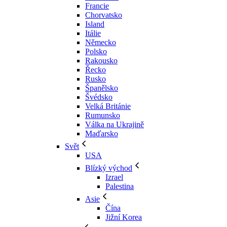
Francie
Chorvatsko
Island
Itálie
Německo
Polsko
Rakousko
Řecko
Rusko
Španělsko
Švédsko
Velká Británie
Rumunsko
Válka na Ukrajině
Maďarsko
Svět
USA
Blízký východ
Izrael
Palestina
Asie
Čína
Jižní Korea