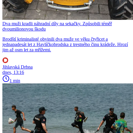
Dva muži kradli náhradní díly na sekačky. Způsobili téměř
dvoumilionovou škodu
Brodští kriminalisté obvinili dva muže ve věku čtyřicet a
jednapadesát let z Havlíčkobrodska z trestného činu krádeže. Hrozí
jim až osm let za mřížemi.
Jihlavská Drbna
dnes, 13:16
1 min