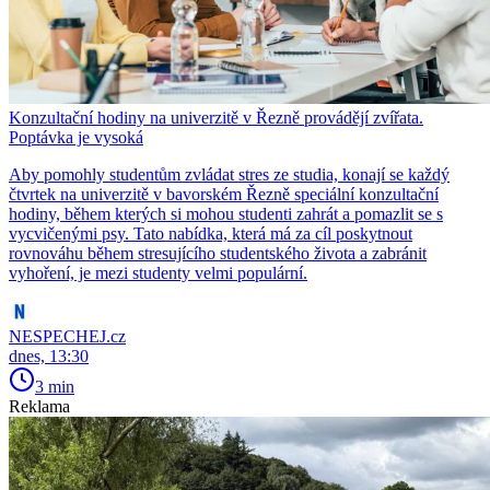
Konzultační hodiny na univerzitě v Řezně provádějí zvířata.
Poptávka je vysoká
Aby pomohly studentům zvládat stres ze studia, konají se každý
čtvrtek na univerzitě v bavorském Řezně speciální konzultační
hodiny, během kterých si mohou studenti zahrát a pomazlit se s
vycvičenými psy. Tato nabídka, která má za cíl poskytnout
rovnováhu během stresujícího studentského života a zabránit
vyhoření, je mezi studenty velmi populární.
NESPECHEJ.cz
dnes, 13:30
3 min
Reklama