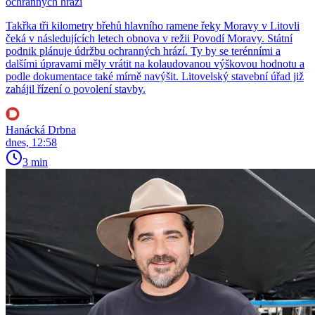
ochranných hrází
Takřka tři kilometry břehů hlavního ramene řeky Moravy v Litovli
čeká v následujících letech obnova v režii Povodí Moravy. Státní
podnik plánuje údržbu ochranných hrází. Ty by se terénními a
dalšími úpravami měly vrátit na kolaudovanou výškovou hodnotu a
podle dokumentace také mírně navýšit. Litovelský stavební úřad již
zahájil řízení o povolení stavby.
Hanácká Drbna
dnes, 12:58
3 min