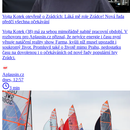
Vojta Kotek otevřeně o Zrádcích: Láká mě role Zrádce! Nová řada
předčí všechna očekávání
Vojta Kotek (38) má za sebou mimořádně nabité pracovní období. V
rozhovoru pro Aplausin.cz přiznal, že nejvíce energie i času nyní
věnuje natáčení reality show Farma, kvůli níž musel upozadit i
soukromý život. Promluvil také o životě mimo Prahu, nedostatku
času na dovolenou i o očekáváních od nové řady populární hry
Zrádci.
Aplausin.cz
dnes, 12:57
3 min