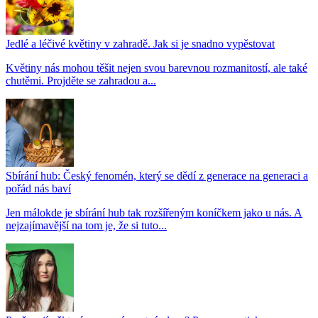
Jedlé a léčivé květiny v zahradě. Jak si je snadno vypěstovat
Květiny nás mohou těšit nejen svou barevnou rozmanitostí, ale také
chutěmi. Projděte se zahradou a...
Sbírání hub: Český fenomén, který se dědí z generace na generaci a
pořád nás baví
Jen málokde je sbírání hub tak rozšířeným koníčkem jako u nás. A
nejzajímavější na tom je, že si tuto...