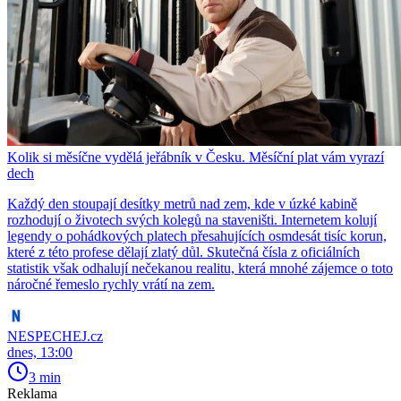
Kolik si měsíčne vydělá jeřábník v Česku. Měsíční plat vám vyrazí
dech
Každý den stoupají desítky metrů nad zem, kde v úzké kabině
rozhodují o životech svých kolegů na staveništi. Internetem kolují
legendy o pohádkových platech přesahujících osmdesát tisíc korun,
které z této profese dělají zlatý důl. Skutečná čísla z oficiálních
statistik však odhalují nečekanou realitu, která mnohé zájemce o toto
náročné řemeslo rychly vrátí na zem.
NESPECHEJ.cz
dnes, 13:00
3 min
Reklama