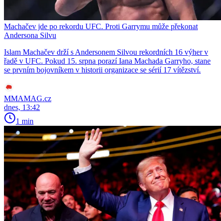
Machačev jde po rekordu UFC. Proti Garrymu může překonat
Andersona Silvu
Islam Machačev drží s Andersonem Silvou rekordních 16 výher v
řadě v UFC. Pokud 15. srpna porazí Iana Machada Garryho, stane
se prvním bojovníkem v historii organizace se sérií 17 vítězství.
MMAMAG.cz
dnes, 13:42
1 min