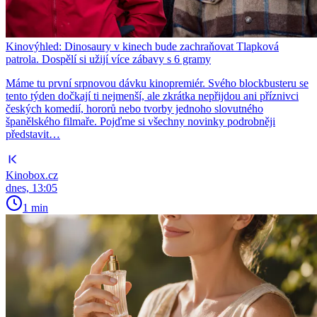
Kinovýhled: Dinosaury v kinech bude zachraňovat Tlapková
patrola. Dospělí si užijí více zábavy s 6 gramy
Máme tu první srpnovou dávku kinopremiér. Svého blockbusteru se
tento týden dočkají ti nejmenší, ale zkrátka nepřijdou ani příznivci
českých komedií, hororů nebo tvorby jednoho slovutného
španělského filmaře. Pojďme si všechny novinky podrobněji
představit…
Kinobox.cz
dnes, 13:05
1 min