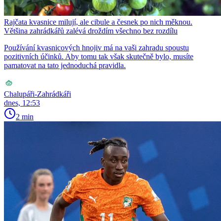
Rajčata kvasnice milují, ale cibule a česnek po nich měknou.
Většina zahrádkářů zalévá droždím všechno bez rozdílu
Používání kvasnicových hnojiv má na vaši zahradu spoustu
pozitivních účinků. Aby tomu tak však skutečně bylo, musíte
pamatovat na tato jednoduchá pravidla.
Chalupáři-Zahrádkáři
dnes, 12:53
2 min