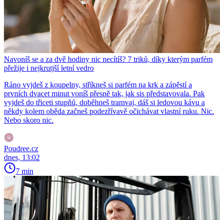
Navoníš se a za dvě hodiny nic necítíš? 7 triků, díky kterým parfém
přežije i nejkrutjší letní vedro
Ráno vyjdeš z koupelny, stříkneš si parfém na krk a zápěstí a
prvních dvacet minut voníš přesně tak, jak sis představovala. Pak
vyjdeš do třiceti stupňů, doběhneš tramvaj, dáš si ledovou kávu a
někdy kolem oběda začneš podezřívavě očichávat vlastní ruku. Nic.
Nebo skoro nic.
Poudree.cz
dnes, 13:02
7 min