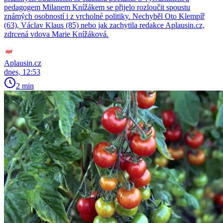
pedagogem Milanem Knížákem se přijelo rozloučit spoustu
známých osobností i z vrcholné politiky. Nechyběl Oto Klempíř
(63), Václav Klaus (85) nebo jak zachytila redakce Aplausin.cz,
zdrcená vdova Marie Knížáková.
Aplausin.cz
dnes, 12:53
2 min