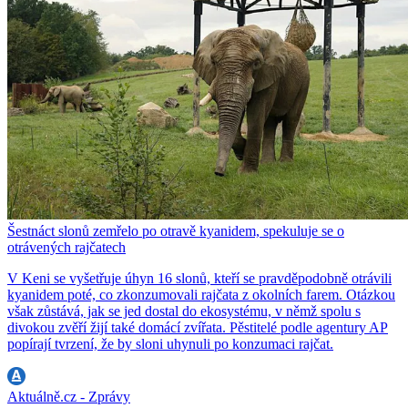
Šestnáct slonů zemřelo po otravě kyanidem, spekuluje se o
otrávených rajčatech
V Keni se vyšetřuje úhyn 16 slonů, kteří se pravděpodobně otrávili
kyanidem poté, co zkonzumovali rajčata z okolních farem. Otázkou
však zůstává, jak se jed dostal do ekosystému, v němž spolu s
divokou zvěří žijí také domácí zvířata. Pěstitelé podle agentury AP
popírají tvrzení, že by sloni uhynuli po konzumaci rajčat.
Aktuálně.cz - Zprávy