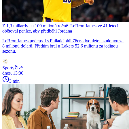
Z 1,3 miliardy na 100 milionů ročně. LeBron James ve 41 letech
obětoval peníze, aby předběhl Jordana
LeBron James podepsal s Philadelphií 76ers dvouletou smlouvu za
8 milionů dolarů. Předtím bral u Lakers 52,6 milionu za jedinou
sezonu.
SportyŽivě
dnes, 13:30
3 min