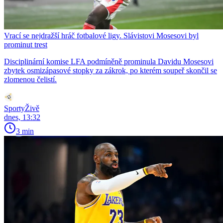
Vrací se nejdražší hráč fotbalové ligy. Slávistovi Mosesovi byl
prominut trest
Disciplinární komise LFA podmíněně prominula Davidu Mosesovi
zbytek osmizápasové stopky za zákrok, po kterém soupeř skončil se
zlomenou čelistí.
SportyŽivě
dnes, 13:32
3 min