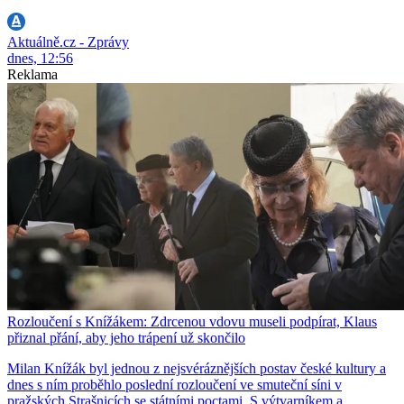
Aktuálně.cz - Zprávy
dnes, 12:56
Reklama
Rozloučení s Knížákem: Zdrcenou vdovu museli podpírat, Klaus
přiznal přání, aby jeho trápení už skončilo
Milan Knížák byl jednou z nejsvéráznějších postav české kultury a
dnes s ním proběhlo poslední rozloučení ve smuteční síni v
pražských Strašnicích se státními poctami. S výtvarníkem a