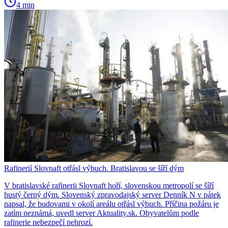
4 min
Rafinerií Slovnaft otřásl výbuch. Bratislavou se šíří dým
V bratislavské rafinerii Slovnaft hoří, slovenskou metropolí se šíří
hustý černý dým. Slovenský zpravodajský server Denník N v pátek
napsal, že budovami v okolí areálu otřásl výbuch. Příčina požáru je
zatím neznámá, uvedl server Aktuality.sk. Obyvatelům podle
rafinerie nebezpečí nehrozí.