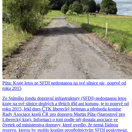
Půta: Kraje letos ze SFDI nedostanou na své silnice nic, poprvé od
roku 2015
Ze Státního fondu dopravní infrastruktury (SFDI) nedostanou letos
kraje na své silnice druhých a třetích tříd ani korunu, je to poprvé od
roku 2015, řekl dnes ČTK liberecký hejtman a předseda komise
Rady Asociace krajů ČR pro dopravu Martin Půta (Starostové pro
Liberecký kraj). Informaci o tom podle něj dostala asociace ve
čtvrtek od ministerstva dopravy, které uvedlo, že nemá žádnou
rezervu, kterou by mohlo krajům prostřednictvím SFDI poskytnout.