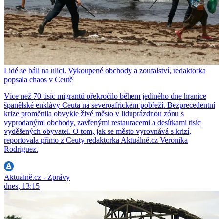
Lidé se báli na ulici. Vykoupené obchody a zoufalství, redaktorka
popsala chaos v Ceutě
Více než 70 tisíc migrantů překročilo během jediného dne hranice
španělské enklávy Ceuta na severoafrickém pobřeží. Bezprecedentní
krize proměnila obvykle živé město v liduprázdnou zónu s
vyprodanými obchody, zavřenými restauracemi a desítkami tisíc
vyděšených obyvatel. O tom, jak se město vyrovnává s krizí,
reportovala přímo z Ceuty redaktorka Aktuálně.cz Veronika
Rodriguez.
Aktuálně.cz - Zprávy
dnes, 13:15