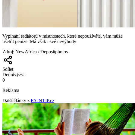
Vypínání radiátorů v místnostech, které nepoužíváte, vám může
ušetřit peníze. Má však i své nevýhody
Zdroj
:
NewAfrica / Depositphotos
Sdílet
Denní
výzva
0
Reklama
Další články z
FAJNTIP.cz