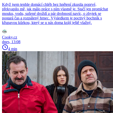
Když jsem tenhle domácí chléb bez hnětení zkusila poprvé,
překvapilo mě, jak málo práce s ním vlastně je. Stačí jen promíchat
mouku, vodu, sušené droždí a pár drobností navíc, o zbytek se
postará čas a rozpálený hrnec. Výsledkem je poctivý bochník s
křupavou kůrkou, který se u nás doma krájí ještě vlažný.
Cooky.cz
dnes, 13:08
4 min