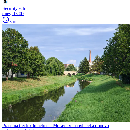
Securitytech
dnes, 13:00
3 min
Práce na třech kilometrech. Moravu v Litovli čeká obnova