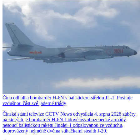
Čína odhalila bombardér H-6N s balistickou střelou JL-1. Posiluje
vzdušnou část své jaderné triády
Čínská státní televize CCTV News odvysílala 4. srpna 2026 záběry,
na kterých je bombardér H-6N Lidové osvobozenecké armády
nesoucí balistickou raketu Jinglei-1 odpalovanou ze vzduchu,
doprovázený nejméně dvěma stíhačkami stealth J-20.