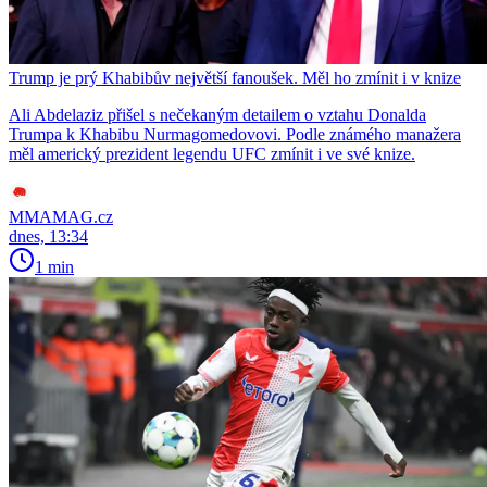
Trump je prý Khabibův největší fanoušek. Měl ho zmínit i v knize
Ali Abdelaziz přišel s nečekaným detailem o vztahu Donalda
Trumpa k Khabibu Nurmagomedovovi. Podle známého manažera
měl americký prezident legendu UFC zmínit i ve své knize.
MMAMAG.cz
dnes, 13:34
1 min