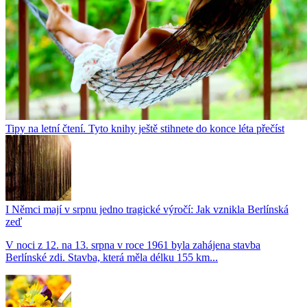
Tipy na letní čtení. Tyto knihy ještě stihnete do konce léta přečíst
I Němci mají v srpnu jedno tragické výročí: Jak vznikla Berlínská
zeď
V noci z 12. na 13. srpna v roce 1961 byla zahájena stavba
Berlínské zdi. Stavba, která měla délku 155 km...