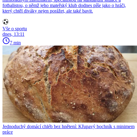
fotbalistou, o němž jeho mateřský klub dodnes píše jako o hráči,
který chtěl diváky nejen porážet, ale také bavit.
Vše o sportu
dnes, 13:11
7 min
Jednoduchý domácí chléb bez hnětení: Křupavý bochník s minimem
práce