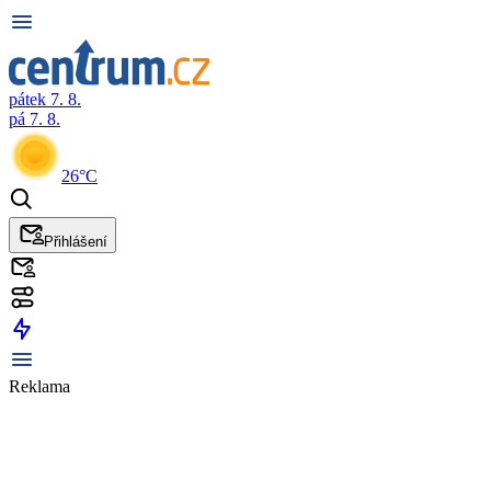
pátek 7. 8.
pá 7. 8.
26°C
Přihlášení
Reklama