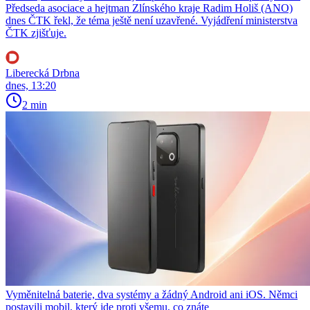
Předseda asociace a hejtman Zlínského kraje Radim Holiš (ANO)
dnes ČTK řekl, že téma ještě není uzavřené. Vyjádření ministerstva
ČTK zjišťuje.
Liberecká Drbna
dnes, 13:20
2 min
Vyměnitelná baterie, dva systémy a žádný Android ani iOS. Němci
postavili mobil, který jde proti všemu, co znáte