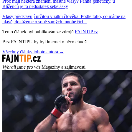
Proč mají některá znamení mastné vlasy? Panna geneticky, u
Blíženců je to nedostatek sebelásky
Vlasy představují určitou vizitku člověka. Podle toho, co máme na
hlavě, dokážeme o sobě samých mnohé říci...
Tento článek byl publikován ze zdrojů
FAJNTIP.cz
Bez FAJNTIPU by byl internet o něco chudší.
Všechny články tohoto autora →
Vybrali jsme pro vás
Magazíny a zajímavosti