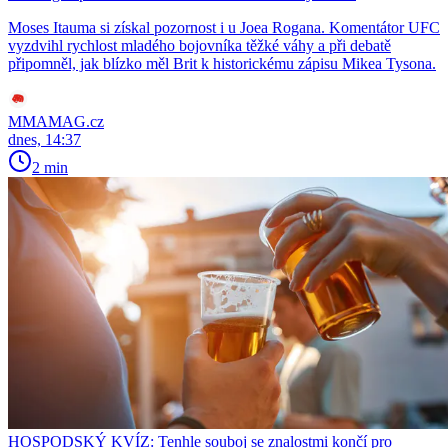
Moses Itauma si získal pozornost i u Joea Rogana. Komentátor UFC
vyzdvihl rychlost mladého bojovníka těžké váhy a při debatě
připomněl, jak blízko měl Brit k historickému zápisu Mikea Tysona.
MMAMAG.cz
dnes, 14:37
2 min
HOSPODSKÝ KVÍZ: Tenhle souboj se znalostmi končí pro