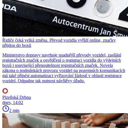
Řidiče čeká velká změna. Převod vozidla vyřídí online, značky
přijdou do boxů
Ministerstvo dopravy navrhuje snadnější převody vozidel, zasílání
registračních značek a osvědčení o registraci vozidla do výdejních
boxů i související přenositelnost registračních značek. Novela
zákona o podmínkách provozu vozidel na pozemních komunikacích
má také přinést automatizaci vyřizování žádostí v oblasti registrace
vozidel. Odpadne tak nutnost návštěvy úřadu.
Plzeňská Drbna
dnes, 14:02
2 min