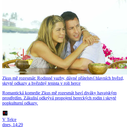
Zkus mě rozesmát: Rodinné vazby, dávné přátelství hlavních hvězd,
skryté odkazy a hvězdný tenista v roli herce
Romantická komedie Zkus mě rozesmát baví diváky havajským
prostředím. Zákulisí odkrývá propojení hereckých rodin i skryté
popkulturní odkazy.
V Telce
dnes, 14:29