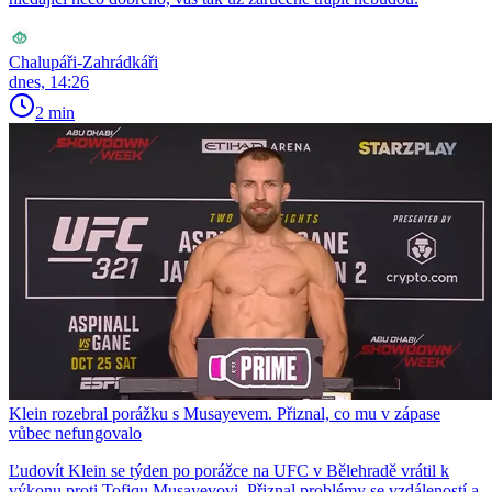
Chalupáři-Zahrádkáři
dnes, 14:26
2 min
Klein rozebral porážku s Musayevem. Přiznal, co mu v zápase
vůbec nefungovalo
Ľudovít Klein se týden po porážce na UFC v Bělehradě vrátil k
výkonu proti Tofiqu Musayevovi. Přiznal problémy se vzdáleností a