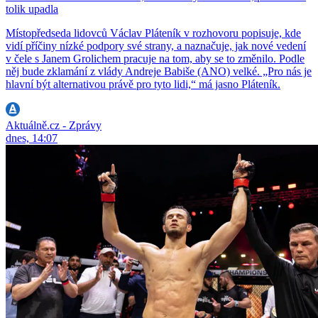
tolik upadla
Místopředseda lidovců Václav Pláteník v rozhovoru popisuje, kde
vidí příčiny nízké podpory své strany, a naznačuje, jak nové vedení
v čele s Janem Grolichem pracuje na tom, aby se to změnilo. Podle
něj bude zklamání z vlády Andreje Babiše (ANO) velké. „Pro nás je
hlavní být alternativou právě pro tyto lidi,“ má jasno Pláteník.
Aktuálně.cz - Zprávy
dnes, 14:07