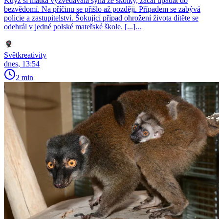
Když si matka vyzvedávala syna ze školky, začal upadat do
bezvědomí. Na příčinu se přišlo až později. Případem se zabývá
policie a zastupitelství. Šokující případ ohrožení života dítěte se
odehrál v jedné polské mateřské škole. [...]...
Světkreativity
dnes, 13:54
2 min