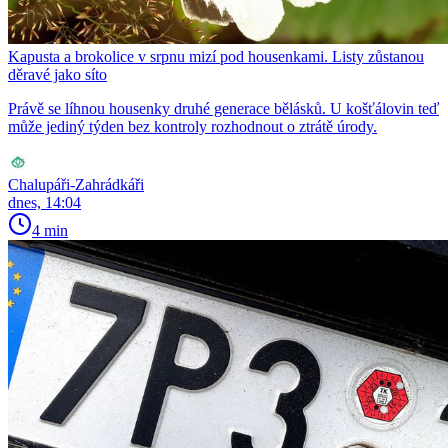
Kapusta a brokolice v srpnu mizí pod housenkami. Listy zůstanou
děravé jako síto
Právě se líhnou housenky druhé generace bělásků. U košťálovin teď
může jediný týden bez kontroly rozhodnout o ztrátě úrody.
Chalupáři-Zahrádkáři
dnes, 14:04
4 min