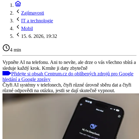
Zajímavosti
IT a technologie
Mobil
15. 6. 2026, 19:32
4 min
Vypněte AI na telefonu. Ani to nevíte, ale drze o vás všechno sbírá a
sleduje každý krok. Krmíte ji daty zbytečně
Přidejte si obsah Centrum.cz do oblíbených zdrojů pro Google
hledání a Google zprávy
Čtyři AI systémy v telefonech, čtyři různé úrovně sběru dat a čtyři
různé odpovědi na otázku, jestli se dají skutečně vypnout.