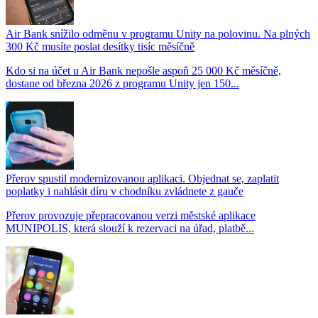
Air Bank snížilo odměnu v programu Unity na polovinu. Na plných
300 Kč musíte poslat desítky tisíc měsíčně
Kdo si na účet u Air Bank nepošle aspoň 25 000 Kč měsíčně,
dostane od března 2026 z programu Unity jen 150...
Přerov spustil modernizovanou aplikaci. Objednat se, zaplatit
poplatky i nahlásit díru v chodníku zvládnete z gauče
Přerov provozuje přepracovanou verzi městské aplikace
MUNIPOLIS, která slouží k rezervaci na úřad, platbě...