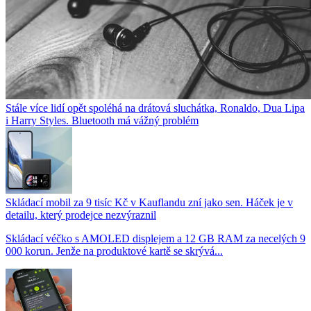
Stále více lidí opět spoléhá na drátová sluchátka, Ronaldo, Dua Lipa
i Harry Styles. Bluetooth má vážný problém
Skládací mobil za 9 tisíc Kč v Kauflandu zní jako sen. Háček je v
detailu, který prodejce nezvýraznil
Skládací véčko s AMOLED displejem a 12 GB RAM za necelých 9
000 korun. Jenže na produktové kartě se skrývá...