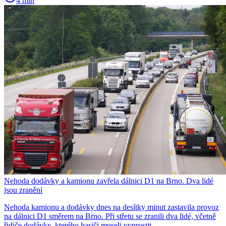
4 min
Nehoda dodávky a kamionu zavřela dálnici D1 na Brno. Dva lidé
jsou zranění
Nehoda kamionu a dodávky dnes na desítky minut zastavila provoz
na dálnici D1 směrem na Brno. Při střetu se zranili dva lidé, včetně
řidiče dodávky, kterého hasiči museli vyprostit.