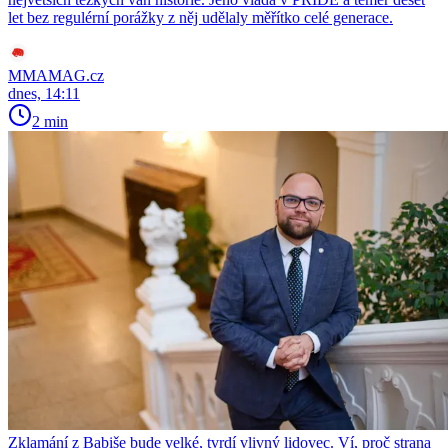
let bez regulérní porážky z něj udělaly měřítko celé generace.
MMAMAG.cz
dnes, 14:11
2 min
Zklamání z Babiše bude velké, tvrdí vlivný lidovec. Ví, proč strana