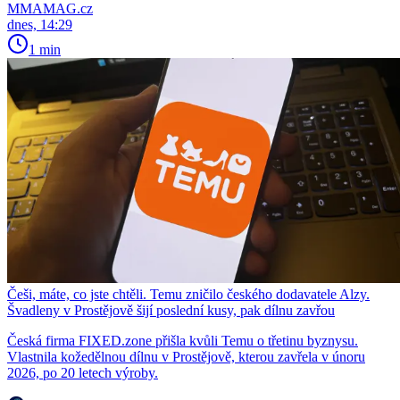
MMAMAG.cz
dnes, 14:29
1 min
Češi, máte, co jste chtěli. Temu zničilo českého dodavatele Alzy.
Švadleny v Prostějově šijí poslední kusy, pak dílnu zavřou
Česká firma FIXED.zone přišla kvůli Temu o třetinu byznysu.
Vlastnila kožedělnou dílnu v Prostějově, kterou zavřela v únoru
2026, po 20 letech výroby.