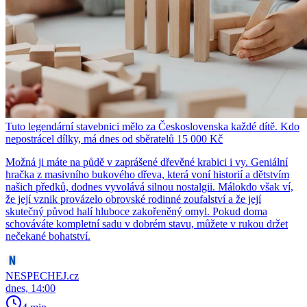
Tuto legendární stavebnici mělo za Československa každé dítě. Kdo
nepostrácel dílky, má dnes od sběratelů 15 000 Kč
Možná ji máte na půdě v zaprášené dřevěné krabici i vy. Geniální
hračka z masivního bukového dřeva, která voní historií a dětstvím
našich předků, dodnes vyvolává silnou nostalgii. Málokdo však ví,
že její vznik provázelo obrovské rodinné zoufalství a že její
skutečný původ halí hluboce zakořeněný omyl. Pokud doma
schováváte kompletní sadu v dobrém stavu, můžete v rukou držet
nečekané bohatství.
NESPECHEJ.cz
dnes, 14:00