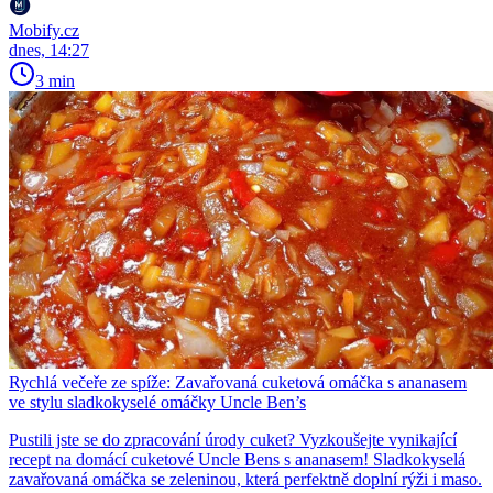
Mobify.cz
dnes, 14:27
3 min
Rychlá večeře ze spíže: Zavařovaná cuketová omáčka s ananasem
ve stylu sladkokyselé omáčky Uncle Ben’s
Pustili jste se do zpracování úrody cuket? Vyzkoušejte vynikající
recept na domácí cuketové Uncle Bens s ananasem! Sladkokyselá
zavařovaná omáčka se zeleninou, která perfektně doplní rýži i maso.