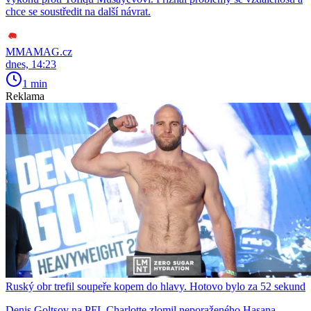
chce se soustředit na další návrat.
MMAMAG.cz
dnes, 14:23
1 min
Reklama
Ruský obr trefil soupeře kopem do hlavy. Hotovo bylo za 52 sekund
Denis Goltsov na PFL Charlotte zlomil neporaženého Hasana