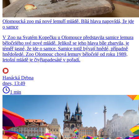
Olomoucká zoo má nové lemuří mládě. Bílá hlava napovídá, že jde
o samce
V Zoo na Svatém Kopečku u Olomouce představila samice lemura
běločelého své nové mládě. Jelikož se jeho hlava bíle zbarvila, je
téměř jasné, že jde o samce. Samice totiž bývají hnědé, případně
hnědošedé. Zoo Olomouc chová lemury běločelé od roku 1989,
letošní mládě je čtyřiapadesáté v pořadí.
Hanácká Drbna
dnes, 13:49
1 min