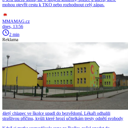
mohou otevřít cestu k TKO nebo rozhodnout celý zápas.
MMAMAG.cz
dnes, 13:56
2 min
Reklama
4letý chlapec ve školce upadl do bezvědomí. Lékaři odhalili
strašlivou příčinu, kvůli které hrozí učitelkám tresty odnětí svobody