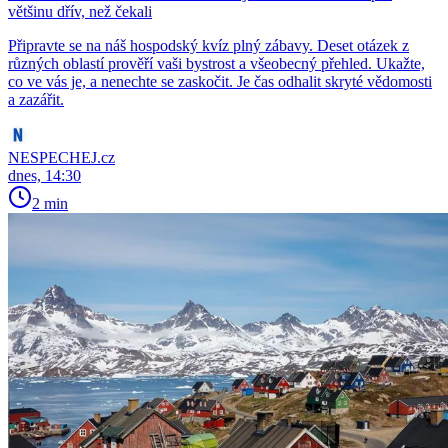
většinu dřív, než čekali
Připravte se na náš hospodský kvíz plný zábavy. Deset otázek z
různých oblastí prověří vaši bystrost a všeobecný přehled. Ukažte,
co ve vás je, a nenechte se zaskočit. Je čas odhalit skryté vědomosti
a zazářit.
NESPECHEJ.cz
dnes, 14:30
2 min