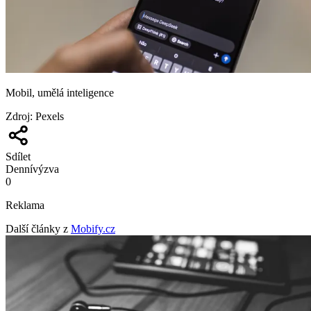
Mobil, umělá inteligence
Zdroj
:
Pexels
Sdílet
Denní
výzva
0
Reklama
Další články z
Mobify.cz