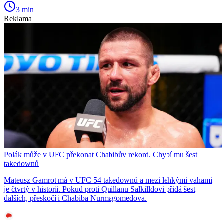
3 min
Reklama
Polák může v UFC překonat Chabibův rekord. Chybí mu šest
takedownů
Mateusz Gamrot má v UFC 54 takedownů a mezi lehkými vahami
je čtvrtý v historii. Pokud proti Quillanu Salkilldovi přidá šest
dalších, přeskočí i Chabiba Nurmagomedova.