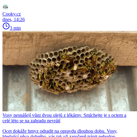
Cooky.cz
dnes, 14:26
3 min
Vosy nesnášejí vůni dvou olejů z lékárny. Smíchejte je s octem a
celé léto se na zahradu nevrátí
Ocet dokáže hmyz odradit na opravdu dlouhou dobu. Vosy,
hledající něco dobrého, vás tak už zaručeně trápit nebudou.