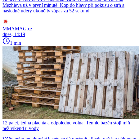
Mezhieva už v první minutě. Kop do hlavy při pokusu o strh a
následné údery ukončily zápas za 52 sekund.
MMAMAG.cz
dnes, 14:19
1 min
12 palet, jedna plachta a odpoledne volna. Tenhle bazén stojí míň
než víkend u vody
Věřte nebo ne, domácí bazén se dá postavit i jinak, než jen nákupem