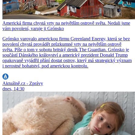
Americká firma chystá vrty na největším ostrově světa. Nedali jsme
vám povolení, varuje ji Grónsko
Grónsko varovalo americkou firmu Greenland Energy, která se bez
povolení chystá provádět průzkumné vrty na největším ostrově
světa. Píše o tom v sobotu britský deník The Guardian. Grónsko je
součástí Dánského království a americký prezident Donald Trump
opakovaně vyjádřil přání dostat ostrov, který má strategický význam
i nerostné bohatství, pod americkou kontrolu.
Aktuálně.cz - Zprávy
dnes, 14:30