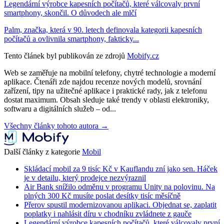
Legendární výrobce kapesních počítačů, které válcovaly první
smartphony, skončil. O důvodech ale mlčí
Palm, značka, která v 90. letech definovala kategorii kapesních
počítačů a ovlivnila smartphony, fakticky...
Tento článek byl publikován ze zdrojů
Mobify.cz
Web se zaměřuje na mobilní telefony, chytré technologie a moderní
aplikace. Čtenáři zde najdou recenze nových modelů, srovnání
zařízení, tipy na užitečné aplikace i praktické rady, jak z telefonu
dostat maximum. Obsah sleduje také trendy v oblasti elektroniky,
softwaru a digitálních služeb – od...
Všechny články tohoto autora →
Další články z kategorie
Mobil
Skládací mobil za 9 tisíc Kč v Kauflandu zní jako sen. Háček
je v detailu, který prodejce nezvýraznil
Air Bank snížilo odměnu v programu Unity na polovinu. Na
plných 300 Kč musíte poslat desítky tisíc měsíčně
Přerov spustil modernizovanou aplikaci. Objednat se, zaplatit
poplatky i nahlásit díru v chodníku zvládnete z gauče
Legendární výrobce kapesních počítačů, které válcovaly první