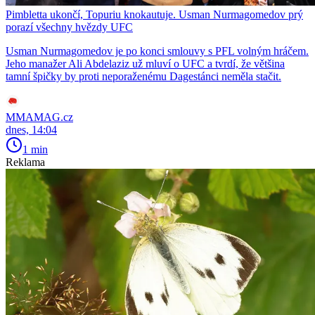
Pimbletta ukončí, Topuriu knokautuje. Usman Nurmagomedov prý
porazí všechny hvězdy UFC
Usman Nurmagomedov je po konci smlouvy s PFL volným hráčem.
Jeho manažer Ali Abdelaziz už mluví o UFC a tvrdí, že většina
tamní špičky by proti neporaženému Dagestánci neměla stačit.
MMAMAG.cz
dnes, 14:04
1 min
Reklama