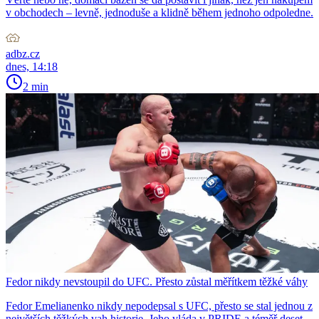
v obchodech – levně, jednoduše a klidně během jednoho odpoledne.
adbz.cz
dnes, 14:18
2 min
Fedor nikdy nevstoupil do UFC. Přesto zůstal měřítkem těžké váhy
Fedor Emelianenko nikdy nepodepsal s UFC, přesto se stal jednou z
největších těžkých vah historie. Jeho vláda v PRIDE a téměř deset