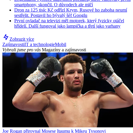
smartphony, skončil. O důvodech ale mlčí
Dron za 125 tisíc Kč odřízl Krym, Rusové ho zaboha neumí
sestřelit. Postavil ho bývalý šéf Googlu
První ovladač na televizi měl motorek, který fyzicky otáčel
hřídelí. Další fungoval jako lampička a třetí jako varhany
Zobrazit více
Zajímavosti
IT a technologie
Mobil
Vybrali jsme pro vás
Magazíny a zajímavosti
Joe Rogan přirovnal Mosese Itaumu k Mikeu Tysonovi