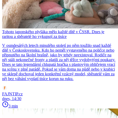
Tohoto japonského plyšáka mělo každé dítě v ČSSR. Dnes je
raritou a sběratelé ho vykupují za tisíce
V osmdesátých letech minulého století po něm toužilo snad každé
dítě v Československu. Kdo ho neměl vystaveného na poličce nebo
připnutého na školní brašně, jako by tehdy neexistoval. Rodiče na
něj stáli nekonečné fronty a platili za něj těžce vydobytými poukazy.
Dnes se tato legendární chlupatá hračka s plastovým obličejem vrací
na scénu v plné parádě. Pokud se vám doma na půdě nebo v krabici
ve sklepě dochoval jeden konkrétní vzácný model, sběratelé vám za
něj bez váhání vyplatí tisíce korun na ruku.
FAJNTIP.cz
dnes, 14:30
3 min