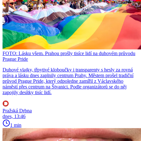
FOTO: Lásku všem. Prahou prošly tisíce lidí na duhovém průvodu
Prague Pride
Duhové vlajky, třpytivé kloboučky i transparenty s hesly za rovná
práva a lásku dnes zaplnily centrum Prahy. Městem prošel tradiční
průvod Prague Pride, který odpoledne zamířil z Václavského
náměstí přes centrum na Štvanici. Podle organizátorů se do něj
zapojily desítky tisíc lidí.
Pražská Drbna
dnes, 13:46
1 min