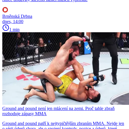
Brněnská Drbna
dnes, 14:00
1 min
Ground and pound není jen mlácení na zemi. Proč tahle zbraň
rozhoduje zápasy MMA
Ground and pound patří k nejtypičtějším zbraním MMA. Nejde jen
o sérii úderů shora, ale o spojení kontroly, pozice a úderů, které