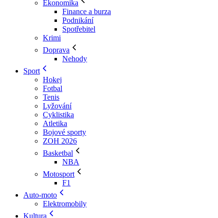
Ekonomika
Finance a burza
Podnikání
Spotřebitel
Krimi
Doprava
Nehody
Sport
Hokej
Fotbal
Tenis
Lyžování
Cyklistika
Atletika
Bojové sporty
ZOH 2026
Basketbal
NBA
Motosport
F1
Auto-moto
Elektromobily
Kultura