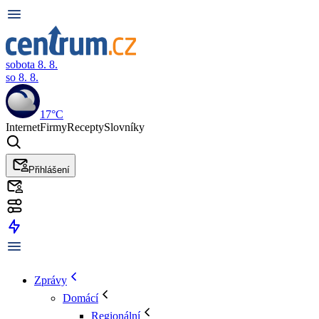
sobota 8. 8.
so 8. 8.
17°C
Internet
Firmy
Recepty
Slovníky
Přihlášení
Zprávy
Domácí
Regionální