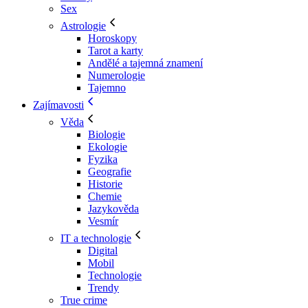
Sex
Astrologie
Horoskopy
Tarot a karty
Andělé a tajemná znamení
Numerologie
Tajemno
Zajímavosti
Věda
Biologie
Ekologie
Fyzika
Geografie
Historie
Chemie
Jazykověda
Vesmír
IT a technologie
Digital
Mobil
Technologie
Trendy
True crime