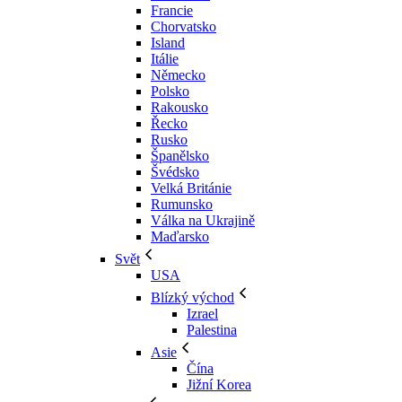
Francie
Chorvatsko
Island
Itálie
Německo
Polsko
Rakousko
Řecko
Rusko
Španělsko
Švédsko
Velká Británie
Rumunsko
Válka na Ukrajině
Maďarsko
Svět
USA
Blízký východ
Izrael
Palestina
Asie
Čína
Jižní Korea