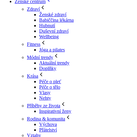
Ženské centrum
Zdraví
Ženské zdraví
Babiččina lékárna
Hubnutí
Duševní zdraví
Wellbeing
Fitness
Jóga a pilates
Módní trendy
Aktuální trendy
Doplňky
Krása
Péče o pleť
Péče o tělo
Vlasy
Nehty
Příběhy ze života
Inspirativní ženy
Rodina & komunita
Výchova
Přátelství
Vztahy