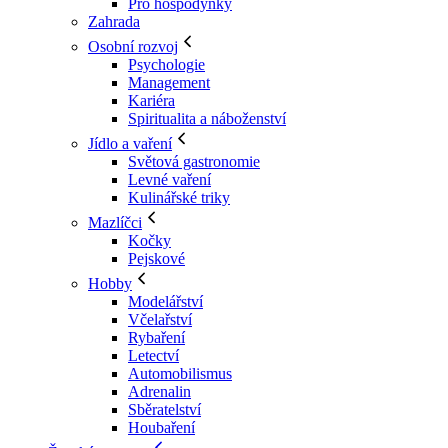
Pro hospodyňky
Zahrada
Osobní rozvoj
Psychologie
Management
Kariéra
Spiritualita a náboženství
Jídlo a vaření
Světová gastronomie
Levné vaření
Kulinářské triky
Mazlíčci
Kočky
Pejskové
Hobby
Modelářství
Včelařství
Rybaření
Letectví
Automobilismus
Adrenalin
Sběratelství
Houbaření