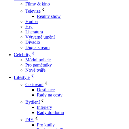
Filmy & kino
Televize
Reality show
Hudba
Hry
Literatura
Výtvarné umění
Divadlo
Digi a stream
Celebrity
Módní policie
Pro pamětníky
Nové tváře
Lifestyle
Cestování
Destinace
Rady na cesty
Bydlení
Interiery
Rady do domu
DIY
Pro kutily