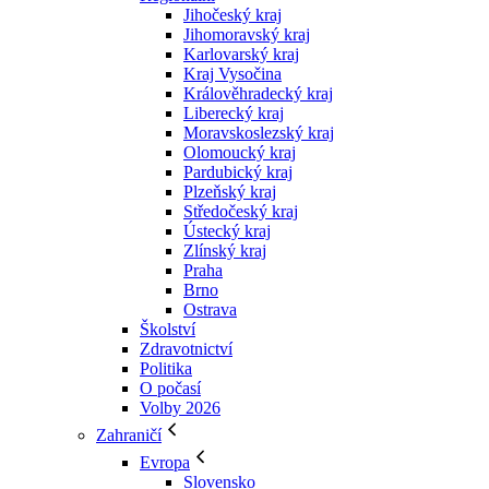
Jihočeský kraj
Jihomoravský kraj
Karlovarský kraj
Kraj Vysočina
Králověhradecký kraj
Liberecký kraj
Moravskoslezský kraj
Olomoucký kraj
Pardubický kraj
Plzeňský kraj
Středočeský kraj
Ústecký kraj
Zlínský kraj
Praha
Brno
Ostrava
Školství
Zdravotnictví
Politika
O počasí
Volby 2026
Zahraničí
Evropa
Slovensko