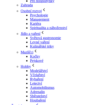
Pro hospodyňky
Zahrada
Osobní rozvoj
Psychologie
Management
Kariéra
Spiritualita a náboženství
Jídlo a vaření
Světová gastronomie
Levné vaření
Kulinářské triky
Mazlíčci
Kočky
Pejskové
Hobby
Modelářství
Včelařství
Rybaření
Letectví
Automobilismus
Adrenalin
Sběratelství
Houbaření