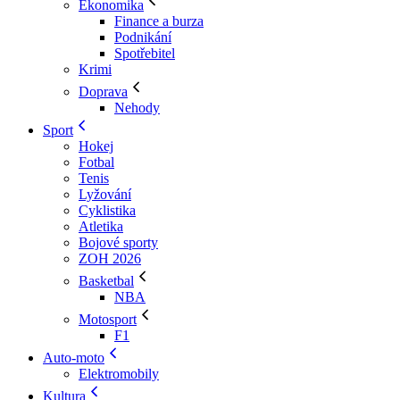
Ekonomika
Finance a burza
Podnikání
Spotřebitel
Krimi
Doprava
Nehody
Sport
Hokej
Fotbal
Tenis
Lyžování
Cyklistika
Atletika
Bojové sporty
ZOH 2026
Basketbal
NBA
Motosport
F1
Auto-moto
Elektromobily
Kultura