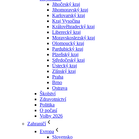
Jihočeský kraj
Jihomoravský kraj
Karlovarský kraj
Kraj Vysočina
Králověhradecký kraj
Liberecký kraj
Moravskoslezský kraj
Olomoucký kraj
Pardubický kraj
Plzeňský kraj
Středočeský kraj
Ústecký kraj
Zlínský kraj
Praha
Brno
Ostrava
Školství
Zdravotnictví
Politika
O počasí
Volby 2026
Zahraničí
Evropa
Slovensko