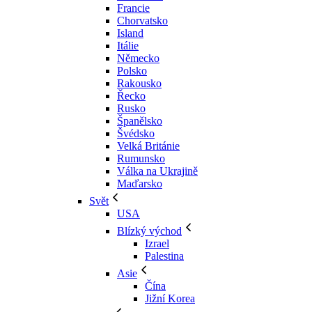
Francie
Chorvatsko
Island
Itálie
Německo
Polsko
Rakousko
Řecko
Rusko
Španělsko
Švédsko
Velká Británie
Rumunsko
Válka na Ukrajině
Maďarsko
Svět
USA
Blízký východ
Izrael
Palestina
Asie
Čína
Jižní Korea