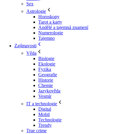
Sex
Astrologie
Horoskopy
Tarot a karty
Andělé a tajemná znamení
Numerologie
Tajemno
Zajímavosti
Věda
Biologie
Ekologie
Fyzika
Geografie
Historie
Chemie
Jazykověda
Vesmír
IT a technologie
Digital
Mobil
Technologie
Trendy
True crime