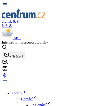
čtvrtek 6. 8.
čt 6. 8.
24°C
Internet
Firmy
Recepty
Slovníky
Přihlášení
Zprávy
Domácí
Regionální