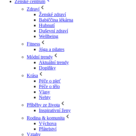
Ženské centrum
Zdraví
Ženské zdraví
Babiččina lékárna
Hubnutí
Duševní zdraví
Wellbeing
Fitness
Jóga a pilates
Módní trendy
Aktuální trendy
Doplňky
Krása
Péče o pleť
Péče o tělo
Vlasy
Nehty
Příběhy ze života
Inspirativní ženy
Rodina & komunita
Výchova
Přátelství
Vztahy