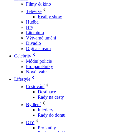
Filmy & kino
Televize
Reality show
Hudba
Hry
Literatura
Výtvarné umění
Divadlo
Digi a stream
Celebrity
Módní policie
Pro pamětníky
Nové tváře
Lifestyle
Cestování
Destinace
Rady na cesty
Bydlení
Interiery
Rady do domu
DIY
Pro kutily