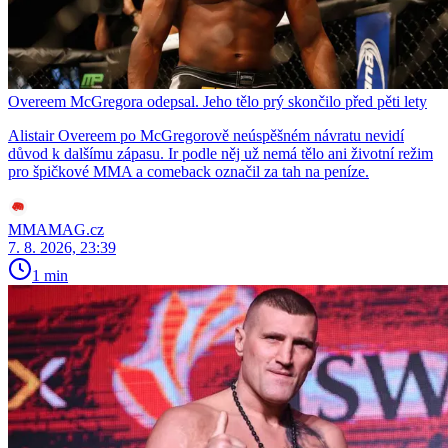
Overeem McGregora odepsal. Jeho tělo prý skončilo před pěti lety
Alistair Overeem po McGregorově neúspěšném návratu nevidí
důvod k dalšímu zápasu. Ir podle něj už nemá tělo ani životní režim
pro špičkové MMA a comeback označil za tah na peníze.
MMAMAG.cz
7. 8. 2026, 23:39
1 min