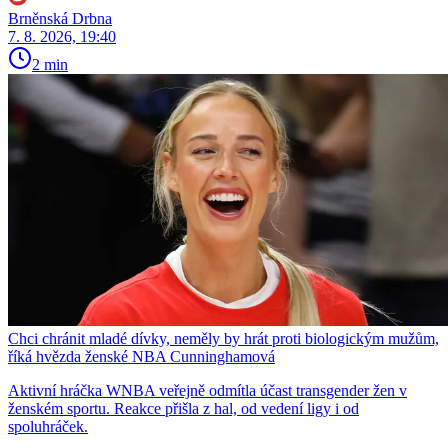
Brněnská Drbna
7. 8. 2026, 19:40
2 min
Chci chránit mladé dívky, neměly by hrát proti biologickým mužům,
říká hvězda ženské NBA Cunninghamová
Aktivní hráčka WNBA veřejně odmítla účast transgender žen v
ženském sportu. Reakce přišla z hal, od vedení ligy i od
spoluhráček.