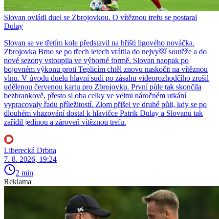
Slovan ovládl duel se Zbrojovkou. O vítěznou trefu se postaral
Dulay
Slovan se ve třetím kole představil na hřišti ligového nováčka.
Zbrojovka Brno se po třech letech vrátila do nejvyšší soutěže a do
nové sezony vstoupila ve výborné formě. Slovan naopak po
bojovném výkonu proti Teplicím chtěl znovu naskočit na vítěznou
vlnu. V úvodu duelu hlavní sudí po zásahu videorozhodčího zrušil
udělenou červenou kartu pro Zbrojovku. První půle tak skončila
bezbrankově, přesto si oba celky ve velmi náročném utkání
vypracovaly řadu příležitostí. Zlom přišel ve druhé půli, kdy se po
dlouhém vhazování dostal k hlavičce Patrik Dulay a Slovanu tak
zařídil jedinou a zároveň vítěznou trefu.
Liberecká Drbna
7. 8. 2026, 19:24
2 min
Reklama