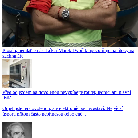
Prosím, nemlaťte nás. Lékař Marek Dvořák upozorňuje na útoky na
záchranáře
Před odjezdem na dovolenou nevypínejte router, lednici ani hlavní
jistič
Odjeli jste na dovolenou, ale elektroměr se nezastaví. Největší
úsporu přitom často nepřinesou odpojené...