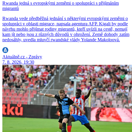
Rwanda jedná s evropskými zeměmi o spolupráci s přijímáním
migrantů
Rwanda vede předběžná jednání s některými evropskými zeměmi o
spolupráci v oblasti migrace, napsala agentura AFP. Kigali by podle
návrhu mohlo přijímat rodiny migrantů, kteří uvízli na cestě, nemají
kam jít nebo jsou z různých důvodů v ohrožení. Země dohody zatím
nedosáhly, uvedla mluvčí rwandské vlády Yolande Makoloová.
Aktuálně.cz - Zprávy
7. 8. 2026, 19:30