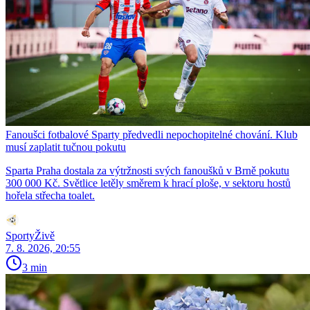
Fanoušci fotbalové Sparty předvedli nepochopitelné chování. Klub
musí zaplatit tučnou pokutu
Sparta Praha dostala za výtržnosti svých fanoušků v Brně pokutu
300 000 Kč. Světlice letěly směrem k hrací ploše, v sektoru hostů
hořela střecha toalet.
SportyŽivě
7. 8. 2026, 20:55
3 min