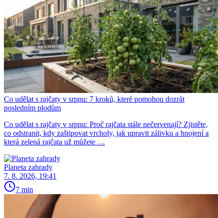
Co udělat s rajčaty v srpnu: 7 kroků, které pomohou dozrát
posledním plodům
Co udělat s rajčaty v srpnu: Proč rajčata stále nečervenají? Zjistěte,
co odstranit, kdy zaštipovat vrcholy, jak upravit zálivku a hnojení a
která zelená rajčata už můžete …
Planeta zahrady
7. 8. 2026, 19:41
7 min