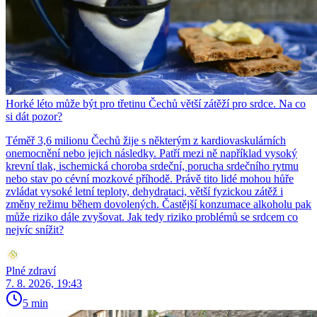
Horké léto může být pro třetinu Čechů větší zátěží pro srdce. Na co
si dát pozor?
Téměř 3,6 milionu Čechů žije s některým z kardiovaskulárních
onemocnění nebo jejich následky. Patří mezi ně například vysoký
krevní tlak, ischemická choroba srdeční, porucha srdečního rytmu
nebo stav po cévní mozkové příhodě. Právě tito lidé mohou hůře
zvládat vysoké letní teploty, dehydrataci, větší fyzickou zátěž i
změny režimu během dovolených. Častější konzumace alkoholu pak
může riziko dále zvyšovat. Jak tedy riziko problémů se srdcem co
nejvíc snížit?
Plné zdraví
7. 8. 2026, 19:43
5 min