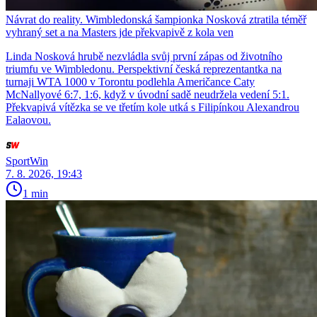
Návrat do reality. Wimbledonská šampionka Nosková ztratila téměř
vyhraný set a na Masters jde překvapivě z kola ven
Linda Nosková hrubě nezvládla svůj první zápas od životního
triumfu ve Wimbledonu. Perspektivní česká reprezentantka na
turnaji WTA 1000 v Torontu podlehla Američance Caty
McNallyové 6:7, 1:6, když v úvodní sadě neudržela vedení 5:1.
Překvapivá vítězka se ve třetím kole utká s Filipínkou Alexandrou
Ealaovou.
SportWin
7. 8. 2026, 19:43
1 min