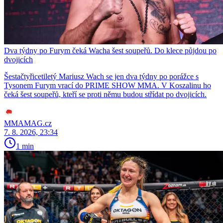
Dva týdny po Furym čeká Wacha šest soupeřů. Do klece půjdou po
dvojicích
Šestačtyřicetiletý Mariusz Wach se jen dva týdny po porážce s
Tysonem Furym vrací do PRIME SHOW MMA. V Koszalinu ho
čeká šest soupeřů, kteří se proti němu budou střídat po dvojicích.
MMAMAG.cz
7. 8. 2026, 23:34
1 min