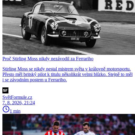
Proč Stirling Moss nikdy nezávodil za Ferrariho
Stirling Moss se nikdy nestal mistrem světa v královně motorsportu.
Přesto měl britský pilot k titulu několikrát velmi blízko. Stejně to měl
i se závodním postem u Ferrariho.
SvětFormule.cz
7. 8. 2026, 21:24
1 min