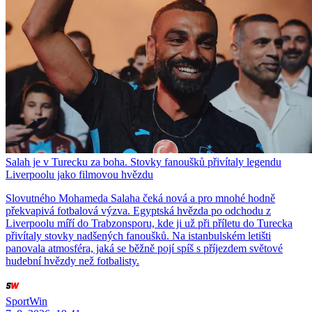
Salah je v Turecku za boha. Stovky fanoušků přivítaly legendu
Liverpoolu jako filmovou hvězdu
Slovutného Mohameda Salaha čeká nová a pro mnohé hodně
překvapivá fotbalová výzva. Egyptská hvězda po odchodu z
Liverpoolu míří do Trabzonsporu, kde ji už při příletu do Turecka
přivítaly stovky nadšených fanoušků. Na istanbulském letišti
panovala atmosféra, jaká se běžně pojí spíš s příjezdem světové
hudební hvězdy než fotbalisty.
SportWin