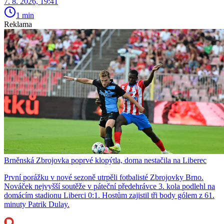
7. 8. 2026, 19:41
1 min
Reklama
Brněnská Zbrojovka poprvé klopýtla, doma nestačila na Liberec
První porážku v nové sezoně utrpěli fotbalisté Zbrojovky Brno.
Nováček nejvyšší soutěže v páteční předehrávce 3. kola podlehl na
domácím stadionu Liberci 0:1. Hostům zajistil tři body gólem z 61.
minuty Patrik Dulay.