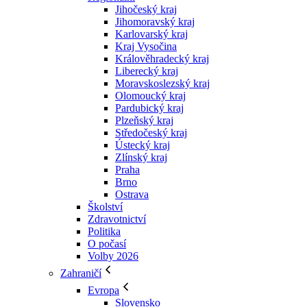
Jihočeský kraj
Jihomoravský kraj
Karlovarský kraj
Kraj Vysočina
Králověhradecký kraj
Liberecký kraj
Moravskoslezský kraj
Olomoucký kraj
Pardubický kraj
Plzeňský kraj
Středočeský kraj
Ústecký kraj
Zlínský kraj
Praha
Brno
Ostrava
Školství
Zdravotnictví
Politika
O počasí
Volby 2026
Zahraničí
Evropa
Slovensko