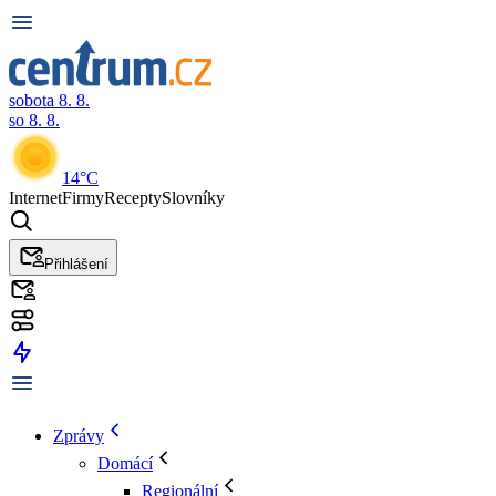
sobota 8. 8.
so 8. 8.
14°C
Internet
Firmy
Recepty
Slovníky
Přihlášení
Zprávy
Domácí
Regionální