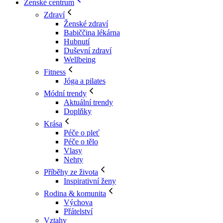
Ženské centrum
Zdraví
Ženské zdraví
Babiččina lékárna
Hubnutí
Duševní zdraví
Wellbeing
Fitness
Jóga a pilates
Módní trendy
Aktuální trendy
Doplňky
Krása
Péče o pleť
Péče o tělo
Vlasy
Nehty
Příběhy ze života
Inspirativní ženy
Rodina & komunita
Výchova
Přátelství
Vztahy