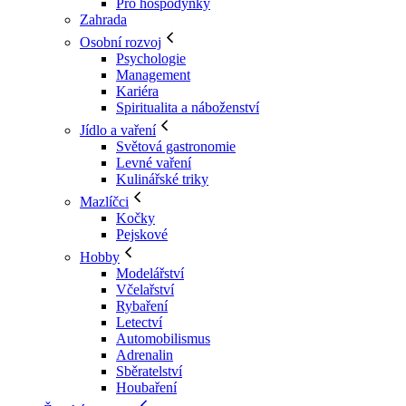
Pro hospodyňky
Zahrada
Osobní rozvoj
Psychologie
Management
Kariéra
Spiritualita a náboženství
Jídlo a vaření
Světová gastronomie
Levné vaření
Kulinářské triky
Mazlíčci
Kočky
Pejskové
Hobby
Modelářství
Včelařství
Rybaření
Letectví
Automobilismus
Adrenalin
Sběratelství
Houbaření