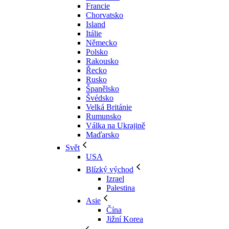
Francie
Chorvatsko
Island
Itálie
Německo
Polsko
Rakousko
Řecko
Rusko
Španělsko
Švédsko
Velká Británie
Rumunsko
Válka na Ukrajině
Maďarsko
Svět
USA
Blízký východ
Izrael
Palestina
Asie
Čína
Jižní Korea