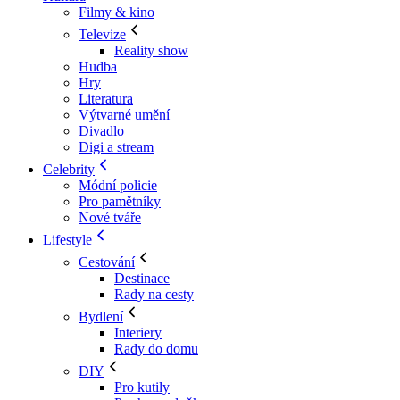
Filmy & kino
Televize
Reality show
Hudba
Hry
Literatura
Výtvarné umění
Divadlo
Digi a stream
Celebrity
Módní policie
Pro pamětníky
Nové tváře
Lifestyle
Cestování
Destinace
Rady na cesty
Bydlení
Interiery
Rady do domu
DIY
Pro kutily