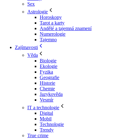
Sex
Astrologie
Horoskopy
Tarot a karty
Andělé a tajemná znamení
Numerologie
Tajemno
Zajímavosti
Věda
Biologie
Ekologie
Fyzika
Geografie
Historie
Chemie
Jazykověda
Vesmír
IT a technologie
Digital
Mobil
Technologie
Trendy
True crime