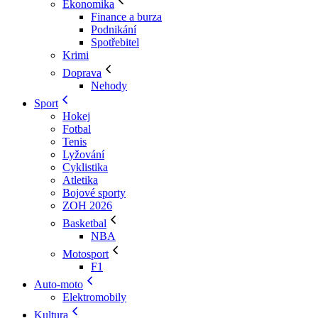
Ekonomika
Finance a burza
Podnikání
Spotřebitel
Krimi
Doprava
Nehody
Sport
Hokej
Fotbal
Tenis
Lyžování
Cyklistika
Atletika
Bojové sporty
ZOH 2026
Basketbal
NBA
Motosport
F1
Auto-moto
Elektromobily
Kultura