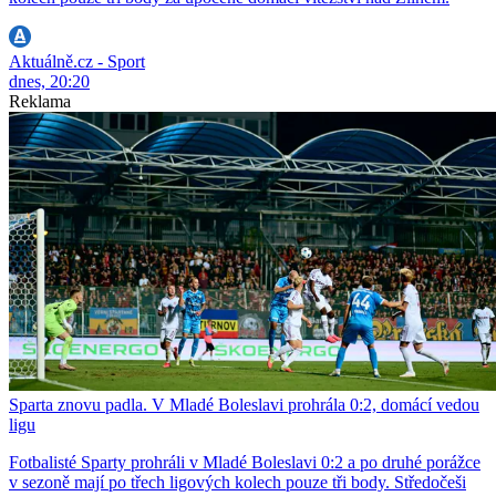
Aktuálně.cz - Sport
dnes, 20:20
Reklama
Sparta znovu padla. V Mladé Boleslavi prohrála 0:2, domácí vedou
ligu
Fotbalisté Sparty prohráli v Mladé Boleslavi 0:2 a po druhé porážce
v sezoně mají po třech ligových kolech pouze tři body. Středočeši