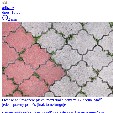
adbz.cz
dnes, 18:35
2 min
Ocet se solí rozežere plevel mezi dlaždicemi za 12 hodin. Stačí
jeden správný poměr, jinak to nefunguje