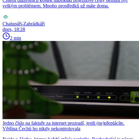
Čištění dlažebních kostek například příjezdové cesty nemusí být
velkým problémem. Mnoho prostředků už máte doma.
Chalupáři-Zahrádkáři
dnes, 18:28
2 min
Jedno číslo na faktuře za internet prozradí, jestli (ne)přeplácíte.
Většina Čechů ho nikdy nekontrolovala