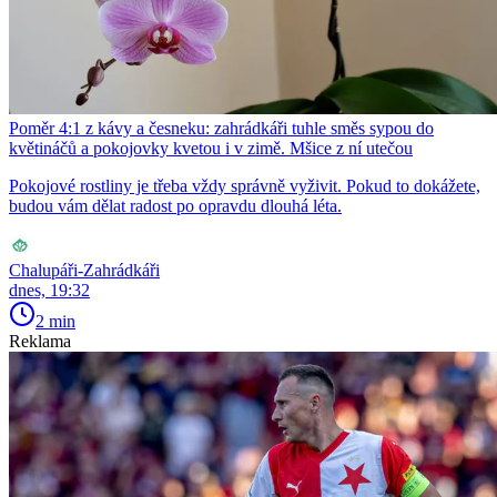
Poměr 4:1 z kávy a česneku: zahrádkáři tuhle směs sypou do
květináčů a pokojovky kvetou i v zimě. Mšice z ní utečou
Pokojové rostliny je třeba vždy správně vyživit. Pokud to dokážete,
budou vám dělat radost po opravdu dlouhá léta.
Chalupáři-Zahrádkáři
dnes, 19:32
2 min
Reklama