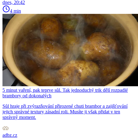
dnes, 20:42
4 min
5 minut vaření, pak teprve sůl. Tak jednoduchý trik dělí rozpadlé
brambory od dokonalých
Sůl hraje při zvýrazňování přirozené chuti brambor a zajišťování
jejich správné textury zásadní roli. Musíte ji však přidat v ten
správný moment.
adbz.cz