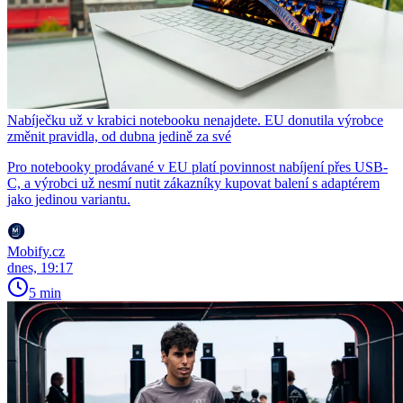
Nabíječku už v krabici notebooku nenajdete. EU donutila výrobce
změnit pravidla, od dubna jedině za své
Pro notebooky prodávané v EU platí povinnost nabíjení přes USB-
C, a výrobci už nesmí nutit zákazníky kupovat balení s adaptérem
jako jedinou variantu.
Mobify.cz
dnes, 19:17
5 min