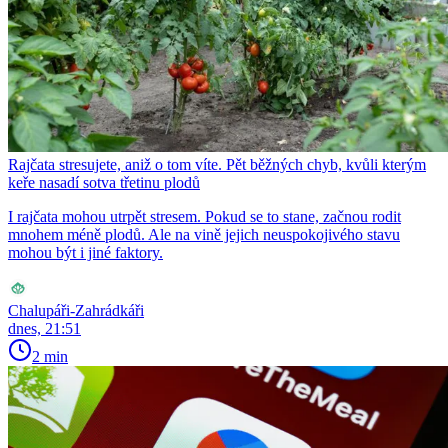
Rajčata stresujete, aniž o tom víte. Pět běžných chyb, kvůli kterým
keře nasadí sotva třetinu plodů
I rajčata mohou utrpět stresem. Pokud se to stane, začnou rodit
mnohem méně plodů. Ale na vině jejich neuspokojivého stavu
mohou být i jiné faktory.
Chalupáři-Zahrádkáři
dnes, 21:51
2 min