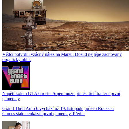
Vědci potvrdili vzácný nález na Marsu. Dosud nejlépe zachovaný
organický uhlík
Napětí kolem GTA 6 roste. Srpen může přinést třetí trailer i první
gameplay
Grand Theft Auto 6 vychází už 19. listopadu, přesto Rockstar
Games stále neukázal první gameplay. Před...