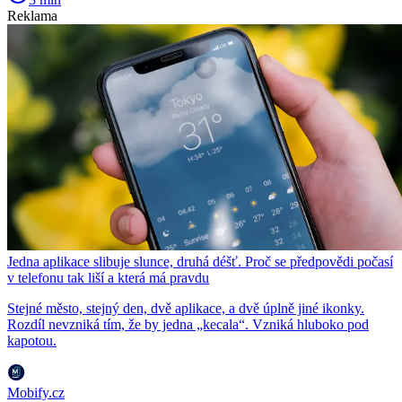
Reklama
Jedna aplikace slibuje slunce, druhá déšť. Proč se předpovědi počasí
v telefonu tak liší a která má pravdu
Stejné město, stejný den, dvě aplikace, a dvě úplně jiné ikonky.
Rozdíl nevzniká tím, že by jedna „kecala“. Vzniká hluboko pod
kapotou.
Mobify.cz