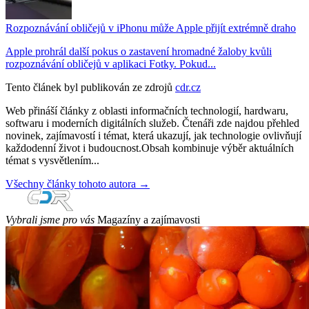
Rozpoznávání obličejů v iPhonu může Apple přijít extrémně draho
Apple prohrál další pokus o zastavení hromadné žaloby kvůli
rozpoznávání obličejů v aplikaci Fotky. Pokud...
Tento článek byl publikován ze zdrojů
cdr.cz
Web přináší články z oblasti informačních technologií, hardwaru,
softwaru i moderních digitálních služeb. Čtenáři zde najdou přehled
novinek, zajímavostí i témat, která ukazují, jak technologie ovlivňují
každodenní život i budoucnost.Obsah kombinuje výběr aktuálních
témat s vysvětlením...
Všechny články tohoto autora →
Vybrali jsme pro vás
Magazíny a zajímavosti