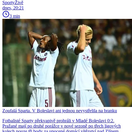
SportyŽivě
dnes, 20:21
3 min
Zoufalá Sparta. V Boleslavi ani jednou nevystřelila na branku
Fotbalisté Sparty překvapivě prohráli v Mladé Boleslavi 0:2.
Pražané mají po druhé porážce v nové sezoně po třech ligových
kolech pouze tři body za upocené domácí vítězství nad Zlínem.