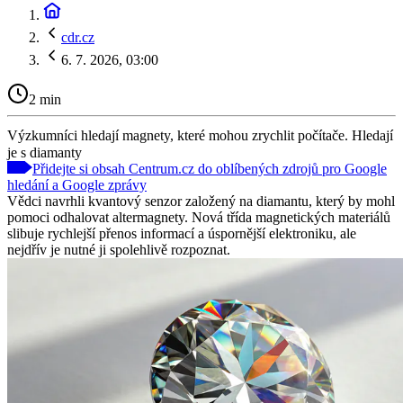
cdr.cz
6. 7. 2026, 03:00
2 min
Výzkumníci hledají magnety, které mohou zrychlit počítače. Hledají
je s diamanty
Přidejte si obsah Centrum.cz do oblíbených zdrojů pro Google
hledání a Google zprávy
Vědci navrhli kvantový senzor založený na diamantu, který by mohl
pomoci odhalovat altermagnety. Nová třída magnetických materiálů
slibuje rychlejší přenos informací a úspornější elektroniku, ale
nejdřív je nutné ji spolehlivě rozpoznat.