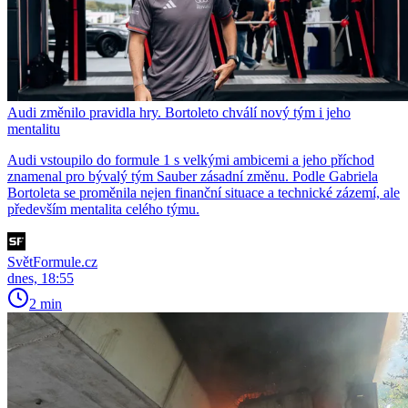
Audi změnilo pravidla hry. Bortoleto chválí nový tým i jeho
mentalitu
Audi vstoupilo do formule 1 s velkými ambicemi a jeho příchod
znamenal pro bývalý tým Sauber zásadní změnu. Podle Gabriela
Bortoleta se proměnila nejen finanční situace a technické zázemí, ale
především mentalita celého týmu.
SvětFormule.cz
dnes, 18:55
2 min