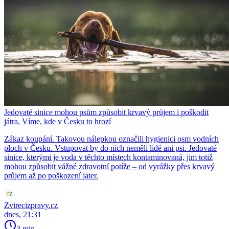
Jedovaté sinice mohou psům způsobit krvavý průjem i poškodit
játra. Víme, kde v Česku to hrozí
Zákaz koupání. Takovou nálepkou označili hygienici osm vodních
ploch v Česku. Vstupovat by do nich neměli lidé ani psi. Jedovaté
sinice, kterými je voda v těchto místech kontaminovaná, jim totiž
mohou způsobit vážné zdravotní potíže – od vyrážky přes krvavý
průjem až po poškození jater.
Zvirecizpravy.cz
dnes, 21:31
3 min