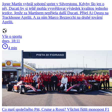
Jorge Martín vyhrál sobotní sprint v Silverstonu. Kdyby šlo jen o
něj, Ducati by si ještě mohla vysvětlovat výsledek kvalitou jednoho
jezdce. Jenže za Martínem nepřijela další Ducati. Přijel Ai Ogura na
Trackhouse Aprilii. A za ním Marco Bezzecchi na druhé tovární
Aprilii.
Vše o sportu
dnes, 18:11
4 min
Co mají společného Pitt, Cruise a Rossi? Všichni řídili monopost F1