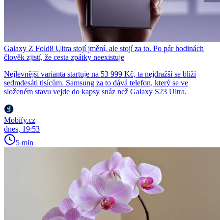
Galaxy Z Fold8 Ultra stojí jmění, ale stojí za to. Po pár hodinách
člověk zjistí, že cesta zpátky neexistuje
Nejlevnější varianta startuje na 53 999 Kč, ta nejdražší se blíží
sedmdesáti tisícům. Samsung za to dává telefon, který se ve
složeném stavu vejde do kapsy snáz než Galaxy S23 Ultra.
Mobify.cz
dnes, 19:53
5 min