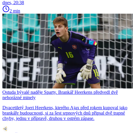
dnes, 20:38
2 min
Ostuda bývalé naděje Sparty. Brankář Heerkens předvedl dvě
nehorázné minely
Dvacetiletý Joeri Heerkens, kterého Ajax před rokem kupoval jako
brankáře budoucnosti, si za šest srpnových dnů připsal dvě trapné
chyby, jednu v přípravě, druhou v ostrém zápase.