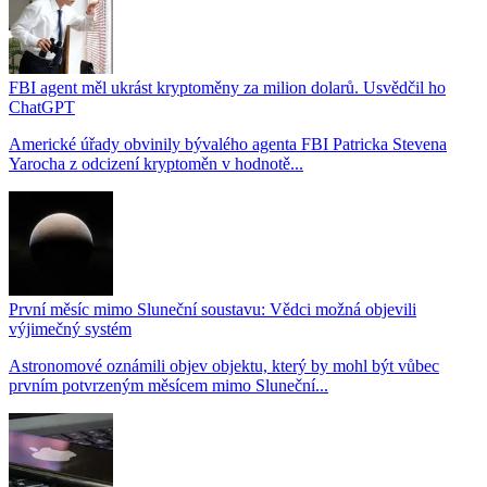
FBI agent měl ukrást kryptoměny za milion dolarů. Usvědčil ho
ChatGPT
Americké úřady obvinily bývalého agenta FBI Patricka Stevena
Yarocha z odcizení kryptoměn v hodnotě...
První měsíc mimo Sluneční soustavu: Vědci možná objevili
výjimečný systém
Astronomové oznámili objev objektu, který by mohl být vůbec
prvním potvrzeným měsícem mimo Sluneční...