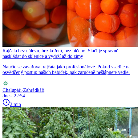
Rajčata bez nálevu, bez koření, bez ničeho. Stačí je správně
naskládat do sklenice a vydrží až do zimy
Naučte se zavařovat rajčata jako profesionálové. Pokud vsadíte na
osvědčený postup našich babiček, pak zaručeně nešlápnete vedle.
Chalupáři-Zahrádkáři
dnes, 22:54
2 min