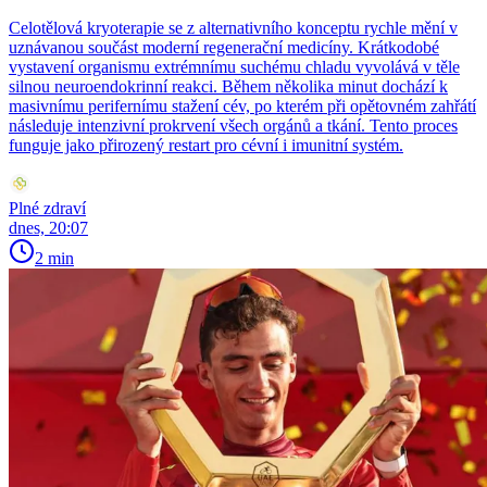
Celotělová kryoterapie se z alternativního konceptu rychle mění v
uznávanou součást moderní regenerační medicíny. Krátkodobé
vystavení organismu extrémnímu suchému chladu vyvolává v těle
silnou neuroendokrinní reakci. Během několika minut dochází k
masivnímu perifernímu stažení cév, po kterém při opětovném zahřátí
následuje intenzivní prokrvení všech orgánů a tkání. Tento proces
funguje jako přirozený restart pro cévní i imunitní systém.
Plné zdraví
dnes, 20:07
2 min