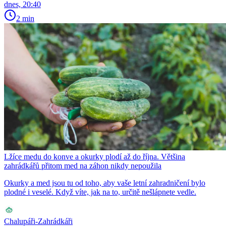
dnes, 20:40
2 min
Lžíce medu do konve a okurky plodí až do října. Většina
zahrádkářů přitom med na záhon nikdy nepoužila
Okurky a med jsou tu od toho, aby vaše letní zahradničení bylo
plodné i veselé. Když víte, jak na to, určitě nešlápnete vedle.
Chalupáři-Zahrádkáři