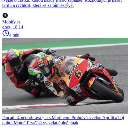
Nejde o částku, kterou každý měsíc zaplatíte. Rozhodující je název
tarifu a rychlost, která se za ním skrývá.
Mobify.cz
dnes, 18:14
4 min
Ducati už neprohrává jen s Martínem. Prohrává s celou Aprilií a boj
o titul MotoGP začíná vypadat úplně jinak