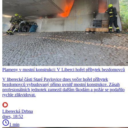
Plameny v mostní konstrukci: V Liberci hořel příbytek bezdomovců
V liberecké části Staré Pavlovice dnes večer hořel příbytek
bezdomovců vybudovaný přímo uvnitř mostní konstrukce. Zásah
profesionálních jednotek zamezil dalším škodám a požár se podařilo
rychle zlikvidovat.
Liberecká Drbna
dnes, 18:52
1 min