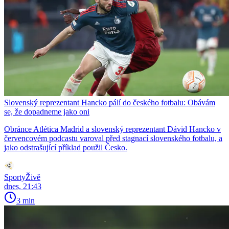
Slovenský reprezentant Hancko pálí do českého fotbalu: Obávám
se, že dopadneme jako oni
Obránce Atlética Madrid a slovenský reprezentant Dávid Hancko v
červencovém podcastu varoval před stagnací slovenského fotbalu, a
jako odstrašující příklad použil Česko.
SportyŽivě
dnes, 21:43
3 min