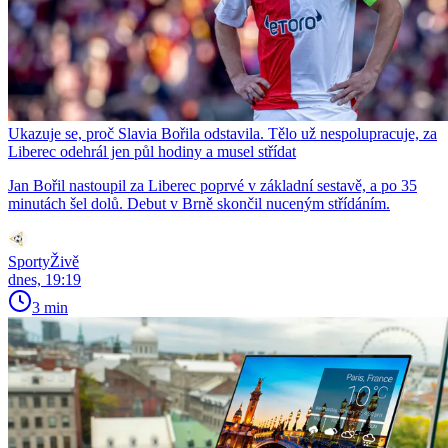
Ukazuje se, proč Slavia Bořila odstavila. Tělo už nespolupracuje, za
Liberec odehrál jen půl hodiny a musel střídat
Jan Bořil nastoupil za Liberec poprvé v základní sestavě, a po 35
minutách šel dolů. Debut v Brně skončil nuceným střídáním.
SportyŽivě
dnes, 19:19
3 min