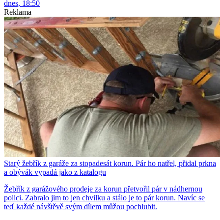
dnes, 18:50
Reklama
Starý žebřík z garáže za stopadesát korun. Pár ho natřel, přidal prkna
a obývák vypadá jako z katalogu
Žebřík z garážového prodeje za korun přetvořil pár v nádhernou
polici. Zabralo jim to jen chvilku a stálo je to pár korun. Navíc se
teď každé návštěvě svým dílem můžou pochlubit.