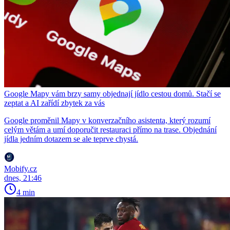
Google Mapy vám brzy samy objednají jídlo cestou domů. Stačí se
zeptat a AI zařídí zbytek za vás
Google proměnil Mapy v konverzačního asistenta, který rozumí
celým větám a umí doporučit restauraci přímo na trase. Objednání
jídla jedním dotazem se ale teprve chystá.
Mobify.cz
dnes, 21:46
4 min