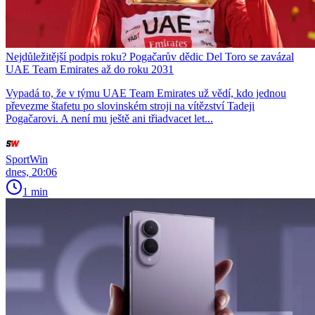
Nejdůležitější podpis roku? Pogačarův dědic Del Toro se zavázal
UAE Team Emirates až do roku 2031
Vypadá to, že v týmu UAE Team Emirates už vědí, kdo jednou
převezme štafetu po slovinském stroji na vítězství Tadeji
Pogačarovi. A není mu ještě ani třiadvacet let...
SportWin
dnes, 20:06
1 min