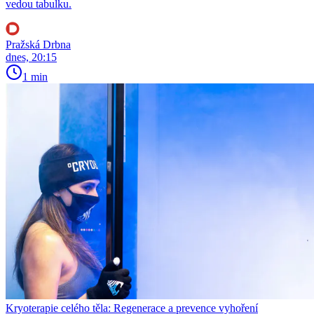
vedou tabulku.
Pražská Drbna
dnes, 20:15
1 min
Kryoterapie celého těla: Regenerace a prevence vyhoření