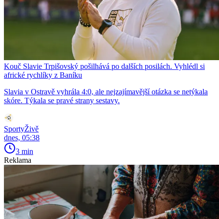
Kouč Slavie Trpišovský pošilhává po dalších posilách. Vyhlédl si
africké rychlíky z Baníku
Slavia v Ostravě vyhrála 4:0, ale nejzajímavější otázka se netýkala
skóre. Týkala se pravé strany sestavy.
SportyŽivě
dnes, 05:38
3 min
Reklama