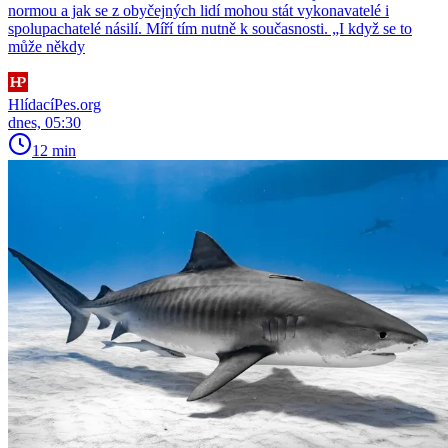
normou a jak se z obyčejných lidí mohou stát vykonavatelé i
spolupachatelé násilí. Míří tím nutně k současnosti. „I když se to
může někdy
HlídacíPes.org
dnes, 05:30
12 min