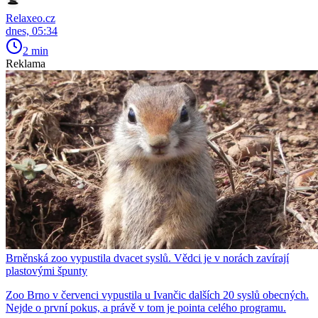
Relaxeo.cz
dnes, 05:34
2 min
Reklama
Brněnská zoo vypustila dvacet syslů. Vědci je v norách zavírají
plastovými špunty
Zoo Brno v červenci vypustila u Ivančic dalších 20 syslů obecných.
Nejde o první pokus, a právě v tom je pointa celého programu.