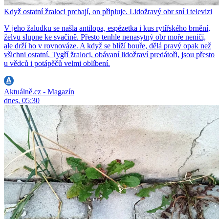
Když ostatní žraloci prchají, on připluje. Lidožravý obr sní i televizi
V jeho žaludku se našla antilopa, espézetka i kus rytířského brnění,
želvu slupne ke svačině. Přesto tenhle nenasytný obr moře neničí,
ale drží ho v rovnováze. A když se blíží bouře, dělá pravý opak než
všichni ostatní. Tygří žraloci, obávaní lidožraví predátoři, jsou přesto
u vědců i potápěčů velmi oblíbení.
Aktuálně.cz - Magazín
dnes, 05:30