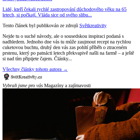
Lidé, kteří čekali rychlé zastropování důchodového věku na 65
letech, si počkají. Vláda sice od svého slibu...
Tento článek byl publikován ze zdrojů
Světkreativity
Nejde tu o suché návody, ale o sousedskou inspiraci podaná s
nadhledem. Jednoho dne vás tu může zaujmout recept na rychlou
cuketovou buchtu, druhý den vás zas pohltí příběh o ztraceném
prstenu, který po patnácti letech překvapivě našli na farmě – a ještě
si nad tím připijete čajem. Články...
Všechny články tohoto autora →
Vybrali jsme pro vás
Magazíny a zajímavosti