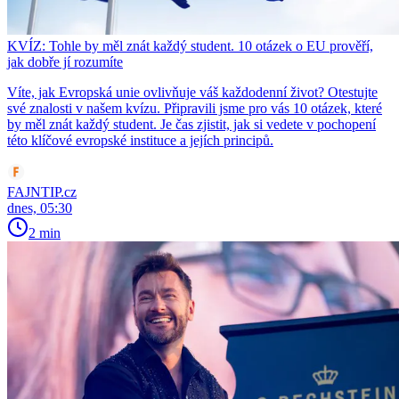
KVÍZ: Tohle by měl znát každý student. 10 otázek o EU prověří,
jak dobře jí rozumíte
Víte, jak Evropská unie ovlivňuje váš každodenní život? Otestujte
své znalosti v našem kvízu. Připravili jsme pro vás 10 otázek, které
by měl znát každý student. Je čas zjistit, jak si vedete v pochopení
této klíčové evropské instituce a jejích principů.
FAJNTIP.cz
dnes, 05:30
2 min