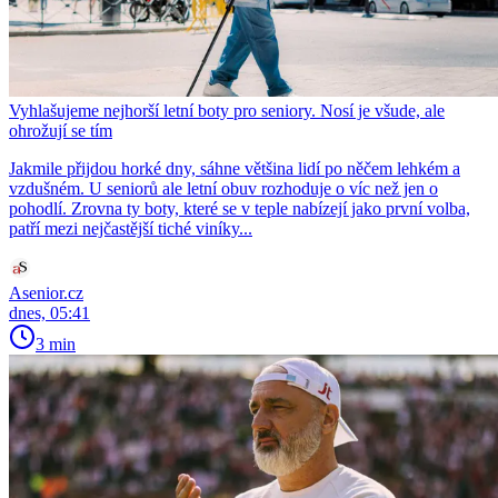
Vyhlašujeme nejhorší letní boty pro seniory. Nosí je všude, ale
ohrožují se tím
Jakmile přijdou horké dny, sáhne většina lidí po něčem lehkém a
vzdušném. U seniorů ale letní obuv rozhoduje o víc než jen o
pohodlí. Zrovna ty boty, které se v teple nabízejí jako první volba,
patří mezi nejčastější tiché viníky...
Asenior.cz
dnes, 05:41
3 min