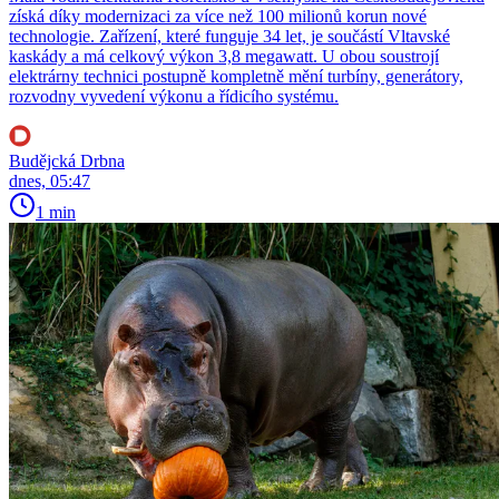
získá díky modernizaci za více než 100 milionů korun nové
technologie. Zařízení, které funguje 34 let, je součástí Vltavské
kaskády a má celkový výkon 3,8 megawatt. U obou soustrojí
elektrárny technici postupně kompletně mění turbíny, generátory,
rozvodny vyvedení výkonu a řídicího systému.
Budějcká Drbna
dnes, 05:47
1 min