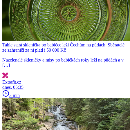
Tahle stará sklenička po babičce leží Čechům na půdách. Sběratelé
ze zahraničí za ni platí i 50 000 Kč
Nazelenalé skleničky a mísy po babičkách roky leží na půdách a v
[…]
Extrafit.cz
dnes, 05:35
3 min