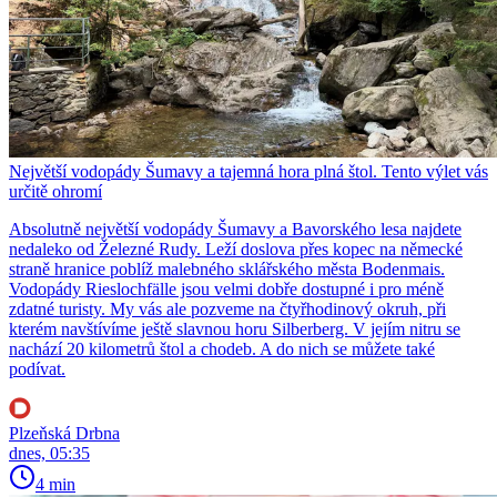
Největší vodopády Šumavy a tajemná hora plná štol. Tento výlet vás
určitě ohromí
Absolutně největší vodopády Šumavy a Bavorského lesa najdete
nedaleko od Železné Rudy. Leží doslova přes kopec na německé
straně hranice poblíž malebného sklářského města Bodenmais.
Vodopády Rieslochfälle jsou velmi dobře dostupné i pro méně
zdatné turisty. My vás ale pozveme na čtyřhodinový okruh, při
kterém navštívíme ještě slavnou horu Silberberg. V jejím nitru se
nachází 20 kilometrů štol a chodeb. A do nich se můžete také
podívat.
Plzeňská Drbna
dnes, 05:35
4 min