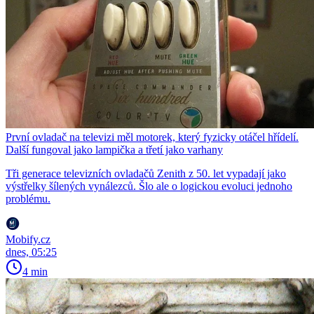
První ovladač na televizi měl motorek, který fyzicky otáčel hřídelí.
Další fungoval jako lampička a třetí jako varhany
Tři generace televizních ovladačů Zenith z 50. let vypadají jako
výstřelky šílených vynálezců. Šlo ale o logickou evoluci jednoho
problému.
Mobify.cz
dnes, 05:25
4 min