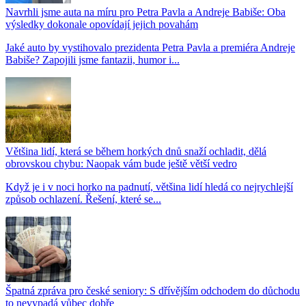
Navrhli jsme auta na míru pro Petra Pavla a Andreje Babiše: Oba
výsledky dokonale opovídají jejich povahám
Jaké auto by vystihovalo prezidenta Petra Pavla a premiéra Andreje
Babiše? Zapojili jsme fantazii, humor i...
Většina lidí, která se během horkých dnů snaží ochladit, dělá
obrovskou chybu: Naopak vám bude ještě větší vedro
Když je i v noci horko na padnutí, většina lidí hledá co nejrychlejší
způsob ochlazení. Řešení, které se...
Špatná zpráva pro české seniory: S dřívějším odchodem do důchodu
to nevypadá vůbec dobře