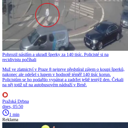
Pohrozil násilím a ukradl šperky za 140 tisíc. Policisté si na
recidivistu počíhali
Muž ve zlatnictví v Praze 8 nejprve předstíral zájem o koupi šperků,
nakonec ale odešel s lupem v hodnotě téměř 140 tisíc korun.
Policistům se ho podařilo vypátrat a zadržet ještě tentýž den. Čekali
na něj totiž už na autobusovém nádraží v Brně.
Pražská Drbna
dnes, 05:50
1 min
Reklama