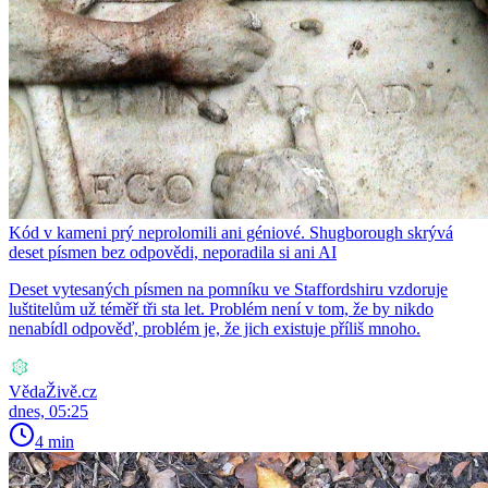
Kód v kameni prý neprolomili ani géniové. Shugborough skrývá
deset písmen bez odpovědi, neporadila si ani AI
Deset vytesaných písmen na pomníku ve Staffordshiru vzdoruje
luštitelům už téměř tři sta let. Problém není v tom, že by nikdo
nenabídl odpověď, problém je, že jich existuje příliš mnoho.
VědaŽivě.cz
dnes, 05:25
4 min