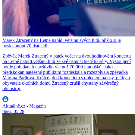
Marek Ztracený na Letné nabídl většinu svých hitů, přišlo si je
poslechnout 70 tisíc lidí
Zpěvák Marek Ztracený v pátek večer na dvouhodinovém koncertu
na Letné nabídl většinu hitů ze své osmnáctileté kariéry. Vystoupení
podle pořadatelů navštívilo víc než 70 000 fanoušků. Jako
předskokan natěšené publikum roztleskala a rozezpívala zpěvačka
Martina Pártlová. Krátce před koncertem s ohledem na psy, ptáky a
obyvatele okolních domů Ztracený zrušil chystaný závěrečný
ohňostroj.
Aktuálně.cz - Magazín
dnes, 05:28