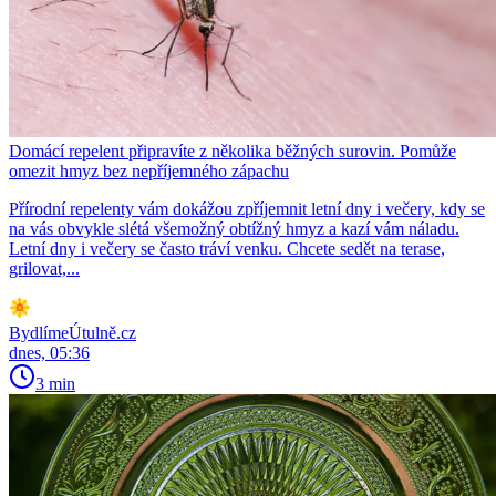
Domácí repelent připravíte z několika běžných surovin. Pomůže
omezit hmyz bez nepříjemného zápachu
Přírodní repelenty vám dokážou zpříjemnit letní dny i večery, kdy se
na vás obvykle slétá všemožný obtížný hmyz a kazí vám náladu.
Letní dny i večery se často tráví venku. Chcete sedět na terase,
grilovat,...
BydlímeÚtulně.cz
dnes, 05:36
3 min