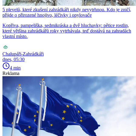
5 plevelů, které zkušení zahrádkáři nikdy nevytrhnou. Kdo je zničí,
přijde o přirozené hnojivo, léčivky i opylovače
Kopřiva, pampeliška, sedmikráska a dvě hluchavky: pětice rostlin,
které většina zahrádkářů roky vytrhávala, teď dostává na zahradách
vlastní místo.
Chalupáři-Zahrádkáři
dnes, 05:30
4 min
Reklama