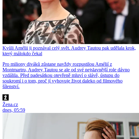
Kvůli Amélii ji poznával celý svět. Audrey Tautou pak udělala krok,
který málokdo čekal
Pro miliony diváků zůstane navždy rozpustilou Amélií z
Montmartru, Audrey Tautou se ale od své nejslavnější role dávno
vzdálila. Před padesátkou otevřeně mluví o slávě, ústupu do
soukromí i o tom, proč jí vyhovuje život daleko od filmového
šílenství.
Žena.cz
dnes, 05:59