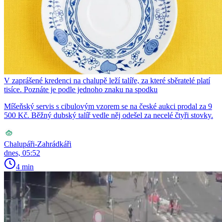
V zaprášené kredenci na chalupě leží talíře, za které sběratelé platí
tisíce. Poznáte je podle jednoho znaku na spodku
Míšeňský servis s cibulovým vzorem se na české aukci prodal za 9
500 Kč. Běžný dubský talíř vedle něj odešel za necelé čtyři stovky.
Chalupáři-Zahrádkáři
dnes, 05:52
4 min