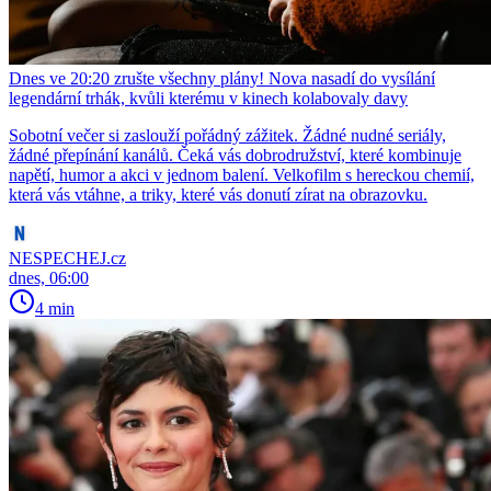
Dnes ve 20:20 zrušte všechny plány! Nova nasadí do vysílání
legendární trhák, kvůli kterému v kinech kolabovaly davy
Sobotní večer si zaslouží pořádný zážitek. Žádné nudné seriály,
žádné přepínání kanálů. Čeká vás dobrodružství, které kombinuje
napětí, humor a akci v jednom balení. Velkofilm s hereckou chemií,
která vás vtáhne, a triky, které vás donutí zírat na obrazovku.
NESPECHEJ.cz
dnes, 06:00
4 min