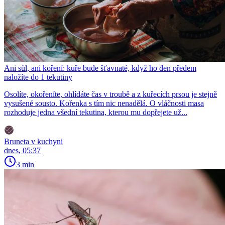
Ani sůl, ani koření: kuře bude šťavnaté, když ho den předem
naložíte do 1 tekutiny
Osolíte, okořeníte, ohlídáte čas v troubě a z kuřecích prsou je stejně
vysušené sousto. Kořenka s tím nic nenadělá. O vláčnosti masa
rozhoduje jedna všední tekutina, kterou mu dopřejete už...
Bruneta v kuchyni
dnes, 05:37
3 min