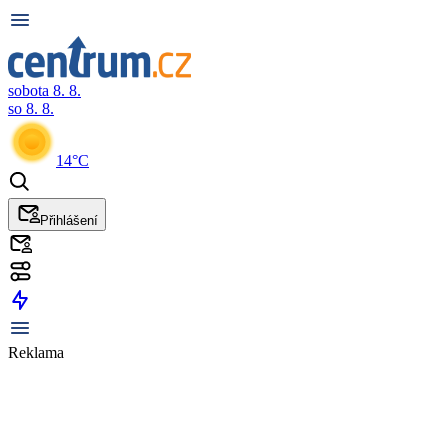
sobota 8. 8.
so 8. 8.
14°C
Přihlášení
Reklama