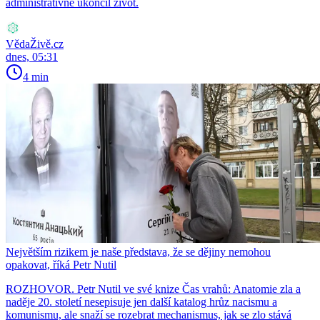
administrativně ukončil život.
VědaŽivě.cz
dnes, 05:31
4 min
Největším rizikem je naše představa, že se dějiny nemohou
opakovat, říká Petr Nutil
ROZHOVOR. Petr Nutil ve své knize Čas vrahů: Anatomie zla a
naděje 20. století nesepisuje jen další katalog hrůz nacismu a
komunismu, ale snaží se rozebrat mechanismus, jak se zlo stává