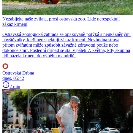
Nezabíjejte naše zvířata, prosí ostravská zoo. Lidé nerespektují
zákaz krmení
Ostravská zoologická zahrada se opakovaně potýká s neukázněnými
návštěvníky, kteří nerespektují zákaz krmení. Nevhodná strava
přitom zvířatům může způsobit závažné zdravotní potíže nebo
dokonce smrt. Poslední případ se stal v pátek 7. května, kdy skupina
lidí házela krmení do výběhu mandrilů.
Ostravská Drbna
dnes, 05:42
2 min