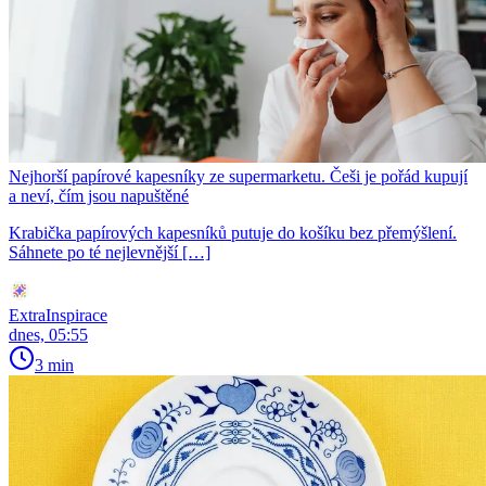
Nejhorší papírové kapesníky ze supermarketu. Češi je pořád kupují
a neví, čím jsou napuštěné
Krabička papírových kapesníků putuje do košíku bez přemýšlení.
Sáhnete po té nejlevnější […]
ExtraInspirace
dnes, 05:55
3 min