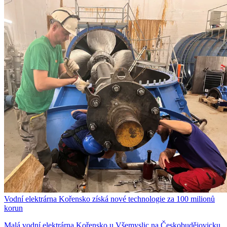
Vodní elektrárna Kořensko získá nové technologie za 100 milionů
korun
Malá vodní elektrárna Kořensko u Všemyslic na Českobudějovicku