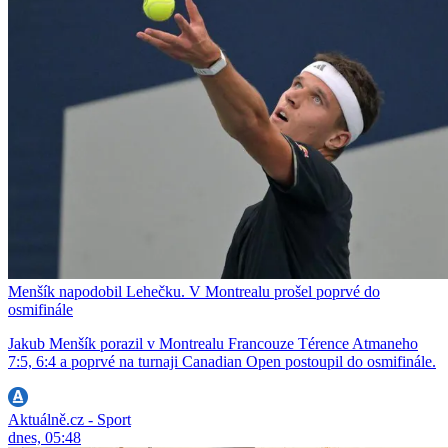
Menšík napodobil Lehečku. V Montrealu prošel poprvé do
osmifinále
Jakub Menšík porazil v Montrealu Francouze Térence Atmaneho
7:5, 6:4 a poprvé na turnaji Canadian Open postoupil do osmifinále.
Aktuálně.cz - Sport
dnes, 05:48