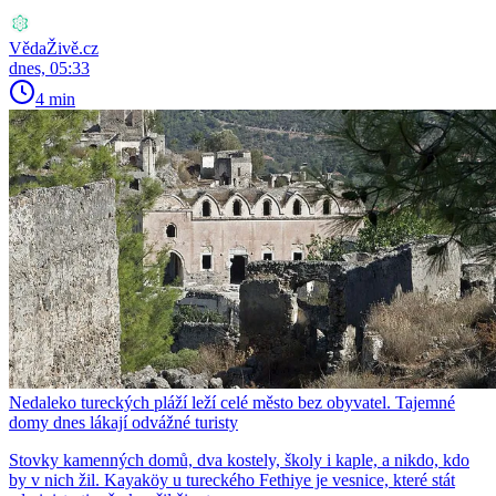
VědaŽivě.cz
dnes, 05:33
4 min
Nedaleko tureckých pláží leží celé město bez obyvatel. Tajemné
domy dnes lákají odvážné turisty
Stovky kamenných domů, dva kostely, školy i kaple, a nikdo, kdo
by v nich žil. Kayaköy u tureckého Fethiye je vesnice, které stát