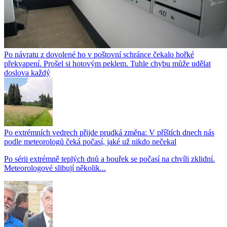
Po návratu z dovolené ho v poštovní schránce čekalo hořké
překvapení. Prošel si hotovým peklem. Tuhle chybu může udělat
doslova každý
Po extrémních vedrech přijde prudká změna: V příštích dnech nás
podle meteorologů čeká počasí, jaké už nikdo nečekal
Po sérii extrémně teplých dnů a bouřek se počasí na chvíli zklidní.
Meteorologové slibují několik...