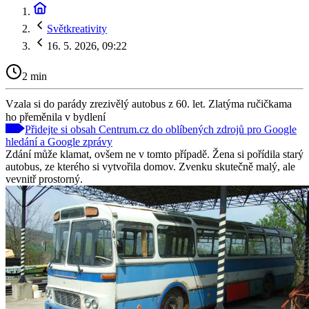
Světkreativity
16. 5. 2026, 09:22
2 min
Vzala si do parády zrezivělý autobus z 60. let. Zlatýma ručičkama
ho přeměnila v bydlení
Přidejte si obsah Centrum.cz do oblíbených zdrojů pro Google
hledání a Google zprávy
Zdání může klamat, ovšem ne v tomto případě. Žena si pořídila starý
autobus, ze kterého si vytvořila domov. Zvenku skutečně malý, ale
vevnitř prostorný.