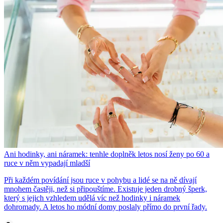
Ani hodinky, ani náramek: tenhle doplněk letos nosí ženy po 60 a
ruce v něm vypadají mladší
Při každém povídání jsou ruce v pohybu a lidé se na ně dívají
mnohem častěji, než si připouštíme. Existuje jeden drobný šperk,
který s jejich vzhledem udělá víc než hodinky i náramek
dohromady. A letos ho módní domy poslaly přímo do první řady.