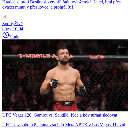
Hradec si proti Besiktasi vytvořil řadu vyložených šancí, hrál přes
dvacet minut v přesilovce, a prohrál 0:1.
SportyŽivě
dnes, 10:04
3 min
UFC Vegas 120: Gamrot vs. Salkilld. Kde a kdy turnaj sledovat
UFC se v sobotu 8. srpna vrací do Meta APEX v Las Vegas. Hlavní