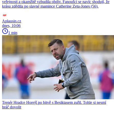
veřejnosti a okamžitě vzbudila obdiv. Fanoušci se navíc shodují, že
krásu zdědila po slavné mamince Catherine Zeta-Jones (56).
Aplausin.cz
dnes, 10:06
1 min
Trenér Hradce Horejš po bitvě s Besiktasem zuřil. Tohle si nesmí
hráč dovolit