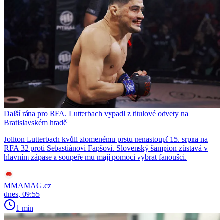
Další rána pro RFA. Lutterbach vypadl z titulové odvety na
Bratislavském hradě
Joilton Lutterbach kvůli zlomenému prstu nenastoupí 15. srpna na
RFA 32 proti Sebastiánovi Fapšovi. Slovenský šampion zůstává v
hlavním zápase a soupeře mu mají pomoci vybrat fanoušci.
MMAMAG.cz
dnes, 09:55
1 min