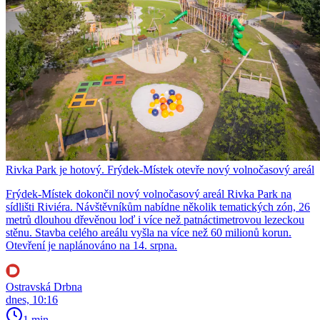
Rivka Park je hotový. Frýdek-Místek otevře nový volnočasový areál
Frýdek-Místek dokončil nový volnočasový areál Rivka Park na
sídlišti Riviéra. Návštěvníkům nabídne několik tematických zón, 26
metrů dlouhou dřevěnou loď i více než patnáctimetrovou lezeckou
stěnu. Stavba celého areálu vyšla na více než 60 milionů korun.
Otevření je naplánováno na 14. srpna.
Ostravská Drbna
dnes, 10:16
1 min