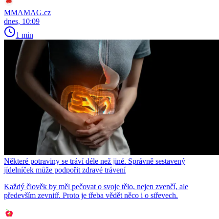
MMAMAG.cz
dnes, 10:09
1 min
Některé potraviny se tráví déle než jiné. Správně sestavený
jídelníček může podpořit zdravé trávení
Každý člověk by měl pečovat o svoje tělo, nejen zvenčí, ale
především zevnitř. Proto je třeba vědět něco i o střevech.