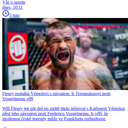
Vše o sportu
dnes, 10:11
5 min
Fleury pomáhá Vémolovi s návratem. Ir Terminátorovi proti
Vosgrönemu věří
Will Fleury jen pár dní po ztrátě titulu trénoval s Karlosem Vémolou
před jeho návratem proti Fredericu Vosgrönemu. Ir věří, že
zkušenost české legendy může ve Frankfurtu rozhodnout.