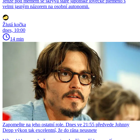
Jenže pod memem se skrývá staré japonské lovecké plemeno s
velmi jasným názorem na osobní autonomii.
Žlutá kočka
dnes, 10:00
14 min
Zapomeňte na jeho ostatní role. Dnes ve 21:55 předvede Johnny
Depp výkon tak excelentní, že do rána neusnete