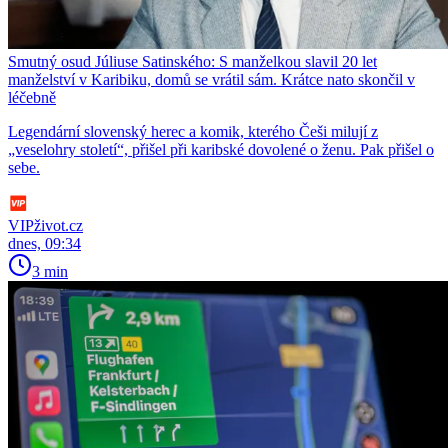
Smutný osud Júliuse Satinského: S manželkou slavil 20 let
manželství v Karibiku, domů se vrátil sám. Krátce nato skončil v
léčebně
Legendární slovenský herec a komik, kterého Češi milují z
„veselohry století“, přišel při karibské dovolené o ženu. Pak přišel o
sebe.
VIPživot.cz
dnes, 09:34
3 min