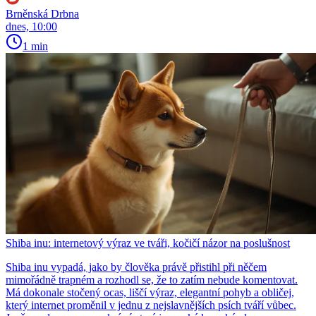
Brněnská Drbna
dnes, 10:00
1 min
Shiba inu: internetový výraz ve tváři, kočičí názor na poslušnost
Shiba inu vypadá, jako by člověka právě přistihl při něčem
mimořádně trapném a rozhodl se, že to zatím nebude komentovat.
Má dokonale stočený ocas, liščí výraz, elegantní pohyb a obličej,
který internet proměnil v jednu z nejslavnějších psích tváří vůbec.