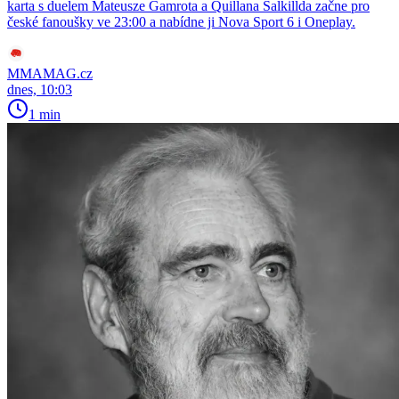
karta s duelem Mateusze Gamrota a Quillana Salkillda začne pro
české fanoušky ve 23:00 a nabídne ji Nova Sport 6 i Oneplay.
MMAMAG.cz
dnes, 10:03
1 min