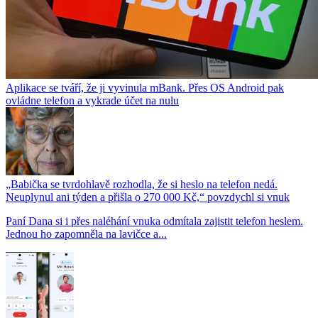
Aplikace se tváří, že ji vyvinula mBank. Přes OS Android pak
ovládne telefon a vykrade účet na nulu
„Babička se tvrdohlavě rozhodla, že si heslo na telefon nedá.
Neuplynul ani týden a přišla o 270 000 Kč,“ povzdychl si vnuk
Paní Dana si i přes naléhání vnuka odmítala zajistit telefon heslem.
Jednou ho zapomněla na lavičce a...