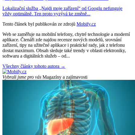
Lokalizační služba „Najdi moje zařízení“ od Googlu nefunguje
vždy optimálně. Ten proto vyzývá ke změně...
Tento článek byl publikován ze zdrojů
Mobify.cz
Web se zaměřuje na mobilní telefony, chytré technologie a moderní
aplikace. Čtenáři zde najdou recenze nových modelů, srovnání
zařízení, tipy na užitečné aplikace i praktické rady, jak z telefonu
dostat maximum. Obsah sleduje také trendy v oblasti elektroniky,
softwaru a digitálních služeb – od...
Všechny články tohoto autora →
Vybrali jsme pro vás
Magazíny a zajímavosti