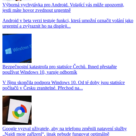
Výborná vychytávka pro Android. Volající vás může upozornit,
jestli máte hovor zvednout urgentně
Android v beta verzi testuje funkci, která umožní označit volání jako
urgentní a zvýraznit ho na displeji...
Bezpečnostní katastrofa pro statisíce Čechů. Ihned přestaňte
používat Windows 10, varuje odborník
V říjnu skončila podpora Windows 10. Od té doby jsou statisíce
počítačů v Česku zranitelné. Přechod na...
Google vyzval uživatele, aby na telefonu změnili natavení služby
„Najdi moje zařízení“, jinak nebude fungovat optimálně