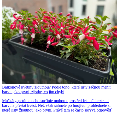
Balkonové květiny žloutnou? Podle toho, které listy začnou měnit
barvu jako první, zjistíte, co jim chybí
Muškáty, petúnie nebo surfinie mohou uprostřed léta náhle ztratit
barvu a přestat kvést. Než však sáhnete po hnojivu, prohlédněte si,
které listy žloutnou jako první. Právě tam se často skrývá odpověď.