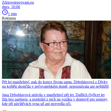
Zdravestravovani.eu
dnes, 10:06
1 min
Reklama
Pět let manželství, pak do konce života sama. Drbohlavová z Dívky
na koštěti skončila v pečovatelském domě, nepoznávala ani nejbližší
Jana Drbohlavová strávila v manželství pět let. Dalších čtyřicet let
žila bez partnera, a poslední z nich na vozíku v domově pro seniory,
kde při návštěvách syna už ani nezvedla oči.