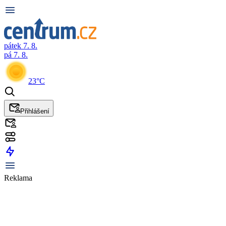
pátek 7. 8.
pá 7. 8.
23°C
Přihlášení
Reklama