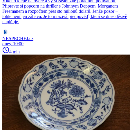
Víkend klepe na dveře a vy si zasloužíte pořádnou podívanou.
Připravte si popcorn na thriller s Johnnym Deppem, Morganem
Freemanem a rozpočtem přes sto milionů dolarů. Jenže pozor –
tohle není jen zábava. Je to mrazivá předpověď, která se dnes děsivě
naplňuje.
NESPECHEJ.cz
dnes, 10:00
4 min