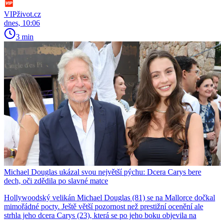
VIPživot.cz
dnes, 10:06
3 min
Michael Douglas ukázal svou největší pýchu: Dcera Carys bere
dech, oči zdědila po slavné matce
Hollywoodský velikán Michael Douglas (81) se na Mallorce dočkal
mimořádné pocty. Ještě větší pozornost než prestižní ocenění ale
strhla jeho dcera Carys (23), která se po jeho boku objevila na