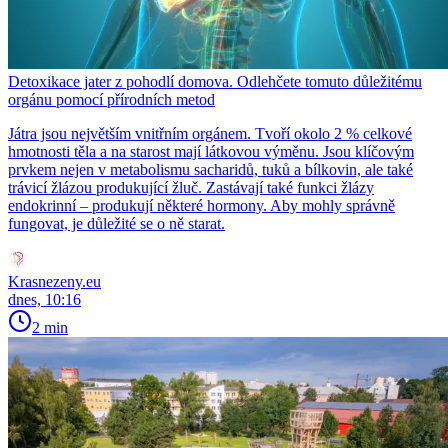
Detoxikace jater z pohodlí domova. Odlehčete tomuto důležitému
orgánu pomocí přírodních metod
Játra jsou největším vnitřním orgánem. Tvoří okolo 2 % celkové
hmotnosti těla a na starost mají látkovou výměnu. Jsou klíčovým
prvkem nejen v metabolismu sacharidů, tuků a bílkovin, ale také
trávicí žlázou produkující žluč. Zastávají také funkci žlázy
endokrinní – produkují některé hormony. Aby mohly správně
fungovat, je důležité se o ně starat.
Krasnezeny.eu
dnes, 10:16
2 min