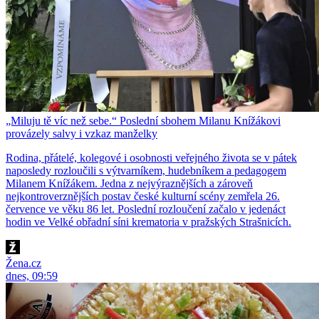
„Miluju tě víc než sebe.“ Poslední sbohem Milanu Knížákovi
provázely salvy i vzkaz manželky
Rodina, přátelé, kolegové i osobnosti veřejného života se v pátek
naposledy rozloučili s výtvarníkem, hudebníkem a pedagogem
Milanem Knížákem. Jedna z nejvýraznějších a zároveň
nejkontroverznějších postav české kulturní scény zemřela 26.
července ve věku 86 let. Poslední rozloučení začalo v jedenáct
hodin ve Velké obřadní síni krematoria v pražských Strašnicích.
Žena.cz
dnes, 09:59