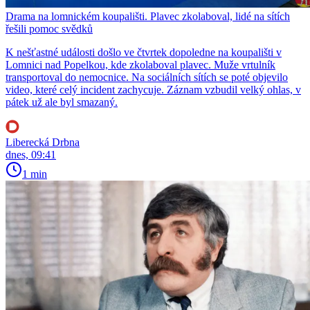
Drama na lomnickém koupališti. Plavec zkolaboval, lidé na sítích
řešili pomoc svědků
K nešťastné události došlo ve čtvrtek dopoledne na koupališti v
Lomnici nad Popelkou, kde zkolaboval plavec. Muže vrtulník
transportoval do nemocnice. Na sociálních sítích se poté objevilo
video, které celý incident zachycuje. Záznam vzbudil velký ohlas, v
pátek už ale byl smazaný.
Liberecká Drbna
dnes, 09:41
1 min