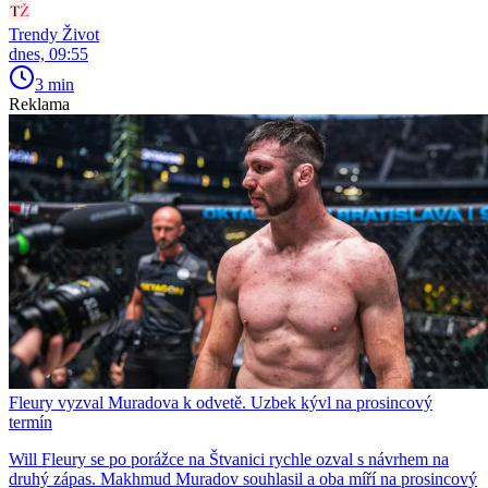
Trendy Život
dnes, 09:55
3 min
Reklama
Fleury vyzval Muradova k odvetě. Uzbek kývl na prosincový
termín
Will Fleury se po porážce na Štvanici rychle ozval s návrhem na
druhý zápas. Makhmud Muradov souhlasil a oba míří na prosincový