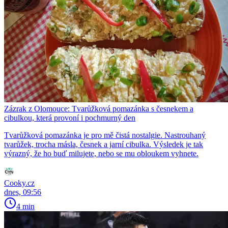
Zázrak z Olomouce: Tvarůžková pomazánka s česnekem a
cibulkou, která provoní i pochmurný den
Tvarůžková pomazánka je pro mě čistá nostalgie. Nastrouhaný
tvarůžek, trocha másla, česnek a jarní cibulka. Výsledek je tak
výrazný, že ho buď milujete, nebo se mu obloukem vyhnete.
Cooky.cz
dnes, 09:56
4 min