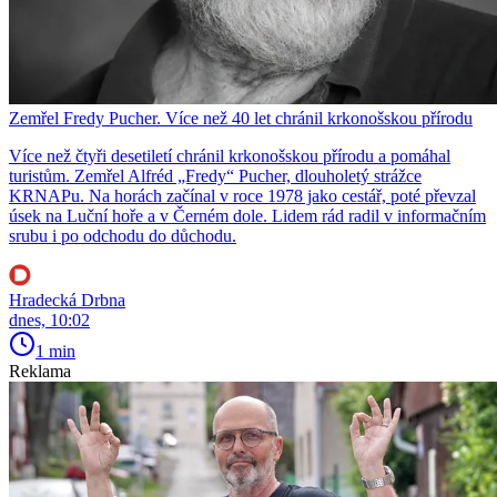
Zemřel Fredy Pucher. Více než 40 let chránil krkonošskou přírodu
Více než čtyři desetiletí chránil krkonošskou přírodu a pomáhal
turistům. Zemřel Alfréd „Fredy“ Pucher, dlouholetý strážce
KRNAPu. Na horách začínal v roce 1978 jako cestář, poté převzal
úsek na Luční hoře a v Černém dole. Lidem rád radil v informačním
srubu i po odchodu do důchodu.
Hradecká Drbna
dnes, 10:02
1 min
Reklama