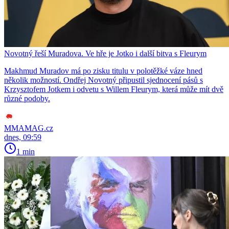
Novotný řeší Muradova. Ve hře je Jotko i další bitva s Fleurym
Makhmud Muradov má po zisku titulu v polotěžké váze hned
několik možností. Ondřej Novotný připustil sjednocení pásů s
Krzysztofem Jotkem i odvetu s Willem Fleurym, která může mít dvě
různé podoby.
MMAMAG.cz
dnes, 09:59
1 min