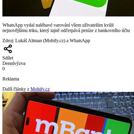
WhatsApp vydal naléhavé varování všem uživatelům kvůli
nejnovějšímu triku, který tajně odčerpává peníze z bankovního účtu
Zdroj
:
Lukáš Altman (Mobify.cz) a WhatsApp
Sdílet
Denní
výzva
0
Reklama
Další články z
Mobify.cz