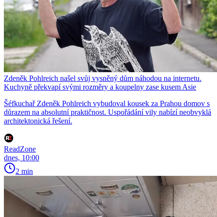
Zdeněk Pohlreich našel svůj vysněný dům náhodou na internetu.
Kuchyně překvapí svými rozměry a koupelny zase kusem Asie
Šéfkuchař Zdeněk Pohlreich vybudoval kousek za Prahou domov s
důrazem na absolutní praktičnost. Uspořádání vily nabízí neobvyklá
architektonická řešení.
ReadZone
dnes, 10:00
2 min