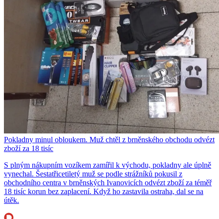
Pokladny minul obloukem. Muž chtěl z brněnského obchodu odvézt
zboží za 18 tisíc
S plným nákupním vozíkem zamířil k východu, pokladny ale úplně
vynechal. Šestatřicetiletý muž se podle strážníků pokusil z
obchodního centra v brněnských Ivanovicích odvézt zboží za téměř
18 tisíc korun bez zaplacení. Když ho zastavila ostraha, dal se na
útěk.