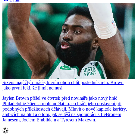
Sixers mají čtyři hráče, kteří mohou chtít poslední střelu. Brown
jako první řekl, že ji mít nemusí
Jaylen Brown přišel ve čtvrtek před novináře jako nový hráč
Philadelphie 76ers a mohl udělat to, co hráči jeho postavení při
podobných příležitostech dělávají. Mluvit o nové kapitole kariéry,
ambicích na titul a o tom, jak se těší na spolupráci s LeBronem
Jamesem, Joelem Embiidem a Tyresem Maxeym.