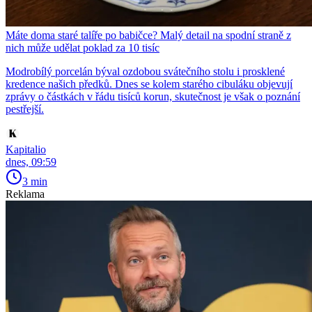
Máte doma staré talíře po babičce? Malý detail na spodní straně z
nich může udělat poklad za 10 tisíc
Modrobílý porcelán býval ozdobou svátečního stolu i prosklené
kredence našich předků. Dnes se kolem starého cibuláku objevují
zprávy o částkách v řádu tisíců korun, skutečnost je však o poznání
pestřejší.
Kapitalio
dnes, 09:59
3 min
Reklama