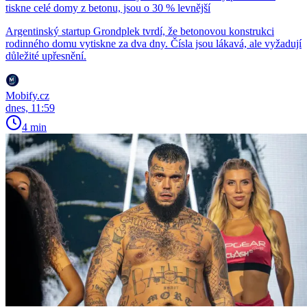
tiskne celé domy z betonu, jsou o 30 % levnější
Argentinský startup Grondplek tvrdí, že betonovou konstrukci
rodinného domu vytiskne za dva dny. Čísla jsou lákavá, ale vyžadují
důležité upřesnění.
Mobify.cz
dnes, 11:59
4 min