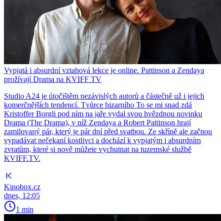
Vypjatá i absurdní vztahová lekce je online. Pattinson a Zendaya
prožívají Drama na KVIFF TV
Studio A24 je útočištěm nezávislých autorů a částečně už i jejich
komerčnějších tendencí. Tvůrce bizarního To se mi snad zdá
Kristoffer Borgli pod ním na jaře vydal svou hvězdnou novinku
Drama (The Drama), v níž Zendaya a Robert Pattinson hrají
zamilovaný pár, který je pár dní před svatbou. Ze skříně ale začnou
vypadávat nečekaní kostlivci a dochází k vypjatým i absurdním
zvratům, které si nově můžete vychutnat na tuzemské službě
KVIFF.TV.
Kinobox.cz
dnes, 12:05
1 min