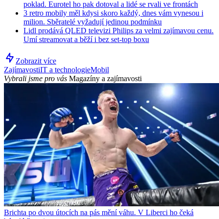
poklad. Eurotel ho pak dotoval a lidé se rvali ve frontách
3 retro mobily měl kdysi skoro každý, dnes vám vynesou i
milion. Sběratelé vyžadují jedinou podmínku
Lidl prodává QLED televizi Philips za velmi zajímavou cenu.
Umí streamovat a běží i bez set-top boxu
Zobrazit více
Zajímavosti
IT a technologie
Mobil
Vybrali jsme pro vás
Magazíny a zajímavosti
Brichta po dvou útocích na pás mění váhu. V Liberci ho čeká