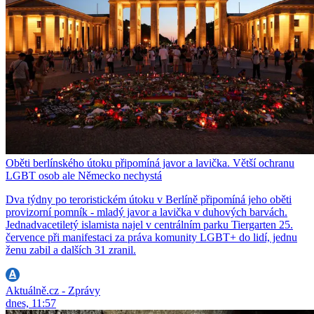
Oběti berlínského útoku připomíná javor a lavička. Větší ochranu
LGBT osob ale Německo nechystá
Dva týdny po teroristickém útoku v Berlíně připomíná jeho oběti
provizorní pomník - mladý javor a lavička v duhových barvách.
Jednadvacetiletý islamista najel v centrálním parku Tiergarten 25.
července při manifestaci za práva komunity LGBT+ do lidí, jednu
ženu zabil a dalších 31 zranil.
Aktuálně.cz - Zprávy
dnes, 11:57