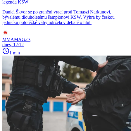
legenda KSW
Daniel Škvor se po zranění vrací proti Tomaszi Narkunovi,
bývalému dlouholetému šampionovi KSW. Výhra by českou
jedničku polotěžké váhy udržela v debatě o titul.
MMAMAG.cz
dnes, 12:12
1 min