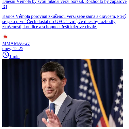
Dnešní Vémola by svou mladší verzi porazil. Rozhodlo by zápasové
IQ
Karlos Vémola porovnal zkušenou verzi sebe sama s dravcem, který
se jako první Čech dostal do UFC. Tvrdí, že dnes by rozhodly
zkušenosti, kondice a schopnost řešit krizové chvíle.
MMAMAG.cz
dnes, 12:25
1 min