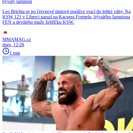
bývalý šampion
Leo Brichta se po červnové titulové porážce vrací do lehké váhy. Na
KSW 121 v Liberci narazí na Kacpera Formelu, bývalého šampiona
FEN a devátého muže žebříčku KSW.
MMAMAG.cz
dnes, 12:28
1 min