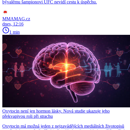
bývalému šampionovi UFC nevidí cestu k úspěchu.
MMAMAG.cz
dnes, 12:16
1 min
Oxytocin není jen hormon lásky. Nová studie ukazuje jeho
překvapivou roli při strachu
Oxytocin má možná jeden z nejzavádějících mediálních životopisů