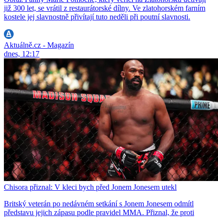
již 300 let, se vrátil z restaurátorské dílny. Ve zlatohorském farním
kostele jej slavnostně přivítají tuto neděli při poutní slavnosti.
Aktuálně.cz - Magazín
dnes, 12:17
Chisora přiznal: V kleci bych před Jonem Jonesem utekl
Britský veterán po nedávném setkání s Jonem Jonesem odmítl
představu jejich zápasu podle pravidel MMA. Přiznal, že proti