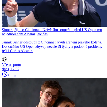
Sinner přijde o Cincinnati. Největším soupeřem před US Open mu
najednou není Alcaraz, ale čas
Jannik Sinner odstoupil z Cincinnati kvůli zranění pravého kolena.
Do začátku US Open zbývají necelé tři týdny a podobné problémy
řeší i Carlos Alcaraz.
Vše o sportu
dnes, 12:07
3 min