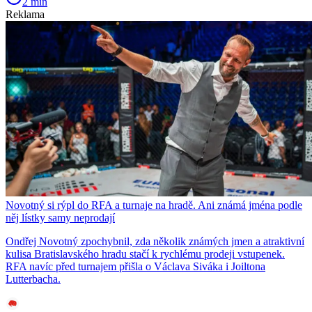
2 min
Reklama
Novotný si rýpl do RFA a turnaje na hradě. Ani známá jména podle
něj lístky samy neprodají
Ondřej Novotný zpochybnil, zda několik známých jmen a atraktivní
kulisa Bratislavského hradu stačí k rychlému prodeji vstupenek.
RFA navíc před turnajem přišla o Václava Siváka i Joiltona
Lutterbacha.