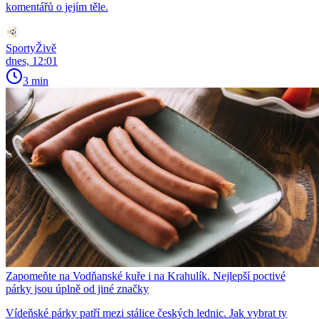
komentářů o jejím těle.
SportyŽivě
dnes, 12:01
3 min
Zapomeňte na Vodňanské kuře i na Krahulík. Nejlepší poctivé
párky jsou úplně od jiné značky
Vídeňské párky patří mezi stálice českých lednic. Jak vybrat ty