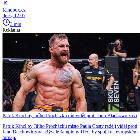
Kinobox.cz
dnes, 12:05
3 min
Reklama
Patrik Kincl by Jiřího Procházku rád viděl proti Janu Błachowiczovi
Patrik Kincl by Jiřího Procházku místo Paula Costy raději viděl proti
Janu Błachowiczovi. Bývalé šampiony UFC by spojil na evropském
turnaji.