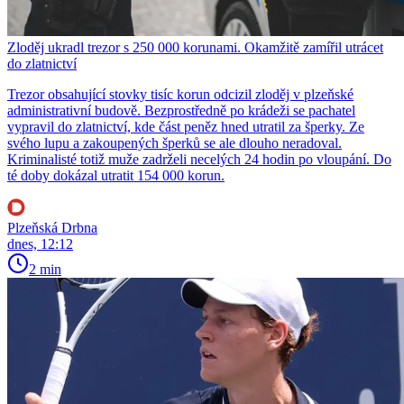
Zloděj ukradl trezor s 250 000 korunami. Okamžitě zamířil utrácet
do zlatnictví
Trezor obsahující stovky tisíc korun odcizil zloděj v plzeňské
administrativní budově. Bezprostředně po krádeži se pachatel
vypravil do zlatnictví, kde část peněz hned utratil za šperky. Ze
svého lupu a zakoupených šperků se ale dlouho neradoval.
Kriminalisté totiž muže zadrželi necelých 24 hodin po vloupání. Do
té doby dokázal utratit 154 000 korun.
Plzeňská Drbna
dnes, 12:12
2 min