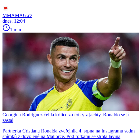
MMAMAG.cz
dnes, 12:04
1 min
Georgina Rodríguez čelila kritice za fotky z jachty. Ronaldo se jí
zastal
Partnerka Cristiana Ronalda zveřejnila 4. srpna na Instagramu sedm
snímků z dovolené na Mallorce. Pod fotkami se strhla lavina