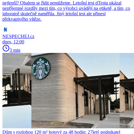
nejlepší? Obalem se řídit nemůžeme. Letošní test dTestu ukázal
nepříjemné rozdíly mezi tím, co výrobci uvádějí na etiketě, a tím, co
laboratoř skutečně naměřila. Jiný letošní test ale přinesl
překvapivého vítěze.
NESPECHEJ.cz
dnes, 12:00
3 min
Dům s rozlohou 120 m² hotový za 48 hodin: 27letý podnikatel