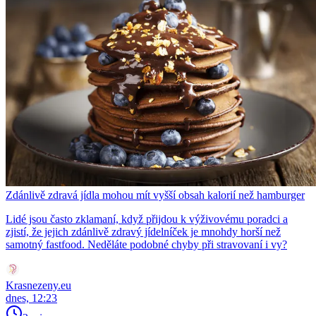
Zdánlivě zdravá jídla mohou mít vyšší obsah kalorií než hamburger
Lidé jsou často zklamaní, když přijdou k výživovému poradci a
zjistí, že jejich zdánlivě zdravý jídelníček je mnohdy horší než
samotný fastfood. Neděláte podobné chyby při stravovaní i vy?
Krasnezeny.eu
dnes, 12:23