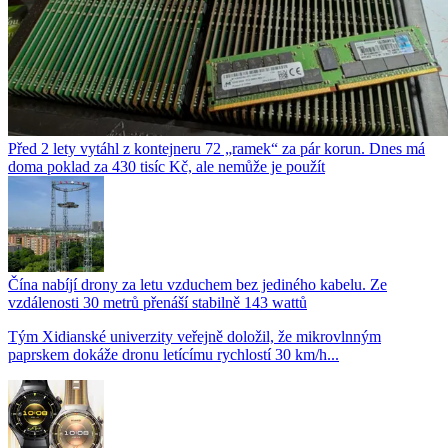
Před 2 lety vytáhl z kontejneru 72 „ramek“ za pár korun. Dnes má
doma poklad za 430 tisíc Kč, ale nemůže je použít
Čína nabíjí drony za letu vzduchem bez jediného kabelu. Ze
vzdálenosti 30 metrů přenáší stabilně 143 wattů
Tým Xidianské univerzity veřejně doložil, že mikrovlnným
paprskem dokáže dronu letícímu rychlostí 30 km/h...