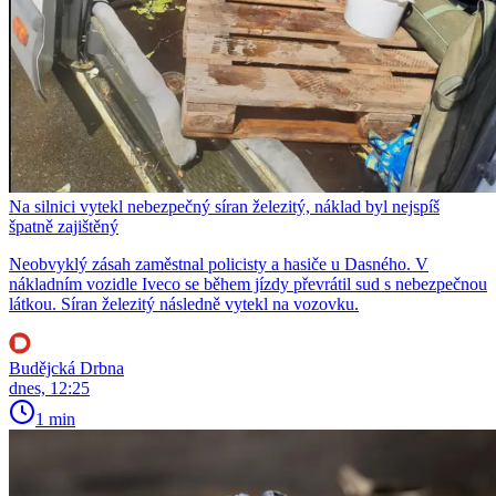
Na silnici vytekl nebezpečný síran železitý, náklad byl nejspíš
špatně zajištěný
Neobvyklý zásah zaměstnal policisty a hasiče u Dasného. V
nákladním vozidle Iveco se během jízdy převrátil sud s nebezpečnou
látkou. Síran železitý následně vytekl na vozovku.
Budějcká Drbna
dnes, 12:25
1 min