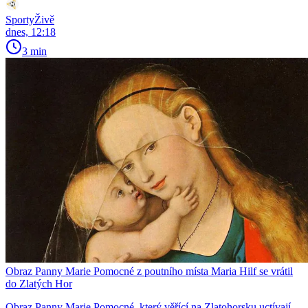
SportyŽivě
dnes, 12:18
3 min
Obraz Panny Marie Pomocné z poutního místa Maria Hilf se vrátil
do Zlatých Hor
Obraz Panny Marie Pomocné, který věřící na Zlatohorsku uctívají