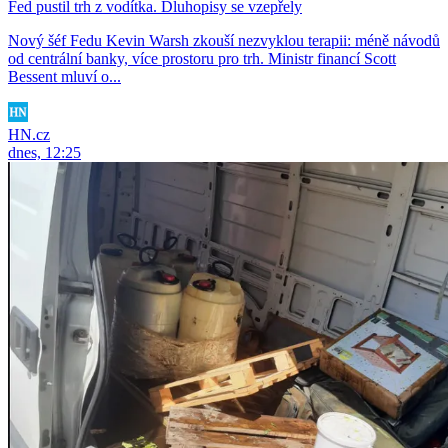
Fed pustil trh z vodítka. Dluhopisy se vzepřely
Nový šéf Fedu Kevin Warsh zkouší nezvyklou terapii: méně návodů
od centrální banky, více prostoru pro trh. Ministr financí Scott
Bessent mluví o...
HN.cz
dnes, 12:25