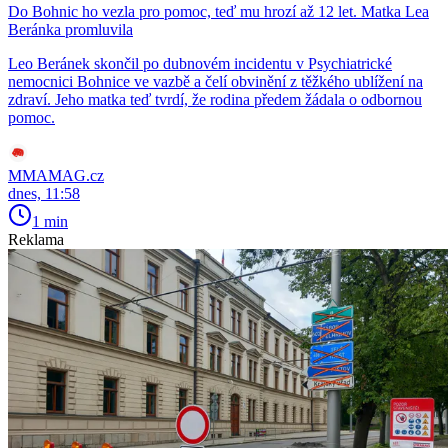
Do Bohnic ho vezla pro pomoc, teď mu hrozí až 12 let. Matka Lea
Beránka promluvila
Leo Beránek skončil po dubnovém incidentu v Psychiatrické
nemocnici Bohnice ve vazbě a čelí obvinění z těžkého ublížení na
zdraví. Jeho matka teď tvrdí, že rodina předem žádala o odbornou
pomoc.
MMAMAG.cz
dnes, 11:58
1 min
Reklama