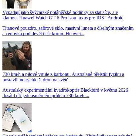
Vypadají jako švýcarské potápěčské hodinky za statisíce, ale
klamou. Huawei Watch GT 6 Pro jsou luxus pro iOS i Android
Titanové pouzdro, safírové sklo, masivní luneta s číselným značením
a cenovka pod devět tisíc korun. Huawei...
730 km/h a pilové vrtule z karbonu. Australané přelstili fyziku a
postavili nejrychlejší dron na světě
Australský experimentální kvadrokoptér Blackbird v květnu 2026
dosáhl při jednosměrném průletu 730 km/h....