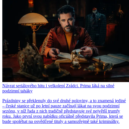
Návrat seriálového hitu i velkolepí Zrádci. Prima láká na silné
podzimní taháky
Prázdniny se překlenuly do své druhé poloviny, a to znamená jediné
– české stanice už po letní pauze začínají lákat na svou podzimní
sezónu, v níž řada z nich tradičně představuje své největší trumfy
roku. Jako první svou nabídku oficiálně představila Prima, která se
bude spoléhat na osvědčené tituly a samozřejmě také kriminálky.