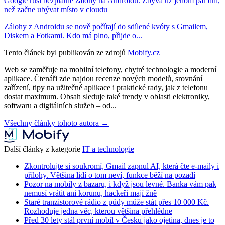
Google ruší bezplatné zálohy na Androidu. Zbývá už jenom pár dní,
než začne ubývat místo v cloudu
Zálohy z Androidu se nově počítají do sdílené kvóty s Gmailem,
Diskem a Fotkami. Kdo má plno, přijde o...
Tento článek byl publikován ze zdrojů
Mobify.cz
Web se zaměřuje na mobilní telefony, chytré technologie a moderní
aplikace. Čtenáři zde najdou recenze nových modelů, srovnání
zařízení, tipy na užitečné aplikace i praktické rady, jak z telefonu
dostat maximum. Obsah sleduje také trendy v oblasti elektroniky,
softwaru a digitálních služeb – od...
Všechny články tohoto autora →
Další články z kategorie
IT a technologie
Zkontrolujte si soukromí, Gmail zapnul AI, která čte e-maily i
přílohy. Většina lidí o tom neví, funkce běží na pozadí
Pozor na mobily z bazaru, i když jsou levné. Banka vám pak
nemusí vrátit ani korunu, hackeři mají žně
Staré tranzistorové rádio z půdy může stát přes 10 000 Kč.
Rozhoduje jedna věc, kterou většina přehlédne
Před 30 lety stál první mobil v Česku jako ojetina, dnes je to