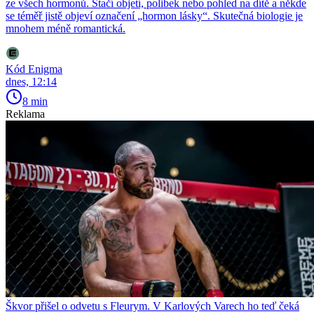
ze všech hormonů. Stačí objetí, polibek nebo pohled na dítě a někde
se téměř jistě objeví označení „hormon lásky“. Skutečná biologie je
mnohem méně romantická.
Kód Enigma
dnes, 12:14
8 min
Reklama
Škvor přišel o odvetu s Fleurym. V Karlových Varech ho teď čeká