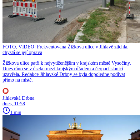
FOTO, VIDEO: Frekventovaná Žižkova ulice v Jihlavě ztichla,
chystá se její oprava
Žižkova ulice patří k nejvytíženějším v krajském městě Vysočiny.
Dnes ráno se v úseku mezi krajským úřadem a čerpací stanicí
uzavřela. Redakce Jihlavské Drbny se byla dopoledne podívat
přímo na místě.
Jihlavská Drbna
dnes, 11:58
1 min