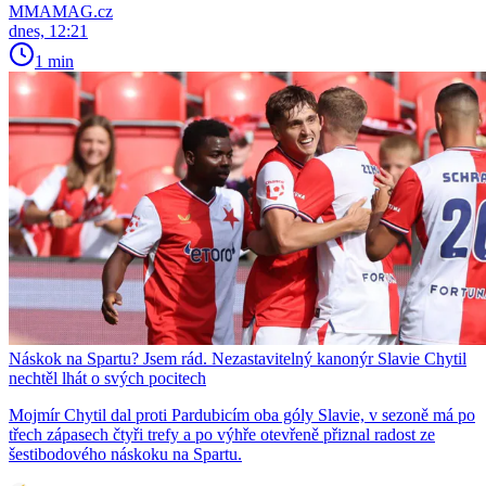
MMAMAG.cz
dnes, 12:21
1 min
Náskok na Spartu? Jsem rád. Nezastavitelný kanonýr Slavie Chytil
nechtěl lhát o svých pocitech
Mojmír Chytil dal proti Pardubicím oba góly Slavie, v sezoně má po
třech zápasech čtyři trefy a po výhře otevřeně přiznal radost ze
šestibodového náskoku na Spartu.