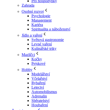
Pro hospodyňky
Zahrada
Osobní rozvoj
Psychologie
Management
Kariéra
Spiritualita a náboženství
Jídlo a vaření
Světová gastronomie
Levné vaření
Kulinářské triky
Mazlíčci
Kočky
Pejskové
Hobby
Modelářství
Včelařství
Rybaření
Letectví
Automobilismus
Adrenalin
Sběratelství
Houbaření