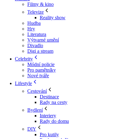
Filmy & kino
Televize
Reality show
Hudba
Hry
Literatura
Výtvarné umění
Divadlo
Digi a stream
Celebrity
Módní policie
Pro pamětníky
Nové tváře
Lifestyle
Cestování
Destinace
Rady na cesty
Bydlení
Interiery
Rady do domu
DIY
Pro kutily