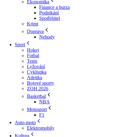
Ekonomika
Finance a burza
Podnikání
Spotřebitel
Krimi
Doprava
Nehody
Sport
Hokej
Fotbal
Tenis
Lyžování
Cyklistika
Atletika
Bojové sporty
ZOH 2026
Basketbal
NBA
Motosport
F1
Auto-moto
Elektromobily
Kultura