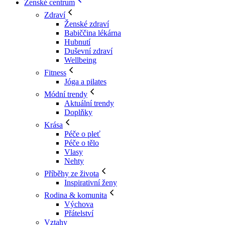
Ženské centrum
Zdraví
Ženské zdraví
Babiččina lékárna
Hubnutí
Duševní zdraví
Wellbeing
Fitness
Jóga a pilates
Módní trendy
Aktuální trendy
Doplňky
Krása
Péče o pleť
Péče o tělo
Vlasy
Nehty
Příběhy ze života
Inspirativní ženy
Rodina & komunita
Výchova
Přátelství
Vztahy