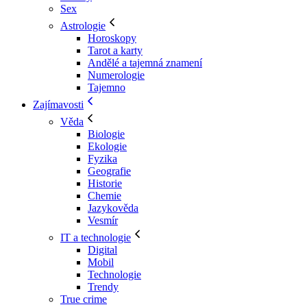
Sex
Astrologie
Horoskopy
Tarot a karty
Andělé a tajemná znamení
Numerologie
Tajemno
Zajímavosti
Věda
Biologie
Ekologie
Fyzika
Geografie
Historie
Chemie
Jazykověda
Vesmír
IT a technologie
Digital
Mobil
Technologie
Trendy
True crime