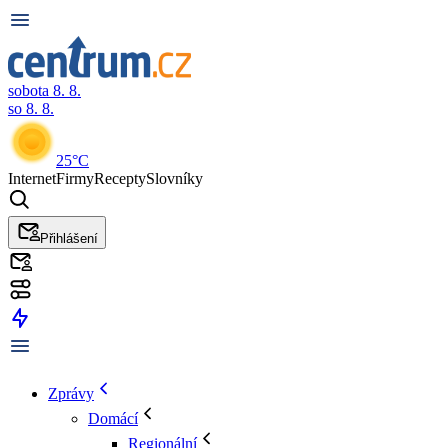
sobota 8. 8.
so 8. 8.
25°C
Internet
Firmy
Recepty
Slovníky
Přihlášení
Zprávy
Domácí
Regionální