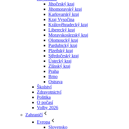
Jihočeský kraj
Jihomoravský kraj
Karlovarský kraj
Kraj Vysočina
Králověhradecký kraj
Liberecký kraj
Moravskoslezský kraj
Olomoucký kraj
Pardubický kraj
Plzeňský kraj
Středočeský kraj
Ústecký kraj
Zlínský kraj
Praha
Brno
Ostrava
Školství
Zdravotnictví
Politika
O počasí
Volby 2026
Zahraničí
Evropa
Slovensko