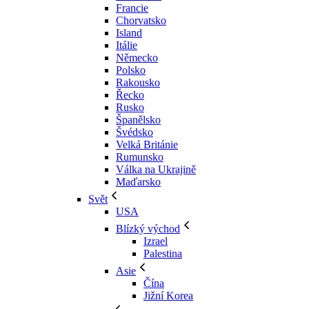
Francie
Chorvatsko
Island
Itálie
Německo
Polsko
Rakousko
Řecko
Rusko
Španělsko
Švédsko
Velká Británie
Rumunsko
Válka na Ukrajině
Maďarsko
Svět
USA
Blízký východ
Izrael
Palestina
Asie
Čína
Jižní Korea