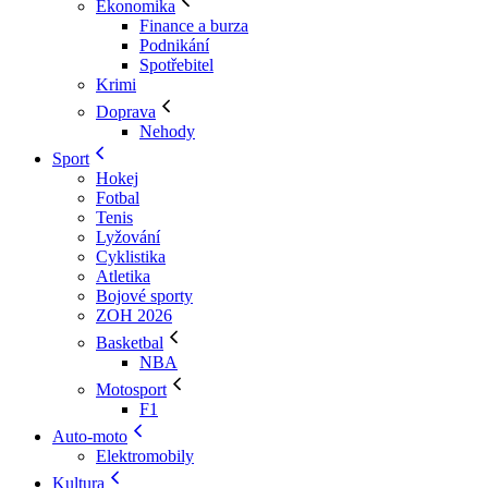
Ekonomika
Finance a burza
Podnikání
Spotřebitel
Krimi
Doprava
Nehody
Sport
Hokej
Fotbal
Tenis
Lyžování
Cyklistika
Atletika
Bojové sporty
ZOH 2026
Basketbal
NBA
Motosport
F1
Auto-moto
Elektromobily
Kultura