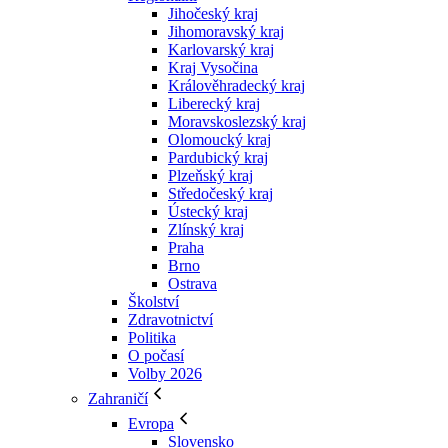
Jihočeský kraj
Jihomoravský kraj
Karlovarský kraj
Kraj Vysočina
Králověhradecký kraj
Liberecký kraj
Moravskoslezský kraj
Olomoucký kraj
Pardubický kraj
Plzeňský kraj
Středočeský kraj
Ústecký kraj
Zlínský kraj
Praha
Brno
Ostrava
Školství
Zdravotnictví
Politika
O počasí
Volby 2026
Zahraničí
Evropa
Slovensko