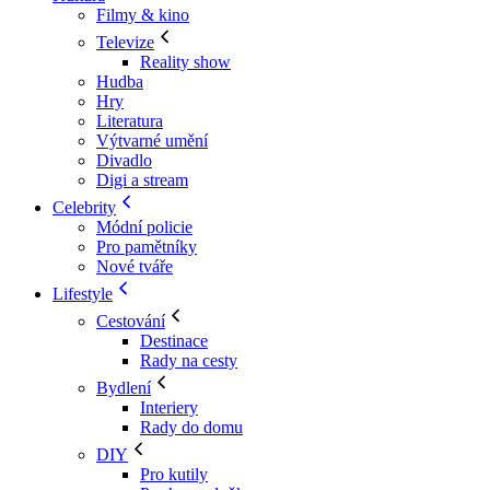
Filmy & kino
Televize
Reality show
Hudba
Hry
Literatura
Výtvarné umění
Divadlo
Digi a stream
Celebrity
Módní policie
Pro pamětníky
Nové tváře
Lifestyle
Cestování
Destinace
Rady na cesty
Bydlení
Interiery
Rady do domu
DIY
Pro kutily