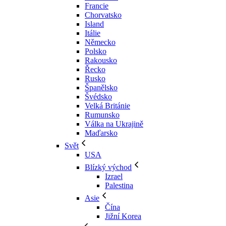
Francie
Chorvatsko
Island
Itálie
Německo
Polsko
Rakousko
Řecko
Rusko
Španělsko
Švédsko
Velká Británie
Rumunsko
Válka na Ukrajině
Maďarsko
Svět
USA
Blízký východ
Izrael
Palestina
Asie
Čína
Jižní Korea