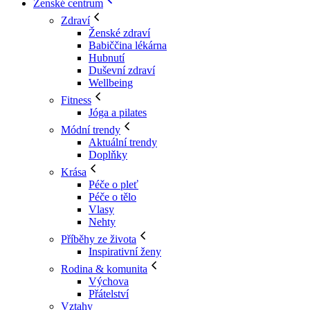
Ženské centrum
Zdraví
Ženské zdraví
Babiččina lékárna
Hubnutí
Duševní zdraví
Wellbeing
Fitness
Jóga a pilates
Módní trendy
Aktuální trendy
Doplňky
Krása
Péče o pleť
Péče o tělo
Vlasy
Nehty
Příběhy ze života
Inspirativní ženy
Rodina & komunita
Výchova
Přátelství
Vztahy