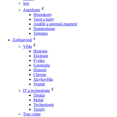
Sex
Astrologie
Horoskopy
Tarot a karty
Andělé a tajemná znamení
Numerologie
Tajemno
Zajímavosti
Věda
Biologie
Ekologie
Fyzika
Geografie
Historie
Chemie
Jazykověda
Vesmír
IT a technologie
Digital
Mobil
Technologie
Trendy
True crime