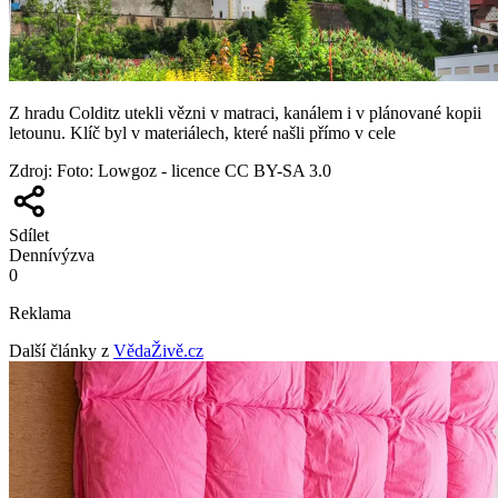
Z hradu Colditz utekli vězni v matraci, kanálem i v plánované kopii
letounu. Klíč byl v materiálech, které našli přímo v cele
Zdroj
:
Foto: Lowgoz - licence CC BY-SA 3.0
Sdílet
Denní
výzva
0
Reklama
Další články z
VědaŽivě.cz