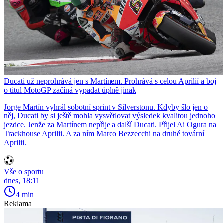
Ducati už neprohrává jen s Martínem. Prohrává s celou Aprilií a boj
o titul MotoGP začíná vypadat úplně jinak
Jorge Martín vyhrál sobotní sprint v Silverstonu. Kdyby šlo jen o
něj, Ducati by si ještě mohla vysvětlovat výsledek kvalitou jednoho
jezdce. Jenže za Martínem nepřijela další Ducati. Přijel Ai Ogura na
Trackhouse Aprilii. A za ním Marco Bezzecchi na druhé tovární
Aprilii.
Vše o sportu
dnes, 18:11
4 min
Reklama