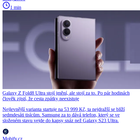
1 min
Galaxy Z Fold8 Ultra stojí jmění, ale stojí za to. Po pár hodinách
člověk zjistí, že cesta zpátky neexistuje
Nejlevnější varianta startuje na 53 999 Kč, ta nejdražší se blíží
sedmdesáti tisícům. Samsung za to dává telefon, který se ve
složeném stavu vejde do kapsy snáz než Galaxy S23 Ultra.
Mobify.cz