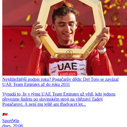
Nejdůležitější podpis roku? Pogačarův dědic Del Toro se zavázal
UAE Team Emirates až do roku 2031
Vypadá to, že v týmu UAE Team Emirates už vědí, kdo jednou
převezme štafetu po slovinském stroji na vítězství Tadeji
Pogačarovi. A není mu ještě ani třiadvacet let...
SportWin
dnes, 20:06