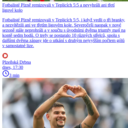
Fotbalisté Plzně remizovali v Teplicích 5:5 a nevyhráli ani třetí
ligové kolo
Fotbalisté Plzně remizovali v Teplicích 5:5, i když vedli o tři branky,
a nezvítězili ani ve třetím ligovém kole. Severočeši naopak v nové
sezoně stále neprohráli a v součtu s úvodními dvěma triumfy mají na
kontě sedm bodů. O trefy se postaralo 10 různých střelců, spolu s
dalšími dvěma zápasy jde o utkání s druhým nejvyšším počtem gólů
v samostatné lize.
Plzeňská Drbna
dnes, 17:30
3 min