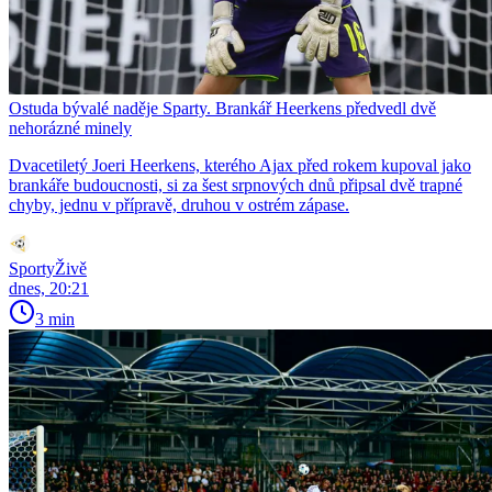
Ostuda bývalé naděje Sparty. Brankář Heerkens předvedl dvě
nehorázné minely
Dvacetiletý Joeri Heerkens, kterého Ajax před rokem kupoval jako
brankáře budoucnosti, si za šest srpnových dnů připsal dvě trapné
chyby, jednu v přípravě, druhou v ostrém zápase.
SportyŽivě
dnes, 20:21
3 min