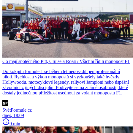
Co mají společného Pitt, Cruise a Rossi? Všichni řídili monopost F1
Do kokpitu formule 1 se během let neposadili jen profesionální
piloti. Rychlost a výkon monopostů si vyzkoušely také hvězdy
Hollywoodu, motocyklové legendy, rallyoví šampioni nebo úspěšní
závodníci z jiných disciplín. Podívejte se na známé osobnosti, které
dostaly jedinečnou příležitost usednout za volant monopostu F1.
SvětFormule.cz
dnes, 18:09
9 min