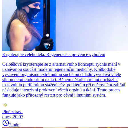
Kryoterapie celého těla: Regenerace a prevence vyhoření
Celotělová kryoterapie se z alternativního konceptu rychle mění v
uznávanou součást moderní regenerační medicíny. Krátkodobé
vystavení organismu extrémnímu suchému chladu vyvolává v těle
silnou neuroendokrinní reakci. Během několika minut dochází k
masivnímu perifernímu stažení cév, po kterém při opětovném zahřátí
následuje intenzivní prokrvení všech orgánů a tkání. Tento proces
funguje jako přirozený restart pro cévní i imunitní systém.
Plné zdraví
dnes, 20:07
2 min