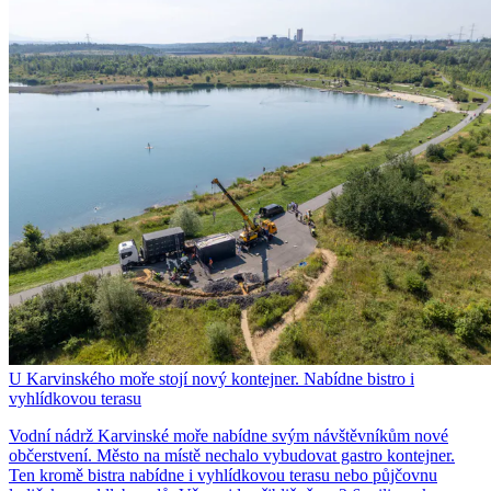
U Karvinského moře stojí nový kontejner. Nabídne bistro i
vyhlídkovou terasu
Vodní nádrž Karvinské moře nabídne svým návštěvníkům nové
občerstvení. Město na místě nechalo vybudovat gastro kontejner.
Ten kromě bistra nabídne i vyhlídkovou terasu nebo půjčovnu