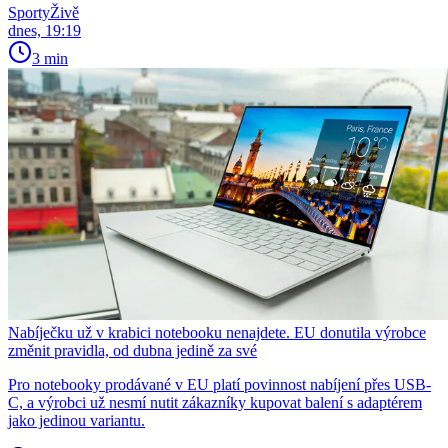
SportyŽivě
dnes, 19:19
3 min
Nabíječku už v krabici notebooku nenajdete. EU donutila výrobce
změnit pravidla, od dubna jedině za své
Pro notebooky prodávané v EU platí povinnost nabíjení přes USB-
C, a výrobci už nesmí nutit zákazníky kupovat balení s adaptérem
jako jedinou variantu.