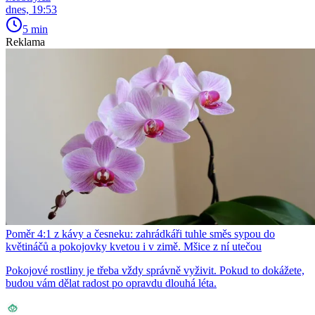
dnes, 19:53
5 min
Reklama
Poměr 4:1 z kávy a česneku: zahrádkáři tuhle směs sypou do
květináčů a pokojovky kvetou i v zimě. Mšice z ní utečou
Pokojové rostliny je třeba vždy správně vyživit. Pokud to dokážete,
budou vám dělat radost po opravdu dlouhá léta.