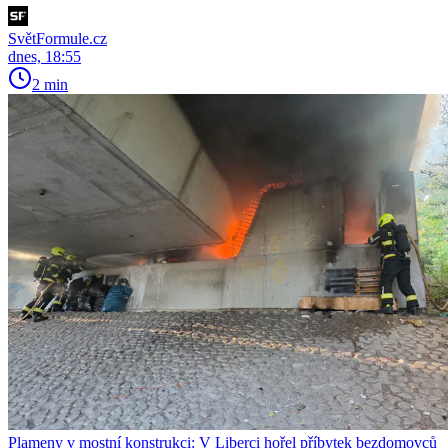
SvětFormule.cz
dnes, 18:55
2 min
Plameny v mostní konstrukci: V Liberci hořel příbytek bezdomovců