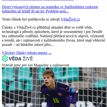
Deset vytesaných písmen na pomníku ve Staffordshiru vzdoruje
luštitelům už téměř tři sta let. Problém není...
Tento článek byl publikován ze zdrojů
VědaŽivě.cz
Články z VědaŽivě.cz přibližují aktuální dění ve světě vědy,
technologií a přírody způsobem, který je srozumitelný i pro čtenáře
bez odborného vzdělání. Nabízejí přehled nových objevů, výzkumů
a trendů, ale i zajímavosti z každodenního života, které mají vědecké
pozadí – od lidského zdraví přes...
Všechny články tohoto autora →
Vybrali jsme pro vás
Magazíny a zajímavosti