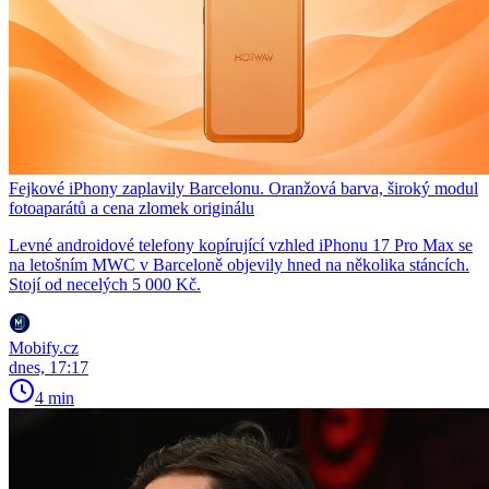
Fejkové iPhony zaplavily Barcelonu. Oranžová barva, široký modul
fotoaparátů a cena zlomek originálu
Levné androidové telefony kopírující vzhled iPhonu 17 Pro Max se
na letošním MWC v Barceloně objevily hned na několika stáncích.
Stojí od necelých 5 000 Kč.
Mobify.cz
dnes, 17:17
4 min