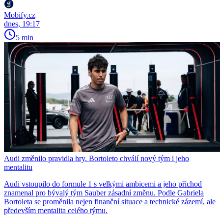
Mobify.cz
dnes, 19:17
5 min
Audi změnilo pravidla hry. Bortoleto chválí nový tým i jeho
mentalitu
Audi vstoupilo do formule 1 s velkými ambicemi a jeho příchod
znamenal pro bývalý tým Sauber zásadní změnu. Podle Gabriela
Bortoleta se proměnila nejen finanční situace a technické zázemí, ale
především mentalita celého týmu.