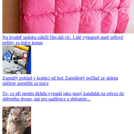
Na kvalitě spánku záleží čím dál víc. Lidé vykupují staré péřové
peřiny za tisíce korun
Zapadlý poklad v krabici od bot: Zaprášený počítač ze sklepa
můžete zpeněžit za tisíce
To, co při jarním úklidu vypadá jako jasný kandidát na odvoz do
sběrného dvoru, má pro nadšence a sběratele...