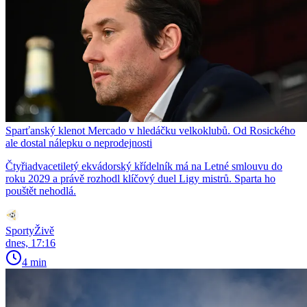
Sparťanský klenot Mercado v hledáčku velkoklubů. Od Rosického
ale dostal nálepku o neprodejnosti
Čtyřiadvacetiletý ekvádorský křídelník má na Letné smlouvu do
roku 2029 a právě rozhodl klíčový duel Ligy mistrů. Sparta ho
pouštět nehodlá.
SportyŽivě
dnes, 17:16
4 min