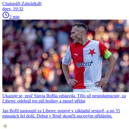
Chalupáři-Zahrádkáři
dnes, 19:32
2 min
Ukazuje se, proč Slavia Bořila odstavila. Tělo už nespolupracuje, za
Liberec odehrál jen půl hodiny a musel střídat
Jan Bořil nastoupil za Liberec poprvé v základní sestavě, a po 35
minutách šel dolů. Debut v Brně skončil nuceným střídáním.