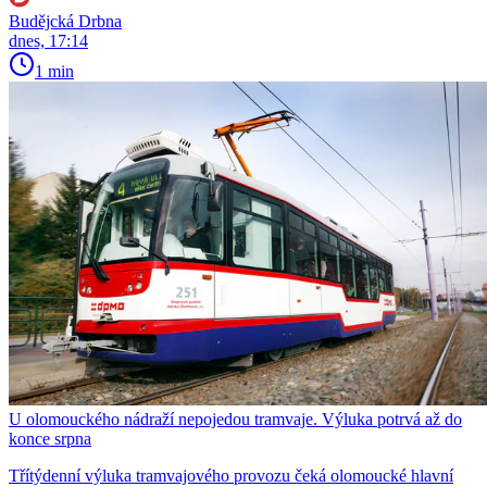
Budějcká Drbna
dnes, 17:14
1 min
U olomouckého nádraží nepojedou tramvaje. Výluka potrvá až do
konce srpna
Třítýdenní výluka tramvajového provozu čeká olomoucké hlavní