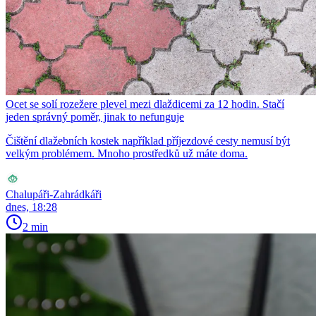
Ocet se solí rozežere plevel mezi dlaždicemi za 12 hodin. Stačí
jeden správný poměr, jinak to nefunguje
Čištění dlažebních kostek například příjezdové cesty nemusí být
velkým problémem. Mnoho prostředků už máte doma.
Chalupáři-Zahrádkáři
dnes, 18:28
2 min