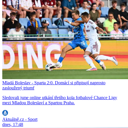
Mladá Boleslav - Sparta 2:0. Domácí si připisují naprosto
zasloužený triumf
Sledovali jsme online utkání třetího kola fotbalové Chance Ligy
mezi Mladou Boleslaví a Spartou Praha.
Aktuálně.cz - Sport
dnes, 17:48