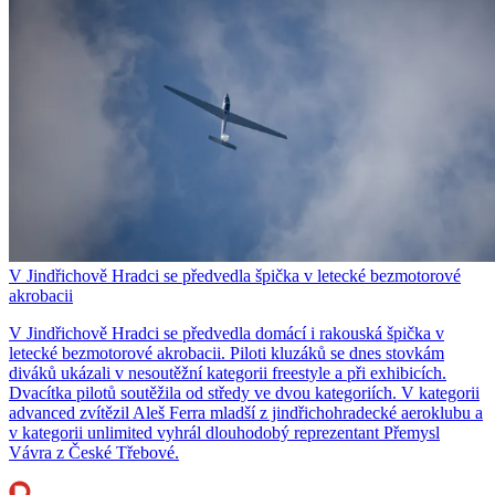
V Jindřichově Hradci se předvedla špička v letecké bezmotorové
akrobacii
V Jindřichově Hradci se předvedla domácí i rakouská špička v
letecké bezmotorové akrobacii. Piloti kluzáků se dnes stovkám
diváků ukázali v nesoutěžní kategorii freestyle a při exhibicích.
Dvacítka pilotů soutěžila od středy ve dvou kategoriích. V kategorii
advanced zvítězil Aleš Ferra mladší z jindřichohradecké aeroklubu a
v kategorii unlimited vyhrál dlouhodobý reprezentant Přemysl
Vávra z České Třebové.