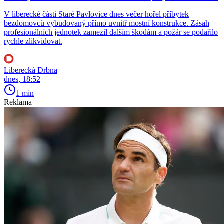
V liberecké části Staré Pavlovice dnes večer hořel příbytek
bezdomovců vybudovaný přímo uvnitř mostní konstrukce. Zásah
profesionálních jednotek zamezil dalším škodám a požár se podařilo
rychle zlikvidovat.
Liberecká Drbna
dnes, 18:52
1 min
Reklama