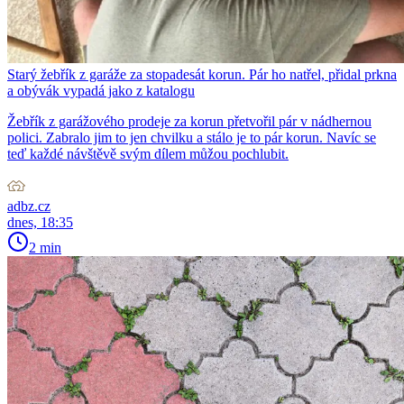
Starý žebřík z garáže za stopadesát korun. Pár ho natřel, přidal prkna
a obývák vypadá jako z katalogu
Žebřík z garážového prodeje za korun přetvořil pár v nádhernou
polici. Zabralo jim to jen chvilku a stálo je to pár korun. Navíc se
teď každé návštěvě svým dílem můžou pochlubit.
adbz.cz
dnes, 18:35
2 min