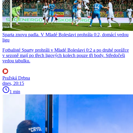
Sparta znovu padla. V Mladé Boleslavi prohrála 0:2, domácí vedou
ligu
Fotbalisté Sparty prohráli v Mladé Boleslavi 0:2 a po druhé porážce
v sezoně mají po třech ligových kolech pouze tři body. Středočeši
vedou tabulku.
Pražská Drbna
dnes, 20:15
1 min