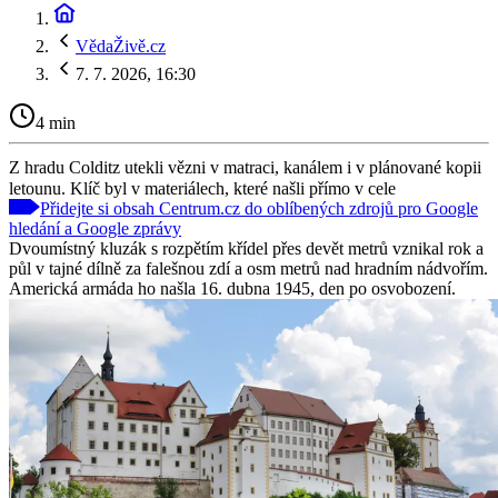
VědaŽivě.cz
7. 7. 2026, 16:30
4 min
Z hradu Colditz utekli vězni v matraci, kanálem i v plánované kopii
letounu. Klíč byl v materiálech, které našli přímo v cele
Přidejte si obsah Centrum.cz do oblíbených zdrojů pro Google
hledání a Google zprávy
Dvoumístný kluzák s rozpětím křídel přes devět metrů vznikal rok a
půl v tajné dílně za falešnou zdí a osm metrů nad hradním nádvořím.
Americká armáda ho našla 16. dubna 1945, den po osvobození.