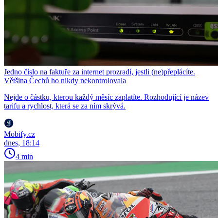
Jedno číslo na faktuře za internet prozradí, jestli (ne)přeplácíte.
Většina Čechů ho nikdy nekontrolovala
Nejde o částku, kterou každý měsíc zaplatíte. Rozhodující je název
tarifu a rychlost, která se za ním skrývá.
Mobify.cz
dnes, 18:14
4 min