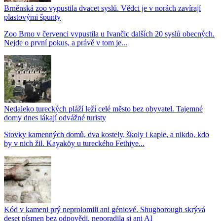
Brněnská zoo vypustila dvacet syslů. Vědci je v norách zavírají
plastovými špunty
Zoo Brno v červenci vypustila u Ivančic dalších 20 syslů obecných.
Nejde o první pokus, a právě v tom je...
Nedaleko tureckých pláží leží celé město bez obyvatel. Tajemné
domy dnes lákají odvážné turisty
Stovky kamenných domů, dva kostely, školy i kaple, a nikdo, kdo
by v nich žil. Kayaköy u tureckého Fethiye...
Kód v kameni prý neprolomili ani géniové. Shugborough skrývá
deset písmen bez odpovědi, neporadila si ani AI