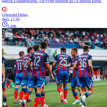
lodiček a paddleboardů. Vše vyjde přibližně na 2,6 milionu korun.
Ostravská Drbna
dnes, 17:34
1 min