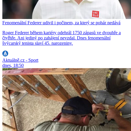
Fenomenální Federer udivil i počinem, za který se pohár nedává
Roger Federer během kariéry odehrál 1750 zápasů ve dvouhře a
čtyřhře. Ani jediný po zahájení nevzdal. Dnes fenomenální
švýcarský tenista slaví 45. narozeniny.
Aktuálně.cz - Sport
dnes, 18:50