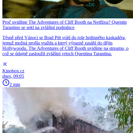
Proč uvidíme The Adventures of Cliff Booth na Netflixu? Quentin
Tarantino se sekl na zvláštní podmínce
Těsně před Vánoci se Brad Pitt vrátí do role hrdinného kaskadéra,
jemuž možná prošla vražda a který výrazně zasáhl do dějin
Hollywoodu. The Adventures of Cliff Booth uvidíme na streamu, o
což se údajně zasloužil zvláštní vrtoch Quentina Tarantina.
Kinobox.cz
dnes, 09:05
2 min