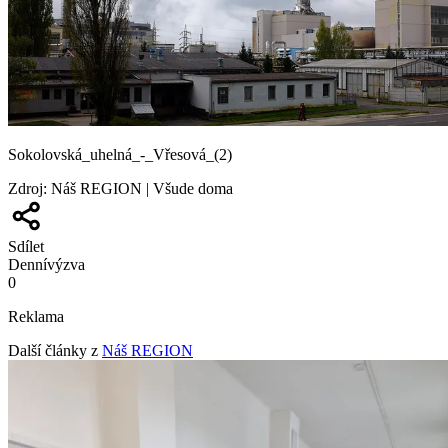
Sokolovská_uhelná_-_Vřesová_(2)
Zdroj
:
Náš REGION | Všude doma
Sdílet
Denní
výzva
0
Reklama
Další články z
Náš REGION