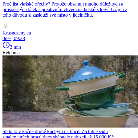
Proč jíst vlašské ořechy? Protože obsahují mnoho důležitých a
prospěšných látek s pozitivním vlivem na lidské zdraví. Už jen z
toho důvodu si zaslouží své místo v jídelníčku.
Krasnezeny.eu
dnes, 09:28
3 min
Reklama
Stálo to v každé druhé kuchyni na lince. Za tuhle sadu
smaltovaných hrnců dnes sběratelé nabízejí až 15 000 Kč