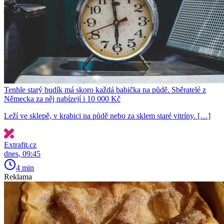
Tenhle starý budík má skoro každá babička na půdě. Sběratelé z
Německa za něj nabízejí i 10 000 Kč
Leží ve sklepě, v krabici na půdě nebo za sklem staré vitríny. […]
Extrafit.cz
dnes, 09:45
4 min
Reklama