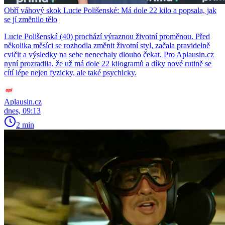
Obří váhový skok Lucie Polišenské: Má dole 22 kilo a popsala, jak
se jí změnilo tělo
Lucie Polišenská (40) prochází výraznou životní proměnou. Před
několika měsíci se rozhodla změnit životní styl, začala pravidelně
cvičit a výsledky na sebe nenechaly dlouho čekat. Pro Aplausin.cz
nyní prozradila, že už má dole 22 kilogramů a díky nové rutině se
cítí lépe nejen fyzicky, ale také psychicky.
Aplausin.cz
dnes, 09:13
2 min