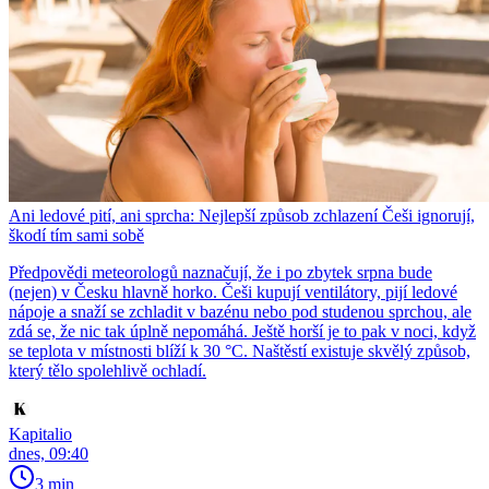
Ani ledové pití, ani sprcha: Nejlepší způsob zchlazení Češi ignorují,
škodí tím sami sobě
Předpovědi meteorologů naznačují, že i po zbytek srpna bude
(nejen) v Česku hlavně horko. Češi kupují ventilátory, pijí ledové
nápoje a snaží se zchladit v bazénu nebo pod studenou sprchou, ale
zdá se, že nic tak úplně nepomáhá. Ještě horší je to pak v noci, když
se teplota v místnosti blíží k 30 °C. Naštěstí existuje skvělý způsob,
který tělo spolehlivě ochladí.
Kapitalio
dnes, 09:40
3 min