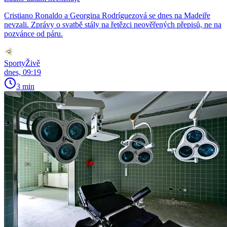
Cristiano Ronaldo a Georgina Rodríguezová se dnes na Madeiře
nevzali. Zprávy o svatbě stály na řetězci neověřených přepisů, ne na
pozvánce od páru.
SportyŽivě
dnes, 09:19
3 min