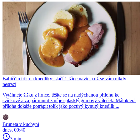
Babiččin trik na knedlíky: stačí 1 lžíce navíc a už se vám nikdy
nesrazí
Vytáhnete šišku z hrnce, těšíte se na nadýchanou přílohu ke
svíčkové a za pár minut z ní je splasklý gumový váleček. Málokterá
příloha dokáže potrápit tolik jako poctivý kynutý knedlík....
Bruneta v kuchyni
dnes, 09:40
3 min