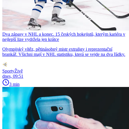
Dva zápasy v NHL a konec. 15 českých hokejistů, kterým kariéra v
nejlepší lize vydržela jen krátce
Olympijský vítěz, pětinásobný mistr extraligy i reprezentační
brankář. Všichni mají v NHL statistiku, která se vejde na dva řádky.
SportyŽivě
dnes, 09:51
3 min