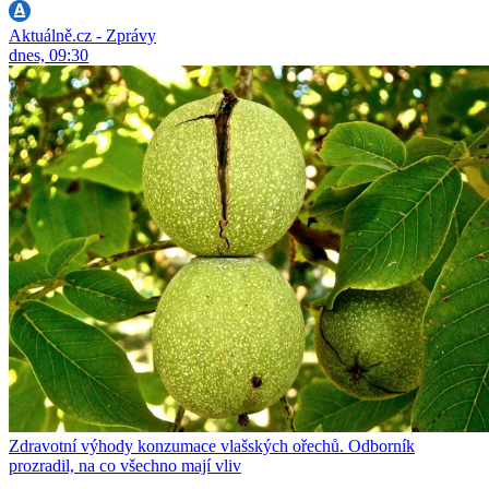
Aktuálně.cz - Zprávy
dnes, 09:30
Zdravotní výhody konzumace vlašských ořechů. Odborník
prozradil, na co všechno mají vliv