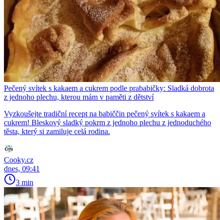
Pečený svítek s kakaem a cukrem podle prababičky: Sladká dobrota
z jednoho plechu, kterou mám v paměti z dětství
Vyzkoušejte tradiční recept na babiččin pečený svítek s kakaem a
cukrem! Bleskový sladký pokrm z jednoho plechu z jednoduchého
těsta, který si zamiluje celá rodina.
Cooky.cz
dnes, 09:41
3 min