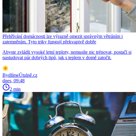
Přehřívání domácnosti lze výrazně omezit správným větráním i
zatemněním. Tyto triky fungují překvapivě dobře
Abyste zvládli vysoké letní teploty, nemusíte nic trénovat, postačí si
nastudovat pár dobrých tipů, jak s teplem v domě zatočit.
BydlímeÚtulně.cz
dnes, 09:48
2 min