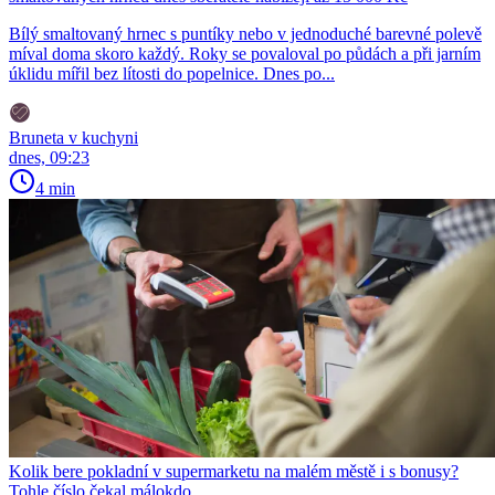
Bílý smaltovaný hrnec s puntíky nebo v jednoduché barevné polevě
míval doma skoro každý. Roky se povaloval po půdách a při jarním
úklidu mířil bez lítosti do popelnice. Dnes po...
Bruneta v kuchyni
dnes, 09:23
4 min
Kolik bere pokladní v supermarketu na malém městě i s bonusy?
Tohle číslo čekal málokdo