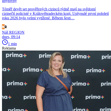
ubytovny
Téměř devět set prověřených cizinců týdně mají na svědomí
cizinečtí policisté v Královéhradeckém kraji. Uplynulé první pololetí
roku 2026 bylo velmi vytížené. Během šesti…
Náš REGION
dnes, 09:14
1 min
Reklama