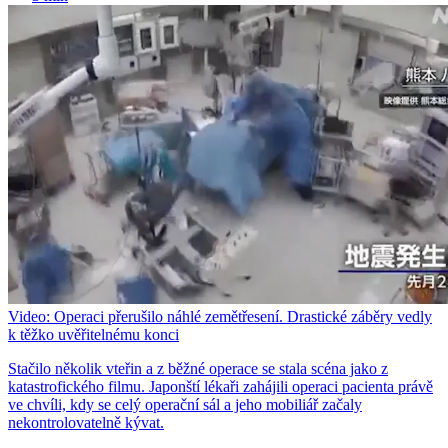
Video: Operaci přerušilo náhlé zemětřesení. Drastické záběry vedly
k těžko uvěřitelnému konci
Stačilo několik vteřin a z běžné operace se stala scéna jako z
katastrofického filmu. Japonští lékaři zahájili operaci pacienta právě
ve chvíli, kdy se celý operační sál a jeho mobiliář začaly
nekontrolovatelně kývat.