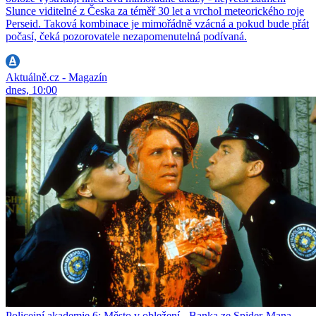
Slunce viditelné z Česka za téměř 30 let a vrchol meteorického roje
Perseid. Taková kombinace je mimořádně vzácná a pokud bude přát
počasí, čeká pozorovatele nezapomenutelná podívaná.
Aktuálně.cz - Magazín
dnes, 10:00
Policejní akademie 6: Město v obležení - Banka ze Spider-Mana,