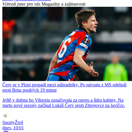
Vybrali jsme pro vás
Magazíny a zajímavosti
Červ se v Plzni propadl mezi náhradníky. Po návratu z MS odehrál
proti Brnu pouhých 19 minut
Ještě v dubnu ho Viktoria označovala za oporu a lídra kabiny. Na
startu nové sezony začínal Lukáš Červ proti Zbrojovce na lavičce.
SportyŽivě
dnes, 10:01