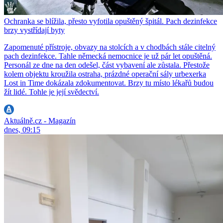
Ochranka se blížila, přesto vyfotila opuštěný špitál. Pach dezinfekce
brzy vystřídají byty
Zapomenuté přístroje, obvazy na stolcích a v chodbách stále citelný
pach dezinfekce. Tahle německá nemocnice je už pár let opuštěná.
Personál ze dne na den odešel, část vybavení ale zůstala. Přestože
kolem objektu kroužila ostraha, prázdné operační sály urbexerka
Lost in Time dokázala zdokumentovat. Brzy tu místo lékařů budou
žít lidé. Tohle je její svědectví.
Aktuálně.cz - Magazín
dnes, 09:15