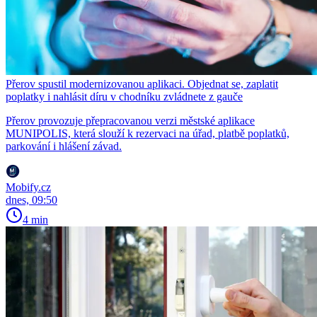
Přerov spustil modernizovanou aplikaci. Objednat se, zaplatit
poplatky i nahlásit díru v chodníku zvládnete z gauče
Přerov provozuje přepracovanou verzi městské aplikace
MUNIPOLIS, která slouží k rezervaci na úřad, platbě poplatků,
parkování i hlášení závad.
Mobify.cz
dnes, 09:50
4 min