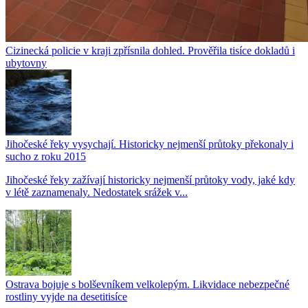
Cizinecká policie v kraji zpřísnila dohled. Prověřila tisíce dokladů i
ubytovny
Jihočeské řeky vysychají. Historicky nejmenší průtoky překonaly i
sucho z roku 2015
Jihočeské řeky zažívají historicky nejmenší průtoky vody, jaké kdy
v létě zaznamenaly. Nedostatek srážek v...
Ostrava bojuje s bolševníkem velkolepým. Likvidace nebezpečné
rostliny vyjde na desetitisíce