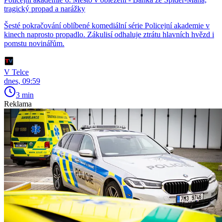
tragický propad a narážky
Šesté pokračování oblíbené komediální série Policejní akademie v
kinech naprosto propadlo. Zákulisí odhaluje ztrátu hlavních hvězd i
pomstu novinářům.
V Telce
dnes, 09:59
3 min
Reklama