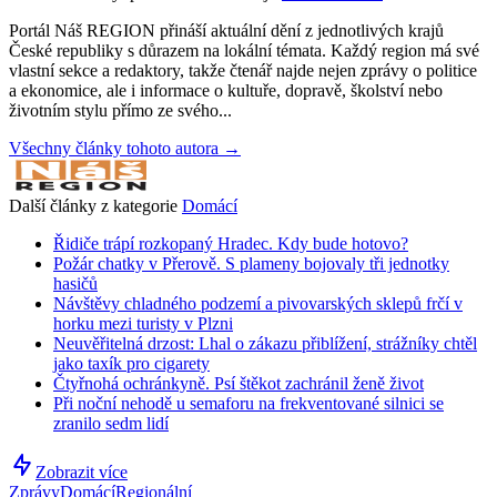
Portál Náš REGION přináší aktuální dění z jednotlivých krajů
České republiky s důrazem na lokální témata. Každý region má své
vlastní sekce a redaktory, takže čtenář najde nejen zprávy o politice
a ekonomice, ale i informace o kultuře, dopravě, školství nebo
životním stylu přímo ze svého...
Všechny články tohoto autora →
Další články z kategorie
Domácí
Řidiče trápí rozkopaný Hradec. Kdy bude hotovo?
Požár chatky v Přerově. S plameny bojovaly tři jednotky
hasičů
Návštěvy chladného podzemí a pivovarských sklepů frčí v
horku mezi turisty v Plzni
Neuvěřitelná drzost: Lhal o zákazu přiblížení, strážníky chtěl
jako taxík pro cigarety
Čtyřnohá ochránkyně. Psí štěkot zachránil ženě život
Při noční nehodě u semaforu na frekventované silnici se
zranilo sedm lidí
Zobrazit více
Zprávy
Domácí
Regionální