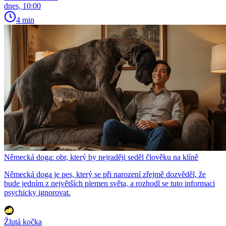
dnes, 10:00
4 min
Německá doga: obr, který by nejraději seděl člověku na klíně
Německá doga je pes, který se při narození zřejmě dozvěděl, že
bude jedním z největších plemen světa, a rozhodl se tuto informaci
psychicky ignorovat.
Žlutá kočka