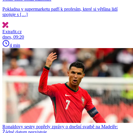
Pokladna v supermarketu patří k profesím, které si většina lidí
spojuje s […]
Extrafit.cz
dnes, 09:20
4 min
Ronaldovy sestry popřely zprávy o dnešní svatbě na Madeiře:
Žádné datum neexistuje