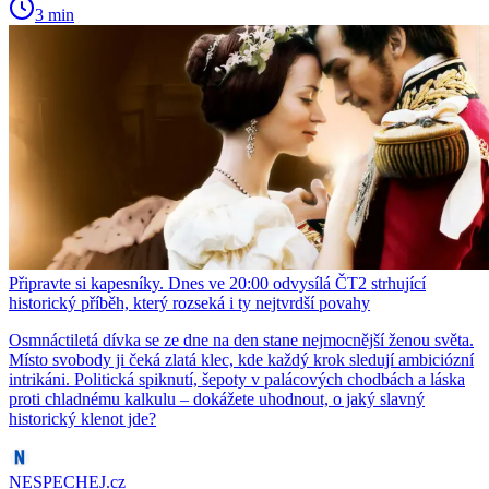
3 min
Připravte si kapesníky. Dnes ve 20:00 odvysílá ČT2 strhující
historický příběh, který rozseká i ty nejtvrdší povahy
Osmnáctiletá dívka se ze dne na den stane nejmocnější ženou světa.
Místo svobody ji čeká zlatá klec, kde každý krok sledují ambiciózní
intrikáni. Politická spiknutí, šepoty v palácových chodbách a láska
proti chladnému kalkulu – dokážete uhodnout, o jaký slavný
historický klenot jde?
NESPECHEJ.cz