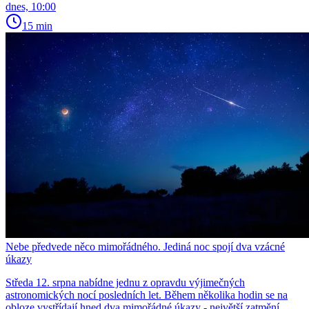
dnes, 10:00
15 min
Nebe předvede něco mimořádného. Jediná noc spojí dva vzácné
úkazy
Středa 12. srpna nabídne jednu z opravdu výjimečných
astronomických nocí posledních let. Během několika hodin se na
obloze vystřídají hned dva mimořádné úkazy - největší zatmění