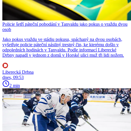
Policie šetří páteční pobodání v Tanvaldu jako pokus o vraždu dvou
osob
Jako pokus vraždu ve stádiu pokusu, spáchaný na dvou osobách,
vyšetřuje policie páteční násilný trestný čin, ke kterému došlo v
odpoledních hodinách v Tanvaldu. Podle informací Liberecké
Drbny napadl v jednom z domů v Horské ulici muž tři lidi nožem.
Liberecká Drbna
dnes, 09:53
2 min