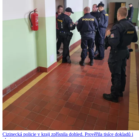
Cizinecká policie v kraji zpřísnila dohled. Prověřila tisíce dokladů i