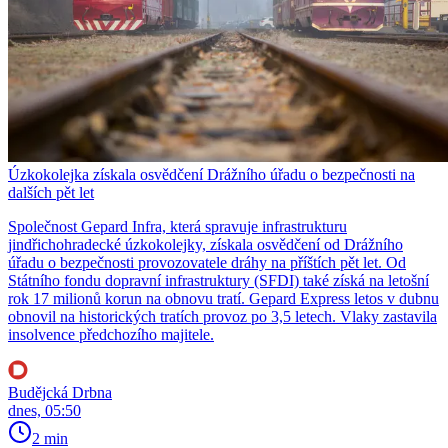
Úzkokolejka získala osvědčení Drážního úřadu o bezpečnosti na
dalších pět let
Společnost Gepard Infra, která spravuje infrastrukturu
jindřichohradecké úzkokolejky, získala osvědčení od Drážního
úřadu o bezpečnosti provozovatele dráhy na příštích pět let. Od
Státního fondu dopravní infrastruktury (SFDI) také získá na letošní
rok 17 milionů korun na obnovu tratí. Gepard Express letos v dubnu
obnovil na historických tratích provoz po 3,5 letech. Vlaky zastavila
insolvence předchozího majitele.
Budějcká Drbna
dnes, 05:50
2 min