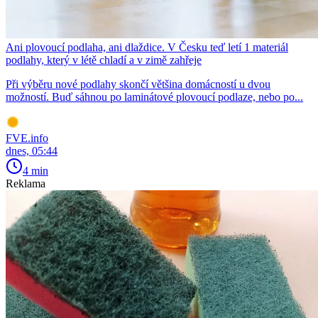
Ani plovoucí podlaha, ani dlaždice. V Česku teď letí 1 materiál
podlahy, který v létě chladí a v zimě zahřeje
Při výběru nové podlahy skončí většina domácností u dvou
možností. Buď sáhnou po laminátové plovoucí podlaze, nebo po...
FVE.info
dnes, 05:44
4 min
Reklama