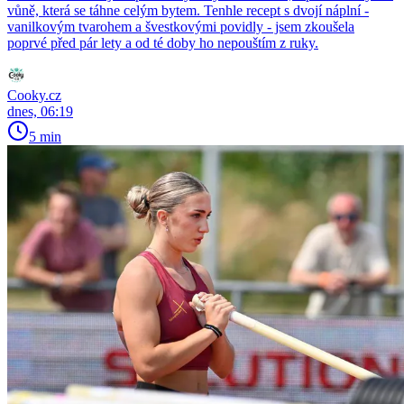
vůně, která se táhne celým bytem. Tenhle recept s dvojí náplní -
vanilkovým tvarohem a švestkovými povidly - jsem zkoušela
poprvé před pár lety a od té doby ho nepouštím z ruky.
Cooky.cz
dnes, 06:19
5 min