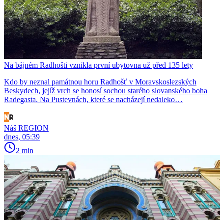
Na bájném Radhošti vznikla první ubytovna už před 135 lety
Kdo by neznal památnou horu Radhošť v Moravskoslezských
Beskydech, jejíž vrch se honosí sochou starého slovanského boha
Radegasta. Na Pustevnách, které se nacházejí nedaleko…
Náš REGION
dnes, 05:39
2 min