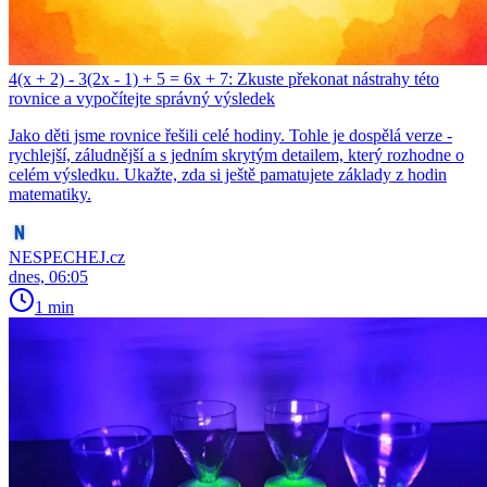
4(x + 2) - 3(2x - 1) + 5 = 6x + 7: Zkuste překonat nástrahy této
rovnice a vypočítejte správný výsledek
Jako děti jsme rovnice řešili celé hodiny. Tohle je dospělá verze -
rychlejší, záludnější a s jedním skrytým detailem, který rozhodne o
celém výsledku. Ukažte, zda si ještě pamatujete základy z hodin
matematiky.
NESPECHEJ.cz
dnes, 06:05
1 min