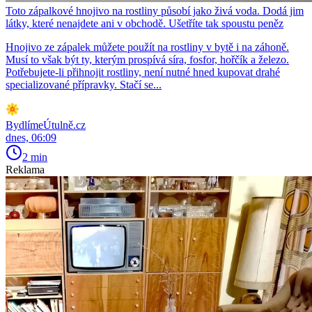
Toto zápalkové hnojivo na rostliny působí jako živá voda. Dodá jim
látky, které nenajdete ani v obchodě. Ušetříte tak spoustu peněz
Hnojivo ze zápalek můžete použít na rostliny v bytě i na záhoně.
Musí to však být ty, kterým prospívá síra, fosfor, hořčík a železo.
Potřebujete-li přihnojit rostliny, není nutné hned kupovat drahé
specializované přípravky. Stačí se...
BydlímeÚtulně.cz
dnes, 06:09
2 min
Reklama