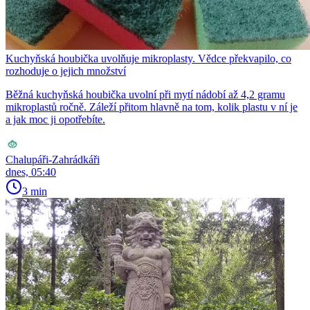
Kuchyňská houbička uvolňuje mikroplasty. Vědce překvapilo, co
rozhoduje o jejich množství
Běžná kuchyňská houbička uvolní při mytí nádobí až 4,2 gramu
mikroplastů ročně. Záleží přitom hlavně na tom, kolik plastu v ní je
a jak moc ji opotřebíte.
Chalupáři-Zahrádkáři
dnes, 05:40
3 min