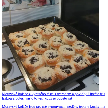
Moravské koláče z kynutého těsta s tvarohem a povidly: Upečte je s
láskou a potěší vás o to víc, když je budete jíst
Moravské koláče jsou pro mě synonymem neděle, tepla v kuchyni a