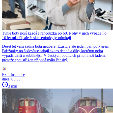
Tyhle boty nosí každá Francouzka po 60. Nohy v nich vypadají o
10 let mladší, ale české seniorky je odmítají
Deset let vám žádná bota neubere. Existuje ale jeden pár, po kterém
Pařížanky po šedesátce sahají skoro denně a díky kterému noha
vypadá delší a subtilnější. V českých botnících přitom leží ladem,
protože spoustě žen připadá málo ženský.
ExtraInspirace
dnes, 05:55
3 min