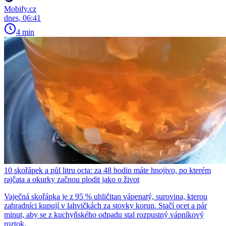
Mobify.cz
dnes, 06:41
4 min
10 skořápek a půl litru octa: za 48 hodin máte hnojivo, po kterém
rajčata a okurky začnou plodit jako o život
Vaječná skořápka je z 95 % uhličitan vápenatý, surovina, kterou
zahradníci kupují v lahvičkách za stovky korun. Stačí ocet a pár
minut, aby se z kuchyňského odpadu stal rozpustný vápníkový
roztok.