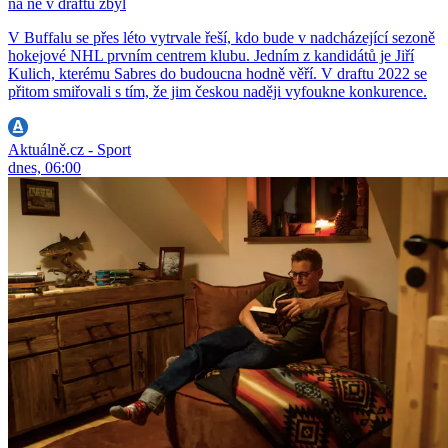
na ně v draftu zbyl
V Buffalu se přes léto vytrvale řeší, kdo bude v nadcházející sezoně
hokejové NHL prvním centrem klubu. Jedním z kandidátů je Jiří
Kulich, kterému Sabres do budoucna hodně věří. V draftu 2022 se
přitom smiřovali s tím, že jim českou naději vyfoukne konkurence.
Aktuálně.cz - Sport
dnes, 06:00