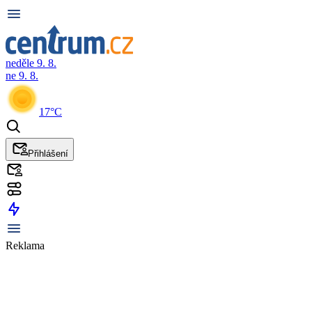
neděle 9. 8.
ne 9. 8.
17°C
Přihlášení
Reklama