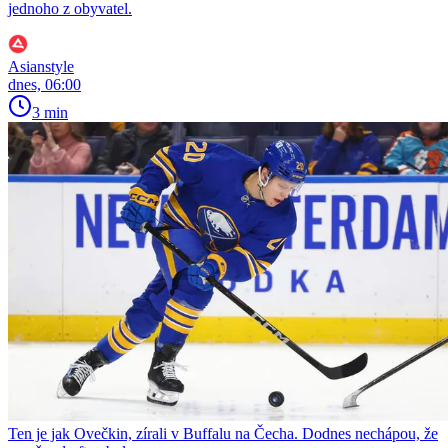
jednoho z obyvatel.
Asianstyle
dnes, 06:00
3 min
Ten je jak Ovečkin, zírali v Buffalu na Čecha. Dodnes nechápou, že