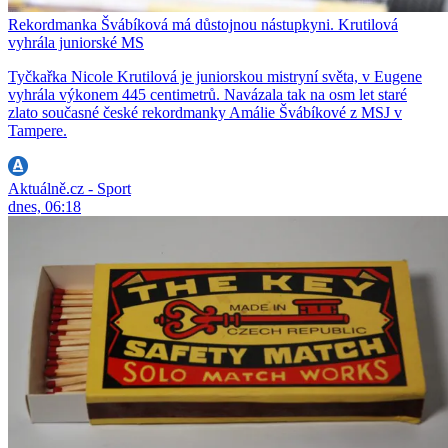
Rekordmanka Švábíková má důstojnou nástupkyni. Krutilová
vyhrála juniorské MS
Tyčkařka Nicole Krutilová je juniorskou mistryní světa, v Eugene
vyhrála výkonem 445 centimetrů. Navázala tak na osm let staré
zlato současné české rekordmanky Amálie Švábíkové z MSJ v
Tampere.
Aktuálně.cz - Sport
dnes, 06:18