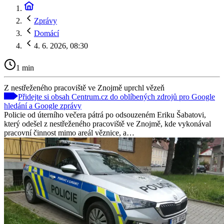
Zprávy
Domácí
4. 6. 2026, 08:30
1 min
Z nestřeženého pracoviště ve Znojmě uprchl vězeň
Přidejte si obsah Centrum.cz do oblíbených zdrojů pro Google
hledání a Google zprávy
Policie od úterního večera pátrá po odsouzeném Eriku Šabatovi,
který odešel z nestřeženého pracoviště ve Znojmě, kde vykonával
pracovní činnost mimo areál věznice, a…