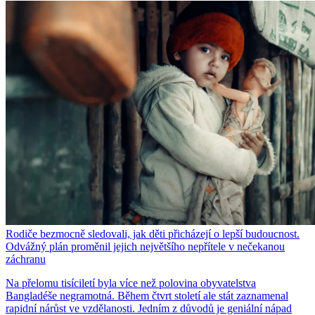
Rodiče bezmocně sledovali, jak děti přicházejí o lepší budoucnost.
Odvážný plán proměnil jejich největšího nepřítele v nečekanou
záchranu
Na přelomu tisíciletí byla více než polovina obyvatelstva
Bangladéše negramotná. Během čtvrt století ale stát zaznamenal
rapidní nárůst ve vzdělanosti. Jedním z důvodů je geniální nápad