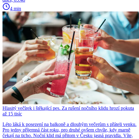
4 min
Hlasitý večírek i štěkající pes. Za rušení nočního klidu hrozí pokuta
až 15 tisíc
Léto láká k posezení na balkoně a dlouhým večerům s přáteli venku.
Pro jedny příjemná část roku, pro druhé ovšem chvíle, kdy marně
čekají na ticho. Noční klid má přitom v Česku jasná pravidla. Víte,