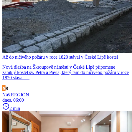
Až do ničivého požáru v roce 1820 stával v České Lípě kostel
Nová dlažba na Škroupově náměstí v České Lípě připomene
zaniklý kostel sv. Petra a Pavla, který tam do ničivého požáru v roce
1820 stával.…
Náš REGION
dnes, 06:00
2 min