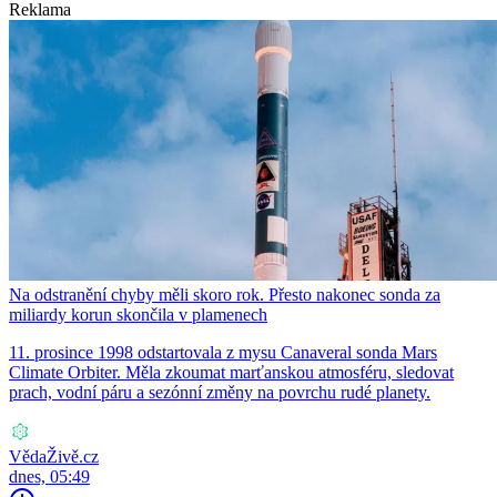
Reklama
Na odstranění chyby měli skoro rok. Přesto nakonec sonda za
miliardy korun skončila v plamenech
11. prosince 1998 odstartovala z mysu Canaveral sonda Mars
Climate Orbiter. Měla zkoumat marťanskou atmosféru, sledovat
prach, vodní páru a sezónní změny na povrchu rudé planety.
VědaŽivě.cz
dnes, 05:49