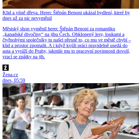
Klid a vůně dřeva. Herec Štěpán Benoni ukázal bydlení, které by
dnes už za nic nevyměnil
Městský shon vyměnil herec Štěpán Benoni za romantiku
„kanadské divočiny“ na jihu Čech. Obklopený lesy, loukami a
čtyřnohými společníky tu našel přesně to, co mu ve městě chybí –
klid a prostor zpomalit. A i když kvůli práci pravidelně usedá do
auta a vyráží do Prahy, jakmile mu to pracovní povinnosti dovolí,
vrací se zpátky na jih.
Žena.cz
dnes, 05:59