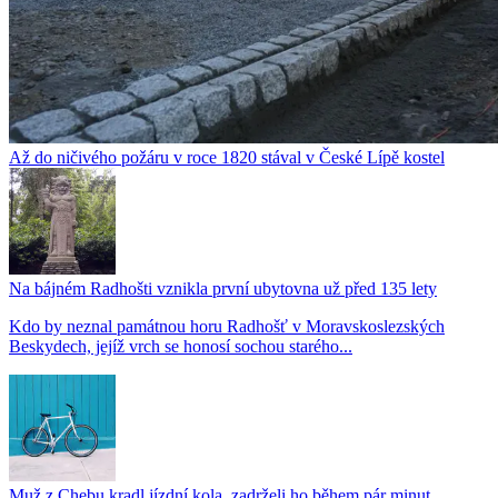
Až do ničivého požáru v roce 1820 stával v České Lípě kostel
Na bájném Radhošti vznikla první ubytovna už před 135 lety
Kdo by neznal památnou horu Radhošť v Moravskoslezských
Beskydech, jejíž vrch se honosí sochou starého...
Muž z Chebu kradl jízdní kola, zadrželi ho během pár minut