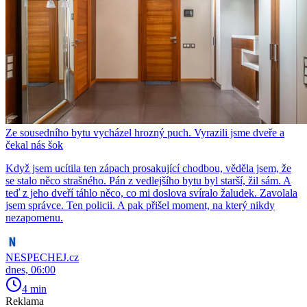
Ze sousedního bytu vycházel hrozný puch. Vyrazili jsme dveře a
čekal nás šok
Když jsem ucítila ten zápach prosakující chodbou, věděla jsem, že
se stalo něco strašného. Pán z vedlejšího bytu byl starší, žil sám. A
teď z jeho dveří táhlo něco, co mi doslova svíralo žaludek. Zavolala
jsem správce. Ten policii. A pak přišel moment, na který nikdy
nezapomenu.
NESPECHEJ.cz
dnes, 06:00
4 min
Reklama