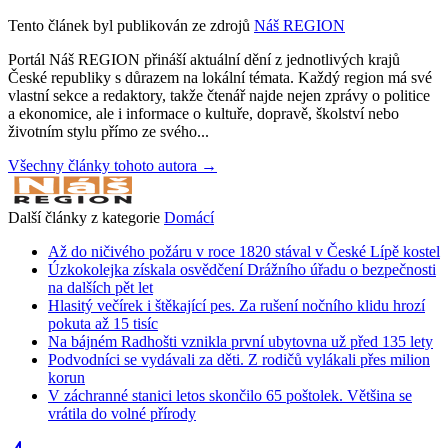
Tento článek byl publikován ze zdrojů
Náš REGION
Portál Náš REGION přináší aktuální dění z jednotlivých krajů
České republiky s důrazem na lokální témata. Každý region má své
vlastní sekce a redaktory, takže čtenář najde nejen zprávy o politice
a ekonomice, ale i informace o kultuře, dopravě, školství nebo
životním stylu přímo ze svého...
Všechny články tohoto autora →
Další články z kategorie
Domácí
Až do ničivého požáru v roce 1820 stával v České Lípě kostel
Úzkokolejka získala osvědčení Drážního úřadu o bezpečnosti
na dalších pět let
Hlasitý večírek i štěkající pes. Za rušení nočního klidu hrozí
pokuta až 15 tisíc
Na bájném Radhošti vznikla první ubytovna už před 135 lety
Podvodníci se vydávali za děti. Z rodičů vylákali přes milion
korun
V záchranné stanici letos skončilo 65 poštolek. Většina se
vrátila do volné přírody