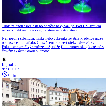
Tuhle zelenou skleničku po babičce nevyhazujte. Pod UV světlem
může odhalit uranové sklo, za které se platí zlatem
Nenápadná sklenička, miska nebo cukřenka ze staré kredence může
po nasvícení ultrafialovým světlem předvést překvapivý efekt.
Pokud se rozzáří výrazně zeleně, může jít o uranové sklo, které má v
českém sklářství dlouhou tradici.
Kapitalio
dnes, 06:02
3 min