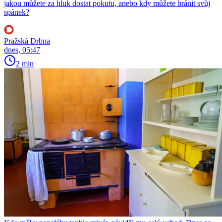
jakou můžete za hluk dostat pokutu, anebo kdy můžete bránit svůj
spánek?
Pražská Drbna
dnes, 05:47
2 min