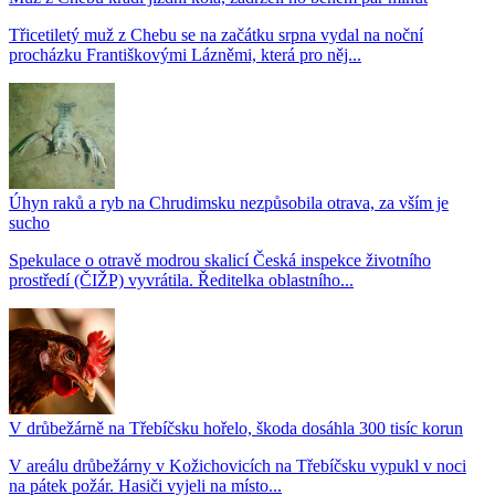
Třicetiletý muž z Chebu se na začátku srpna vydal na noční
procházku Františkovými Lázněmi, která pro něj...
Úhyn raků a ryb na Chrudimsku nezpůsobila otrava, za vším je
sucho
Spekulace o otravě modrou skalicí Česká inspekce životního
prostředí (ČIŽP) vyvrátila. Ředitelka oblastního...
V drůbežárně na Třebíčsku hořelo, škoda dosáhla 300 tisíc korun
V areálu drůbežárny v Kožichovicích na Třebíčsku vypukl v noci
na pátek požár. Hasiči vyjeli na místo...