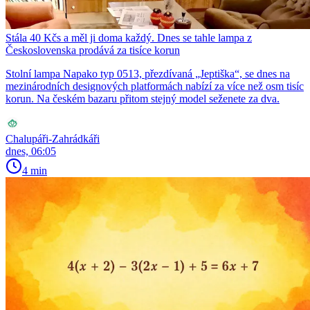
Stála 40 Kčs a měl ji doma každý. Dnes se tahle lampa z
Československa prodává za tisíce korun
Stolní lampa Napako typ 0513, přezdívaná „Jeptiška“, se dnes na
mezinárodních designových platformách nabízí za více než osm tisíc
korun. Na českém bazaru přitom stejný model seženete za dva.
Chalupáři-Zahrádkáři
dnes, 06:05
4 min