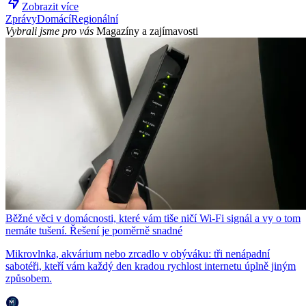
Zobrazit více
Zprávy
Domácí
Regionální
Vybrali jsme pro vás
Magazíny a zajímavosti
Běžné věci v domácnosti, které vám tiše ničí Wi-Fi signál a vy o tom
nemáte tušení. Řešení je poměrně snadné
Mikrovlnka, akvárium nebo zrcadlo v obýváku: tři nenápadní
sabotéři, kteří vám každý den kradou rychlost internetu úplně jiným
způsobem.