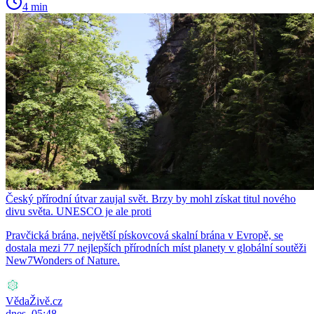
4 min
Český přírodní útvar zaujal svět. Brzy by mohl získat titul nového
divu světa. UNESCO je ale proti
Pravčická brána, největší pískovcová skalní brána v Evropě, se
dostala mezi 77 nejlepších přírodních míst planety v globální soutěži
New7Wonders of Nature.
VědaŽivě.cz
dnes, 05:48