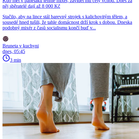
Kdo měl v paneláku tenhle mixér, záviděl mu celý vchod. Dnes za
něj sběratelé dají až 8 000 Kč
Stačilo, aby na lince stál barevný strojek s kalichovitým tělem, a
sousedé hned tušili, že tahle domácnost drží krok s dobou. Dneska
podobný mixér z časů socialismu končí buď v...
Bruneta v kuchyni
dnes, 05:45
3 min