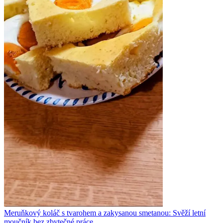
Meruňkový koláč s tvarohem a zakysanou smetanou: Svěží letní
moučník bez zbytečné práce