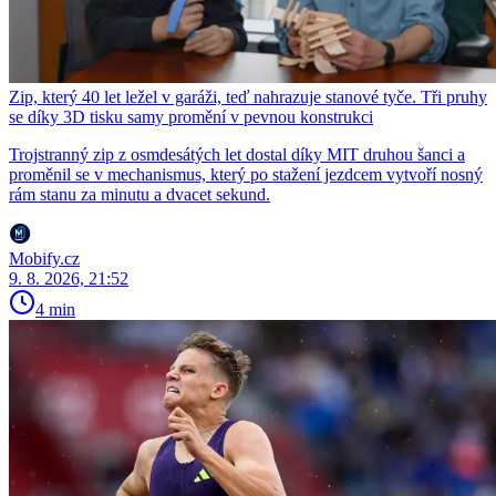
Zip, který 40 let ležel v garáži, teď nahrazuje stanové tyče. Tři pruhy
se díky 3D tisku samy promění v pevnou konstrukci
Trojstranný zip z osmdesátých let dostal díky MIT druhou šanci a
proměnil se v mechanismus, který po stažení jezdcem vytvoří nosný
rám stanu za minutu a dvacet sekund.
Mobify.cz
9. 8. 2026, 21:52
4 min