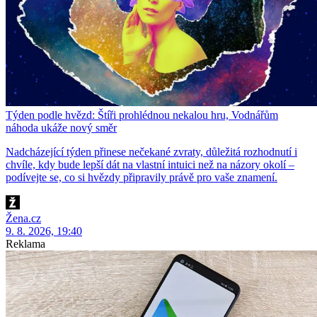
Týden podle hvězd: Štíři prohlédnou nekalou hru, Vodnářům
náhoda ukáže nový směr
Nadcházející týden přinese nečekané zvraty, důležitá rozhodnutí i
chvíle, kdy bude lepší dát na vlastní intuici než na názory okolí –
podívejte se, co si hvězdy připravily právě pro vaše znamení.
Žena.cz
9. 8. 2026, 19:40
Reklama