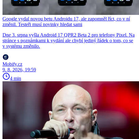
Google vydal novou betu Androidu 17, ale zapomněl říct, co v ní
změnil. Testeři musí novinky hledat sami
Dne 3. srpna vyšla Android 17 QPR2 Beta 2 pro telefony Pixel. Na
stránce s poznámkami k vydání ale chybí jediný řádek o tom, co se
v systému změnilo.
Mobify.cz
9. 8. 2026, 19:59
4 min