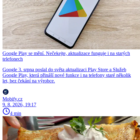
Google Play se mění. Nečekejte, aktualizace funguje i na starých
telefonech
Google 3. srpna poslal do světa aktualizaci Play Store a Služeb
Google Play, která přináší nové funkce i na telefony staré několik
let, bez čekání na výrobce.
Mobify.cz
9. 8. 2026, 19:17
4 min