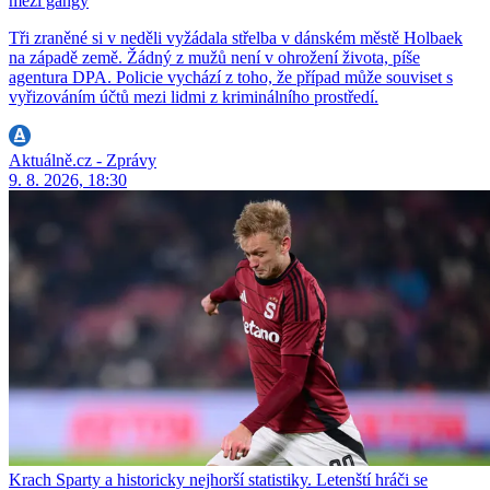
mezi gangy
Tři zraněné si v neděli vyžádala střelba v dánském městě Holbaek
na západě země. Žádný z mužů není v ohrožení života, píše
agentura DPA. Policie vychází z toho, že případ může souviset s
vyřizováním účtů mezi lidmi z kriminálního prostředí.
Aktuálně.cz - Zprávy
9. 8. 2026, 18:30
Krach Sparty a historicky nejhorší statistiky. Letenští hráči se