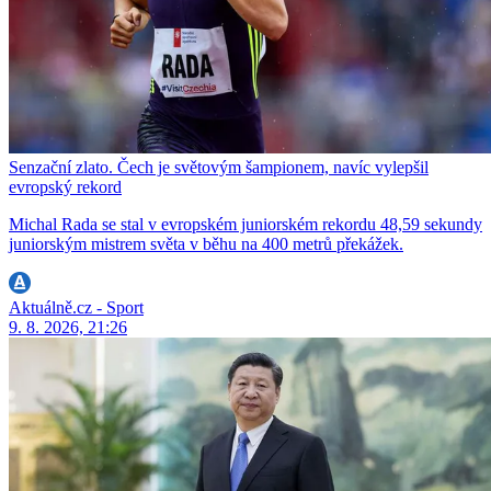
Senzační zlato. Čech je světovým šampionem, navíc vylepšil
evropský rekord
Michal Rada se stal v evropském juniorském rekordu 48,59 sekundy
juniorským mistrem světa v běhu na 400 metrů překážek.
Aktuálně.cz - Sport
9. 8. 2026, 21:26