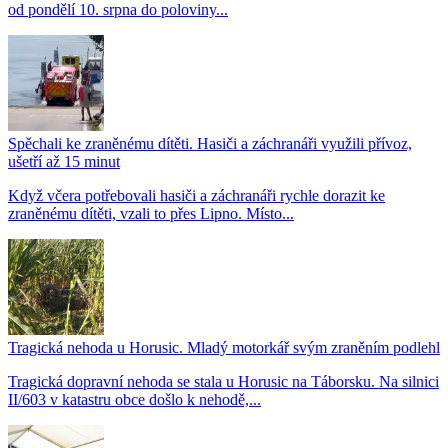
od pondělí 10. srpna do poloviny...
Spěchali ke zraněnému dítěti. Hasiči a záchranáři využili přívoz,
ušetří až 15 minut
Když včera potřebovali hasiči a záchranáři rychle dorazit ke
zraněnému dítěti, vzali to přes Lipno. Místo...
Tragická nehoda u Horusic. Mladý motorkář svým zraněním podlehl
Tragická dopravní nehoda se stala u Horusic na Táborsku. Na silnici
II/603 v katastru obce došlo k nehodě,...