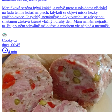
Meruňková sezóna bývá krátká, a právě proto u nás doma přichází
na řadu tenhle koláč na plech, kdykoli se objeví miska hezky
zralého ovoce. Je rychlý, nenáročný a díky tvarohu se zakysanou
smetanou zůstává krásně vláčný i druhý den. Mám na něm nejradši
to, že je v něm schválně málo těsta a mnohem víc náplně a meruněk.
Cooky.cz
dnes, 00:45
4 min