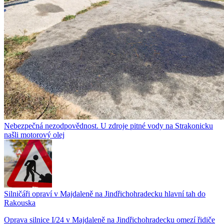
Nebezpečná nezodpovědnost. U zdroje pitné vody na Strakonicku
našli motorový olej
Silničáři opraví v Majdaleně na Jindřichohradecku hlavní tah do
Rakouska
Oprava silnice I/24 v Majdaleně na Jindřichohradecku omezí řidiče