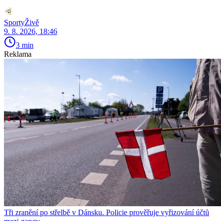
SportyŽivě
9. 8. 2026, 18:46
3 min
Reklama
Tři zranění po střelbě v Dánsku. Policie prověřuje vyřizování účtů