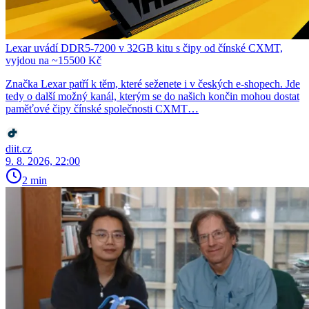
Lexar uvádí DDR5-7200 v 32GB kitu s čipy od čínské CXMT,
vyjdou na ~15500 Kč
Značka Lexar patří k těm, které seženete i v českých e-shopech. Jde
tedy o další možný kanál, kterým se do našich končin mohou dostat
paměťové čipy čínské společnosti CXMT…
diit.cz
9. 8. 2026, 22:00
2 min