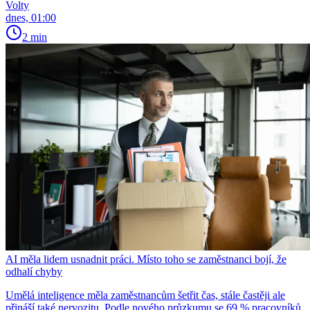
Volty
dnes, 01:00
2 min
AI měla lidem usnadnit práci. Místo toho se zaměstnanci bojí, že
odhalí chyby
Umělá inteligence měla zaměstnancům šetřit čas, stále častěji ale
přináší také nervozitu. Podle nového průzkumu se 69 % pracovníků