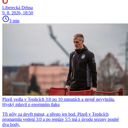
Liberecká Drbna
9. 8. 2026, 18:50
3 min
Plzeň vedla v Teplicích 3:0 po 10 minutách a stejně nevyhrála.
Hyský mluvil o enormním tlaku
Tři góly za devět minut, a přesto jen bod. Plzeň v Teplicích
promarnila vedení 3:0 a po remíze 5:5 má z úvodu sezony pouhé
dva body.