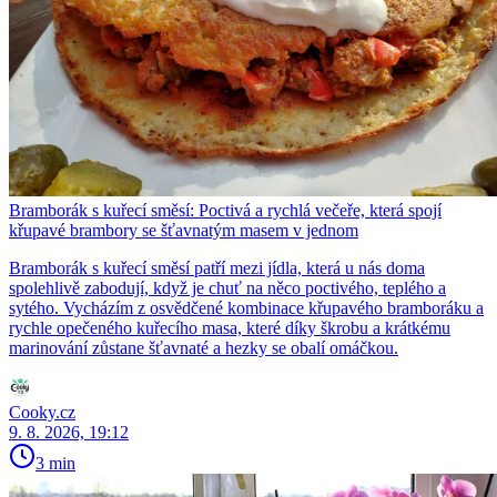
Bramborák s kuřecí směsí: Poctivá a rychlá večeře, která spojí
křupavé brambory se šťavnatým masem v jednom
Bramborák s kuřecí směsí patří mezi jídla, která u nás doma
spolehlivě zabodují, když je chuť na něco poctivého, teplého a
sytého. Vycházím z osvědčené kombinace křupavého bramboráku a
rychle opečeného kuřecího masa, které díky škrobu a krátkému
marinování zůstane šťavnaté a hezky se obalí omáčkou.
Cooky.cz
9. 8. 2026, 19:12
3 min