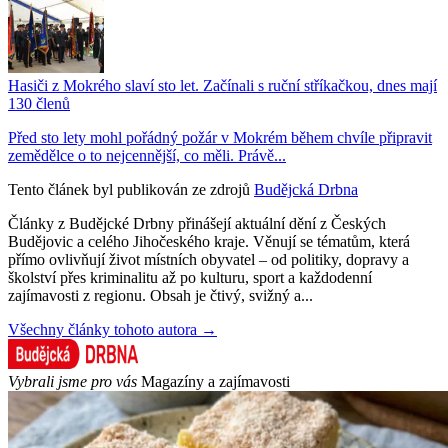
Hasiči z Mokrého slaví sto let. Začínali s ruční stříkačkou, dnes mají
130 členů
Před sto lety mohl pořádný požár v Mokrém během chvíle připravit
zemědělce o to nejcennější, co měli. Právě...
Tento článek byl publikován ze zdrojů
Budějcká Drbna
Články z Budějcké Drbny přinášejí aktuální dění z Českých
Budějovic a celého Jihočeského kraje. Věnují se tématům, která
přímo ovlivňují život místních obyvatel – od politiky, dopravy a
školství přes kriminalitu až po kulturu, sport a každodenní
zajímavosti z regionu. Obsah je čtivý, svižný a...
Všechny články tohoto autora →
Vybrali jsme pro vás
Magazíny a zajímavosti