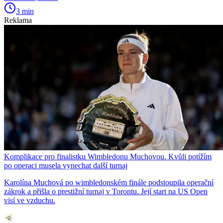
3 min
Reklama
Komplikace pro finalistku Wimbledonu Muchovou. Kvůli potížím
po operaci musela vynechat další turnaj
Karolína Muchová po wimbledonském finále podstoupila operační
zákrok a přišla o prestižní turnaj v Torontu. Její start na US Open
visí ve vzduchu.