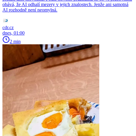
obává, že AI odhalí mezery v jejich znalostech. Jenže ani samotná
AI rozhodně není neomylná.
cdr.cz
dnes, 01:00
2 min