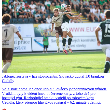
Jablonec zůstává v lize stoprocentní. Slovácko udolal 1:0 brankou
Cedidly
Ve 3. kole doma Jablonec udolal Slovácko jednobrankovou výhrou.
V utkání byly k vidění hned tři červené karty, z toho dvě pro
hostující tým. Rozhodující branku vstřelil po rohovém kopu
Cedidla, který přesnou hlavičkou rozjásal v 62. minutě Střelnici.