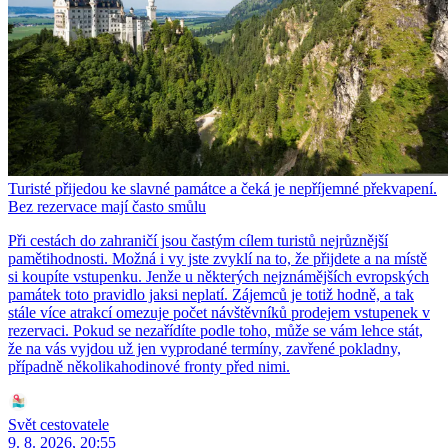
Turisté přijedou ke slavné památce a čeká je nepříjemné překvapení.
Bez rezervace mají často smůlu
Při cestách do zahraničí jsou častým cílem turistů nejrůznější
pamětihodnosti. Možná i vy jste zvyklí na to, že přijdete a na místě
si koupíte vstupenku. Jenže u některých nejznámějších evropských
památek toto pravidlo jaksi neplatí. Zájemců je totiž hodně, a tak
stále více atrakcí omezuje počet návštěvníků prodejem vstupenek v
rezervaci. Pokud se nezařídíte podle toho, může se vám lehce stát,
že na vás vyjdou už jen vyprodané termíny, zavřené pokladny,
případně několikahodinové fronty před nimi.
Svět cestovatele
9. 8. 2026, 20:55