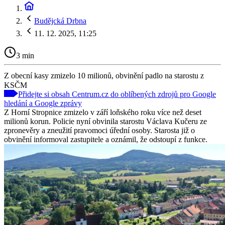
Budějcká Drbna
11. 12. 2025, 11:25
3 min
Z obecní kasy zmizelo 10 milionů, obvinění padlo na starostu z
KSČM
Přidejte si obsah Centrum.cz do oblíbených zdrojů pro Google
hledání a Google zprávy
Z Horní Stropnice zmizelo v září loňského roku více než deset
milionů korun. Policie nyní obvinila starostu Václava Kučeru ze
zpronevěry a zneužití pravomoci úřední osoby. Starosta již o
obvinění informoval zastupitele a oznámil, že odstoupí z funkce.