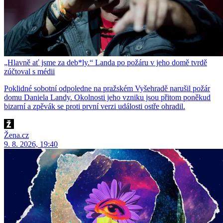
„Hlavně ať jsme za deb*ly.“ Landa po požáru v jeho domě tvrdě
zúčtoval s médii
Poklidné sobotní odpoledne na pražském Vyšehradě narušil požár
domu Daniela Landy. Okolnosti jeho vzniku jsou přitom poněkud
bizarní a zpěvák se proti první verzi události ostře ohradil.
Žena.cz
9. 8. 2026, 19:40