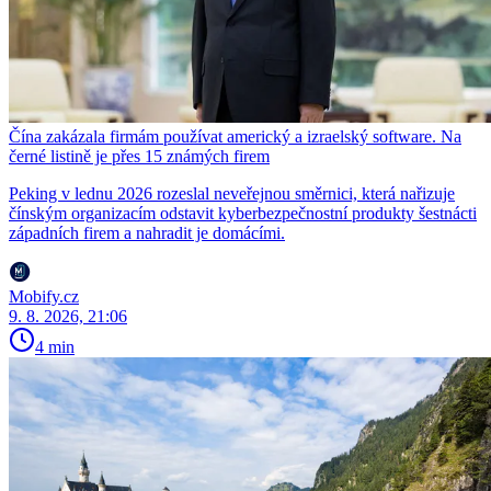
Čína zakázala firmám používat americký a izraelský software. Na
černé listině je přes 15 známých firem
Peking v lednu 2026 rozeslal neveřejnou směrnici, která nařizuje
čínským organizacím odstavit kyberbezpečnostní produkty šestnácti
západních firem a nahradit je domácími.
Mobify.cz
9. 8. 2026, 21:06
4 min