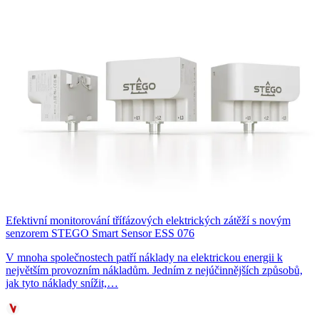
Efektivní monitorování třífázových elektrických zátěží s novým
senzorem STEGO Smart Sensor ESS 076
V mnoha společnostech patří náklady na elektrickou energii k
největším provozním nákladům. Jedním z nejúčinnějších způsobů,
jak tyto náklady snížit,…