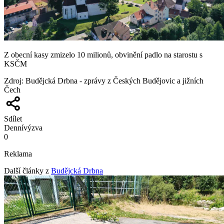
Z obecní kasy zmizelo 10 milionů, obvinění padlo na starostu s
KSČM
Zdroj
:
Budějcká Drbna - zprávy z Českých Budějovic a jižních
Čech
Sdílet
Denní
výzva
0
Reklama
Další články z
Budějcká Drbna