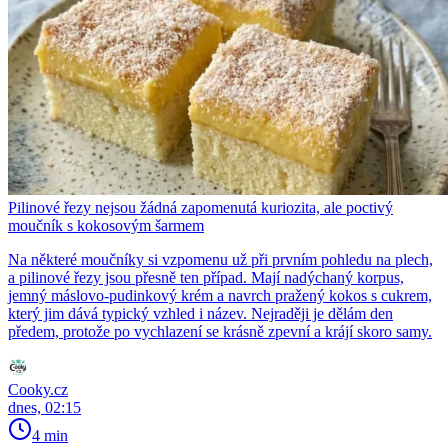
Pilinové řezy nejsou žádná zapomenutá kuriozita, ale poctivý
moučník s kokosovým šarmem
Na některé moučníky si vzpomenu už při prvním pohledu na plech,
a pilinové řezy jsou přesně ten případ. Mají nadýchaný korpus,
jemný máslovo-pudinkový krém a navrch pražený kokos s cukrem,
který jim dává typický vzhled i název. Nejraději je dělám den
předem, protože po vychlazení se krásně zpevní a krájí skoro samy.
Cooky.cz
dnes, 02:15
4 min