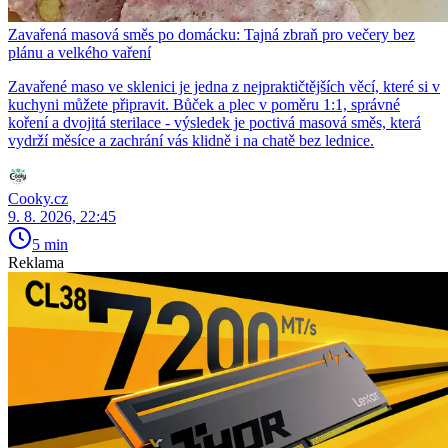
Zavařená masová směs po domácku: Tajná zbraň pro večery bez
plánu a velkého vaření
Zavařené maso ve sklenici je jedna z nejpraktičtějších věcí, které si v
kuchyni můžete připravit. Bůček a plec v poměru 1:1, správné
koření a dvojitá sterilace - výsledek je poctivá masová směs, která
vydrží měsíce a zachrání vás klidně i na chatě bez lednice.
Cooky.cz
9. 8. 2026, 22:45
5 min
Reklama