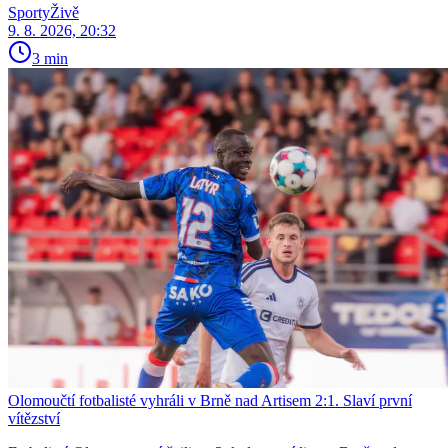
SportyŽivě
9. 8. 2026, 20:32
3 min
Olomoučtí fotbalisté vyhráli v Brně nad Artisem 2:1. Slaví první
vítězství