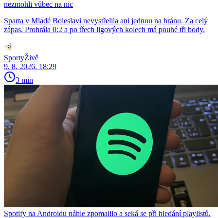
nezmohli vůbec na nic
Sparta v Mladé Boleslavi nevystřelila ani jednou na bránu. Za celý
zápas. Prohrála 0:2 a po třech ligových kolech má pouhé tři body.
SportyŽivě
9. 8. 2026, 18:29
3 min
Spotify na Androidu náhle zpomalilo a seká se při hledání playlistů.