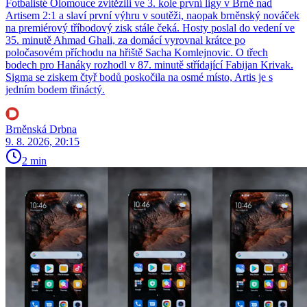
Fotbalisté Olomouce zvítězili ve 3. kole první ligy v Brně nad
Artisem 2:1 a slaví první výhru v soutěži, naopak brněnský nováček
na premiérový tříbodový zisk stále čeká. Hosty poslal do vedení ve
35. minutě Ahmad Ghali, za domácí vyrovnal krátce po
poločasovém příchodu na hřiště Sacha Komlejnovic. O třech
bodech pro Hanáky rozhodl v 87. minutě střídající Fabijan Krivak.
Sigma se ziskem čtyř bodů poskočila na osmé místo, Artis je s
jedním bodem třináctý.
Brněnská Drbna
9. 8. 2026, 20:15
2 min