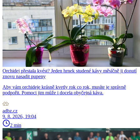
Orchidej přestala kvést? Jeden hrnek studené kávy měsíčně ji donutí
znovu nasadit pupeny
Aby vám orchideje krásně kvetly rok co rok, musíte je správně
podpořit. Pomoci jim může i docela obyčejná káva.
adbz.cz
9. 8. 2026, 19:04
2 min