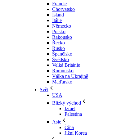
Francie
Chorvatsko
Island
Itálie
Německo
Polsko
Rakousko
Řecko
Rusko
Španělsko
Švédsko
Velká Británie
Rumunsko
Válka na Ukrajině
Maďarsko
Svět
USA
Blízký východ
Izrael
Palestina
Asie
Čína
Jižní Korea