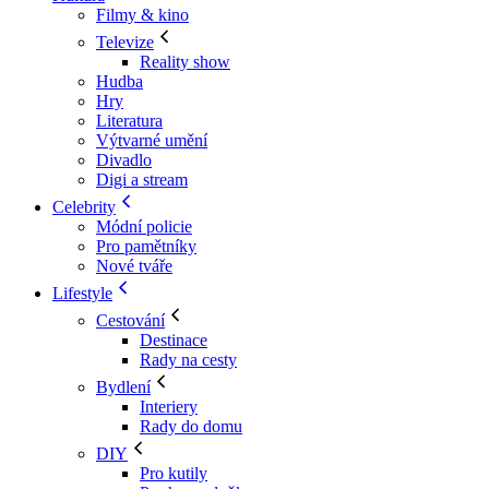
Filmy & kino
Televize
Reality show
Hudba
Hry
Literatura
Výtvarné umění
Divadlo
Digi a stream
Celebrity
Módní policie
Pro pamětníky
Nové tváře
Lifestyle
Cestování
Destinace
Rady na cesty
Bydlení
Interiery
Rady do domu
DIY
Pro kutily