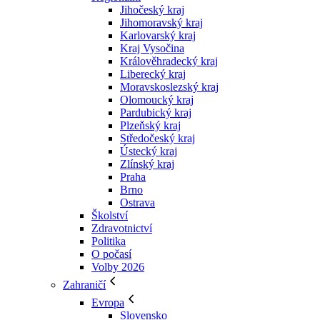
Jihočeský kraj
Jihomoravský kraj
Karlovarský kraj
Kraj Vysočina
Králověhradecký kraj
Liberecký kraj
Moravskoslezský kraj
Olomoucký kraj
Pardubický kraj
Plzeňský kraj
Středočeský kraj
Ústecký kraj
Zlínský kraj
Praha
Brno
Ostrava
Školství
Zdravotnictví
Politika
O počasí
Volby 2026
Zahraničí
Evropa
Slovensko