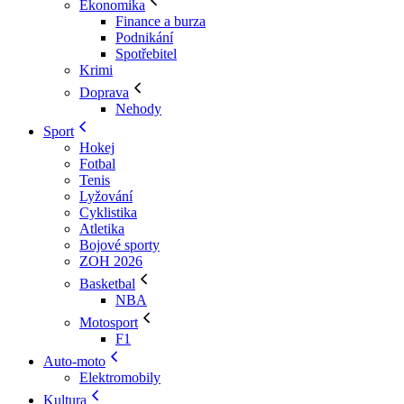
Ekonomika
Finance a burza
Podnikání
Spotřebitel
Krimi
Doprava
Nehody
Sport
Hokej
Fotbal
Tenis
Lyžování
Cyklistika
Atletika
Bojové sporty
ZOH 2026
Basketbal
NBA
Motosport
F1
Auto-moto
Elektromobily
Kultura