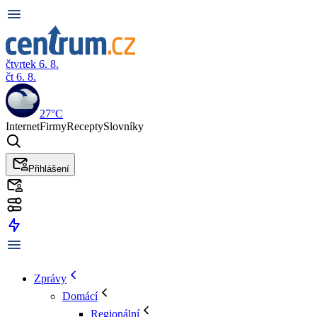
čtvrtek 6. 8.
čt 6. 8.
27°C
Internet
Firmy
Recepty
Slovníky
Přihlášení
Zprávy
Domácí
Regionální