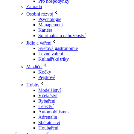
Pro hospodyňky
Zahrada
Osobní rozvoj
Psychologie
Management
Kariéra
Spiritualita a náboženství
Jídlo a vaření
Světová gastronomie
Levné vaření
Kulinářské triky
Mazlíčci
Kočky
Pejskové
Hobby
Modelářství
Včelařství
Rybaření
Letectví
Automobilismus
Adrenalin
Sběratelství
Houbaření