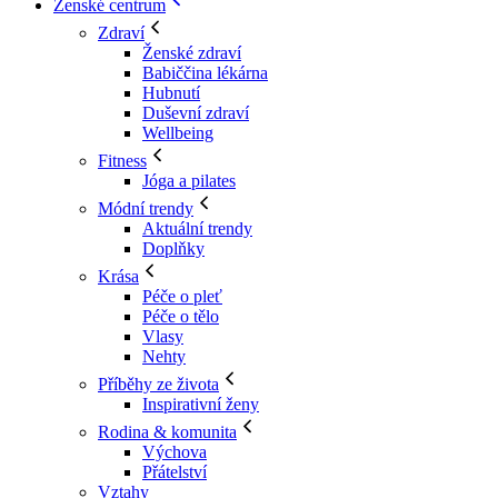
Ženské centrum
Zdraví
Ženské zdraví
Babiččina lékárna
Hubnutí
Duševní zdraví
Wellbeing
Fitness
Jóga a pilates
Módní trendy
Aktuální trendy
Doplňky
Krása
Péče o pleť
Péče o tělo
Vlasy
Nehty
Příběhy ze života
Inspirativní ženy
Rodina & komunita
Výchova
Přátelství
Vztahy