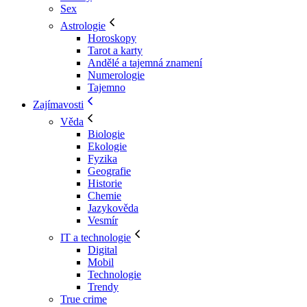
Sex
Astrologie
Horoskopy
Tarot a karty
Andělé a tajemná znamení
Numerologie
Tajemno
Zajímavosti
Věda
Biologie
Ekologie
Fyzika
Geografie
Historie
Chemie
Jazykověda
Vesmír
IT a technologie
Digital
Mobil
Technologie
Trendy
True crime