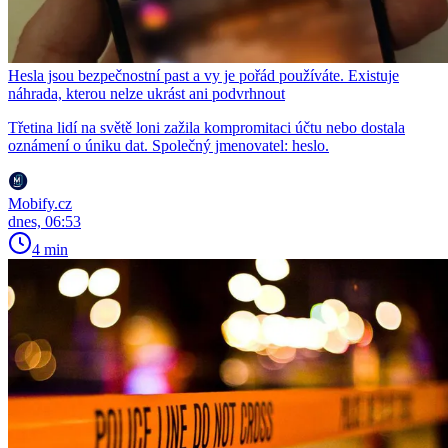
Hesla jsou bezpečnostní past a vy je pořád používáte. Existuje
náhrada, kterou nelze ukrást ani podvrhnout
Třetina lidí na světě loni zažila kompromitaci účtu nebo dostala
oznámení o úniku dat. Společný jmenovatel: heslo.
Mobify.cz
dnes, 06:53
4 min