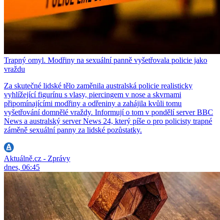
Trapný omyl. Modřiny na sexuální panně vyšetřovala policie jako
vraždu
Za skutečné lidské tělo zaměnila australská policie realisticky
vyhlížející figurínu s vlasy, piercingem v nose a skvrnami
připomínajícími modřiny a odřeniny a zahájila kvůli tomu
vyšetřování domnělé vraždy. Informují o tom v pondělí server BBC
News a australský server News 24, který píše o pro policisty trapné
záměně sexuální panny za lidské pozůstatky.
Aktuálně.cz - Zprávy
dnes, 06:45