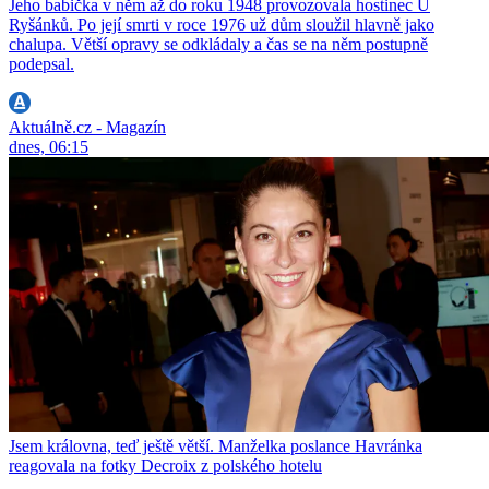
Jeho babička v něm až do roku 1948 provozovala hostinec U
Ryšánků. Po její smrti v roce 1976 už dům sloužil hlavně jako
chalupa. Větší opravy se odkládaly a čas se na něm postupně
podepsal.
Aktuálně.cz - Magazín
dnes, 06:15
Jsem královna, teď ještě větší. Manželka poslance Havránka
reagovala na fotky Decroix z polského hotelu