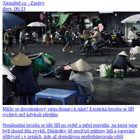
Aktuálně.cz - Zprávy
dnes, 06:33
Může se dovolenkový virus dostat i k nám? Exotická hrozba se šíří
rychleji než kdykoli předtím
Nenápadná hrozba se tiše šíří po světě a mění pravidla, na která jsme
byli dosud léta zvyklí. Důsledky již pociťují miliony lidí a varování
přibývají i v zemích, kde až donedávna nepředstavovala větší