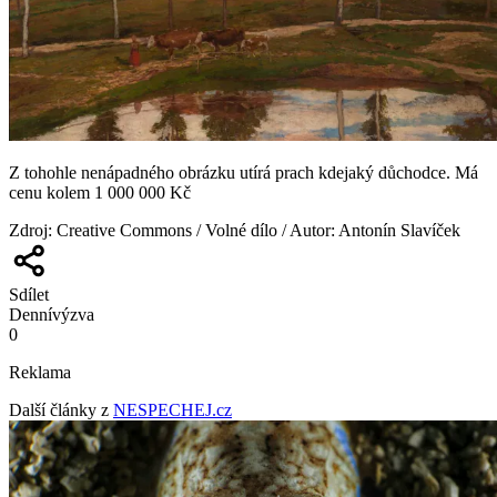
Z tohohle nenápadného obrázku utírá prach kdejaký důchodce. Má
cenu kolem 1 000 000 Kč
Zdroj
:
Creative Commons / Volné dílo / Autor: Antonín Slavíček
Sdílet
Denní
výzva
0
Reklama
Další články z
NESPECHEJ.cz