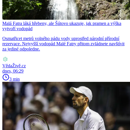
Malá Fatra láká hřebeny, ale Šútovo ukazuje, jak pramen a výška
vytvoří vodopád
Osmatřicet metrů volného pádu vody uprostřed národní přírodní
rezervace. Nejvyšší vodopád Malé Fatry přitom zvládnete navštívit
za jediné odpoledne.
VědaŽivě.cz
dnes, 06:29
3 min