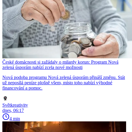
České domácnosti si zažádaly o milardy korun: Program Nová
zelená úsporám nabízí zcela nové možnosti
Nová podoba programu Nová zelená úsporám přináší změnu. Stát
už neposílá peníze plošně všem, místo toho nabízí výhodné
financování a pomoc.
Světkreativity
dnes, 06:17
4 min