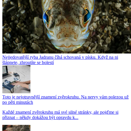
Nejjedovatější ryba Jadranu číhá schovaná v písku. Když na ni
šlápnete, zhroutíte se bolestí
Toto je nejotravnější znamení zvěrokruhu. Na nervy vám polezou už
po pěti minutách
Každé znamení zvěrokruhu má své silné stránky, ale pojďme si
přiznat – někdy dokážou být opravdu k...