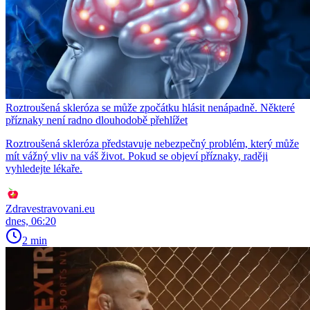
Roztroušená skleróza se může zpočátku hlásit nenápadně. Některé
příznaky není radno dlouhodobě přehlížet
Roztroušená skleróza představuje nebezpečný problém, který může
mít vážný vliv na váš život. Pokud se objeví příznaky, raději
vyhledejte lékaře.
Zdravestravovani.eu
dnes, 06:20
2 min