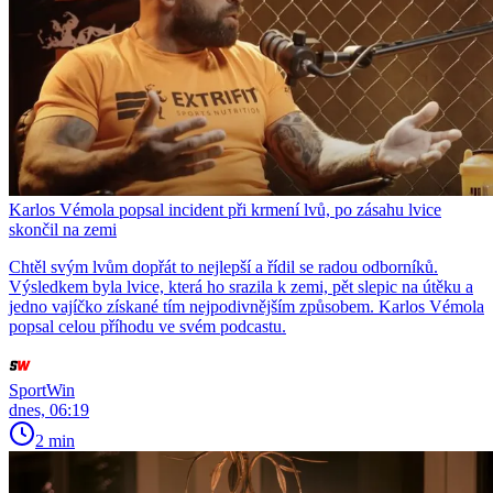
Karlos Vémola popsal incident při krmení lvů, po zásahu lvice
skončil na zemi
Chtěl svým lvům dopřát to nejlepší a řídil se radou odborníků.
Výsledkem byla lvice, která ho srazila k zemi, pět slepic na útěku a
jedno vajíčko získané tím nejpodivnějším způsobem. Karlos Vémola
popsal celou příhodu ve svém podcastu.
SportWin
dnes, 06:19
2 min