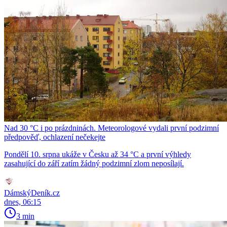
Nad 30 °C i po prázdninách. Meteorologové vydali první podzimní
předpověď, ochlazení nečekejte
Pondělí 10. srpna ukáže v Česku až 34 °C a první výhledy
zasahující do září zatím žádný podzimní zlom neposílají.
DámskýDeník.cz
dnes, 06:15
3 min