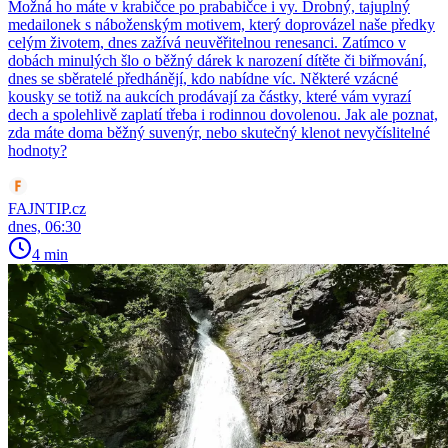
Možná ho máte v krabičce po prababičce i vy. Drobný, tajuplný
medailonek s náboženským motivem, který doprovázel naše předky
celým životem, dnes zažívá neuvěřitelnou renesanci. Zatímco v
dobách minulých šlo o běžný dárek k narození dítěte či biřmování,
dnes se sběratelé předhánějí, kdo nabídne víc. Některé vzácné
kousky se totiž na aukcích prodávají za částky, které vám vyrazí
dech a spolehlivě zaplatí třeba i rodinnou dovolenou. Jak ale poznat,
zda máte doma běžný suvenýr, nebo skutečný klenot nevyčíslitelné
hodnoty?
FAJNTIP.cz
dnes, 06:30
4 min