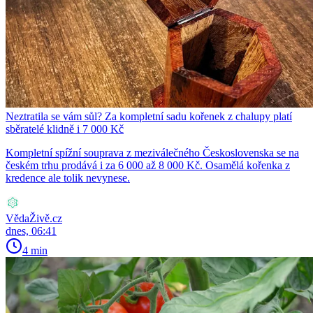
Neztratila se vám sůl? Za kompletní sadu kořenek z chalupy platí
sběratelé klidně i 7 000 Kč
Kompletní spížní souprava z meziválečného Československa se na
českém trhu prodává i za 6 000 až 8 000 Kč. Osamělá kořenka z
kredence ale tolik nevynese.
VědaŽivě.cz
dnes, 06:41
4 min