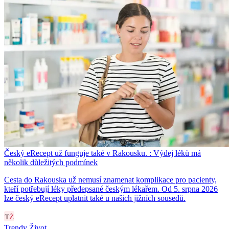
Český eRecept už funguje také v Rakousku. : Výdej léků má
několik důležitých podmínek
Cesta do Rakouska už nemusí znamenat komplikace pro pacienty,
kteří potřebují léky předepsané českým lékařem. Od 5. srpna 2026
lze český eRecept uplatnit také u našich jižních sousedů.
Trendy Život