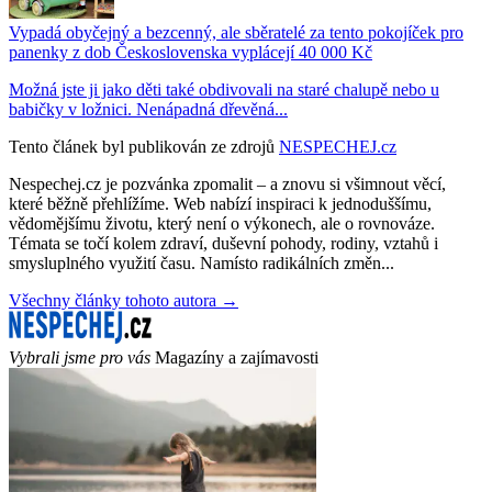
Vypadá obyčejný a bezcenný, ale sběratelé za tento pokojíček pro
panenky z dob Československa vyplácejí 40 000 Kč
Možná jste ji jako děti také obdivovali na staré chalupě nebo u
babičky v ložnici. Nenápadná dřevěná...
Tento článek byl publikován ze zdrojů
NESPECHEJ.cz
Nespechej.cz je pozvánka zpomalit – a znovu si všimnout věcí,
které běžně přehlížíme. Web nabízí inspiraci k jednoduššímu,
vědomějšímu životu, který není o výkonech, ale o rovnováze.
Témata se točí kolem zdraví, duševní pohody, rodiny, vztahů i
smysluplného využití času. Namísto radikálních změn...
Všechny články tohoto autora →
Vybrali jsme pro vás
Magazíny a zajímavosti