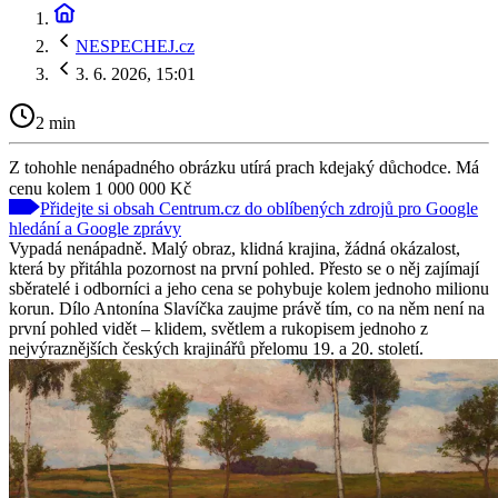
NESPECHEJ.cz
3. 6. 2026, 15:01
2 min
Z tohohle nenápadného obrázku utírá prach kdejaký důchodce. Má
cenu kolem 1 000 000 Kč
Přidejte si obsah Centrum.cz do oblíbených zdrojů pro Google
hledání a Google zprávy
Vypadá nenápadně. Malý obraz, klidná krajina, žádná okázalost,
která by přitáhla pozornost na první pohled. Přesto se o něj zajímají
sběratelé i odborníci a jeho cena se pohybuje kolem jednoho milionu
korun. Dílo Antonína Slavíčka zaujme právě tím, co na něm není na
první pohled vidět – klidem, světlem a rukopisem jednoho z
nejvýraznějších českých krajinářů přelomu 19. a 20. století.