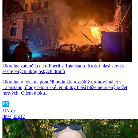
Ukrajina zaútočila na rafinerii v Tatarstánu, Rusko hlásí stovky
sestřelených ukrajinských dronů
Ukrajina v noci na pondělí podnikla rozsáhlý dronový nálet v
Tatarstánu, úřady této ruské republiky hlásí blíže neurčený počet
mrtvých. Cílem útoku...
HN.cz
dnes, 06:17