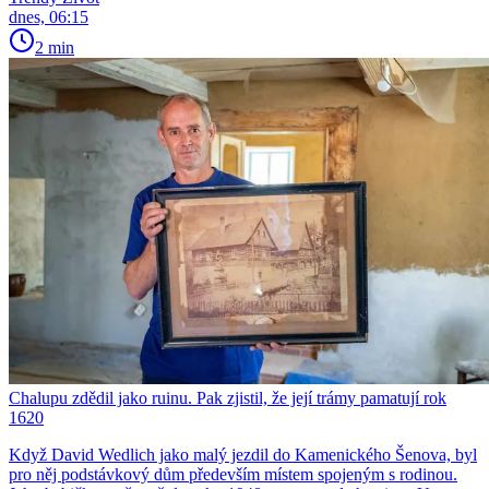
dnes, 06:15
2 min
Chalupu zdědil jako ruinu. Pak zjistil, že její trámy pamatují rok
1620
Když David Wedlich jako malý jezdil do Kamenického Šenova, byl
pro něj podstávkový dům především místem spojeným s rodinou.