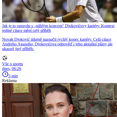
Jak je to opravdu s „náhlým koncem“ Djokovićovy kariéry. Kontext
jediné citace mění celý příběh
Novak Djoković údajně naznačil rychlý konec kariéry. Celá citace
Andreho Agassiho, Djokovićova odpověď i jeho aktuální plány ale
ukazují jiný příběh.
Vše o sportu
dnes, 06:26
5 min
Reklama