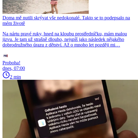
Doma mě nutili skrývat vše nedokonalé. Takto se to podepsalo na
mém životě
Na nártu pravé ruky, hned na kloubu prostředníčku, mám malou
jizvu. Je tam už strašně dlouho, nejspíš jako následek nějakého
dobrodružného úrazu z dětství. Až o mnoho let později mi…
Proboha!
dnes, 07:00
2 min