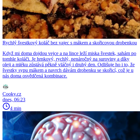
Rychlý švestkový koláč bez vajec s mákem a skořicovou drobenkou
Když mi doma dojdou vejce a na lince leží miska švestek, sahám po
tomhle koláči. Je hrnkový, rychlý, nenáročný na suroviny a díky
oleji a mléku zůstává pěkně vláčný i druhý den. Odlišuje ho i to, že
švestky sypu mákem a navrch dávám drobenku se skořicí, což je u
nás doma osvědčená kombinace.
Cooky.cz
dnes, 06:23
4 min