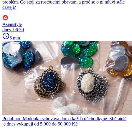
problém. Co stojí za rostoucími obavami a proč se o ní mluví stále
častěji?
Asianstyle
dnes, 06:30
6 min
Podobnou Madonku schovává doma každá důchodkyně. Sběratelé
je dnes vykupují od 5 000 do 50 000 Kč