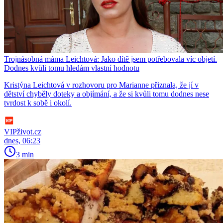
Trojnásobná máma Leichtová: Jako dítě jsem potřebovala víc objetí.
Dodnes kvůli tomu hledám vlastní hodnotu
Kristýna Leichtová v rozhovoru pro Marianne přiznala, že jí v
dětství chyběly doteky a objímání, a že si kvůli tomu dodnes nese
tvrdost k sobě i okolí.
VIPživot.cz
dnes, 06:23
3 min