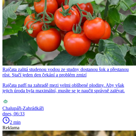
Rajčata zalitá studenou vodou ze studny dostanou šok a přestanou
růst. Stačí jeden den čekání a problém zmizí
Rajčata patří na zahradě mezi velmi oblíbené plodiny. Aby však
jejich úroda byla maximální, musíte se je naučit správně zalévat.
Chalupáři-Zahrádkáři
dnes, 06:33
2 min
Reklama