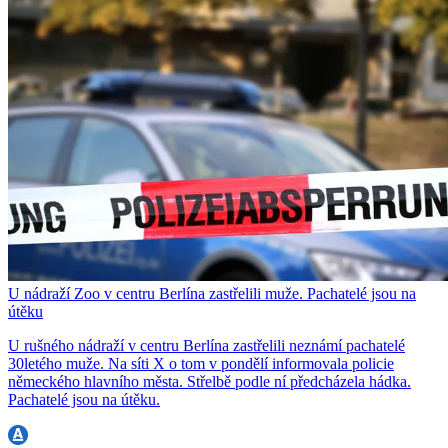
U nádraží Zoo v centru Berlína zastřelili muže. Pachatelé jsou na
útěku
U rušného nádraží v centru Berlína zastřelili neznámí pachatelé
30letého muže. Na síti X o tom v pondělí informovala policie
německého hlavního města. Střelbě podle ní předcházela hádka.
Pachatelé jsou na útěku.