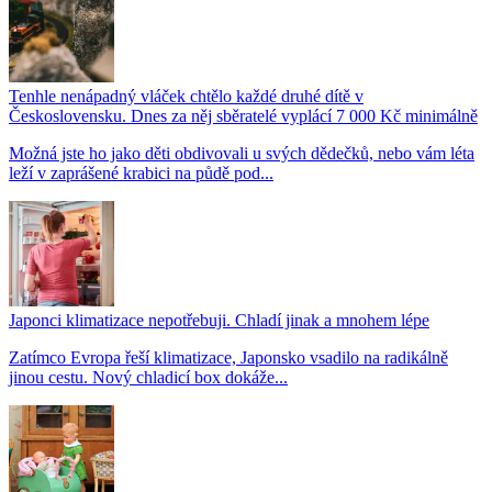
Tenhle nenápadný vláček chtělo každé druhé dítě v
Československu. Dnes za něj sběratelé vyplácí 7 000 Kč minimálně
Možná jste ho jako děti obdivovali u svých dědečků, nebo vám léta
leží v zaprášené krabici na půdě pod...
Japonci klimatizace nepotřebuji. Chladí jinak a mnohem lépe
Zatímco Evropa řeší klimatizace, Japonsko vsadilo na radikálně
jinou cestu. Nový chladicí box dokáže...