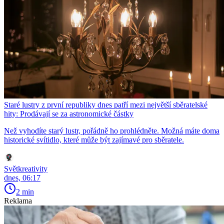
Staré lustry z první republiky dnes patří mezi největší sběratelské
hity: Prodávají se za astronomické částky
Než vyhodíte starý lustr, pořádně ho prohlédněte. Možná máte doma
historické svítidlo, které může být zajímavé pro sběratele.
Světkreativity
dnes, 06:17
2 min
Reklama