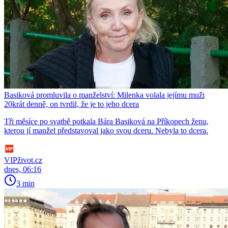
Basiková promluvila o manželství: Milenka volala jejímu muži
20krát denně, on tvrdil, že je to jeho dcera
Tři měsíce po svatbě potkala Bára Basiková na Příkopech ženu,
kterou jí manžel představoval jako svou dceru. Nebyla to dcera.
VIPživot.cz
dnes, 06:16
3 min