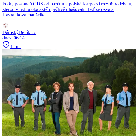
Fotky poslanců ODS od bazénu v polské Karpaczi rozvířily debatu,
kterou v lednu oba aktéři pečlivě uhašovali. Teď se ozvala
Havránkova manželka.
DámskýDeník.cz
dnes, 06:14
3 min