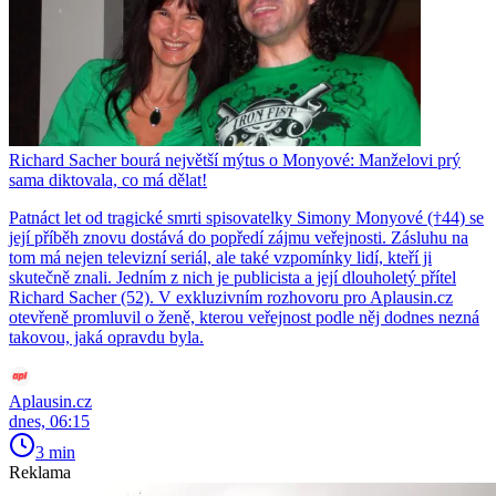
Richard Sacher bourá největší mýtus o Monyové: Manželovi prý
sama diktovala, co má dělat!
Patnáct let od tragické smrti spisovatelky Simony Monyové (†44) se
její příběh znovu dostává do popředí zájmu veřejnosti. Zásluhu na
tom má nejen televizní seriál, ale také vzpomínky lidí, kteří ji
skutečně znali. Jedním z nich je publicista a její dlouholetý přítel
Richard Sacher (52). V exkluzivním rozhovoru pro Aplausin.cz
otevřeně promluvil o ženě, kterou veřejnost podle něj dodnes nezná
takovou, jaká opravdu byla.
Aplausin.cz
dnes, 06:15
3 min
Reklama