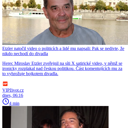
Etzler natočil video o politicích a lidé mu napsali: Pak se nedivte, že
nikdo nechodí do divadla
Herec Miroslav Etzler zveřejnil na síti X satirické video, v němž se
ironicky rozplakal nad českou politikou. Část komentujících mu za
to vyhrožuje bojkotem divadla.
VIPživot.cz
dnes, 06:16
4 min