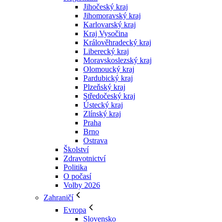
Jihočeský kraj
Jihomoravský kraj
Karlovarský kraj
Kraj Vysočina
Králověhradecký kraj
Liberecký kraj
Moravskoslezský kraj
Olomoucký kraj
Pardubický kraj
Plzeňský kraj
Středočeský kraj
Ústecký kraj
Zlínský kraj
Praha
Brno
Ostrava
Školství
Zdravotnictví
Politika
O počasí
Volby 2026
Zahraničí
Evropa
Slovensko