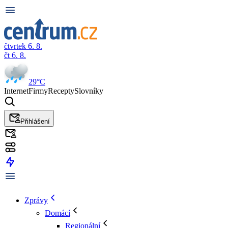
čtvrtek 6. 8.
čt 6. 8.
29°C
Internet
Firmy
Recepty
Slovníky
Přihlášení
Zprávy
Domácí
Regionální