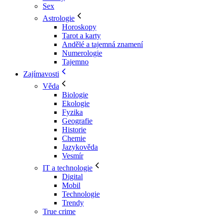
Sex
Astrologie
Horoskopy
Tarot a karty
Andělé a tajemná znamení
Numerologie
Tajemno
Zajímavosti
Věda
Biologie
Ekologie
Fyzika
Geografie
Historie
Chemie
Jazykověda
Vesmír
IT a technologie
Digital
Mobil
Technologie
Trendy
True crime