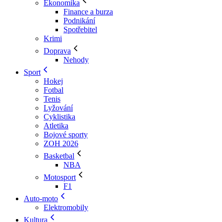
Ekonomika
Finance a burza
Podnikání
Spotřebitel
Krimi
Doprava
Nehody
Sport
Hokej
Fotbal
Tenis
Lyžování
Cyklistika
Atletika
Bojové sporty
ZOH 2026
Basketbal
NBA
Motosport
F1
Auto-moto
Elektromobily
Kultura