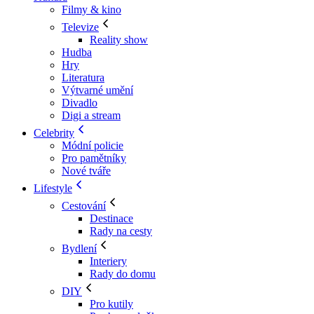
Filmy & kino
Televize
Reality show
Hudba
Hry
Literatura
Výtvarné umění
Divadlo
Digi a stream
Celebrity
Módní policie
Pro pamětníky
Nové tváře
Lifestyle
Cestování
Destinace
Rady na cesty
Bydlení
Interiery
Rady do domu
DIY
Pro kutily