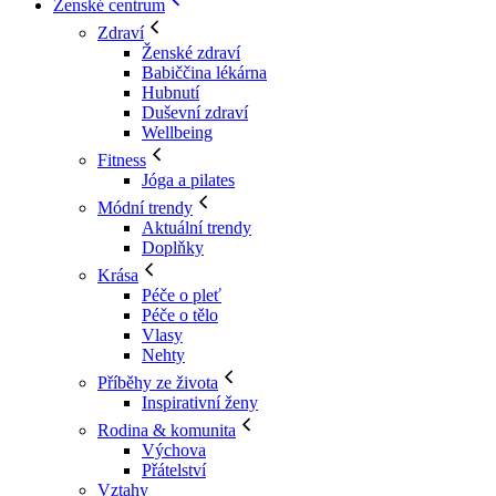
Ženské centrum
Zdraví
Ženské zdraví
Babiččina lékárna
Hubnutí
Duševní zdraví
Wellbeing
Fitness
Jóga a pilates
Módní trendy
Aktuální trendy
Doplňky
Krása
Péče o pleť
Péče o tělo
Vlasy
Nehty
Příběhy ze života
Inspirativní ženy
Rodina & komunita
Výchova
Přátelství
Vztahy