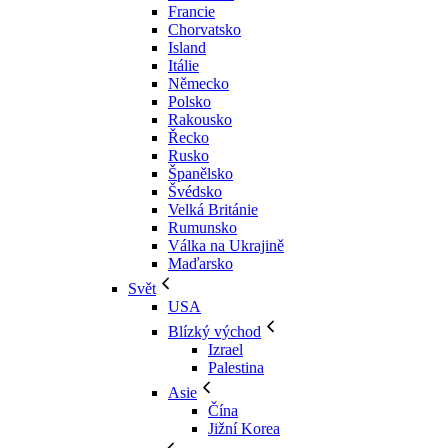
Francie
Chorvatsko
Island
Itálie
Německo
Polsko
Rakousko
Řecko
Rusko
Španělsko
Švédsko
Velká Británie
Rumunsko
Válka na Ukrajině
Maďarsko
Svět
USA
Blízký východ
Izrael
Palestina
Asie
Čína
Jižní Korea