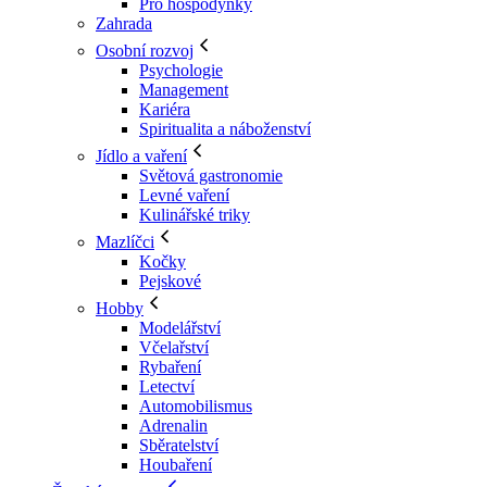
Pro hospodyňky
Zahrada
Osobní rozvoj
Psychologie
Management
Kariéra
Spiritualita a náboženství
Jídlo a vaření
Světová gastronomie
Levné vaření
Kulinářské triky
Mazlíčci
Kočky
Pejskové
Hobby
Modelářství
Včelařství
Rybaření
Letectví
Automobilismus
Adrenalin
Sběratelství
Houbaření