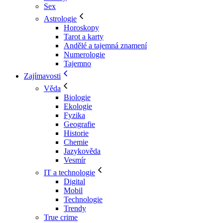
Sex
Astrologie
Horoskopy
Tarot a karty
Andělé a tajemná znamení
Numerologie
Tajemno
Zajímavosti
Věda
Biologie
Ekologie
Fyzika
Geografie
Historie
Chemie
Jazykověda
Vesmír
IT a technologie
Digital
Mobil
Technologie
Trendy
True crime