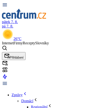
pátek 7. 8.
pá 7. 8.
26°C
Internet
Firmy
Recepty
Slovníky
Přihlášení
Zprávy
Domácí
Regionální