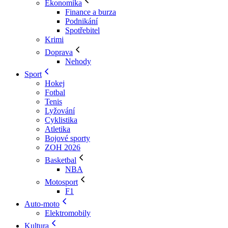
Ekonomika
Finance a burza
Podnikání
Spotřebitel
Krimi
Doprava
Nehody
Sport
Hokej
Fotbal
Tenis
Lyžování
Cyklistika
Atletika
Bojové sporty
ZOH 2026
Basketbal
NBA
Motosport
F1
Auto-moto
Elektromobily
Kultura