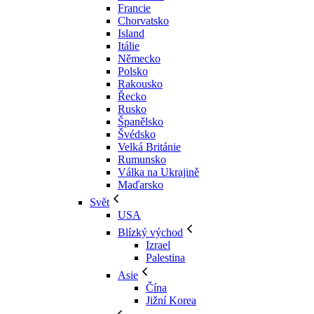
Francie
Chorvatsko
Island
Itálie
Německo
Polsko
Rakousko
Řecko
Rusko
Španělsko
Švédsko
Velká Británie
Rumunsko
Válka na Ukrajině
Maďarsko
Svět
USA
Blízký východ
Izrael
Palestina
Asie
Čína
Jižní Korea