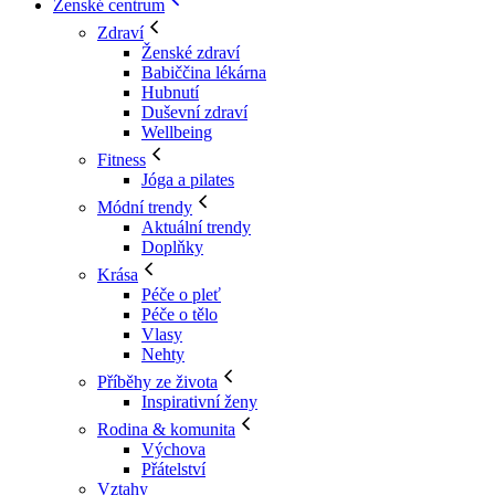
Ženské centrum
Zdraví
Ženské zdraví
Babiččina lékárna
Hubnutí
Duševní zdraví
Wellbeing
Fitness
Jóga a pilates
Módní trendy
Aktuální trendy
Doplňky
Krása
Péče o pleť
Péče o tělo
Vlasy
Nehty
Příběhy ze života
Inspirativní ženy
Rodina & komunita
Výchova
Přátelství
Vztahy