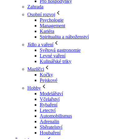
Pro hospodyňky
Zahrada
Osobní rozvoj
Psychologie
Management
Kariéra
Spiritualita a náboženství
Jídlo a vaření
Světová gastronomie
Levné vaření
Kulinářské triky
Mazlíčci
Kočky
Pejskové
Hobby
Modelářství
Včelařství
Rybaření
Letectví
Automobilismus
Adrenalin
Sběratelství
Houbaření