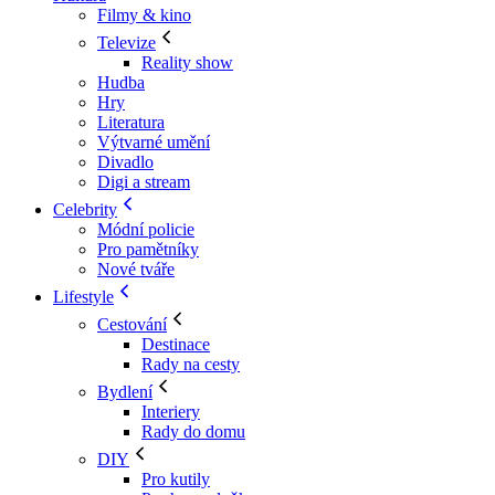
Filmy & kino
Televize
Reality show
Hudba
Hry
Literatura
Výtvarné umění
Divadlo
Digi a stream
Celebrity
Módní policie
Pro pamětníky
Nové tváře
Lifestyle
Cestování
Destinace
Rady na cesty
Bydlení
Interiery
Rady do domu
DIY
Pro kutily