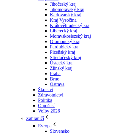
Jihočeský kraj
Jihomoravský kraj
Karlovarský kraj
Kraj Vysočina
Králověhradecký kraj
Liberecký kraj
Moravskoslezský kraj
Olomoucký kraj
Pardubický kraj
Plzeňský kraj
Středočeský kraj
Ústecký kraj
Zlínský kraj
Praha
Brno
Ostrava
Školství
Zdravotnictví
Politika
O počasí
Volby 2026
Zahraničí
Evropa
Slovensko