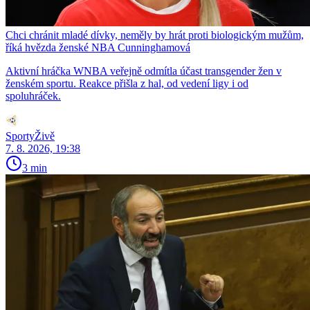
Chci chránit mladé dívky, neměly by hrát proti biologickým mužům,
říká hvězda ženské NBA Cunninghamová
Aktivní hráčka WNBA veřejně odmítla účast transgender žen v
ženském sportu. Reakce přišla z hal, od vedení ligy i od
spoluhráček.
SportyŽivě
7. 8. 2026, 19:38
3 min