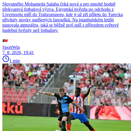
Slovutného Mohameda Salaha čeká nová a pro mnohé hodně
překvapivá fotbalová výzva. Egyptská hvězda po odchodu z
Liverpoolu míří do Trabzonsporu, kde ji už při příletu do Turecka
přivítaly stovky nadšených fanoušků. Na istanbulském letišti
panovala atmosféra, jaká se běžně pojí spíš s příjezdem světové
hudební hvězdy než fotbalisty.
SportWin
7. 8. 2026, 19:41
1 min