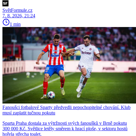
SvětFormule.cz
7. 8. 2026, 21:24
1 min
Fanoušci fotbalové Sparty předvedli nepochopitelné chování. Klub
musí zaplatit tučnou pokutu
Sparta Praha dostala za výtržnosti svých fanoušků v Brně pokutu
300 000 Kč. Světlice letěly směrem k hrací ploše, v sektoru hostů
hořela střecha toalet.