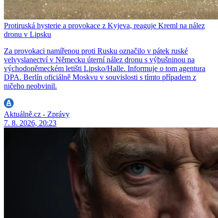
Protiruská hysterie a provokace z Kyjeva, reaguje Kreml na nález
dronu v Lipsku
Za provokaci namířenou proti Rusku označilo v pátek ruské
velvyslanectví v Německu úterní nález dronu s výbušninou na
východoněmeckém letišti Lipsko/Halle. Informuje o tom agentura
DPA. Berlín oficiálně Moskvu v souvislosti s tímto případem z
ničeho neobvinil.
Aktuálně.cz - Zprávy
7. 8. 2026, 20:23