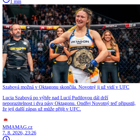
1 min
Szabová možná v Oktagonu skončila. Novotný ji už vidí v UFC
Lucia Szabová po výhře nad Lucií Pudilovou dál drží
neporazitelnost i dva pásy Oktagonu. Ondřej Novotný teď připustil,
že její další zápas už může přijít v UFC.
MMAMAG.cz
7. 8. 2026, 23:26