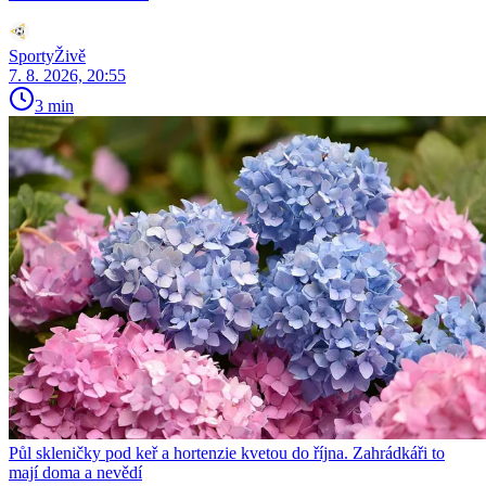
SportyŽivě
7. 8. 2026, 20:55
3 min
Půl skleničky pod keř a hortenzie kvetou do října. Zahrádkáři to
mají doma a nevědí