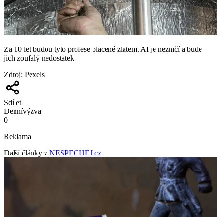
Za 10 let budou tyto profese placené zlatem. AI je nezničí a bude
jich zoufalý nedostatek
Zdroj
:
Pexels
Sdílet
Denní
výzva
0
Reklama
Další články z
NESPECHEJ.cz