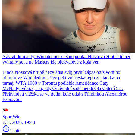
Návrat do reality. Wimbledonská šampionka Nosková ztratila téměř
vyhraný set a na Masters jde překvapivě z kola ven
Linda Nosková hrubě nezvládla svůj první zápas od životního
triumfu ve Wimbledonu. Perspektivní česká reprezentantka na
turnaji WTA 1000 v Torontu podlehla Američance Caty
McNallyové 6:7, 1:6, když v úvodní sadě neudržela vedení 5:1.
Překvapivá vítězka se ve třetím kole utká s Filipínkou Alexandrou
Ealaovou.
SportWin
7. 8. 2026, 19:43
1 min