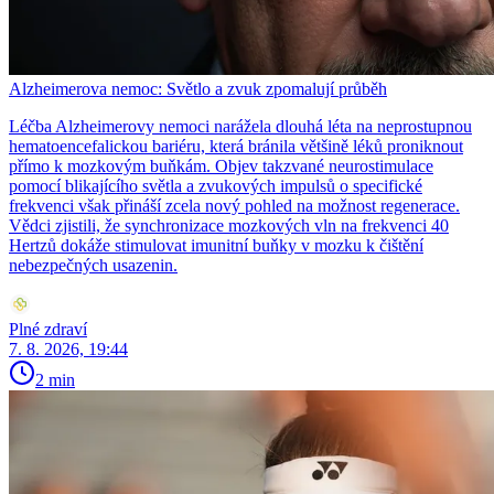
Alzheimerova nemoc: Světlo a zvuk zpomalují průběh
Léčba Alzheimerovy nemoci narážela dlouhá léta na neprostupnou
hematoencefalickou bariéru, která bránila většině léků proniknout
přímo k mozkovým buňkám. Objev takzvané neurostimulace
pomocí blikajícího světla a zvukových impulsů o specifické
frekvenci však přináší zcela nový pohled na možnost regenerace.
Vědci zjistili, že synchronizace mozkových vln na frekvenci 40
Hertzů dokáže stimulovat imunitní buňky v mozku k čištění
nebezpečných usazenin.
Plné zdraví
7. 8. 2026, 19:44
2 min