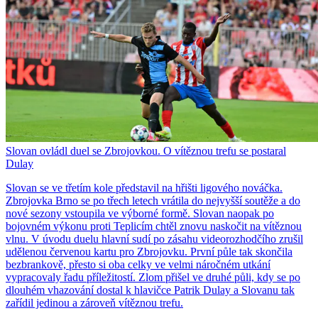
Slovan ovládl duel se Zbrojovkou. O vítěznou trefu se postaral
Dulay
Slovan se ve třetím kole představil na hřišti ligového nováčka.
Zbrojovka Brno se po třech letech vrátila do nejvyšší soutěže a do
nové sezony vstoupila ve výborné formě. Slovan naopak po
bojovném výkonu proti Teplicím chtěl znovu naskočit na vítěznou
vlnu. V úvodu duelu hlavní sudí po zásahu videorozhodčího zrušil
udělenou červenou kartu pro Zbrojovku. První půle tak skončila
bezbrankově, přesto si oba celky ve velmi náročném utkání
vypracovaly řadu příležitostí. Zlom přišel ve druhé půli, kdy se po
dlouhém vhazování dostal k hlavičce Patrik Dulay a Slovanu tak
zařídil jedinou a zároveň vítěznou trefu.