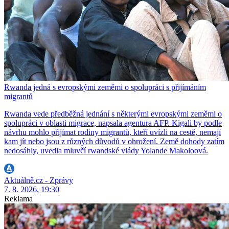
Rwanda jedná s evropskými zeměmi o spolupráci s přijímáním
migrantů
Rwanda vede předběžná jednání s některými evropskými zeměmi o
spolupráci v oblasti migrace, napsala agentura AFP. Kigali by podle
návrhu mohlo přijímat rodiny migrantů, kteří uvízli na cestě, nemají
kam jít nebo jsou z různých důvodů v ohrožení. Země dohody zatím
nedosáhly, uvedla mluvčí rwandské vlády Yolande Makoloová.
Aktuálně.cz - Zprávy
7. 8. 2026, 19:30
Reklama