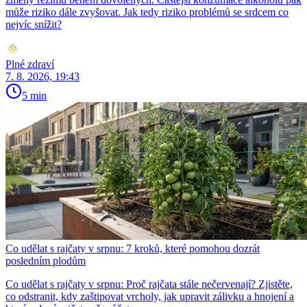
může riziko dále zvyšovat. Jak tedy riziko problémů se srdcem co
nejvíc snížit?
Plné zdraví
7. 8. 2026, 19:43
5 min
Co udělat s rajčaty v srpnu: 7 kroků, které pomohou dozrát
posledním plodům
Co udělat s rajčaty v srpnu: Proč rajčata stále nečervenají? Zjistěte,
co odstranit, kdy zaštipovat vrcholy, jak upravit zálivku a hnojení a