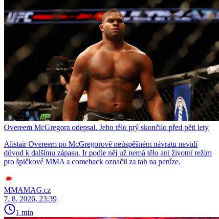
Overeem McGregora odepsal. Jeho tělo prý skončilo před pěti lety
Alistair Overeem po McGregorově neúspěšném návratu nevidí
důvod k dalšímu zápasu. Ir podle něj už nemá tělo ani životní režim
pro špičkové MMA a comeback označil za tah na peníze.
MMAMAG.cz
7. 8. 2026, 23:39
1 min