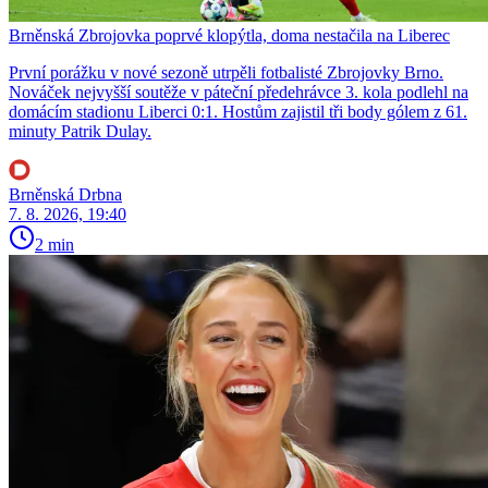
Brněnská Zbrojovka poprvé klopýtla, doma nestačila na Liberec
První porážku v nové sezoně utrpěli fotbalisté Zbrojovky Brno.
Nováček nejvyšší soutěže v páteční předehrávce 3. kola podlehl na
domácím stadionu Liberci 0:1. Hostům zajistil tři body gólem z 61.
minuty Patrik Dulay.
Brněnská Drbna
7. 8. 2026, 19:40
2 min