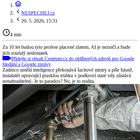
NESPECHEJ.cz
20. 5. 2026, 15:31
4 min
Za 10 let budou tyto profese placené zlatem. AI je nezničí a bude
jich zoufalý nedostatek
Přidejte si obsah Centrum.cz do oblíbených zdrojů pro Google
hledání a Google zprávy
Zatímco umělá inteligence překonává šachové mistry a píše básně,
instalatér opravující prasklou trubku v podkroví staré vily zůstává
nenahraditelný. Je to paradox? Ne, je to realita.