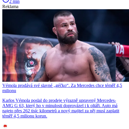
2 min
Reklama
Vémola prodává své slavné „géčko“. Za Mercedes chce téměř 4,5
milionu
Karlos Vémola poslal do prodeje výrazně upravený Mercedes-
AMG G 63, který ho v minulosti doprovázel i k oltáři. Auto má
najeto přes 262 tisíc kilometrů a nový majitel za něj musí zaplatit
téměř 4,5 milionu korun.