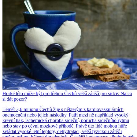
Horké léto může být pro třetinu Čechů větší zátěží pro srdce. Na co
si dát pozor?
Téměř 3,6 milionu Čechů žije s některým z kardiovaskulárních
onemocnění nebo jejich následky. Patří mezi ně například vysoký
krevní tlak, ischemická choroba srdeční, porucha srdečního rytmu
nebo stav po cévní mozkové příhodě. Právě tito lidé mohou hůře
zvládat vysoké letní teploty, dehydrataci, větší fyzickou zátěž i
změny režimu během dovolených. Častější konzumace alkoholu pak