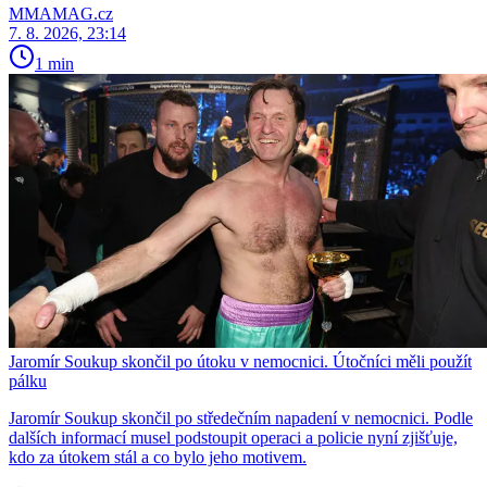
MMAMAG.cz
7. 8. 2026, 23:14
1 min
Jaromír Soukup skončil po útoku v nemocnici. Útočníci měli použít
pálku
Jaromír Soukup skončil po středečním napadení v nemocnici. Podle
dalších informací musel podstoupit operaci a policie nyní zjišťuje,
kdo za útokem stál a co bylo jeho motivem.