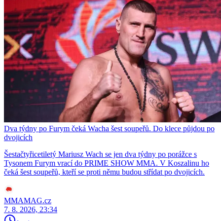
Dva týdny po Furym čeká Wacha šest soupeřů. Do klece půjdou po
dvojicích
Šestačtyřicetiletý Mariusz Wach se jen dva týdny po porážce s
Tysonem Furym vrací do PRIME SHOW MMA. V Koszalinu ho
čeká šest soupeřů, kteří se proti němu budou střídat po dvojicích.
MMAMAG.cz
7. 8. 2026, 23:34