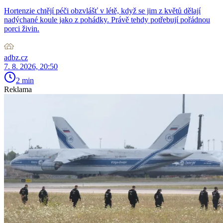
Hortenzie chtějí péči obzvlášť v létě, když se jim z květů dělají
nadýchané koule jako z pohádky. Právě tehdy potřebují pořádnou
porci živin.
adbz.cz
7. 8. 2026, 20:50
2 min
Reklama