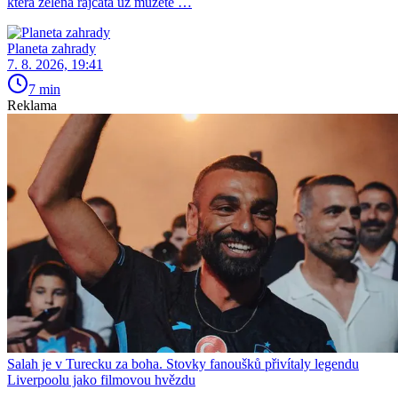
která zelená rajčata už můžete …
Planeta zahrady
7. 8. 2026, 19:41
7 min
Reklama
Salah je v Turecku za boha. Stovky fanoušků přivítaly legendu
Liverpoolu jako filmovou hvězdu