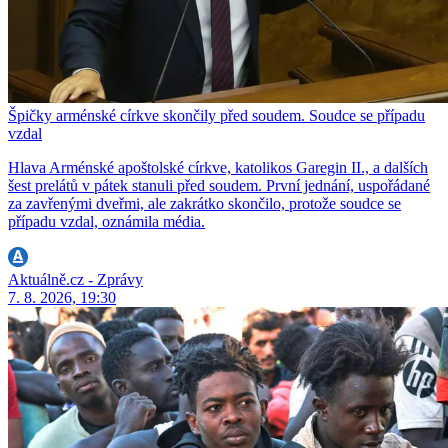
Špičky arménské církve skončily před soudem. Soudce se případu
vzdal
Hlava Arménské apoštolské církve, katolikos Garegin II., a dalších
šest prelátů v pátek stanuli před soudem. První jednání, uspořádané
za zavřenými dveřmi, ale zakrátko skončilo, protože soudce se
případu vzdal, oznámila média.
Aktuálně.cz - Zprávy
7. 8. 2026, 19:30