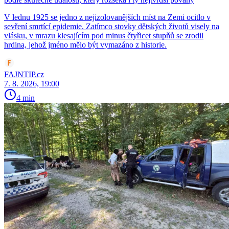
V lednu 1925 se jedno z nejizolovanějších míst na Zemi ocitlo v
sevření smrtící epidemie. Zatímco stovky dětských životů visely na
vlásku, v mrazu klesajícím pod minus čtyřicet stupňů se zrodil
hrdina, jehož jméno mělo být vymazáno z historie.
FAJNTIP.cz
7. 8. 2026, 19:00
4 min