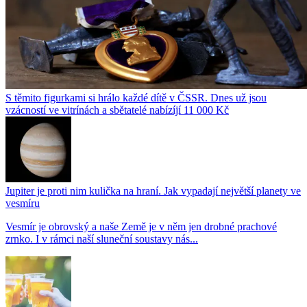
S těmito figurkami si hrálo každé dítě v ČSSR. Dnes už jsou
vzácností ve vitrínách a sbětatelé nabízíjí 11 000 Kč
Jupiter je proti nim kulička na hraní. Jak vypadají největší planety ve
vesmíru
Vesmír je obrovský a naše Země je v něm jen drobné prachové
zrnko. I v rámci naší sluneční soustavy nás...