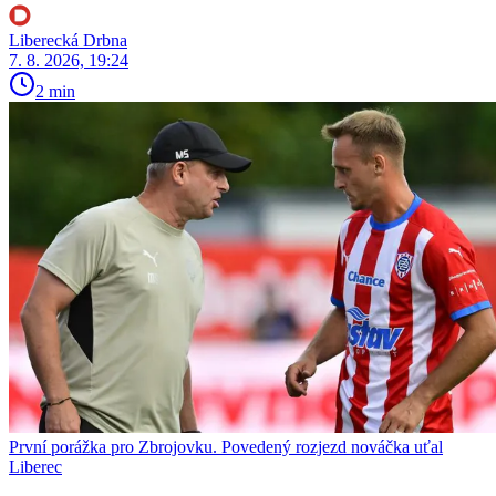
Liberecká Drbna
7. 8. 2026, 19:24
2 min
První porážka pro Zbrojovku. Povedený rozjezd nováčka uťal
Liberec