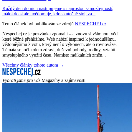
Každý den do nich nastupujeme s naprostou samozřejmostí,
málokdo si ale uvědomuje, kdo skutečně stojí za...
Tento článek byl publikován ze zdrojů
NESPECHEJ.cz
Nespechej.cz je pozvánka zpomalit – a znovu si všimnout věcí,
které běžně přehlížíme. Web nabízí inspiraci k jednoduššímu,
vědomějšímu životu, který není o výkonech, ale o rovnováze.
Témata se točí kolem zdraví, duševní pohody, rodiny, vztahů i
smysluplného využití času. Namísto radikálních změn...
Všechny články tohoto autora →
Vybrali jsme pro vás
Magazíny a zajímavosti