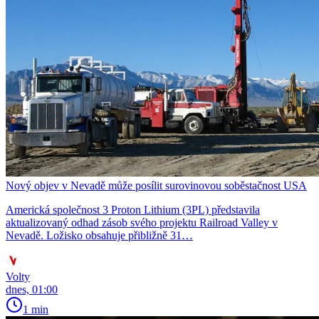
Nový objev v Nevadě může posílit surovinovou soběstačnost USA
Americká společnost 3 Proton Lithium (3PL) představila
aktualizovaný odhad zásob svého projektu Railroad Valley v
Nevadě. Ložisko obsahuje přibližně 31…
Volty
dnes, 01:00
1 min