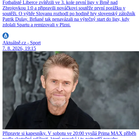
Fotbalisté Liberce zvítězili ve 3. kole první ligy v Brně nad
Zbrojovkou 1:0 a připravili nováčkovi soutěže první porážku v
soutěži. O výhře Slovanu rozhodl po hodině hry slovenský záložník
Patrik Dulay. Brňané tak nenavázali na výtečný start do ligy, kdy
zdolali Spartu a remizovali v Plzni.
Aktuálně.cz - Sport
7. 8. 2026, 19:15
Připravte si kapesníky. V sobotu ve 20:00 vysílá Prima MAX příběh
podle skutečné události, který rozseká i ty nejtvrdší povahy