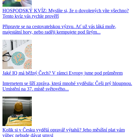
HOSPODSKÝ KVÍZ: Myslíte si, že o dovolených víte všechno?
Tento kvíz vás rychle prověří
Připravte se na cestovatelskou výzvu. Ať už vás láká moře,
majestátní hory, nebo raději kempujete pod širým...
Jaké IQ má běžný Čech? V rámci Evropy jsme pod průměrem
Internetem se šíří zpráva, která mnohé vyděsila: Češi prý hloupnou.
Umístění na 37. místě světového...
Kolik si v Česku vydělá opravář výtahů? Jeho měsíšní plat vám
vůbec nebude dávat smysl