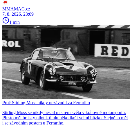
MMAMAG.cz
7. 8. 2026, 23:09
1 min
Proč Stirling Moss nikdy nezávodil za Ferrariho
Stirling Moss se nikdy nestal mistrem světa v královně motorsportu.
Přesto měl britský pilot k titulu několikrát velmi blízko. Stejně to měl
i se závodním postem u Ferrariho.