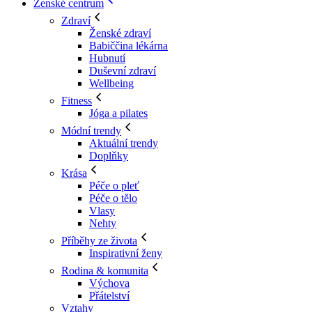
Ženské centrum
Zdraví
Ženské zdraví
Babiččina lékárna
Hubnutí
Duševní zdraví
Wellbeing
Fitness
Jóga a pilates
Módní trendy
Aktuální trendy
Doplňky
Krása
Péče o pleť
Péče o tělo
Vlasy
Nehty
Příběhy ze života
Inspirativní ženy
Rodina & komunita
Výchova
Přátelství
Vztahy