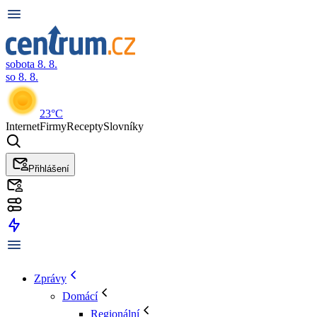
sobota 8. 8.
so 8. 8.
23°C
Internet
Firmy
Recepty
Slovníky
Přihlášení
Zprávy
Domácí
Regionální