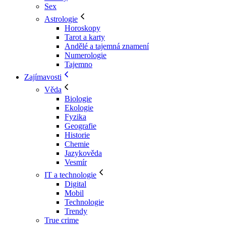
Sex
Astrologie
Horoskopy
Tarot a karty
Andělé a tajemná znamení
Numerologie
Tajemno
Zajímavosti
Věda
Biologie
Ekologie
Fyzika
Geografie
Historie
Chemie
Jazykověda
Vesmír
IT a technologie
Digital
Mobil
Technologie
Trendy
True crime