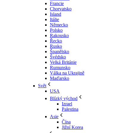
Francie
Chorvatsko
Island
Itálie
Německo
Polsko
Rakousko
Řecko
Rusko
Španělsko
Švédsko
Velká Británie
Rumunsko
Válka na Ukrajině
Maďarsko
Svět
USA
Blízký východ
Izrael
Palestina
Asie
Čína
Jižní Korea