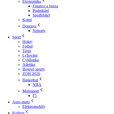
Ekonomika
Finance a burza
Podnikání
Spotřebitel
Krimi
Doprava
Nehody
Sport
Hokej
Fotbal
Tenis
Lyžování
Cyklistika
Atletika
Bojové sporty
ZOH 2026
Basketbal
NBA
Motosport
F1
Auto-moto
Elektromobily
Kultura