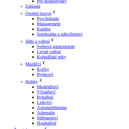
Pro hospodyňky
Zahrada
Osobní rozvoj
Psychologie
Management
Kariéra
Spiritualita a náboženství
Jídlo a vaření
Světová gastronomie
Levné vaření
Kulinářské triky
Mazlíčci
Kočky
Pejskové
Hobby
Modelářství
Včelařství
Rybaření
Letectví
Automobilismus
Adrenalin
Sběratelství
Houbaření