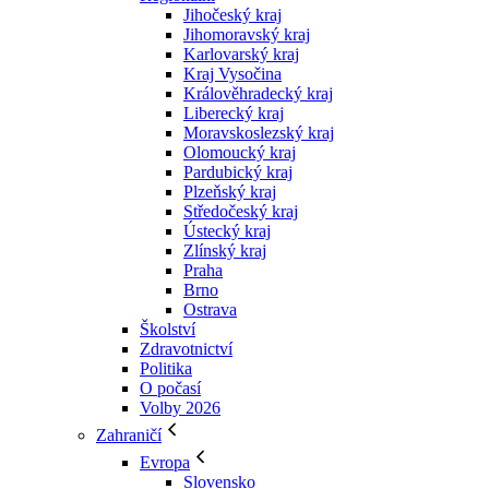
Jihočeský kraj
Jihomoravský kraj
Karlovarský kraj
Kraj Vysočina
Králověhradecký kraj
Liberecký kraj
Moravskoslezský kraj
Olomoucký kraj
Pardubický kraj
Plzeňský kraj
Středočeský kraj
Ústecký kraj
Zlínský kraj
Praha
Brno
Ostrava
Školství
Zdravotnictví
Politika
O počasí
Volby 2026
Zahraničí
Evropa
Slovensko