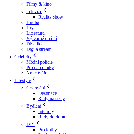
Filmy & kino
Televize
Reality show
Hudba
Hry
Literatura
Výtvarné umění
Divadlo
Digi a stream
Celebrity
Módní policie
Pro pamětníky
Nové tváře
Lifestyle
Cestování
Destinace
Rady na cesty
Bydlení
Interiery
Rady do domu
DIY
Pro kutily