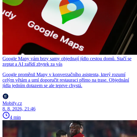
Google Mapy vám brzy samy objednají jídlo cestou domů. Stačí se
zeptat a AI zařídí zbytek za vás
Google proměnil Mapy v konverzačního asistenta, který rozumí
celým větám a umí doporučit restauraci přímo na trase. Objednání
jídla jedním dotazem se ale teprve chystá.
Mobify.cz
8. 8. 2026, 21:46
4 min