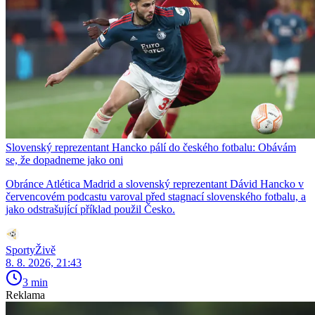
Slovenský reprezentant Hancko pálí do českého fotbalu: Obávám
se, že dopadneme jako oni
Obránce Atlética Madrid a slovenský reprezentant Dávid Hancko v
červencovém podcastu varoval před stagnací slovenského fotbalu, a
jako odstrašující příklad použil Česko.
SportyŽivě
8. 8. 2026, 21:43
3 min
Reklama