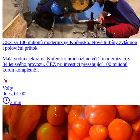
ČEZ za 100 milionů modernizuje Kořensko. Nové turbíny zvládnou
i poloviční průtok
Malá vodní elektrárna Kořensko prochází největší modernizací za
34 let svého provozu. ČEZ při investici přesahující 100 milionů
korun kompletně…
Volty
dnes, 01:00
2 min