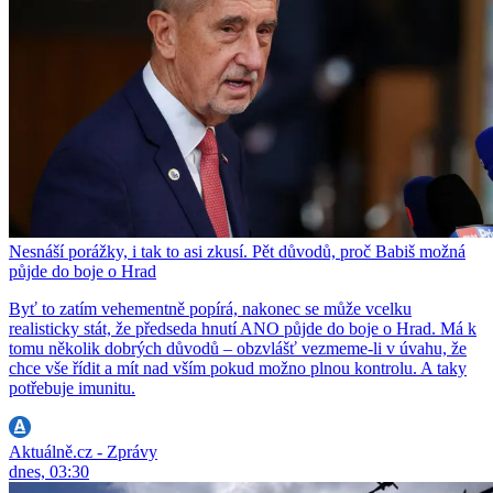
Nesnáší porážky, i tak to asi zkusí. Pět důvodů, proč Babiš možná
půjde do boje o Hrad
Byť to zatím vehementně popírá, nakonec se může vcelku
realisticky stát, že předseda hnutí ANO půjde do boje o Hrad. Má k
tomu několik dobrých důvodů – obzvlášť vezmeme-li v úvahu, že
chce vše řídit a mít nad vším pokud možno plnou kontrolu. A taky
potřebuje imunitu.
Aktuálně.cz - Zprávy
dnes, 03:30