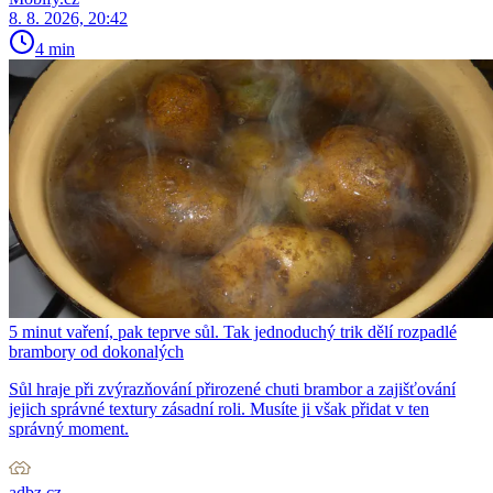
8. 8. 2026, 20:42
4 min
5 minut vaření, pak teprve sůl. Tak jednoduchý trik dělí rozpadlé
brambory od dokonalých
Sůl hraje při zvýrazňování přirozené chuti brambor a zajišťování
jejich správné textury zásadní roli. Musíte ji však přidat v ten
správný moment.
adbz.cz