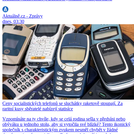
Aktuálně.cz - Zprávy
dnes, 03:30
Ceny socialistických telefonů se sluchátky raketově stoupají. Za
raritní kusy sběratelé nabízejí statisíce
Vzpomínáte na ty chvíle, kdy se celá rodina sešla v předsíni nebo
obýváku u jednoho stolu, aby si vytočila své blízké? Tento ikonický
společník s charakteristickým zvukem nesměl chybět v žádné