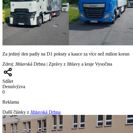
Za jediný den padly na D1 pokuty a kauce za více než milion korun
Zdroj
:
Jihlavská Drbna | Zprávy z Jihlavy a kraje Vysočina
Sdílet
Denní
výzva
0
Reklama
Další články z
Jihlavská Drbna