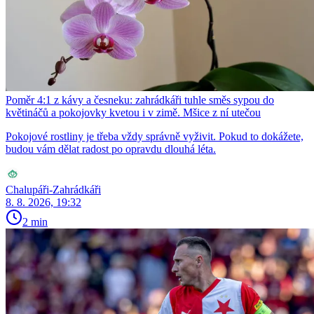
Poměr 4:1 z kávy a česneku: zahrádkáři tuhle směs sypou do
květináčů a pokojovky kvetou i v zimě. Mšice z ní utečou
Pokojové rostliny je třeba vždy správně vyživit. Pokud to dokážete,
budou vám dělat radost po opravdu dlouhá léta.
Chalupáři-Zahrádkáři
8. 8. 2026, 19:32
2 min