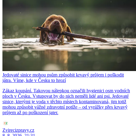
Jedovaté sinice mohou psům způsobit krvavý průjem i poškodit
játra. Víme, kde v Česku to hrozí
Zákaz koupání. Takovou nálepkou označili hygienici osm vodních
ploch v Česku. Vstupovat by do nich neměli lidé ani psi. Jedovaté
sinice, kterými je voda v těchto místech kontaminovaná, jim totiž
mohou způsobit vážné zdravotní potíže – od vyrážky přes krvavý
průjem až po poškození jater.
Zvirecizpravy.cz
8. 8. 2026, 21:31