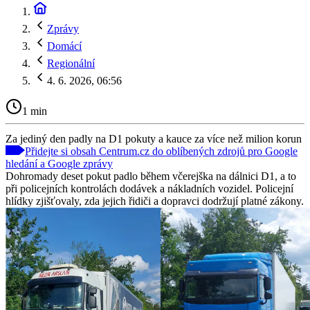
Zprávy
Domácí
Regionální
4. 6. 2026, 06:56
1 min
Za jediný den padly na D1 pokuty a kauce za více než milion korun
Přidejte si obsah Centrum.cz do oblíbených zdrojů pro Google
hledání a Google zprávy
Dohromady deset pokut padlo během včerejška na dálnici D1, a to
při policejních kontrolách dodávek a nákladních vozidel. Policejní
hlídky zjišťovaly, zda jejich řidiči a dopravci dodržují platné zákony.