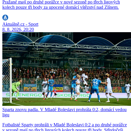
Pražané mají po druhé porážce v nové sezoně po třech ligových
kolech pouze tři body za upocené domácí vítězství nad Zlínem.
Aktuálně.cz - Sport
8. 8. 2026, 20:20
Sparta znovu padla. V Mladé Boleslavi prohrála 0:2, domácí vedou
ligu
Fotbalisté Sparty prohráli v Mladé Boleslavi 0:2 a po druhé porážce
v sezoně mají po třech ligových kolech pouze tři body. Středočeši