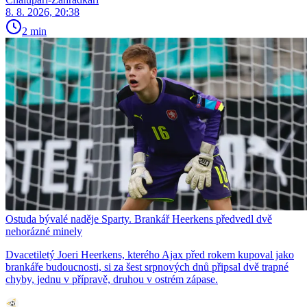
8. 8. 2026, 20:38
2 min
Ostuda bývalé naděje Sparty. Brankář Heerkens předvedl dvě
nehorázné minely
Dvacetiletý Joeri Heerkens, kterého Ajax před rokem kupoval jako
brankáře budoucnosti, si za šest srpnových dnů připsal dvě trapné
chyby, jednu v přípravě, druhou v ostrém zápase.