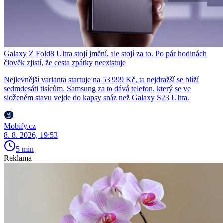
Galaxy Z Fold8 Ultra stojí jmění, ale stojí za to. Po pár hodinách
člověk zjistí, že cesta zpátky neexistuje
Nejlevnější varianta startuje na 53 999 Kč, ta nejdražší se blíží
sedmdesáti tisícům. Samsung za to dává telefon, který se ve
složeném stavu vejde do kapsy snáz než Galaxy S23 Ultra.
Mobify.cz
8. 8. 2026, 19:53
5 min
Reklama