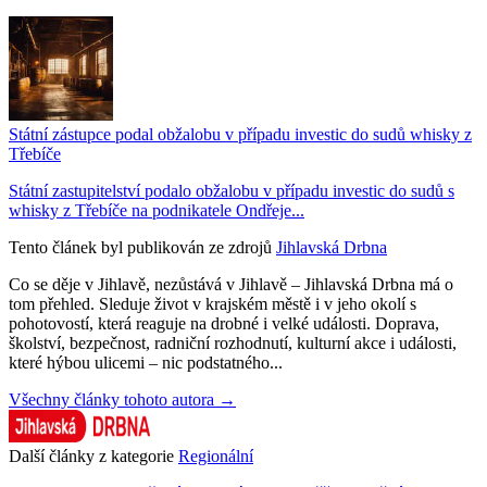
Státní zástupce podal obžalobu v případu investic do sudů whisky z
Třebíče
Státní zastupitelství podalo obžalobu v případu investic do sudů s
whisky z Třebíče na podnikatele Ondřeje...
Tento článek byl publikován ze zdrojů
Jihlavská Drbna
Co se děje v Jihlavě, nezůstává v Jihlavě – Jihlavská Drbna má o
tom přehled. Sleduje život v krajském městě i v jeho okolí s
pohotovostí, která reaguje na drobné i velké události. Doprava,
školství, bezpečnost, radniční rozhodnutí, kulturní akce i události,
které hýbou ulicemi – nic podstatného...
Všechny články tohoto autora →
Další články z kategorie
Regionální