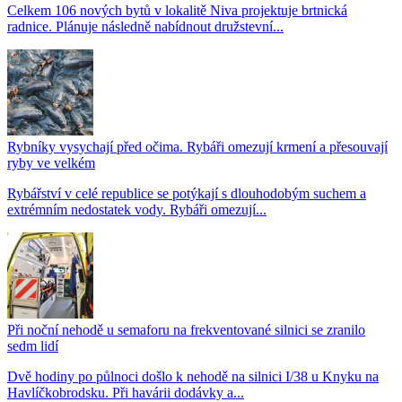
Celkem 106 nových bytů v lokalitě Niva projektuje brtnická
radnice. Plánuje následně nabídnout družstevní...
Rybníky vysychají před očima. Rybáři omezují krmení a přesouvají
ryby ve velkém
Rybářství v celé republice se potýkají s dlouhodobým suchem a
extrémním nedostatek vody. Rybáři omezují...
Při noční nehodě u semaforu na frekventované silnici se zranilo
sedm lidí
Dvě hodiny po půlnoci došlo k nehodě na silnici I/38 u Knyku na
Havlíčkobrodsku. Při havárii dodávky a...