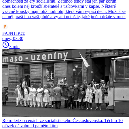
domácnosti za éry socialismu. Zatímco tehdy stál jen pár korun,
dnes kolem něj krouží sběratelé s tisícovkami v kapse. Některé
vzácné kousky mají totiž hodnotu, která vám vyrazí dech. Možná se
na něj práší i na vaší půdě a vy ani netušíte, jaké jmění držíte v ruce.
FAJNTIP.cz
dnes, 03:30
3 min
Retro kvíz o cenách ze socialistického Československa: Těchto 10
otázek dá zabrat i pamětníkům