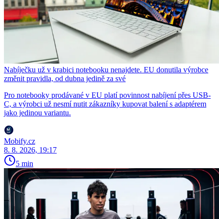
Nabíječku už v krabici notebooku nenajdete. EU donutila výrobce
změnit pravidla, od dubna jedině za své
Pro notebooky prodávané v EU platí povinnost nabíjení přes USB-
C, a výrobci už nesmí nutit zákazníky kupovat balení s adaptérem
jako jedinou variantu.
Mobify.cz
8. 8. 2026, 19:17
5 min