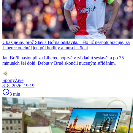
Ukazuje se, proč Slavia Bořila odstavila. Tělo už nespolupracuje, za
Liberec odehrál jen půl hodiny a musel střídat
Jan Bořil nastoupil za Liberec poprvé v základní sestavě, a po 35
minutách šel dolů. Debut v Brně skončil nuceným střídáním.
SportyŽivě
8. 8. 2026, 19:19
3 min