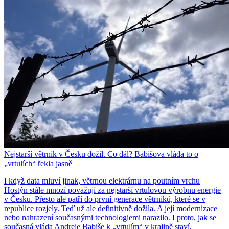
Nejstarší větrník v Česku dožil. Co dál? Babišova vláda to o
„vrtulích“ řekla jasně
I když data mluví jinak, větrnou elektrárnu na poutním vrchu
Hostýn stále mnozí považují za nejstarší vrtulovou výrobnu energie
v Česku. Přesto ale patří do první generace větrníků, které se v
republice rozjely. Teď už ale definitivně dožila. A její modernizace
nebo nahrazení současnými technologiemi narazilo. I proto, jak se
současná vláda Andreje Babiše k „vrtulím“ v krajině staví.