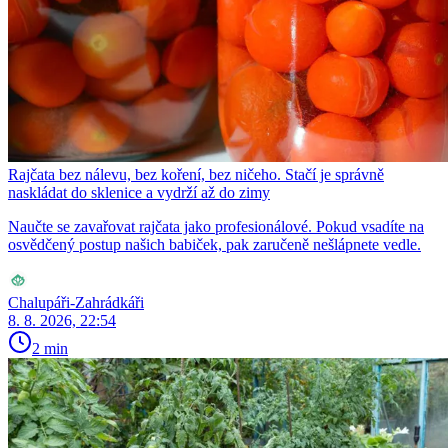
Rajčata bez nálevu, bez koření, bez ničeho. Stačí je správně
naskládat do sklenice a vydrží až do zimy
Naučte se zavařovat rajčata jako profesionálové. Pokud vsadíte na
osvědčený postup našich babiček, pak zaručeně nešlápnete vedle.
Chalupáři-Zahrádkáři
8. 8. 2026, 22:54
2 min