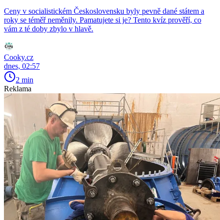
Ceny v socialistickém Československu byly pevně dané státem a
roky se téměř neměnily. Pamatujete si je? Tento kvíz prověří, co
vám z té doby zbylo v hlavě.
Cooky.cz
dnes, 02:57
2 min
Reklama