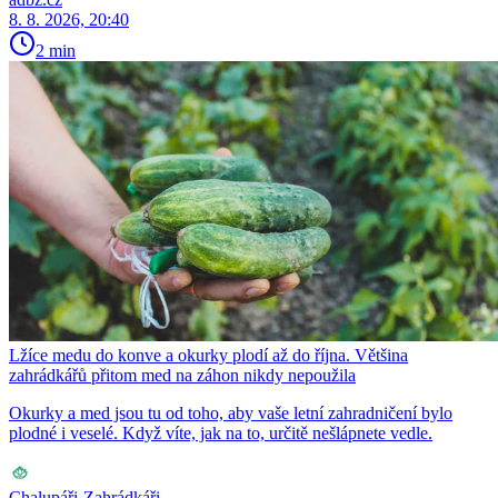
8. 8. 2026, 20:40
2 min
Lžíce medu do konve a okurky plodí až do října. Většina
zahrádkářů přitom med na záhon nikdy nepoužila
Okurky a med jsou tu od toho, aby vaše letní zahradničení bylo
plodné i veselé. Když víte, jak na to, určitě nešlápnete vedle.
Chalupáři-Zahrádkáři