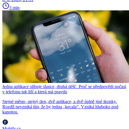
3 min
Jedna aplikace slibuje slunce, druhá déšť. Proč se předpovědi počasí
v telefonu tak liší a která má pravdu
Stejné město, stejný den, dvě aplikace, a dvě úplně jiné ikonky.
Rozdíl nevzniká tím, že by jedna „kecala“. Vzniká hluboko pod
kapotou.
Mobify.cz