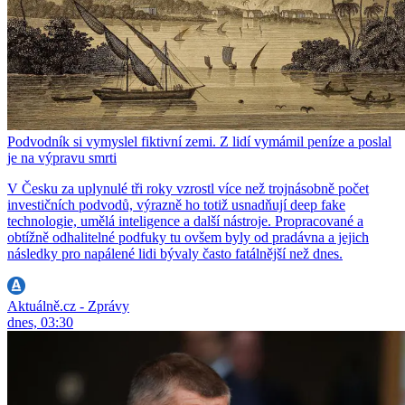
Podvodník si vymyslel fiktivní zemi. Z lidí vymámil peníze a poslal
je na výpravu smrti
V Česku za uplynulé tři roky vzrostl více než trojnásobně počet
investičních podvodů, výrazně ho totiž usnadňují deep fake
technologie, umělá inteligence a další nástroje. Propracované a
obtížně odhalitelné podfuky tu ovšem byly od pradávna a jejich
následky pro napálené lidi bývaly často fatálnější než dnes.
Aktuálně.cz - Zprávy
dnes, 03:30