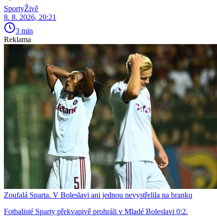
SportyŽivě
8. 8. 2026, 20:21
3 min
Reklama
Zoufalá Sparta. V Boleslavi ani jednou nevystřelila na branku
Fotbalisté Sparty překvapivě prohráli v Mladé Boleslavi 0:2.