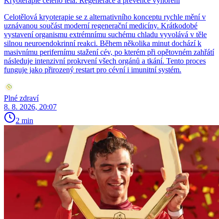
Kryoterapie celého těla: Regenerace a prevence vyhoření
Celotělová kryoterapie se z alternativního konceptu rychle mění v
uznávanou součást moderní regenerační medicíny. Krátkodobé
vystavení organismu extrémnímu suchému chladu vyvolává v těle
silnou neuroendokrinní reakci. Během několika minut dochází k
masivnímu perifernímu stažení cév, po kterém při opětovném zahřátí
následuje intenzivní prokrvení všech orgánů a tkání. Tento proces
funguje jako přirozený restart pro cévní i imunitní systém.
Plné zdraví
8. 8. 2026, 20:07
2 min