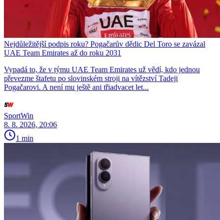
Nejdůležitější podpis roku? Pogačarův dědic Del Toro se zavázal
UAE Team Emirates až do roku 2031
Vypadá to, že v týmu UAE Team Emirates už vědí, kdo jednou
převezme štafetu po slovinském stroji na vítězství Tadeji
Pogačarovi. A není mu ještě ani třiadvacet let...
SportWin
8. 8. 2026, 20:06
1 min