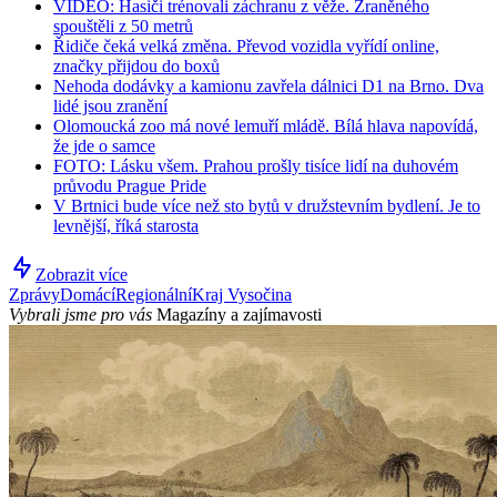
VIDEO: Hasiči trénovali záchranu z věže. Zraněného
spouštěli z 50 metrů
Řidiče čeká velká změna. Převod vozidla vyřídí online,
značky přijdou do boxů
Nehoda dodávky a kamionu zavřela dálnici D1 na Brno. Dva
lidé jsou zranění
Olomoucká zoo má nové lemuří mládě. Bílá hlava napovídá,
že jde o samce
FOTO: Lásku všem. Prahou prošly tisíce lidí na duhovém
průvodu Prague Pride
V Brtnici bude více než sto bytů v družstevním bydlení. Je to
levnější, říká starosta
Zobrazit více
Zprávy
Domácí
Regionální
Kraj Vysočina
Vybrali jsme pro vás
Magazíny a zajímavosti