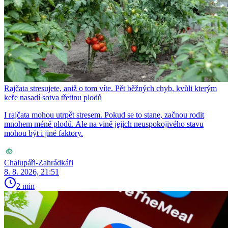
Rajčata stresujete, aniž o tom víte. Pět běžných chyb, kvůli kterým
keře nasadí sotva třetinu plodů
I rajčata mohou utrpět stresem. Pokud se to stane, začnou rodit
mnohem méně plodů. Ale na vině jejich neuspokojivého stavu
mohou být i jiné faktory.
Chalupáři-Zahrádkáři
8. 8. 2026, 21:51
2 min