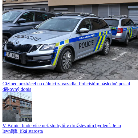
Cizinec poztrácel na dálnici zavazadla. Policistům následně poslal
děkovný dopis
V Brtnici bude více než sto bytů v družstevním bydlení. Je to
levnější, říká starosta