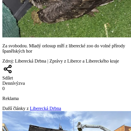
Za svobodou. Mladý orlosup míří z liberecké zoo do volné přírody
španělských hor
Zdroj
:
Liberecká Drbna | Zprávy z Liberce a Libereckého kraje
Sdílet
Denní
výzva
0
Reklama
Další články z
Liberecká Drbna