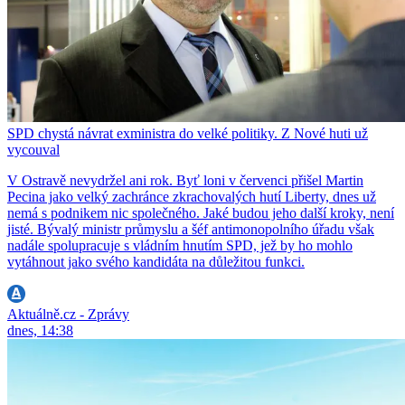
SPD chystá návrat exministra do velké politiky. Z Nové huti už
vycouval
V Ostravě nevydržel ani rok. Byť loni v červenci přišel Martin
Pecina jako velký zachránce zkrachovalých hutí Liberty, dnes už
nemá s podnikem nic společného. Jaké budou jeho další kroky, není
jisté. Bývalý ministr průmyslu a šéf antimonopolního úřadu však
nadále spolupracuje s vládním hnutím SPD, jež by ho mohlo
vytáhnout jako svého kandidáta na důležitou funkci.
Aktuálně.cz - Zprávy
dnes, 14:38