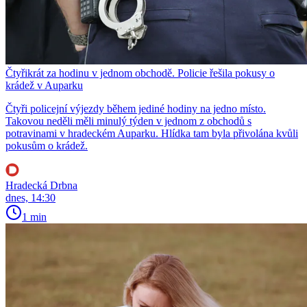
Čtyřikrát za hodinu v jednom obchodě. Policie řešila pokusy o
krádež v Auparku
Čtyři policejní výjezdy během jediné hodiny na jedno místo.
Takovou neděli měli minulý týden v jednom z obchodů s
potravinami v hradeckém Auparku. Hlídka tam byla přivolána kvůli
pokusům o krádež.
Hradecká Drbna
dnes, 14:30
1 min