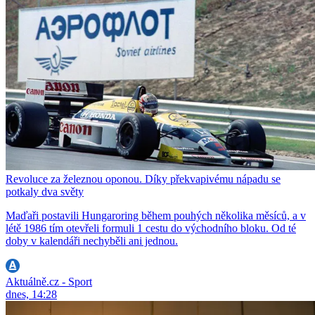
Revoluce za železnou oponou. Díky překvapivému nápadu se
potkaly dva světy
Maďaři postavili Hungaroring během pouhých několika měsíců, a v
létě 1986 tím otevřeli formuli 1 cestu do východního bloku. Od té
doby v kalendáři nechyběli ani jednou.
Aktuálně.cz - Sport
dnes, 14:28