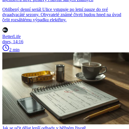
Oblíbený denní seriál Ulice vstupuje po letní pauze do své
dvaadvacáté sezony. Obyvatelé známé čtvrti budou hned na úvod
čelit rozsáhlému výpadku elektřiny.
BetterLife
dnes, 14:16
2 min
Jak se učit dělat lepší odhady v běžném životě