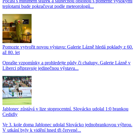
Počasí s minimem srážek a slunečnou oblohou s poměrně vysokými
teplotami bude pokračovat podle meteorologů...
Pomozte vytvořit novou výstavu: Galerie Lázně hledá poklady z 60.
až 80. let
Oprašte vzpomínky a prohledejte půdy či chalupy. Galerie Lázně v
Liberci připravuje jedinečnou výstavu...
Jablonec zůstává v lize stoprocentní. Slovácko udolal 1:0 brankou
Cedidly
Ve 3. kole doma Jablonec udolal Slovácko jednobrankovou výhrou.
V utkání byly k vidění hned tři červené...