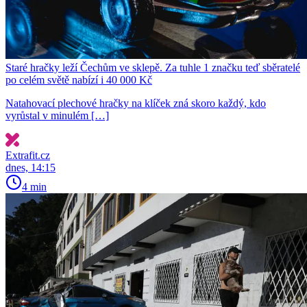
Staré hračky leží Čechům ve sklepě. Za tuhle 1 značku teď sběratelé
po celém světě nabízí i 40 000 Kč
Natahovací plechové hračky na klíček zná skoro každý, kdo
vyrůstal v minulém […]
Extrafit.cz
dnes, 14:15
4 min