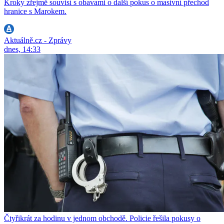
Kroky zřejmě souvisí s obavami o další pokus o masivní přechod
hranice s Marokem.
Aktuálně.cz - Zprávy
dnes, 14:33
Čtyřikrát za hodinu v jednom obchodě. Policie řešila pokusy o