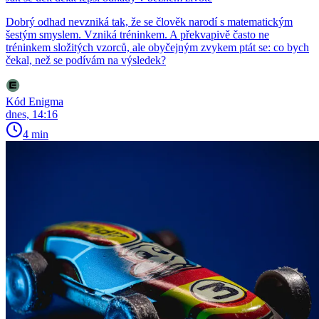
Dobrý odhad nevzniká tak, že se člověk narodí s matematickým
šestým smyslem. Vzniká tréninkem. A překvapivě často ne
tréninkem složitých vzorců, ale obyčejným zvykem ptát se: co bych
čekal, než se podívám na výsledek?
Kód Enigma
dnes, 14:16
4 min