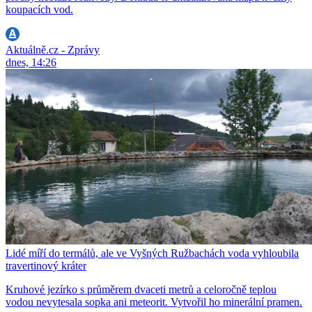
koupacích vod.
Aktuálně.cz - Zprávy
dnes, 14:26
Lidé míří do termálů, ale ve Vyšných Ružbachách voda vyhloubila
travertinový kráter
Kruhové jezírko s průměrem dvaceti metrů a celoročně teplou
vodou nevytesala sopka ani meteorit. Vytvořil ho minerální pramen.