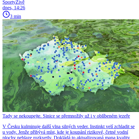
SportyŽivě
dnes, 14:26
3 min
Tady se nekoupejte. Sinice se přemnožily už i v oblíbeném jezeře
V Česku kulminuje další vlna silných veder. Instinkt velí zchladit se
u vody. Jenže přibývá míst, kde je koupání rizikové, četné vodní
plochy neblaze rozkvetly. Dokládá to aktualizovaná mapa kvality