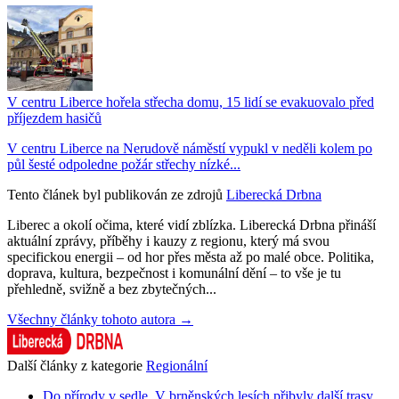
V centru Liberce hořela střecha domu, 15 lidí se evakuovalo před
příjezdem hasičů
V centru Liberce na Nerudově náměstí vypukl v neděli kolem po
půl šesté odpoledne požár střechy nízké...
Tento článek byl publikován ze zdrojů
Liberecká Drbna
Liberec a okolí očima, které vidí zblízka. Liberecká Drbna přináší
aktuální zprávy, příběhy i kauzy z regionu, který má svou
specifickou energii – od hor přes města až po malé obce. Politika,
doprava, kultura, bezpečnost i komunální dění – to vše je tu
přehledně, svižně a bez zbytečných...
Všechny články tohoto autora →
Další články z kategorie
Regionální
Do přírody v sedle. V brněnských lesích přibyly další trasy