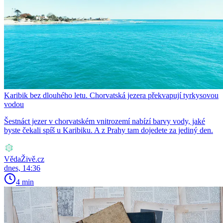
Karibik bez dlouhého letu. Chorvatská jezera překvapují tyrkysovou
vodou
Šestnáct jezer v chorvatském vnitrozemí nabízí barvy vody, jaké
byste čekali spíš u Karibiku. A z Prahy tam dojedete za jediný den.
VědaŽivě.cz
dnes, 14:36
4 min