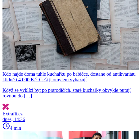
Kdo najde doma tuhle kuchařku po babičce, dostane od antikvariátu
klidně i 4 000 Kč. Češi ji omylem vyhazují
Když se vyklízí byt po prarodičích, staré kuchařky obvykle putují
rovnou do […]
Extrafit.cz
dnes, 14:36
4 min