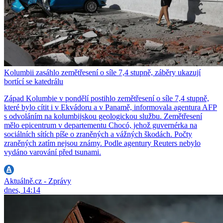
Kolumbii zasáhlo zemětřesení o síle 7,4 stupně, záběry ukazují
bortící se katedrálu
Západ Kolumbie v pondělí postihlo zemětřesení o síle 7,4 stupně,
které bylo cítit i v Ekvádoru a v Panamě, informovala agentura AFP
s odvoláním na kolumbijskou geologickou službu. Zemětřesení
mělo epicentrum v departementu Chocó, jehož guvernérka na
sociálních sítích píše o zraněných a vážných škodách. Počty
zraněných zatím nejsou známy. Podle agentury Reuters nebylo
vydáno varování před tsunami.
Aktuálně.cz - Zprávy
dnes, 14:14