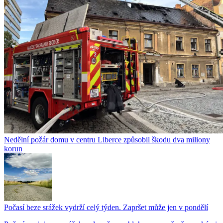
Nedělní požár domu v centru Liberce způsobil škodu dva miliony
korun
Počasí beze srážek vydrží celý týden. Zapršet může jen v pondělí