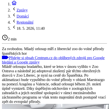
Zprávy
Domácí
Regionální
18. 5. 2026, 11:40
2 min
Za svobodou. Mladý orlosup míří z liberecké zoo do volné přírody
španělských hor
Přidejte si obsah Centrum.cz do oblíbených zdrojů pro Google
hledání a Google zprávy
Mládě orlosupa bradatého, které se letos v únoru vylíhlo v Zoo
Ostrava a následně jej adoptoval zkušený pár těchto ohrožených
dravců v Zoo Liberec, je nyní na cestě do Španělska. Po
aklimatizaci bude vypuštěno do volné přírody v oblasti Maestrazgo
na pomezí Aragónu a Valencie, odkud orlosupi během 20. století
úplně vymizeli. Díky úspěšným odchovům v zoologických
zahradách a jejich nezištné spolupráci v rámci mezinárodního
záchranného programu se však tento majestátní druh postupně vrací
zpět do evropské přírody.