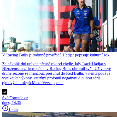
V Racing Bulls je rodinné prostředí: Hadjar popisuje kulturní šok
Za několik dní uplyne přesně rok od chvíle, kdy Isack Hadjar v
Nizozemsku ziskem pódia v Racing Bulls ohromil svět. Už ve své
druhé sezóně se Francouz přesunul do Red Bullu, v němž podává
vynikající výkony, kterými prolomil negativní dlouhou sérii
týmových kolegů Maxe Verstappena.
SvětFormule.cz
dnes, 14:35
1 min