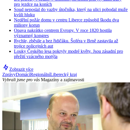
pro jezdce na koních
Soud neposlal do vazby útočníka, který na ulici pobodal muže
kvůli hluku
Nedělní požár domu v centru Liberce způsobil škodu dva
miliony korun
Opava nakrátko centrem Evropy. V roce 1820 hostila
významný kongres
Rychle, zběsile a bez řidičáku. Šoféra v Brně zastavila až
trojice policejních aut
Louky Českého lesa pokryly modré květy. Jsou zásadní pro
přežití vzácného motýla
Zobrazit více
Zprávy
Domácí
Regionální
Liberecký kraj
Vybrali jsme pro vás
Magazíny a zajímavosti