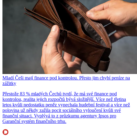
Mladí Češi mají finance pod kontrolou. Přesto jim chybí peníze na
zážitky
Přestože 83 % mladých Čechů tvrdí, že má své finance pod
kontrolou, realita jejich rozpočtů bývá složitější. Více než třetina
letos kvůli nedostatku peněz vynechala hudební festival a více než
polovina už někdy zažila pocit sociálního vyloučení kvůli své
finanční situaci. Vyplývá to z průzkumu agentury Ipsos pro
Garanční systém finančního trhu.