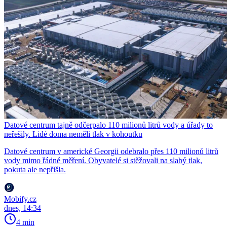
Datové centrum tajně odčerpalo 110 milionů litrů vody a úřady to
neřešily. Lidé doma neměli tlak v kohoutku
Datové centrum v americké Georgii odebralo přes 110 milionů litrů
vody mimo řádné měření. Obyvatelé si stěžovali na slabý tlak,
pokuta ale nepřišla.
Mobify.cz
dnes, 14:34
4 min