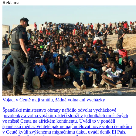
Reklama
Vojáci v Ceutě mají smůlu, žádná volna ani vycházky
Španělské ministerstvo obrany nařídilo odvolat vycházkové
povolenky a volna vojákům, kteří slouží v jednotkách umístěných
ve městě Ceuta na africkém kontinentu. Uvádí to v pondělí
španělská média. Velitelé pak nemají udělovat nové volno četníkům
v Ceutě kvůli zvýšenému migračnímu tlaku, uvádí deník El País.