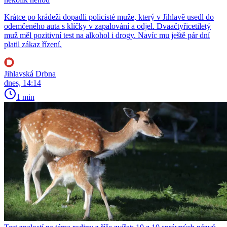
Krátce po krádeži dopadli policisté muže, který v Jihlavě usedl do
odemčeného auta s klíčky v zapalování a odjel. Dvaačtyřicetiletý
muž měl pozitivní test na alkohol i drogy. Navíc mu ještě pár dní
platil zákaz řízení.
Jihlavská Drbna
dnes, 14:14
1 min