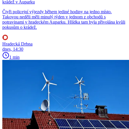
krádež v Auparku
Čtyři policejní výjezdy během jediné hodiny na jedno místo.
Takovou neděli měli minulý týden v jednom z obchodů s
potravinami v hradeckém Auparku. Hlídka tam byla přivolána kvůli
pokusům o krádež.
Hradecká Drbna
dnes, 14:30
1 min