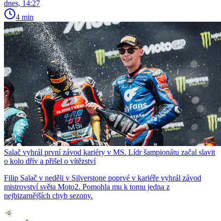
dnes, 14:27
4 min
Salač vyhrál první závod kariéry v MS. Lídr šampionátu začal slavit
o kolo dřív a přišel o vítězství
Filip Salač v neděli v Silverstone poprvé v kariéře vyhrál závod
mistrovství světa Moto2. Pomohla mu k tomu jedna z
nejbizarnějších chyb sezony.