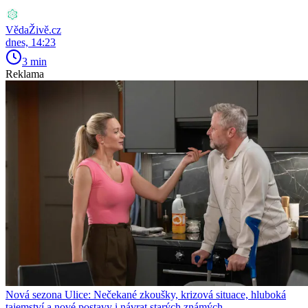
VědaŽivě.cz
dnes, 14:23
3 min
Reklama
Nová sezona Ulice: Nečekané zkoušky, krizová situace, hluboká
tajemství a nové postavy i návrat starých známých