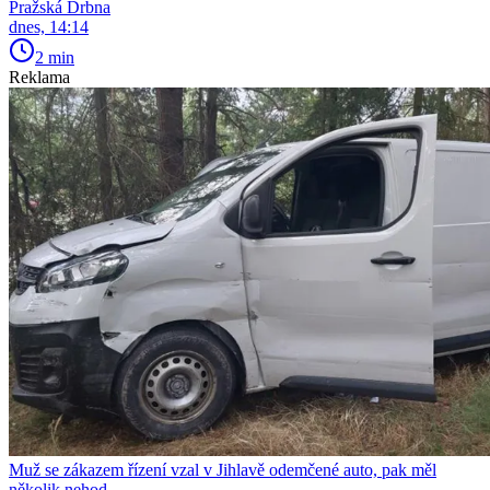
Pražská Drbna
dnes, 14:14
2 min
Reklama
Muž se zákazem řízení vzal v Jihlavě odemčené auto, pak měl
několik nehod