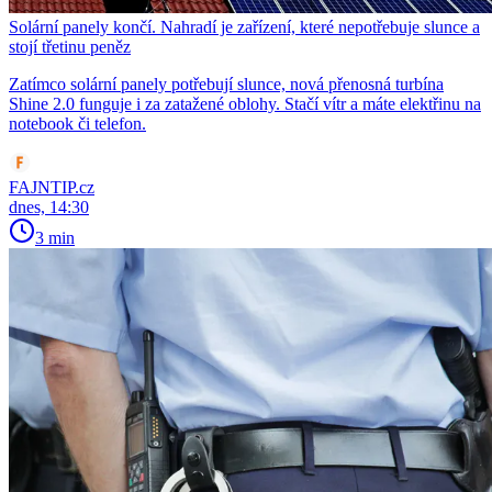
Solární panely končí. Nahradí je zařízení, které nepotřebuje slunce a
stojí třetinu peněz
Zatímco solární panely potřebují slunce, nová přenosná turbína
Shine 2.0 funguje i za zatažené oblohy. Stačí vítr a máte elektřinu na
notebook či telefon.
FAJNTIP.cz
dnes, 14:30
3 min