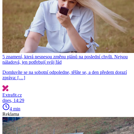
5 znamení, která nesnesou změnu plánů na poslední chvíli. Nejsou
náladová, jen potřebují svůj řád
Domluvíte se na sobotní odpoledne, těšíte se, a den předem dorazí
zpráva: […]
Extrafit.cz
dnes, 14:29
4 min
Reklama