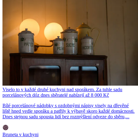
Viselo to v každé druhé kuchyni nad sporákem. Za tuhle sadu
porcelánových dóz dnes sběratelé nabízejí až 8 000 Kč
Bílé porcelánové nádobky s ozdobnými nápisy visely na dřevěné
liště hned vedle sporáku a patřily k výbavě skoro každé domácnosti.
Dnes stejnou sadu spousta lidí bez rozmýšlení odveze do sběru,...
Bruneta v kuchyni