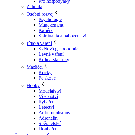
Pro hospodyňky
Zahrada
Osobní rozvoj
Psychologie
Management
Kariéra
Spiritualita a náboženství
Jídlo a vaření
Světová gastronomie
Levné vaření
Kulinářské triky
Mazlíčci
Kočky
Pejskové
Hobby
Modelářství
Včelařství
Rybaření
Letectví
Automobilismus
Adrenalin
Sběratelství
Houbaření