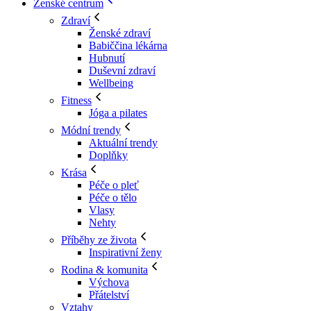
Ženské centrum
Zdraví
Ženské zdraví
Babiččina lékárna
Hubnutí
Duševní zdraví
Wellbeing
Fitness
Jóga a pilates
Módní trendy
Aktuální trendy
Doplňky
Krása
Péče o pleť
Péče o tělo
Vlasy
Nehty
Příběhy ze života
Inspirativní ženy
Rodina & komunita
Výchova
Přátelství
Vztahy