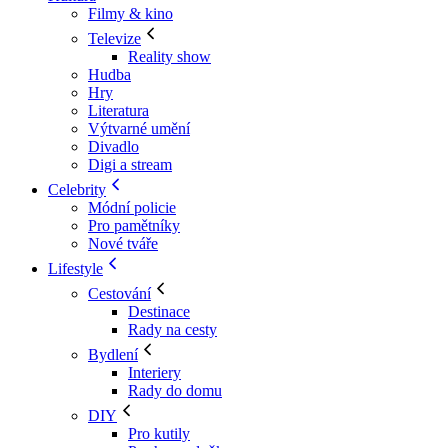
Filmy & kino
Televize
Reality show
Hudba
Hry
Literatura
Výtvarné umění
Divadlo
Digi a stream
Celebrity
Módní policie
Pro pamětníky
Nové tváře
Lifestyle
Cestování
Destinace
Rady na cesty
Bydlení
Interiery
Rady do domu
DIY
Pro kutily