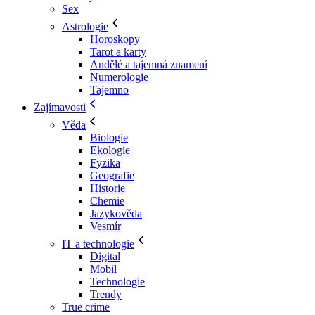
Sex
Astrologie
Horoskopy
Tarot a karty
Andělé a tajemná znamení
Numerologie
Tajemno
Zajímavosti
Věda
Biologie
Ekologie
Fyzika
Geografie
Historie
Chemie
Jazykověda
Vesmír
IT a technologie
Digital
Mobil
Technologie
Trendy
True crime