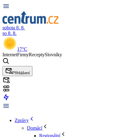
sobota 8. 8.
so 8. 8.
17°C
Internet
Firmy
Recepty
Slovníky
Přihlášení
Zprávy
Domácí
Regionální