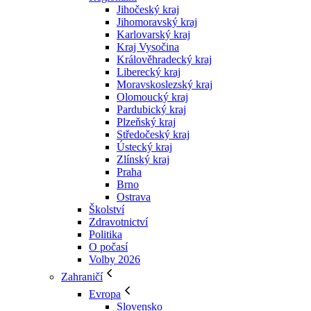
Jihočeský kraj
Jihomoravský kraj
Karlovarský kraj
Kraj Vysočina
Králověhradecký kraj
Liberecký kraj
Moravskoslezský kraj
Olomoucký kraj
Pardubický kraj
Plzeňský kraj
Středočeský kraj
Ústecký kraj
Zlínský kraj
Praha
Brno
Ostrava
Školství
Zdravotnictví
Politika
O počasí
Volby 2026
Zahraničí
Evropa
Slovensko