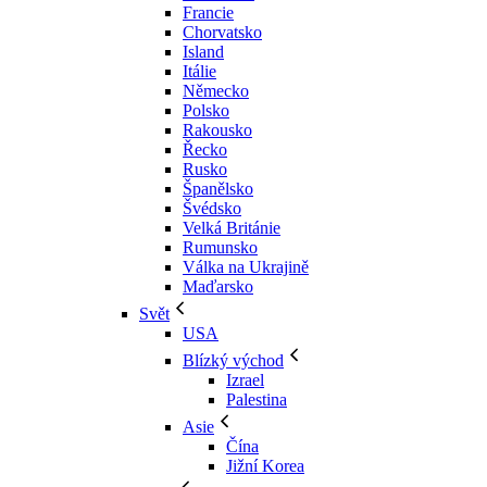
Francie
Chorvatsko
Island
Itálie
Německo
Polsko
Rakousko
Řecko
Rusko
Španělsko
Švédsko
Velká Británie
Rumunsko
Válka na Ukrajině
Maďarsko
Svět
USA
Blízký východ
Izrael
Palestina
Asie
Čína
Jižní Korea