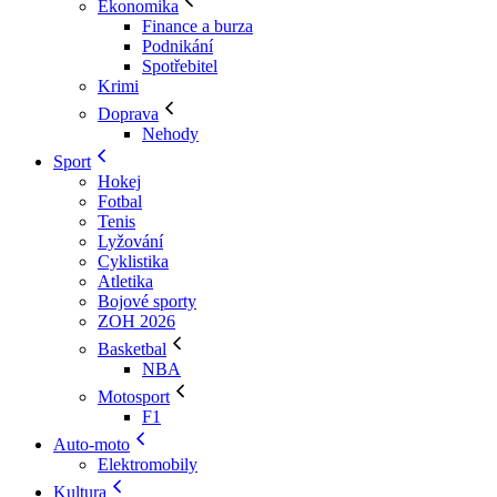
Ekonomika
Finance a burza
Podnikání
Spotřebitel
Krimi
Doprava
Nehody
Sport
Hokej
Fotbal
Tenis
Lyžování
Cyklistika
Atletika
Bojové sporty
ZOH 2026
Basketbal
NBA
Motosport
F1
Auto-moto
Elektromobily
Kultura