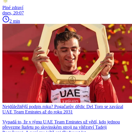
Plné zdraví
dnes, 20:07
2 min
Nejdůležitější podpis roku? Pogačarův dědic Del Toro se zavázal
UAE Team Emirates až do roku 2031
Vypadá to, že v týmu UAE Team Emirates už vědí, kdo jednou
převezme štafetu po slovinském stroji na vítězství Tadeji