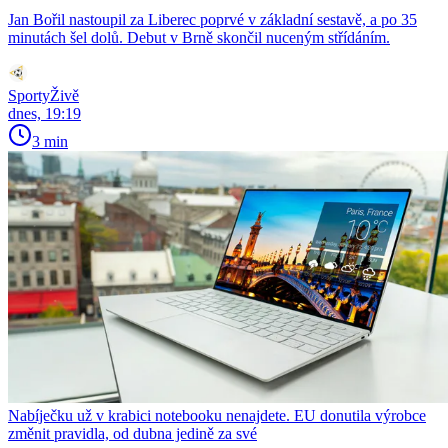
Jan Bořil nastoupil za Liberec poprvé v základní sestavě, a po 35
minutách šel dolů. Debut v Brně skončil nuceným střídáním.
SportyŽivě
dnes, 19:19
3 min
Nabíječku už v krabici notebooku nenajdete. EU donutila výrobce
změnit pravidla, od dubna jedině za své