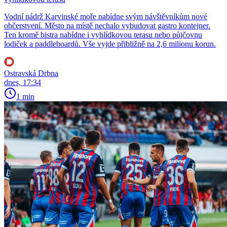
Vodní nádrž Karvinské moře nabídne svým návštěvníkům nové
občerstvení. Město na místě nechalo vybudovat gastro kontejner.
Ten kromě bistra nabídne i vyhlídkovou terasu nebo půjčovnu
lodiček a paddleboardů. Vše vyjde přibližně na 2,6 milionu korun.
Ostravská Drbna
dnes, 17:34
1 min