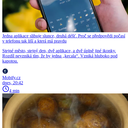
Jedna aplikace slibuje slunce, druhá déšť. Proč se předpovědi počasí
v telefonu tak liší a která má pravdu
Stejné město, stejný den, dvě aplikace, a dvě úplně jiné ikonky.
Rozdíl nevzniká tím, že by jedna „kecala“. Vzniká hluboko pod
kapotou.
Mobify.cz
dnes, 20:42
4 min