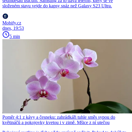
sedmdesáti tisícům. Samsung za to dává telefon, který se ve
složeném stavu vejde do kapsy snáz než Galaxy S23 Ultra.
Mobify.cz
dnes, 19:53
5 min
Poměr 4:1 z kávy a česneku: zahrádkáři tuhle směs sypou do
květináčů a pokojovky kvetou i v zimě. Mšice z ní utečou