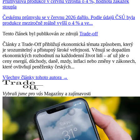
Průmyslová produkce v červnu vzrostla o 4 %, hodnota zakázek
stoupla
Českému průmyslu se v červnu 2026 dařilo. Podle údajů ČSÚ byla
produkce meziročně reálně vyšší o 4 % a ve...
Tento článek byl publikován ze zdrojů
Trade-off
Články z Trade-Off přibližují ekonomická témata způsobem, který
je srozumitelný a přístupný široké veřejnosti. Věnují se dopadům
ekonomických rozhodnutí na každodenní život lidí – ať už jde o
ceny energií, důchody, daně, mzdy, inflaci nebo změny v zákonech,
které ovlivňují peněženky českých...
Všechny články tohoto autora →
Vybrali jsme pro vás
Magazíny a zajímavosti