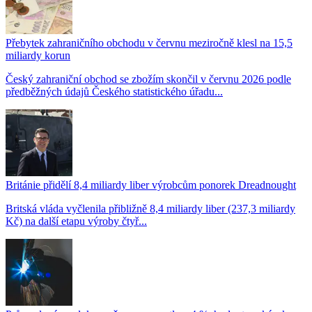
Přebytek zahraničního obchodu v červnu meziročně klesl na 15,5
miliardy korun
Český zahraniční obchod se zbožím skončil v červnu 2026 podle
předběžných údajů Českého statistického úřadu...
Británie přidělí 8,4 miliardy liber výrobcům ponorek Dreadnought
Britská vláda vyčlenila přibližně 8,4 miliardy liber (237,3 miliardy
Kč) na další etapu výroby čtyř...