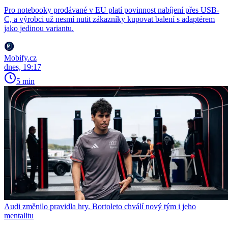
Pro notebooky prodávané v EU platí povinnost nabíjení přes USB-
C, a výrobci už nesmí nutit zákazníky kupovat balení s adaptérem
jako jedinou variantu.
Mobify.cz
dnes, 19:17
5 min
Audi změnilo pravidla hry. Bortoleto chválí nový tým i jeho
mentalitu