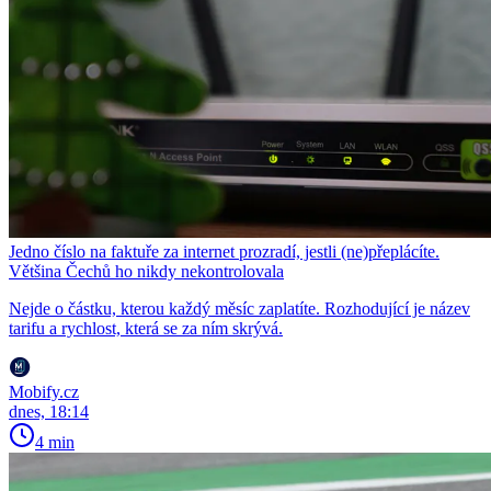
Jedno číslo na faktuře za internet prozradí, jestli (ne)přeplácíte.
Většina Čechů ho nikdy nekontrolovala
Nejde o částku, kterou každý měsíc zaplatíte. Rozhodující je název
tarifu a rychlost, která se za ním skrývá.
Mobify.cz
dnes, 18:14
4 min