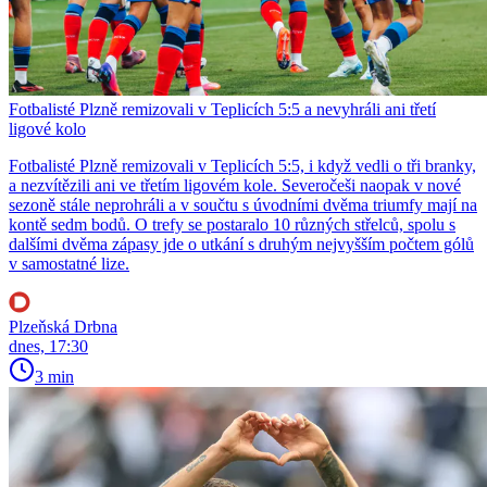
Fotbalisté Plzně remizovali v Teplicích 5:5 a nevyhráli ani třetí
ligové kolo
Fotbalisté Plzně remizovali v Teplicích 5:5, i když vedli o tři branky,
a nezvítězili ani ve třetím ligovém kole. Severočeši naopak v nové
sezoně stále neprohráli a v součtu s úvodními dvěma triumfy mají na
kontě sedm bodů. O trefy se postaralo 10 různých střelců, spolu s
dalšími dvěma zápasy jde o utkání s druhým nejvyšším počtem gólů
v samostatné lize.
Plzeňská Drbna
dnes, 17:30
3 min