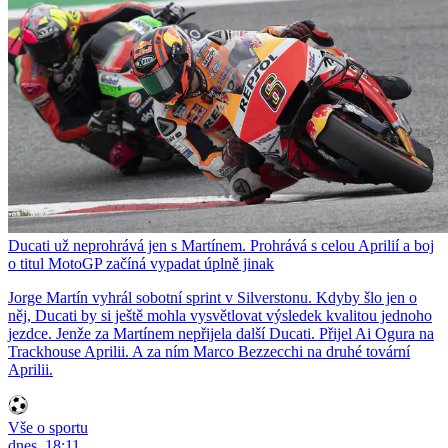
Ducati už neprohrává jen s Martínem. Prohrává s celou Aprilií a boj
o titul MotoGP začíná vypadat úplně jinak
Jorge Martín vyhrál sobotní sprint v Silverstonu. Kdyby šlo jen o
něj, Ducati by si ještě mohla vysvětlovat výsledek kvalitou jednoho
jezdce. Jenže za Martínem nepřijela další Ducati. Přijel Ai Ogura na
Trackhouse Aprilii. A za ním Marco Bezzecchi na druhé tovární
Aprilii.
Vše o sportu
dnes, 18:11