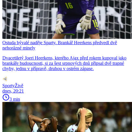
Ostuda bývalé naděje Sparty. Brankář Heerkens předvedl dvě
nehorázné minely
Dvacetiletý Joeri Heerkens, kterého Ajax před rokem kupoval jako
brankáře budoucnosti, si za šest srpnových dnů připsal dvě trapné
chyby, jednu v přípravě, druhou v ostrém zápase.
SportyŽivě
dnes, 20:21
3 min