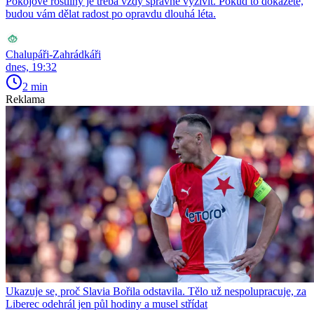
Pokojové rostliny je třeba vždy správně vyživit. Pokud to dokážete,
budou vám dělat radost po opravdu dlouhá léta.
Chalupáři-Zahrádkáři
dnes, 19:32
2 min
Reklama
Ukazuje se, proč Slavia Bořila odstavila. Tělo už nespolupracuje, za
Liberec odehrál jen půl hodiny a musel střídat