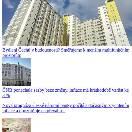
Bydlení Čechů v budoucnosti? Směřujeme k menším multifunkčním
prostorům
ČNB ponechala sazby beze změny, inflace má krátkodobě vzrůst ke
3 %
Nová prognóza České národní banky počítá s dočasným zrychlením
inflace a upozorňuje na převahu...