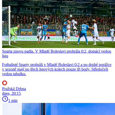
Sparta znovu padla. V Mladé Boleslavi prohrála 0:2, domácí vedou
ligu
Fotbalisté Sparty prohráli v Mladé Boleslavi 0:2 a po druhé porážce
v sezoně mají po třech ligových kolech pouze tři body. Středočeši
vedou tabulku.
Pražská Drbna
dnes, 20:15
1 min