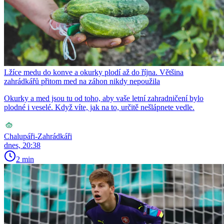
Lžíce medu do konve a okurky plodí až do října. Většina
zahrádkářů přitom med na záhon nikdy nepoužila
Okurky a med jsou tu od toho, aby vaše letní zahradničení bylo
plodné i veselé. Když víte, jak na to, určitě nešlápnete vedle.
Chalupáři-Zahrádkáři
dnes, 20:38
2 min