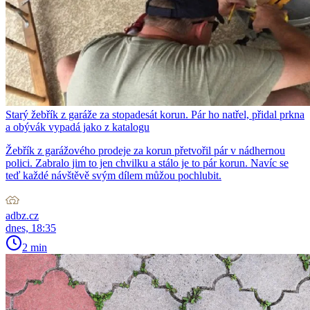
Starý žebřík z garáže za stopadesát korun. Pár ho natřel, přidal prkna
a obývák vypadá jako z katalogu
Žebřík z garážového prodeje za korun přetvořil pár v nádhernou
polici. Zabralo jim to jen chvilku a stálo je to pár korun. Navíc se
teď každé návštěvě svým dílem můžou pochlubit.
adbz.cz
dnes, 18:35
2 min