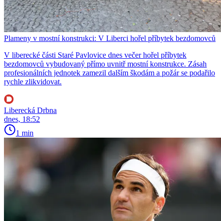
Plameny v mostní konstrukci: V Liberci hořel příbytek bezdomovců
V liberecké části Staré Pavlovice dnes večer hořel příbytek
bezdomovců vybudovaný přímo uvnitř mostní konstrukce. Zásah
profesionálních jednotek zamezil dalším škodám a požár se podařilo
rychle zlikvidovat.
Liberecká Drbna
dnes, 18:52
1 min