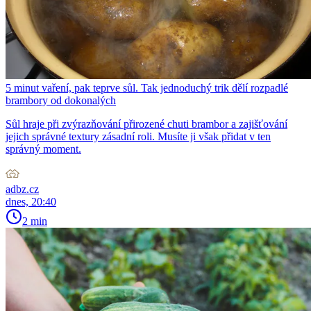
5 minut vaření, pak teprve sůl. Tak jednoduchý trik dělí rozpadlé
brambory od dokonalých
Sůl hraje při zvýrazňování přirozené chuti brambor a zajišťování
jejich správné textury zásadní roli. Musíte ji však přidat v ten
správný moment.
adbz.cz
dnes, 20:40
2 min