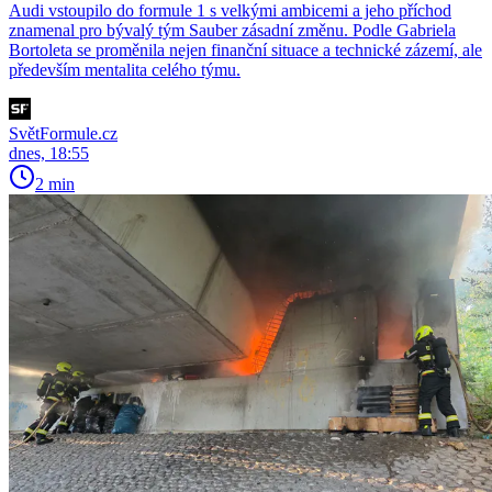
Audi vstoupilo do formule 1 s velkými ambicemi a jeho příchod
znamenal pro bývalý tým Sauber zásadní změnu. Podle Gabriela
Bortoleta se proměnila nejen finanční situace a technické zázemí, ale
především mentalita celého týmu.
SvětFormule.cz
dnes, 18:55
2 min