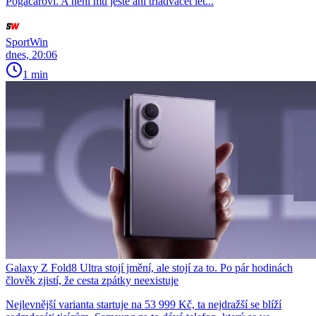
Pogačarovi. A není mu ještě ani třiadvacet let...
SportWin
dnes, 20:06
1 min
Galaxy Z Fold8 Ultra stojí jmění, ale stojí za to. Po pár hodinách
člověk zjistí, že cesta zpátky neexistuje
Nejlevnější varianta startuje na 53 999 Kč, ta nejdražší se blíží