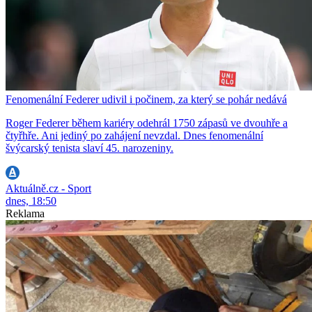
Fenomenální Federer udivil i počinem, za který se pohár nedává
Roger Federer během kariéry odehrál 1750 zápasů ve dvouhře a
čtyřhře. Ani jediný po zahájení nevzdal. Dnes fenomenální
švýcarský tenista slaví 45. narozeniny.
Aktuálně.cz - Sport
dnes, 18:50
Reklama