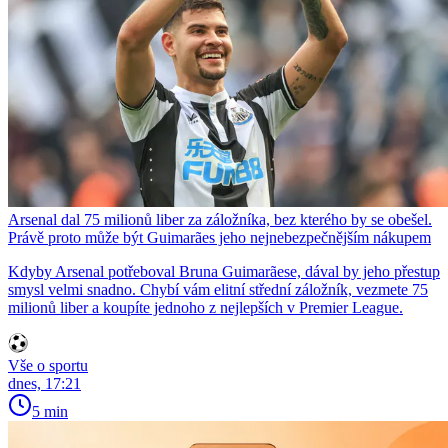
Arsenal dal 75 milionů liber za záložníka, bez kterého by se obešel.
Právě proto může být Guimarães jeho nejnebezpečnějším nákupem
Kdyby Arsenal potřeboval Bruna Guimarãese, dával by jeho přestup
smysl velmi snadno. Chybí vám elitní střední záložník, vezmete 75
milionů liber a koupíte jednoho z nejlepších v Premier League.
Vše o sportu
dnes, 17:21
5 min