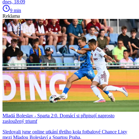
dnes, 18:09
9 min
Reklama
Mladá Boleslav - Sparta 2:0. Domácí si připisují naprosto
zasloužený triumf
Sledovali jsme online utkání třetího kola fotbalové Chance Ligy
mezi Mladou Boleslaví a Spartou Praha.