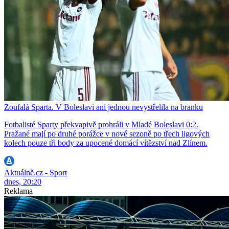
Zoufalá Sparta. V Boleslavi ani jednou nevystřelila na branku
Fotbalisté Sparty překvapivě prohráli v Mladé Boleslavi 0:2.
Pražané mají po druhé porážce v nové sezoně po třech ligových
kolech pouze tři body za upocené domácí vítězství nad Zlínem.
Aktuálně.cz - Sport
dnes, 20:20
Reklama