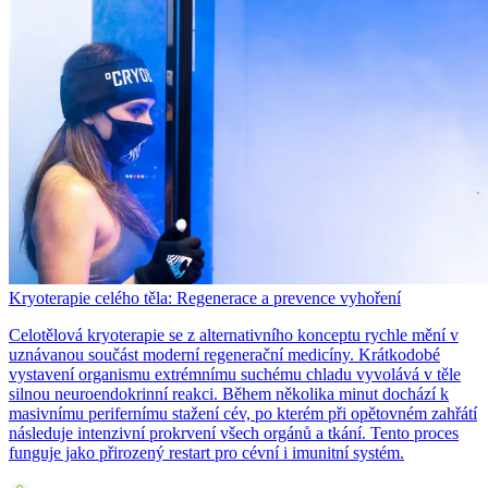
Kryoterapie celého těla: Regenerace a prevence vyhoření
Celotělová kryoterapie se z alternativního konceptu rychle mění v
uznávanou součást moderní regenerační medicíny. Krátkodobé
vystavení organismu extrémnímu suchému chladu vyvolává v těle
silnou neuroendokrinní reakci. Během několika minut dochází k
masivnímu perifernímu stažení cév, po kterém při opětovném zahřátí
následuje intenzivní prokrvení všech orgánů a tkání. Tento proces
funguje jako přirozený restart pro cévní i imunitní systém.