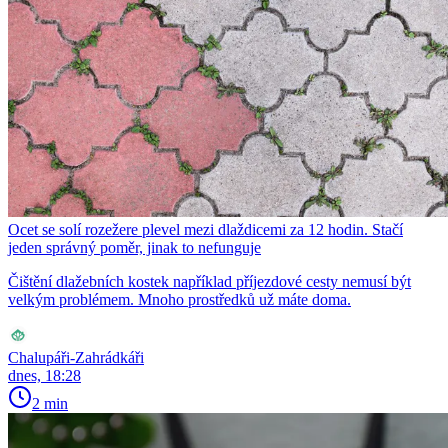
Ocet se solí rozežere plevel mezi dlaždicemi za 12 hodin. Stačí
jeden správný poměr, jinak to nefunguje
Čištění dlažebních kostek například příjezdové cesty nemusí být
velkým problémem. Mnoho prostředků už máte doma.
Chalupáři-Zahrádkáři
dnes, 18:28
2 min