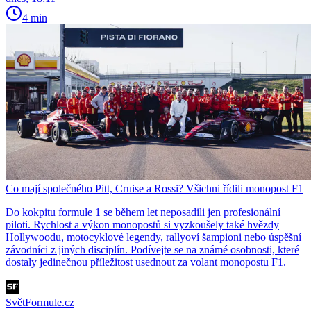
4 min
Co mají společného Pitt, Cruise a Rossi? Všichni řídili monopost F1
Do kokpitu formule 1 se během let neposadili jen profesionální
piloti. Rychlost a výkon monopostů si vyzkoušely také hvězdy
Hollywoodu, motocyklové legendy, rallyoví šampioni nebo úspěšní
závodníci z jiných disciplín. Podívejte se na známé osobnosti, které
dostaly jedinečnou příležitost usednout za volant monopostu F1.
SvětFormule.cz