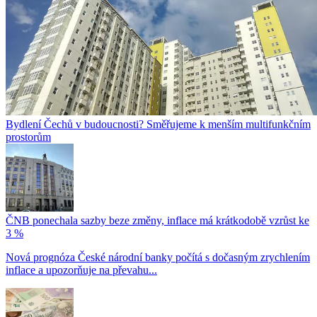
Bydlení Čechů v budoucnosti? Směřujeme k menším multifunkčním
prostorům
ČNB ponechala sazby beze změny, inflace má krátkodobě vzrůst ke
3 %
Nová prognóza České národní banky počítá s dočasným zrychlením
inflace a upozorňuje na převahu...