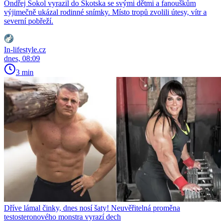
Ondřej Sokol vyrazil do Skotska se svými dětmi a fanouškům
výjimečně ukázal rodinné snímky. Místo tropů zvolili útesy, vítr a
severní pobřeží.
In-lifestyle.cz
dnes, 08:09
3 min
Dříve lámal činky, dnes nosí šaty! Neuvěřitelná proměna
testosteronového monstra vyrazí dech