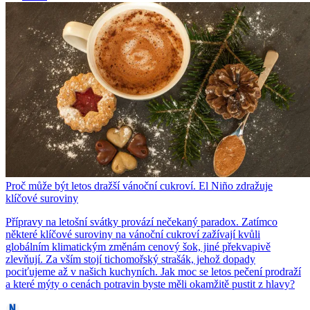
Proč může být letos dražší vánoční cukroví. El Niño zdražuje
klíčové suroviny
Přípravy na letošní svátky provází nečekaný paradox. Zatímco
některé klíčové suroviny na vánoční cukroví zažívají kvůli
globálním klimatickým změnám cenový šok, jiné překvapivě
zlevňují. Za vším stojí tichomořský strašák, jehož dopady
pociťujeme až v našich kuchyních. Jak moc se letos pečení prodraží
a které mýty o cenách potravin byste měli okamžitě pustit z hlavy?