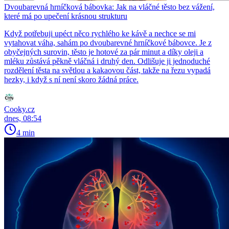
Dvoubarevná hrníčková bábovka: Jak na vláčné těsto bez vážení,
které má po upečení krásnou strukturu
Když potřebuji upéct něco rychlého ke kávě a nechce se mi
vytahovat váha, sahám po dvoubarevné hrníčkové bábovce. Je z
obyčejných surovin, těsto je hotové za pár minut a díky oleji a
mléku zůstává pěkně vláčná i druhý den. Odlišuje ji jednoduché
rozdělení těsta na světlou a kakaovou část, takže na řezu vypadá
hezky, i když s ní není skoro žádná práce.
Cooky.cz
dnes, 08:54
4 min