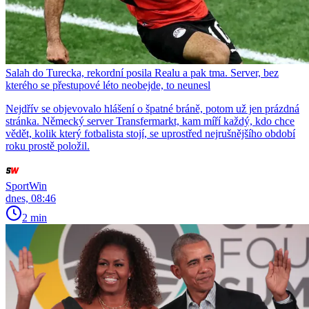
Salah do Turecka, rekordní posila Realu a pak tma. Server, bez
kterého se přestupové léto neobejde, to neunesl
Nejdřív se objevovalo hlášení o špatné bráně, potom už jen prázdná
stránka. Německý server Transfermarkt, kam míří každý, kdo chce
vědět, kolik který fotbalista stojí, se uprostřed nejrušnějšího období
roku prostě položil.
SportWin
dnes, 08:46
2 min