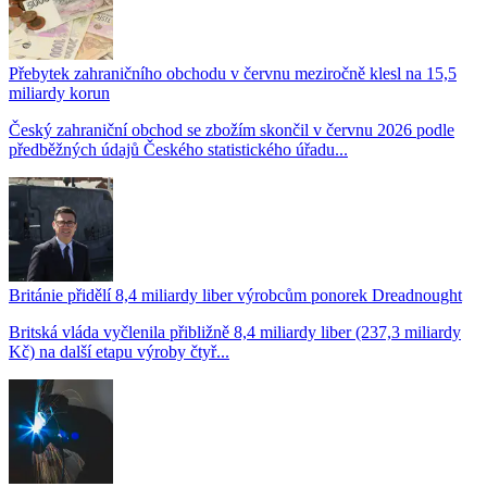
Přebytek zahraničního obchodu v červnu meziročně klesl na 15,5
miliardy korun
Český zahraniční obchod se zbožím skončil v červnu 2026 podle
předběžných údajů Českého statistického úřadu...
Británie přidělí 8,4 miliardy liber výrobcům ponorek Dreadnought
Britská vláda vyčlenila přibližně 8,4 miliardy liber (237,3 miliardy
Kč) na další etapu výroby čtyř...