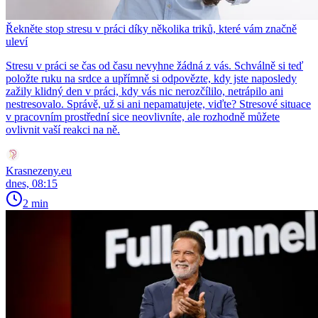
Řekněte stop stresu v práci díky několika triků, které vám značně
uleví
Stresu v práci se čas od času nevyhne žádná z vás. Schválně si teď
položte ruku na srdce a upřímně si odpovězte, kdy jste naposledy
zažily klidný den v práci, kdy vás nic nerozčílilo, netrápilo ani
nestresovalo. Správě, už si ani nepamatujete, viďte? Stresové situace
v pracovním prostřední sice neovlivníte, ale rozhodně můžete
ovlivnit vaší reakci na ně.
Krasnezeny.eu
dnes, 08:15
2 min