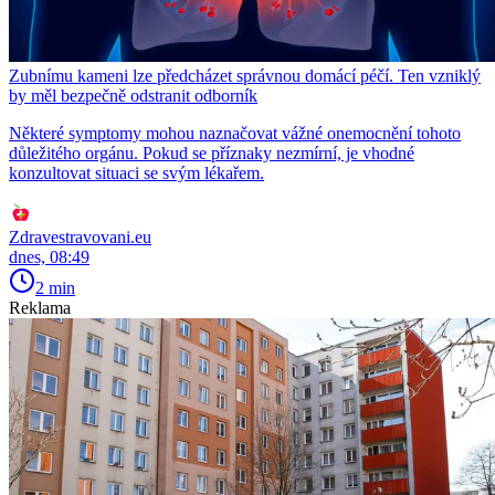
Zubnímu kameni lze předcházet správnou domácí péčí. Ten vzniklý
by měl bezpečně odstranit odborník
Některé symptomy mohou naznačovat vážné onemocnění tohoto
důležitého orgánu. Pokud se příznaky nezmírní, je vhodné
konzultovat situaci se svým lékařem.
Zdravestravovani.eu
dnes, 08:49
2 min
Reklama