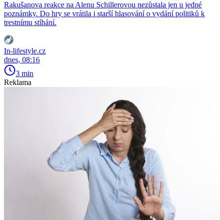
Rakušanova reakce na Alenu Schillerovou nezůstala jen u jedné
poznámky. Do hry se vrátila i starší hlasování o vydání politiků k
trestnímu stíhání.
In-lifestyle.cz
dnes, 08:16
3 min
Reklama