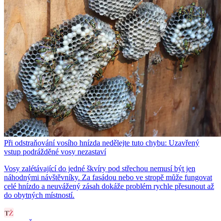
Při odstraňování vosího hnízda nedělejte tuto chybu: Uzavřený
vstup podrážděné vosy nezastaví
Vosy zalétávající do jedné škvíry pod střechou nemusí být jen
náhodnými návštěvníky. Za fasádou nebo ve stropě může fungovat
celé hnízdo a neuvážený zásah dokáže problém rychle přesunout až
do obytných místností.