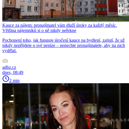
Kauce za nájem: pronajímatel vám dluží úroky za každý měsíc.
Většina nájemníků si o ně nikdy neřekne
Pochopení toho, jak funguje úročení kauce na bydlení, zajistí, že už
nikdy nepřijdete o své peníze – nenechte pronajímatele, aby na nich
vydělal.
adbz.cz
dnes, 08:49
2 min