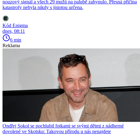
nouzový signál a všech 29 mužů na palubě zahynulo. Přesná příčina
katastrofy nebyla nikdy s jistotou určena.
Kód Enigma
dnes, 08:11
6 min
Reklama
Ondřej Sokol se pochlubil fotkami se svými dětmi z nádherné
dovolené ve Skotsku: Takovou přírodu u nás nenajdete