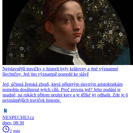
Nejslavnější travičky v historii byly královny a jiné významné
šlechtičny. Jed jim významně pomohl ke slávě
Jed, účinná ženská zbraň, která některým slavným aristokratkám
pomohla dosáhnout jejich cílů. Proč zrovna jed? Jeho podání je
snadné, na rukách přitom neulpí krev a je těžké jej odhalit. Zde je 6
nejznámějších traviček historie.
NESPECHEJ.cz
dnes, 08:30
2 min