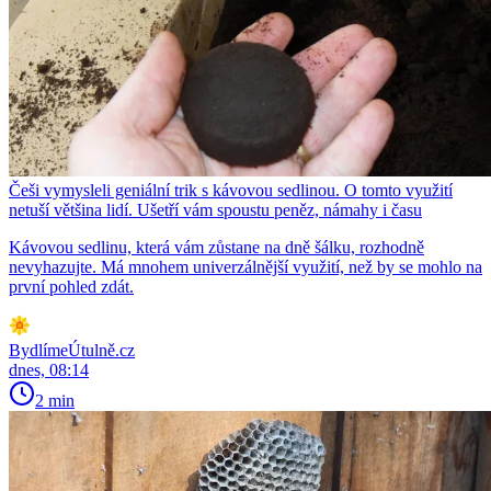
Češi vymysleli geniální trik s kávovou sedlinou. O tomto využití
netuší většina lidí. Ušetří vám spoustu peněz, námahy i času
Kávovou sedlinu, která vám zůstane na dně šálku, rozhodně
nevyhazujte. Má mnohem univerzálnější využití, než by se mohlo na
první pohled zdát.
BydlímeÚtulně.cz
dnes, 08:14
2 min