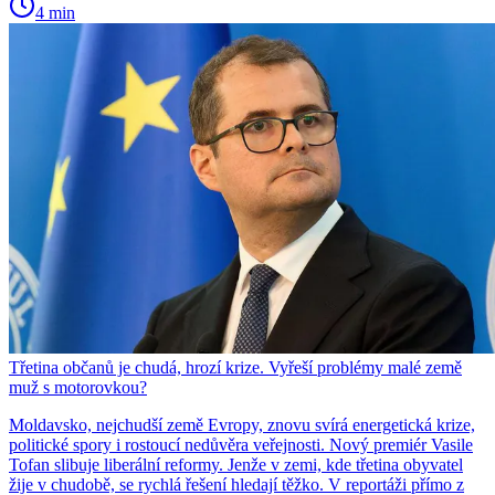
4 min
Třetina občanů je chudá, hrozí krize. Vyřeší problémy malé země
muž s motorovkou?
Moldavsko, nejchudší země Evropy, znovu svírá energetická krize,
politické spory i rostoucí nedůvěra veřejnosti. Nový premiér Vasile
Tofan slibuje liberální reformy. Jenže v zemi, kde třetina obyvatel
žije v chudobě, se rychlá řešení hledají těžko. V reportáži přímo z