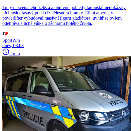
Tuny nazvedaného železa a obdivné pohledy fanoušků nedokázaly
přehlušit drásavý pocit cizí tělesné schránky. Elitní americký
powerlifter vybudoval masivní figuru gladiátora, uvnitř se ovšem
odehrávala tichá válka o záchranu holého života.
SportWin
dnes, 08:08
2 min