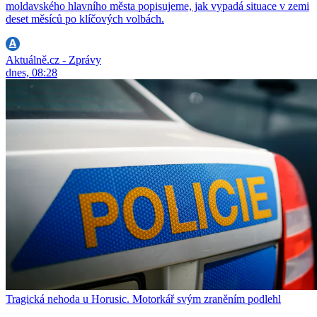
moldavského hlavního města popisujeme, jak vypadá situace v zemi
deset měsíců po klíčových volbách.
Aktuálně.cz - Zprávy
dnes, 08:28
Tragická nehoda u Horusic. Motorkář svým zraněním podlehl