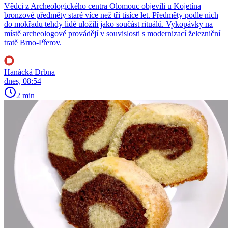
Vědci z Archeologického centra Olomouc objevili u Kojetína
bronzové předměty staré více než tři tisíce let. Předměty podle nich
do mokřadu tehdy lidé uložili jako součást rituálů. Vykopávky na
místě archeologové provádějí v souvislosti s modernizací železniční
tratě Brno-Přerov.
Hanácká Drbna
dnes, 08:54
2 min