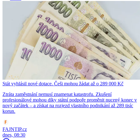
Stát vyhlásil nové dotace. Češi mohou žádat až o 289 000 Kč
Ztráta zaměstnání nemusí znamenat katastrofu. Zkušení
profesionálové mohou díky státní podpoře proměnit nucený konec v
nový začátek – a získat na rozjezd vlastního podnikání až 289 tisíc
korun.
FAJNTIP.cz
dnes, 08:30