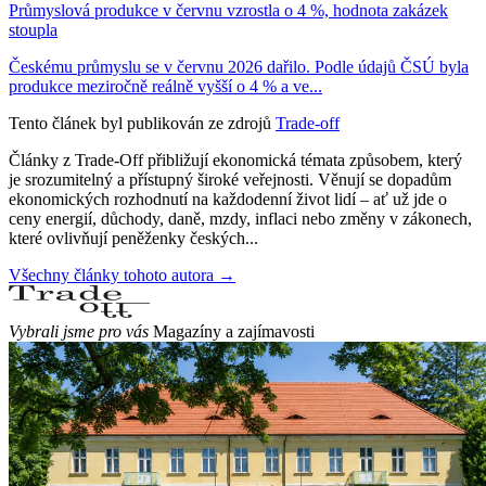
Průmyslová produkce v červnu vzrostla o 4 %, hodnota zakázek
stoupla
Českému průmyslu se v červnu 2026 dařilo. Podle údajů ČSÚ byla
produkce meziročně reálně vyšší o 4 % a ve...
Tento článek byl publikován ze zdrojů
Trade-off
Články z Trade-Off přibližují ekonomická témata způsobem, který
je srozumitelný a přístupný široké veřejnosti. Věnují se dopadům
ekonomických rozhodnutí na každodenní život lidí – ať už jde o
ceny energií, důchody, daně, mzdy, inflaci nebo změny v zákonech,
které ovlivňují peněženky českých...
Všechny články tohoto autora →
Vybrali jsme pro vás
Magazíny a zajímavosti