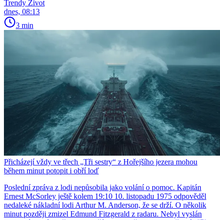
Trendy Život
dnes, 08:13
3 min
Přicházejí vždy ve třech „Tři sestry“ z Hořejšího jezera mohou
během minut potopit i obří loď
Poslední zpráva z lodi nepůsobila jako volání o pomoc. Kapitán
Ernest McSorley ještě kolem 19:10 10. listopadu 1975 odpověděl
nedaleké nákladní lodi Arthur M. Anderson, že se drží. O několik
minut později zmizel Edmund Fitzgerald z radaru. Nebyl vyslán