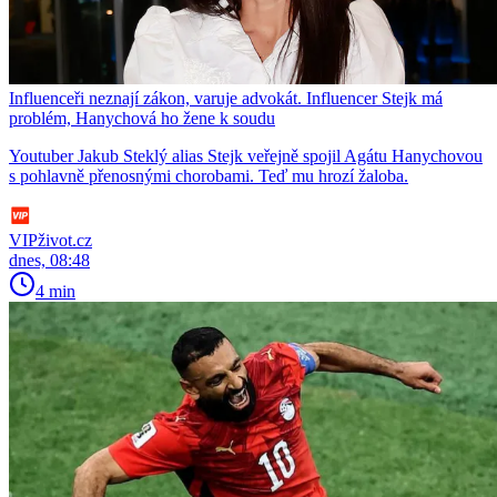
Influenceři neznají zákon, varuje advokát. Influencer Stejk má
problém, Hanychová ho žene k soudu
Youtuber Jakub Steklý alias Stejk veřejně spojil Agátu Hanychovou
s pohlavně přenosnými chorobami. Teď mu hrozí žaloba.
VIPživot.cz
dnes, 08:48
4 min