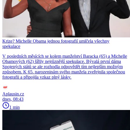
Krize? Michelle Obama jednou fotografií umlčela všechny
spekulace
V posledních měsících se kolem manželství Baracka (65) a Michelle
Obamových (62) šířily nejrůznější spekulace. Bývalá první dáma
Spojených států se ale rozhodla odpovědět tím nejlepším možným
způsobem. K 65. narozeninám svého manžela zveřejnila společnou
fotografii a připojila vzkaz plný lásky.
Aplausin.cz
dnes, 08:43
1 min