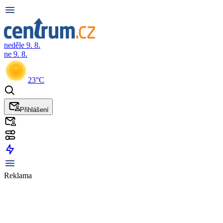
neděle 9. 8.
ne 9. 8.
23°C
Přihlášení
Reklama