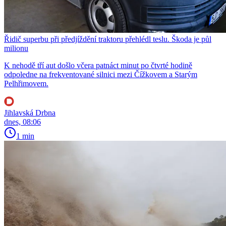
Řidič superbu při předjíždění traktoru přehlédl teslu. Škoda je půl
milionu
K nehodě tří aut došlo včera patnáct minut po čtvrté hodině
odpoledne na frekventované silnici mezi Čížkovem a Starým
Pelhřimovem.
Jihlavská Drbna
dnes, 08:06
1 min