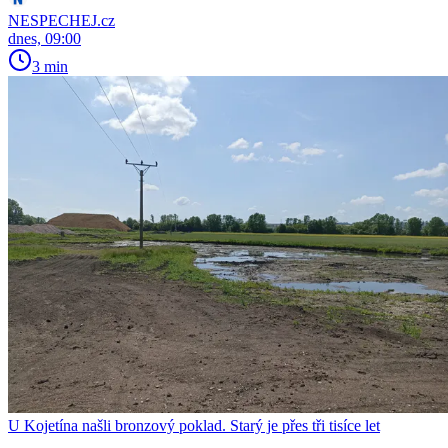
NESPECHEJ.cz
dnes, 09:00
3 min
U Kojetína našli bronzový poklad. Starý je přes tři tisíce let