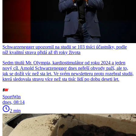
Schwarzenegger upozornil na studii se 103 tisíci účastníky, podle
níž kvalitní strava přidá až tři roky života
Sedm titulů Mr. Olympia, kardiostimulátor od roku 2024 a jeden
nový cíl. Arnold Schwarzenegger dnes neřeší obvody paží, ale to,
jak se dožít víc než sta let. Ve svém newsletteru proto rozebral studii,
která sledovala stravu více než sta tisíc lidí po dobu deseti let.
SportWin
dnes, 08:14
2 min