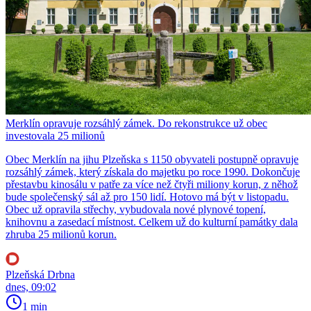
Merklín opravuje rozsáhlý zámek. Do rekonstrukce už obec
investovala 25 milionů
Obec Merklín na jihu Plzeňska s 1150 obyvateli postupně opravuje
rozsáhlý zámek, který získala do majetku po roce 1990. Dokončuje
přestavbu kinosálu v patře za více než čtyři miliony korun, z něhož
bude společenský sál až pro 150 lidí. Hotovo má být v listopadu.
Obec už opravila střechy, vybudovala nové plynové topení,
knihovnu a zasedací místnost. Celkem už do kulturní památky dala
zhruba 25 milionů korun.
Plzeňská Drbna
dnes, 09:02
1 min