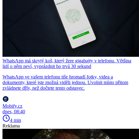
WhatsApp má skrytý koš, který žere gigabajty v telefonu. Většina
lidí o něm neví, vyprázdnit ho trvá 30 sekund
WhatsApp ve vašem telefonu tiše hromadí fotky, videa a
dokumenty, které jste možná viděli jednou. Uvolnit místo přitom
zvládnete dřív, než dočtete tento odstavec.
Mobify.cz
dnes, 08:40
4 min
Reklama