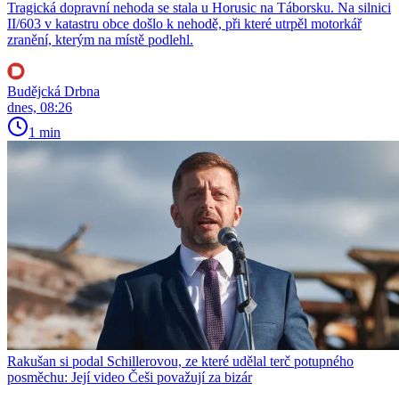
Tragická dopravní nehoda se stala u Horusic na Táborsku. Na silnici
II/603 v katastru obce došlo k nehodě, při které utrpěl motorkář
zranění, kterým na místě podlehl.
Budějcká Drbna
dnes, 08:26
1 min
Rakušan si podal Schillerovou, ze které udělal terč potupného
posměchu: Její video Češi považují za bizár