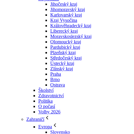
Jihočeský kraj
Jihomoravský kraj
Karlovarský kraj
Kraj Vysočina
Králověhradecký kraj
Liberecký kraj
Moravskoslezský kraj
Olomoucký kraj
Pardubický kraj
Plzeňský kraj
Středočeský kraj
Ústecký kraj
Zlínský kraj
Praha
Brno
Ostrava
Školství
Zdravotnictví
Politika
O počasí
Volby 2026
Zahraničí
Evropa
Slovensko