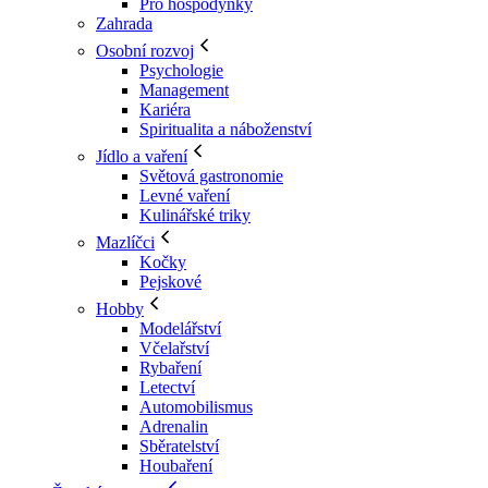
Pro hospodyňky
Zahrada
Osobní rozvoj
Psychologie
Management
Kariéra
Spiritualita a náboženství
Jídlo a vaření
Světová gastronomie
Levné vaření
Kulinářské triky
Mazlíčci
Kočky
Pejskové
Hobby
Modelářství
Včelařství
Rybaření
Letectví
Automobilismus
Adrenalin
Sběratelství
Houbaření