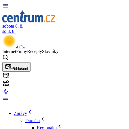
sobota 8. 8.
so 8. 8.
27°C
Internet
Firmy
Recepty
Slovníky
Přihlášení
Zprávy
Domácí
Regionální