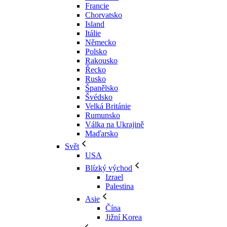
Francie
Chorvatsko
Island
Itálie
Německo
Polsko
Rakousko
Řecko
Rusko
Španělsko
Švédsko
Velká Británie
Rumunsko
Válka na Ukrajině
Maďarsko
Svět
USA
Blízký východ
Izrael
Palestina
Asie
Čína
Jižní Korea