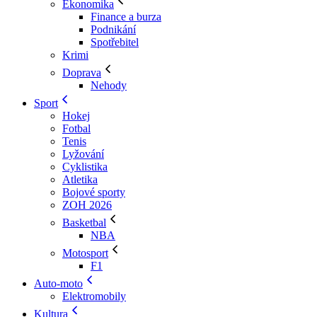
Ekonomika
Finance a burza
Podnikání
Spotřebitel
Krimi
Doprava
Nehody
Sport
Hokej
Fotbal
Tenis
Lyžování
Cyklistika
Atletika
Bojové sporty
ZOH 2026
Basketbal
NBA
Motosport
F1
Auto-moto
Elektromobily
Kultura