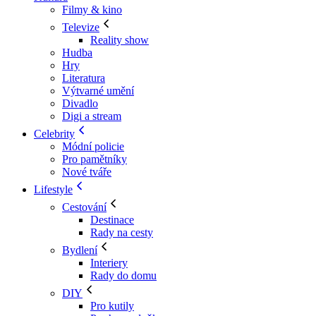
Filmy & kino
Televize
Reality show
Hudba
Hry
Literatura
Výtvarné umění
Divadlo
Digi a stream
Celebrity
Módní policie
Pro pamětníky
Nové tváře
Lifestyle
Cestování
Destinace
Rady na cesty
Bydlení
Interiery
Rady do domu
DIY
Pro kutily