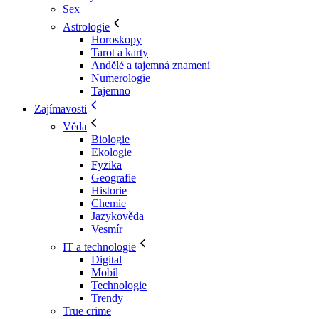
Sex
Astrologie
Horoskopy
Tarot a karty
Andělé a tajemná znamení
Numerologie
Tajemno
Zajímavosti
Věda
Biologie
Ekologie
Fyzika
Geografie
Historie
Chemie
Jazykověda
Vesmír
IT a technologie
Digital
Mobil
Technologie
Trendy
True crime