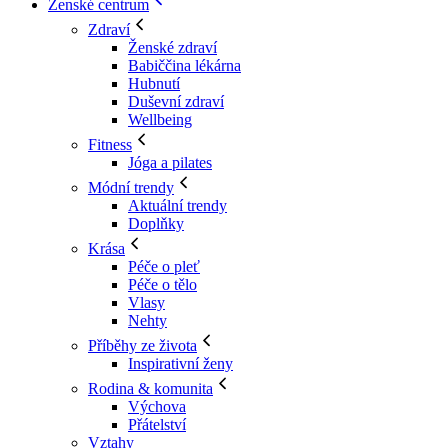
Ženské centrum
Zdraví
Ženské zdraví
Babiččina lékárna
Hubnutí
Duševní zdraví
Wellbeing
Fitness
Jóga a pilates
Módní trendy
Aktuální trendy
Doplňky
Krása
Péče o pleť
Péče o tělo
Vlasy
Nehty
Příběhy ze života
Inspirativní ženy
Rodina & komunita
Výchova
Přátelství
Vztahy